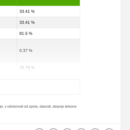
33.41 %
33.41 %
81.5 %
0.37 %
76.79 %
102.5 %
1 %
 v odvisnosti od spola, starosti, stopnje telesne