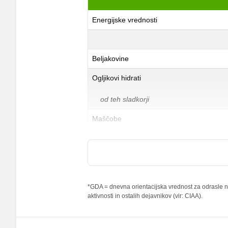
Energijske vrednosti
Beljakovine
Ogljikovi hidrati
od teh sladkorji
Maščobe
od teh nasičene maščobne kisline
Vlaknine
Folna kislina
*GDA = dnevna orientacijska vrednost za odrasle na
aktivnosti in ostalih dejavnikov (vir: CIAA).
Železo
Magnezij