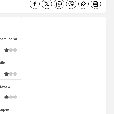
marelicami
fini
java z
pirjem