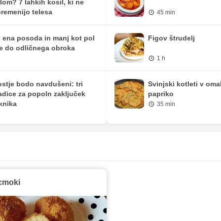
lom? 7 lahkih kosil, ki ne
remenijo telesa
45 min
 ena posoda in manj kot pol
Figov štrudelj
e do odličnega obroka
1 h
stje bodo navdušeni: tri
Svinjski kotleti v oma
adice za popoln zaključek
papriko
knika
35 min
cmoki