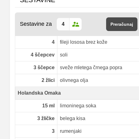
Sestavine za
Preračunaj
4
fileji lososa brez kože
4
ščepcev
soli
3
ščepce
sveže mletega črnega popra
2
žlici
olivnega olja
Holandska Omaka
15
ml
limoninega soka
3
žličke
belega kisa
3
rumenjaki