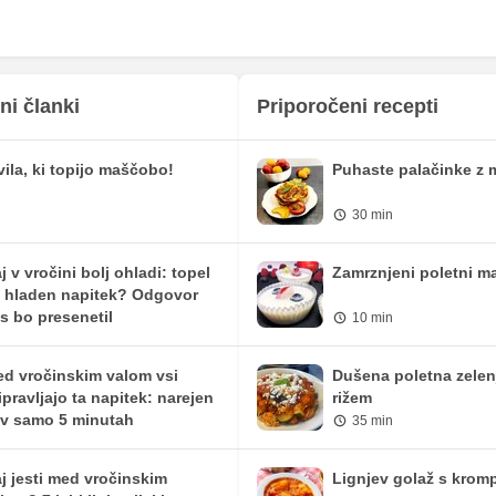
312.51 mg
705.5 mg
54.93 mg
124 mg
229.56 mg
518.25 mg
ni članki
Priporočeni recepti
0.11 mg
0.25 mg
vila, ki topijo maščobo!
Puhaste palačinke z 
25.8 mg
58.25 mg
30 min
461.56 iu
1042 iu
0 mg
0 mg
j v vročini bolj ohladi: topel
Zamrznjeni poletni ma
i hladen napitek? Odgovor
0 mg
0 mg
s bo presenetil
10 min
1 mg
2.25 mg
d vročinskim valom vsi
Dušena poletna zelen
ipravljajo ta napitek: narejen
rižem
 v samo 5 minutah
35 min
j jesti med vročinskim
Lignjev golaž s krom