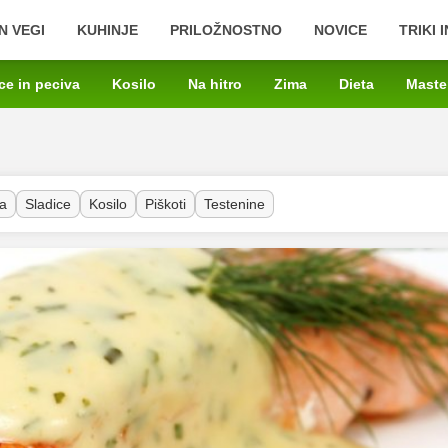
N VEGI
KUHINJE
PRILOŽNOSTNO
NOVICE
TRIKI 
ce in peciva
Kosilo
Na hitro
Zima
Dieta
Maste
a
Sladice
Kosilo
Piškoti
Testenine