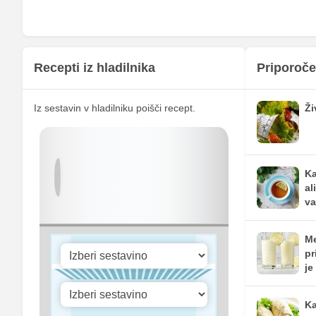
Kalij
Kalcij
Fosfor
Recepti iz hladilnika
Priporoče
Cink
Iz sestavin v hladilniku poišči recept.
Ži
Selen
Vitamin A
Vitamin B1
Ka
al
Vitamin C
va
Vitamin D
Me
pr
je
Ka