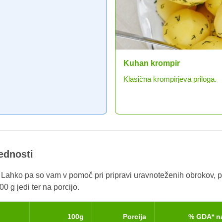
Kuhan krompir
Klasična krompirjeva priloga.
rednosti
. Lahko pa so vam v pomoč pri pripravi uravnoteženih obrokov, p
0 g jedi ter na porcijo.
100g
Porcija
% GDA* n