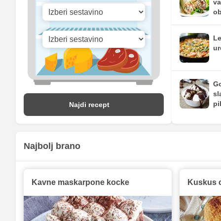
va
ob
Le
ur
Go
sl
pi
Najdi recept
Najbolj brano
Kavne maskarpone kocke
Kuskus 