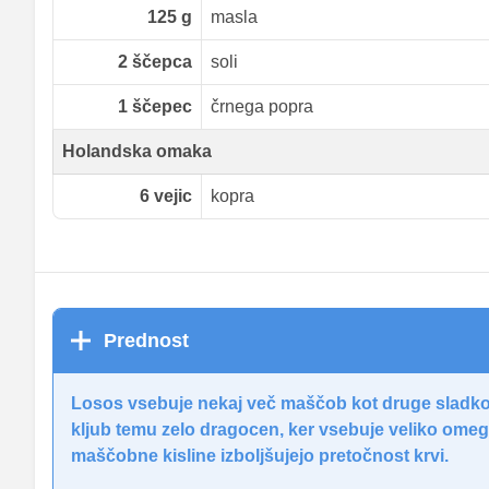
125
g
masla
2
ščepca
soli
1
ščepec
črnega popra
Holandska omaka
6
vejic
kopra
Prednost
Losos vsebuje nekaj več maščob kot druge sladko
kljub temu zelo dragocen, ker vsebuje veliko omeg
maščobne kisline izboljšujejo pretočnost krvi.