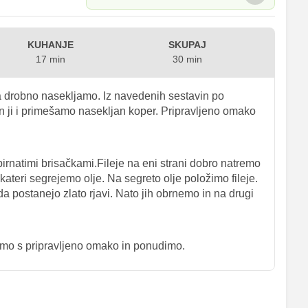
KUHANJE
SKUPAJ
17 min
30 min
a drobno nasekljamo. Iz navedenih sestavin po
n ji i primešamo nasekljan koper. Pripravljeno omako
irnatimi brisačkami.Fileje na eni strani dobro natremo
kateri segrejemo olje. Na segreto olje položimo fileje.
da postanejo zlato rjavi. Nato jih obrnemo in na drugi
ijemo s pripravljeno omako in ponudimo.