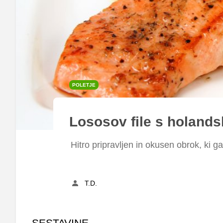
POLETJE
Lososov file s holand
Hitro pripravljen in okusen obrok, ki
T.D.
SESTAVINE