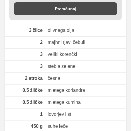
Preračunaj
3
žlice
olivnega olja
2
majhni rjavi čebuli
3
veliki korenčki
3
stebla zelene
2
stroka
česna
0.5
žličke
mletega koriandra
0.5
žličke
mletega kumina
1
lovorjev list
450
g
suhe leče