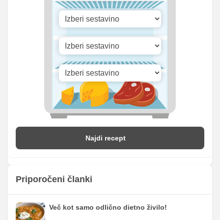
Vitamin B1
0 mg
0 mg
Vitamin C
6.21 mg
22.5 mg
Vitamin D
0 mg
0 mg
Najdi recept
Priporočeni članki
Več kot samo odlično dietno živilo!