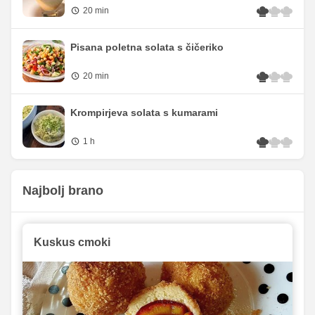
20 min
Pisana poletna solata s čičeriko
20 min
Krompirjeva solata s kumarami
1 h
Najbolj brano
Kuskus cmoki