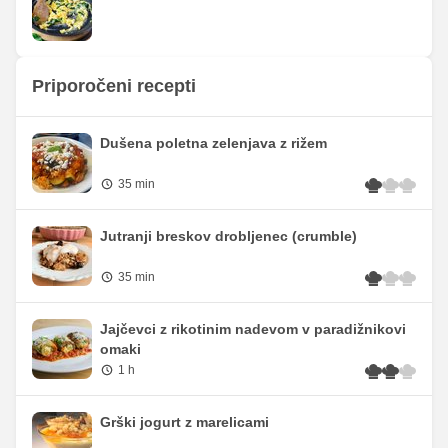
Priporočeni recepti
Dušena poletna zelenjava z rižem
35 min
Jutranji breskov drobljenec (crumble)
35 min
Jajčevci z rikotinim nadevom v paradižnikovi
omaki
1 h
Grški jogurt z marelicami