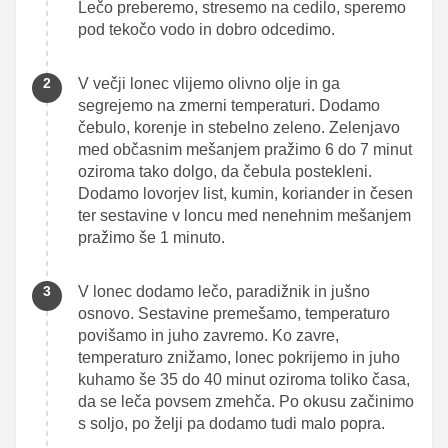
Lečo preberemo, stresemo na cedilo, speremo
pod tekočo vodo in dobro odcedimo.
V večji lonec vlijemo olivno olje in ga
segrejemo na zmerni temperaturi. Dodamo
čebulo, korenje in stebelno zeleno. Zelenjavo
med občasnim mešanjem pražimo 6 do 7 minut
oziroma tako dolgo, da čebula postekleni.
Dodamo lovorjev list, kumin, koriander in česen
ter sestavine v loncu med nenehnim mešanjem
pražimo še 1 minuto.
V lonec dodamo lečo, paradižnik in jušno
osnovo. Sestavine premešamo, temperaturo
povišamo in juho zavremo. Ko zavre,
temperaturo znižamo, lonec pokrijemo in juho
kuhamo še 35 do 40 minut oziroma toliko časa,
da se leča povsem zmehča. Po okusu začinimo
s soljo, po želji pa dodamo tudi malo popra.