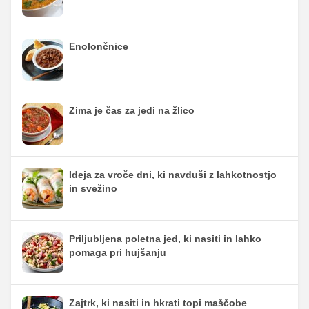
Enolončnice
Zima je čas za jedi na žlico
Ideja za vroče dni, ki navduši z lahkotnostjo
in svežino
Priljubljena poletna jed, ki nasiti in lahko
pomaga pri hujšanju
Zajtrk, ki nasiti in hkrati topi maščobe