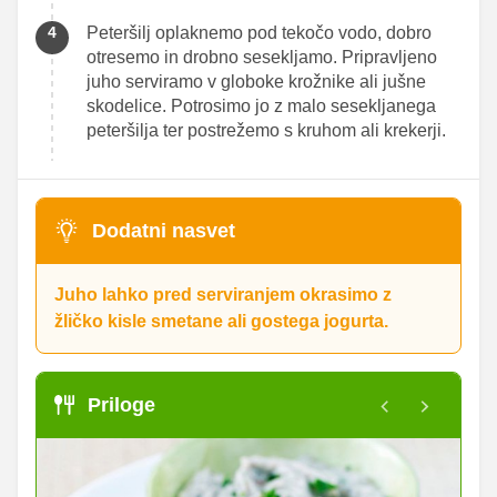
Peteršilj oplaknemo pod tekočo vodo, dobro
otresemo in drobno sesekljamo. Pripravljeno
juho serviramo v globoke krožnike ali jušne
skodelice. Potrosimo jo z malo sesekljanega
peteršilja ter postrežemo s kruhom ali krekerji.
Dodatni nasvet
Juho lahko pred serviranjem okrasimo z
žličko kisle smetane ali gostega jogurta.
Priloge