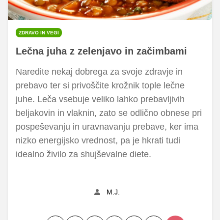
ZDRAVO IN VEGI
Lečna juha z zelenjavo in začimbami
Naredite nekaj dobrega za svoje zdravje in
prebavo ter si privoščite krožnik tople lečne
juhe. Leča vsebuje veliko lahko prebavljivih
beljakovin in vlaknin, zato se odlično obnese pri
pospeševanju in uravnavanju prebave, ker ima
nizko energijsko vrednost, pa je hkrati tudi
idealno živilo za shujševalne diete.
M.J.