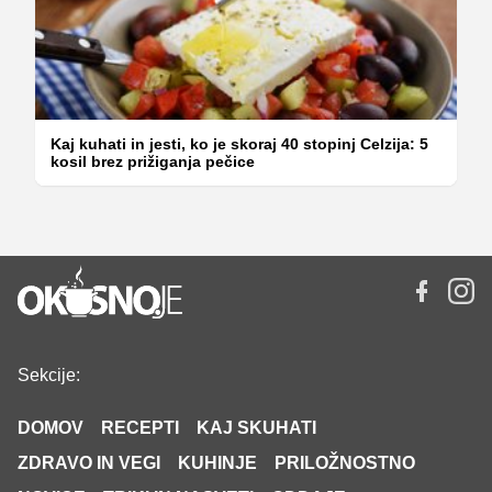
Kaj kuhati in jesti, ko je skoraj 40 stopinj Celzija: 5
kosil brez prižiganja pečice
Sekcije:
DOMOV
RECEPTI
KAJ SKUHATI
ZDRAVO IN VEGI
KUHINJE
PRILOŽNOSTNO