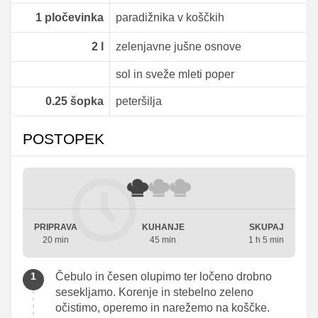
1
pločevinka
paradižnika v koščkih
2
l
zelenjavne jušne osnove
sol in sveže mleti poper
0.25
šopka
peteršilja
POSTOPEK
PRIPRAVA
KUHANJE
SKUPAJ
20 min
45 min
1 h 5 min
Čebulo in česen olupimo ter ločeno drobno
sesekljamo. Korenje in stebelno zeleno
očistimo, operemo in narežemo na koščke.