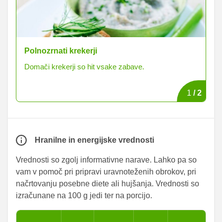
Polnozrnati krekerji
Pi
Domači krekerji so hit vsake zabave.
Ze
1
/
2
Hranilne in energijske vrednosti
Vrednosti so zgolj informativne narave. Lahko pa so
vam v pomoč pri pripravi uravnoteženih obrokov, pri
načrtovanju posebne diete ali hujšanja. Vrednosti so
izračunane na 100 g jedi ter na porcijo.