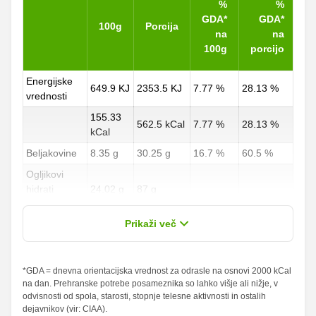
%
%
GDA*
GDA*
100g
Porcija
na
na
100g
porcijo
Energijske
649.9 KJ
2353.5 KJ
7.77 %
28.13 %
vrednosti
155.33
562.5 kCal
7.77 %
28.13 %
kCal
Beljakovine
8.35 g
30.25 g
16.7 %
60.5 %
Ogljikovi
hidrati
24.02 g
87 g
8.9 %
32.22 %
od teh
1.73 g
6.25 g
Prikaži več
sladkorji
Maščobe
*GDA = dnevna orientacijska vrednost za odrasle na osnovi 2000 kCal
2.35 g
8.5 g
3.36 %
12.14 %
na dan. Prehranske potrebe posameznika so lahko višje ali nižje, v
od teh
odvisnosti od spola, starosti, stopnje telesne aktivnosti in ostalih
nasičene
0.21 g
0.75 g
1.05 %
3.75 %
dejavnikov (vir: CIAA).
maščobne