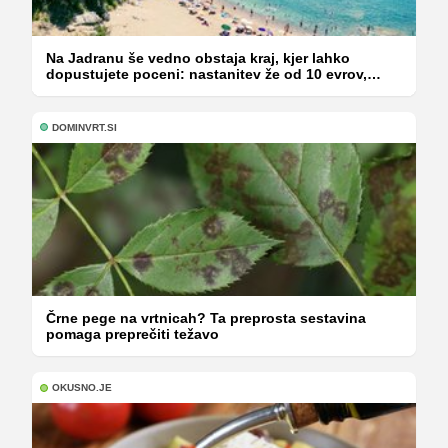
Na Jadranu še vedno obstaja kraj, kjer lahko
dopustujete poceni: nastanitev že od 10 evrov,
kosilo za pet evrov
DOMINVRT.SI
Črne pege na vrtnicah? Ta preprosta sestavina
pomaga preprečiti težavo
OKUSNO.JE