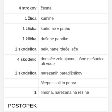
4
strokov
česna
1
žlica
kumine
1
žlička
kurkume v prahu
1
žlička
dušene paprike
1
skodelica
nekuhane rdeče leče
domače zelenjavne jušne mešanice
4
skodelic
ali vode
1
skodelica
narezanih paradižnikov
ščepec soli in popra
1
limona, narezana na rezine
POSTOPEK