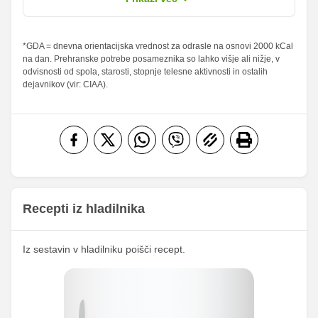
sladkorji
Maščobe
*GDA = dnevna orientacijska vrednost za odrasle na osnovi 2000 kCal
0.3 g
0.25 g
0.43 %
0.36 %
na dan. Prehranske potrebe posameznika so lahko višje ali nižje, v
od teh
odvisnosti od spola, starosti, stopnje telesne aktivnosti in ostalih
nasičene
0 g
0 g
0 %
0 %
dejavnikov (vir: CIAA).
maščobne
kisline
Vlaknine
1.81 g
1.5 g
7.24 %
6 %
Folna kislina
0 g
0 g
Železo
0.6 mg
0.5 mg
22.05
Magnezij
18.25 mg
mg
Recepti iz hladilnika
250.45
Kalij
207.25 mg
mg
Iz sestavin v hladilniku poišči recept.
66.47
Kalcij
55 mg
mg
64.95
Fosfor
53.75 mg
mg