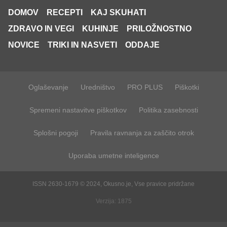
DOMOV
RECEPTI
KAJ SKUHATI
ZDRAVO IN VEGI
KUHINJE
PRILOŽNOSTNO
NOVICE
TRIKI IN NASVETI
ODDAJE
Oglaševanje
Uredništvo
PRO PLUS
Piškotki
Spremeni nastavitve piškotkov
Politika zasebnosti
Splošni pogoji
Pravila ravnanja za zaščito otrok
Uporaba umetne inteligence
ISSN 2630-1679 © 2024, Okusno.je, Vse pravice pridržane
Verzija: 1875