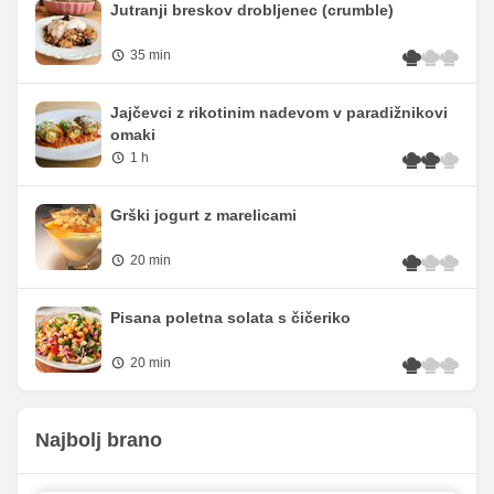
Jutranji breskov drobljenec (crumble)
35 min
Jajčevci z rikotinim nadevom v paradižnikovi
omaki
1 h
Grški jogurt z marelicami
20 min
Pisana poletna solata s čičeriko
20 min
Najbolj brano