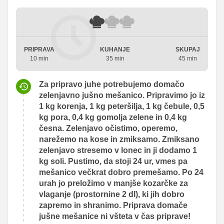
PRIPRAVA
KUHANJE
SKUPAJ
10 min
35 min
45 min
Za pripravo juhe potrebujemo domačo
zelenjavno jušno mešanico. Pripravimo jo iz
1 kg korenja, 1 kg peteršilja, 1 kg čebule, 0,5
kg pora, 0,4 kg gomolja zelene in 0,4 kg
česna. Zelenjavo očistimo, operemo,
narežemo na kose in zmiksamo. Zmiksano
zelenjavo stresemo v lonec in ji dodamo 1
kg soli. Pustimo, da stoji 24 ur, vmes pa
mešanico večkrat dobro premešamo. Po 24
urah jo preložimo v manjše kozarčke za
vlaganje (prostornine 2 dl), ki jih dobro
zapremo in shranimo. Priprava domače
jušne mešanice ni všteta v čas priprave!