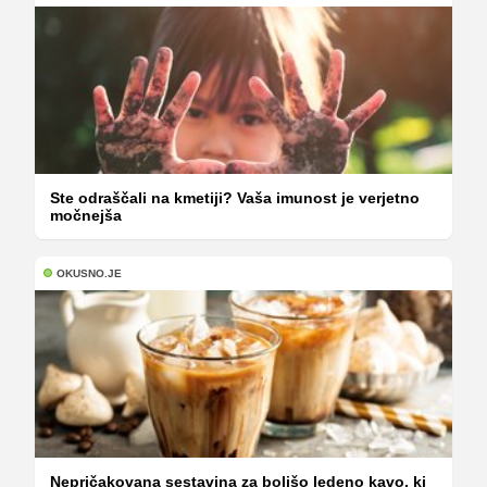
Ste odraščali na kmetiji? Vaša imunost je verjetno
močnejša
OKUSNO.JE
Nepričakovana sestavina za boljšo ledeno kavo, ki