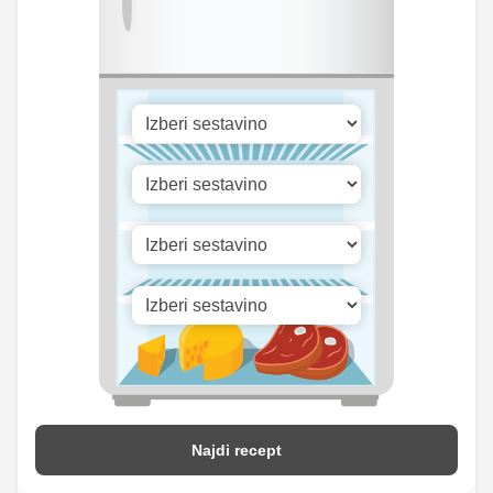
Cink
0 mg
0 mg
Selen
2.42 mg
2 mg
316.31
Vitamin A
261.75 iu
iu
Vitamin B1
0 mg
0 mg
16.31
Vitamin C
13.5 mg
mg
Vitamin D
0 mg
0 mg
Najdi recept