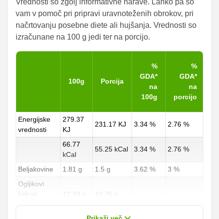
Vrednosti so zgolj informativne narave. Lahko pa so
vam v pomoč pri pripravi uravnoteženih obrokov, pri
načrtovanju posebne diete ali hujšanja. Vrednosti so
izračunane na 100 g jedi ter na porcijo.
%
%
GDA*
GDA*
100g
Porcija
na
na
100g
porcijo
Energijske
279.37
231.17 KJ
3.34 %
2.76 %
vrednosti
KJ
66.77
55.25 kCal
3.34 %
2.76 %
kCal
Beljakovine
1.81 g
1.5 g
3.62 %
3 %
Ogljikovi
hidrati
12.39 g
10.25 g
4.59 %
3.8 %
od teh
2.72 g
2.25 g
Prikaži več