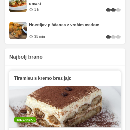
omaki
1 h
Hrustljav piščanec z vročim medom
35 min
Najbolj brano
Tiramisu s kremo brez jajc
ITALIJANSKA