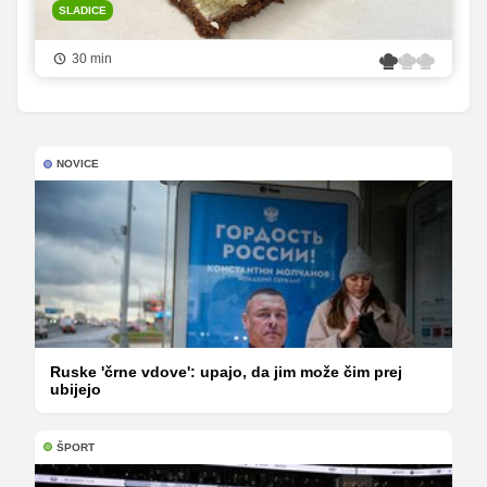
SLADICE
30 min
NOVICE
Ruske 'črne vdove': upajo, da jim može čim prej
ubijejo
ŠPORT