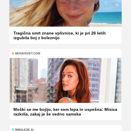
Tragična smrt znane vplivnice, ki je pri 26 letih
izgubila boj z boleznijo
MOSKISVET.COM
Moški se me bojijo, ker sem lepa in uspešna: Misica
razkrila, zakaj je še vedno samska
BIBALEZE.SI