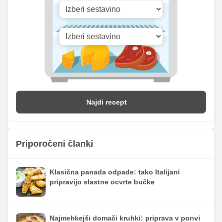
Najdi recept
Priporočeni članki
Klasična panada odpade: tako Italijani
pripravijo slastne ocvrte bučke
Najmehkejši domači kruhki: priprava v ponvi