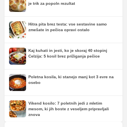
je trik za popoln rezultat
Hitra pita brez testa: vse sestavine samo
zmešate in pečica opravi ostalo
Kaj kuhati in jesti, ko je skoraj 40 stopinj
Celzija: 5 kosil brez prižiganja pečice
Poletna kosila, ki stanejo manj kot 3 evre na
osebo
Vikend kosilo: 7 poletnih jedi z mletim
mesom, ki jih boste z veseljem pripravljali
znova