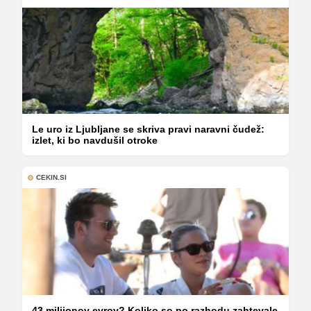
Le uro iz Ljubljane se skriva pravi naravni čudež:
izlet, ki bo navdušil otroke
CEKIN.SI
43 milijonov evrov? Koliko so po razhodu zahtevale