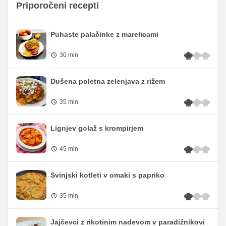
Priporočeni recepti
Puhaste palačinke z marelicami
30 min
Dušena poletna zelenjava z rižem
35 min
Lignjev golaž s krompirjem
45 min
Svinjski kotleti v omaki s papriko
35 min
Jajčevci z rikotinim nadevom v paradižnikovi