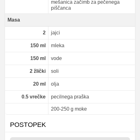
mešanica začimb za pečenega
piščanca
Masa
2
jajci
150
ml
mleka
150
ml
vode
2
žlički
soli
20
ml
olja
0.5
vrečke
pecilnega praška
200-250 g moke
POSTOPEK