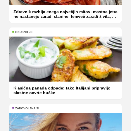
Zdravnik razbija enega največjih mitov: mastna jetra
ne nastanejo zaradi slanine, temveč zaradi živila, ki
ga imamo vsi radi
OKUSNO.JE
Klasična panada odpade: tako Italijani pripravijo
slastne ocvrte bučke
ZADOVOLJNA.SI