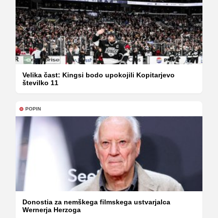
Velika čast: Kingsi bodo upokojili Kopitarjevo
številko 11
POPIN
Donostia za nemškega filmskega ustvarjalca
Wernerja Herzoga