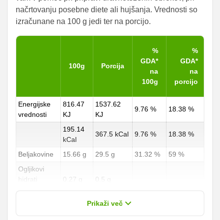
načrtovanju posebne diete ali hujšanja. Vrednosti so
izračunane na 100 g jedi ter na porcijo.
%
%
GDA*
GDA*
100g
Porcija
na
na
100g
porcijo
Energijske
816.47
1537.62
9.76 %
18.38 %
vrednosti
KJ
KJ
195.14
367.5 kCal
9.76 %
18.38 %
kCal
Beljakovine
15.66 g
29.5 g
31.32 %
59 %
Ogljikovi
hidrati
0.27 g
0.5 g
0.1 %
0.19 %
od teh
0 g
0 g
Prikaži več
sladkorji