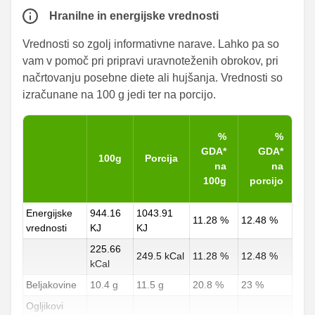
Hranilne in energijske vrednosti
Vrednosti so zgolj informativne narave. Lahko pa so
vam v pomoč pri pripravi uravnoteženih obrokov, pri
načrtovanju posebne diete ali hujšanja. Vrednosti so
izračunane na 100 g jedi ter na porcijo.
%
%
GDA*
GDA*
100g
Porcija
na
na
100g
porcijo
Energijske
944.16
1043.91
11.28 %
12.48 %
vrednosti
KJ
KJ
225.66
249.5 kCal
11.28 %
12.48 %
kCal
Beljakovine
10.4 g
11.5 g
20.8 %
23 %
Ogljikovi