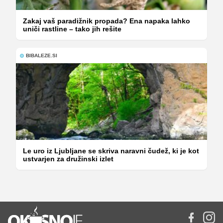
Zakaj vaš paradižnik propada? Ena napaka lahko
uniči rastline – tako jih rešite
BIBALEZE.SI
Le uro iz Ljubljane se skriva naravni čudež, ki je kot
ustvarjen za družinski izlet