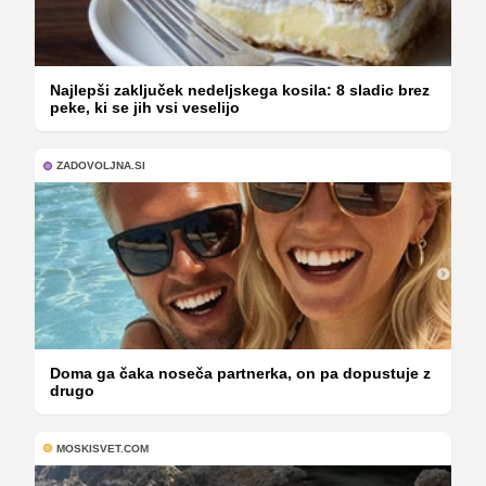
Najlepši zaključek nedeljskega kosila: 8 sladic brez
peke, ki se jih vsi veselijo
ZADOVOLJNA.SI
Doma ga čaka noseča partnerka, on pa dopustuje z
drugo
MOSKISVET.COM