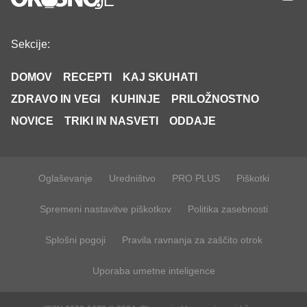
Sekcije:
DOMOV
RECEPTI
KAJ SKUHATI
ZDRAVO IN VEGI
KUHINJE
PRILOŽNOSTNO
NOVICE
TRIKI IN NASVETI
ODDAJE
Oglaševanje
Uredništvo
PRO PLUS
Piškotki
Spremeni nastavitve piškotkov
Politika zasebnosti
Splošni pogoji
Pravila ravnanja za zaščito otrok
Uporaba umetne inteligence