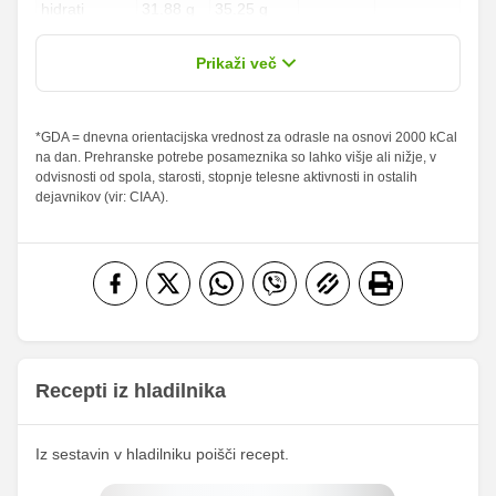
hidrati
31.88 g
35.25 g
11.81 %
13.06 %
od teh
3.39 g
3.75 g
Prikaži več
sladkorji
Maščobe
*GDA = dnevna orientacijska vrednost za odrasle na osnovi 2000 kCal
4.75 g
5.25 g
6.79 %
7.5 %
na dan. Prehranske potrebe posameznika so lahko višje ali nižje, v
od teh
odvisnosti od spola, starosti, stopnje telesne aktivnosti in ostalih
nasičene
0.9 g
1 g
4.5 %
5 %
dejavnikov (vir: CIAA).
maščobne
kisline
Vlaknine
2.04 g
2.25 g
8.16 %
9 %
Folna kislina
13.57 g
15 g
Železo
2.26 mg
2.5 mg
36.18
Magnezij
40 mg
mg
Recepti iz hladilnika
168.46
Kalij
186.25 mg
mg
Iz sestavin v hladilniku poišči recept.
113.96
Kalcij
126 mg