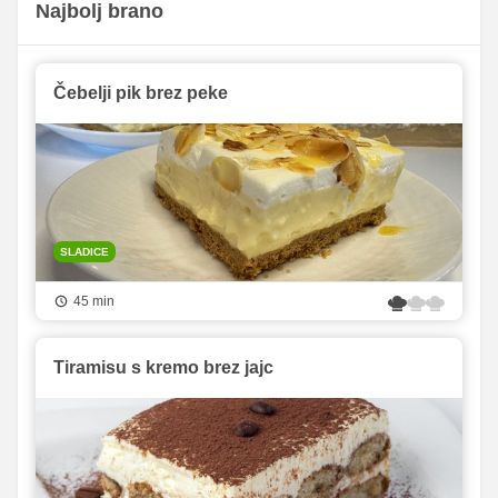
Najbolj brano
Čebelji pik brez peke
SLADICE
45 min
Tiramisu s kremo brez jajc