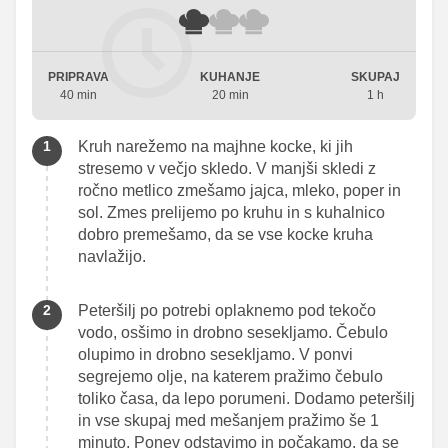
PRIPRAVA
KUHANJE
SKUPAJ
40 min
20 min
1 h
Kruh narežemo na majhne kocke, ki jih
stresemo v večjo skledo. V manjši skledi z
ročno metlico zmešamo jajca, mleko, poper in
sol. Zmes prelijemo po kruhu in s kuhalnico
dobro premešamo, da se vse kocke kruha
navlažijo.
Peteršilj po potrebi oplaknemo pod tekočo
vodo, osšimo in drobno sesekljamo. Čebulo
olupimo in drobno sesekljamo. V ponvi
segrejemo olje, na katerem pražimo čebulo
toliko časa, da lepo porumeni. Dodamo peteršilj
in vse skupaj med mešanjem pražimo še 1
minuto. Ponev odstavimo in počakamo, da se