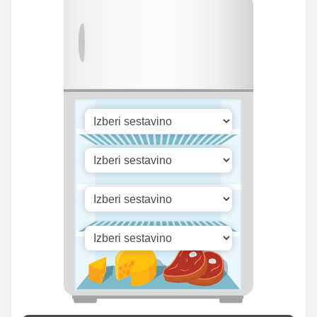
mg
167.78
Fosfor
185.5 mg
mg
Cink
0.9 mg
1 mg
28.49
Selen
31.5 mg
mg
170.94
Vitamin A
189 iu
iu
Vitamin B1
0 mg
0 mg
Vitamin C
0 mg
0 mg
Vitamin D
0.45 mg
0.5 mg