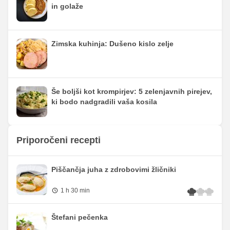
in golaže
Zimska kuhinja: Dušeno kislo zelje
Še boljši kot krompirjev: 5 zelenjavnih pirejev,
ki bodo nadgradili vaša kosila
Priporočeni recepti
Piščančja juha z zdrobovimi žličniki
1 h 30 min
Štefani pečenka