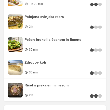
1 h 20 min
Polnjena svinjska rebra
2 h
Pečen brokoli s česnom in limono
35 min
Zdrobov koh
35 min
Ričet s prekajenim mesom
2 h