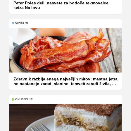
Peter Poles delil nasvete za bodoče tekmovalce
kviza Na lovu
VIZITA.SI
Zdravnik razbija enega največjih mitov: mastna jetra
ne nastanejo zaradi slanine, temveč zaradi živila, ki
ga imamo vsi radi
OKUSNO.JE