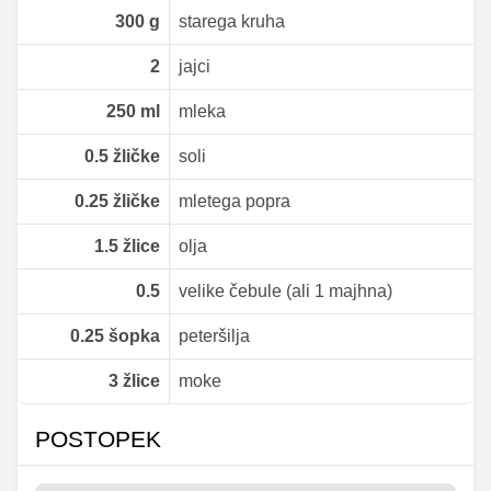
300
g
starega kruha
2
jajci
250
ml
mleka
0.5
žličke
soli
0.25
žličke
mletega popra
1.5
žlice
olja
0.5
velike čebule (ali 1 majhna)
0.25
šopka
peteršilja
3
žlice
moke
POSTOPEK