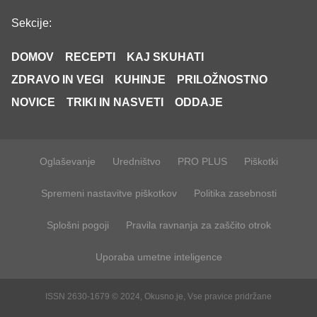
Sekcije:
DOMOV
RECEPTI
KAJ SKUHATI
ZDRAVO IN VEGI
KUHINJE
PRILOŽNOSTNO
NOVICE
TRIKI IN NASVETI
ODDAJE
Oglaševanje
Uredništvo
PRO PLUS
Piškotki
Spremeni nastavitve piškotkov
Politika zasebnosti
Splošni pogoji
Pravila ravnanja za zaščito otrok
Uporaba umetne inteligence
ISSN 2630-1679 © 2024, Okusno.je, Vse pravice pridržane