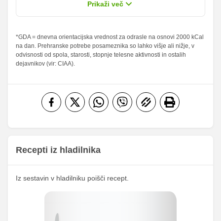
sladkorji
Prikaži več
Maščobe
3.46 g
6.75 g
4.94 %
9.64 %
od teh
*GDA = dnevna orientacijska vrednost za odrasle na osnovi 2000 kCal
na dan. Prehranske potrebe posameznika so lahko višje ali nižje, v
nasičene
2.05 g
4 g
10.25 %
20 %
odvisnosti od spola, starosti, stopnje telesne aktivnosti in ostalih
maščobne
dejavnikov (vir: CIAA).
kisline
Vlaknine
1.54 g
3 g
6.16 %
12 %
Folna kislina
0 g
0 g
Železo
0 mg
0 mg
20.26
Magnezij
39.5 mg
mg
Recepti iz hladilnika
340.38
Kalij
663.75 mg
mg
76.79
Iz sestavin v hladilniku poišči recept.
Kalcij
149.75 mg
mg
109.23
Fosfor
213 mg
mg