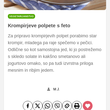
VEGETARIJANSTVO
Krompirjeve polpete s feto
Za pripravo krompirjevih polpet porabimo star
krompir, mladega pa raje spečemo v pečici.
Odlične so kot samostojna jed, ki jo postrežemo
s skledo solate in kakšno smetanovo ali
jogurtovo omako, so pa tudi izvrstna priloga
mesnim in ribjim jedem.
M.J.