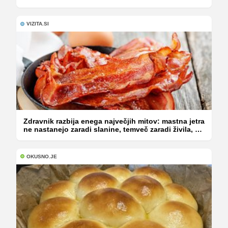
VIZITA.SI
Zdravnik razbija enega največjih mitov: mastna jetra
ne nastanejo zaradi slanine, temveč zaradi živila, ki
ga imamo vsi radi
OKUSNO.JE