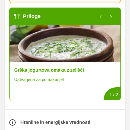
Priloge
Grška jogurtova omaka z zelišči
Po
Ustvarjena za pomakanje!
Pr
1
/
2
Hranilne in energijske vrednosti