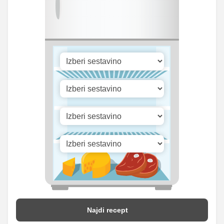
Cink
0.26 mg
0.5 mg
Selen
4.62 mg
9 mg
216.67
Vitamin A
422.5 iu
iu
Vitamin B1
0 mg
0 mg
16.28
Vitamin C
31.75 mg
mg
Vitamin D
0.13 mg
0.25 mg
Najdi recept