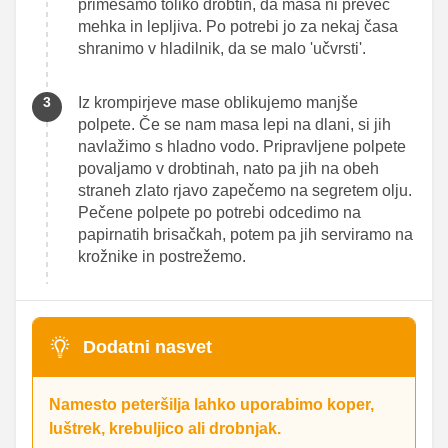
primešamo toliko drobtin, da masa ni preveč
mehka in lepljiva. Po potrebi jo za nekaj časa
shranimo v hladilnik, da se malo 'učvrsti'.
Iz krompirjeve mase oblikujemo manjše
polpete. Če se nam masa lepi na dlani, si jih
navlažimo s hladno vodo. Pripravljene polpete
povaljamo v drobtinah, nato pa jih na obeh
straneh zlato rjavo zapečemo na segretem olju.
Pečene polpete po potrebi odcedimo na
papirnatih brisačkah, potem pa jih serviramo na
krožnike in postrežemo.
Dodatni nasvet
Namesto peteršilja lahko uporabimo koper,
luštrek, krebuljico ali drobnjak.