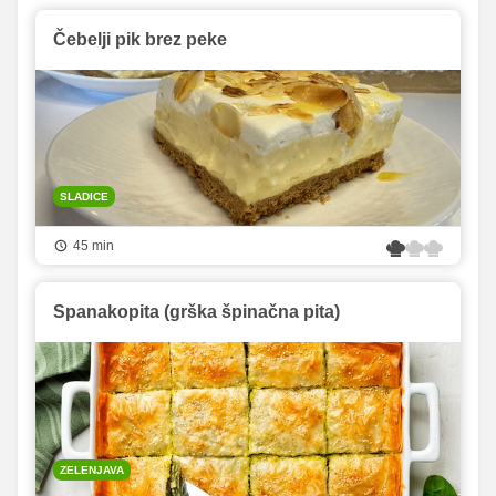
Čebelji pik brez peke
SLADICE
45 min
Spanakopita (grška špinačna pita)
ZELENJAVA