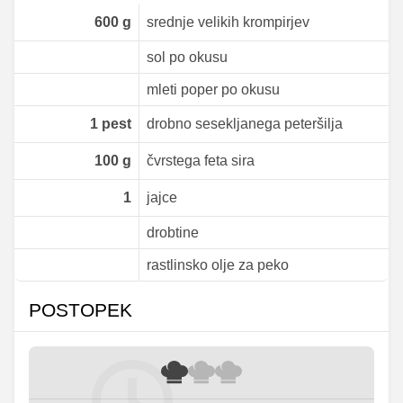
600
g
srednje velikih krompirjev
sol po okusu
mleti poper po okusu
1
pest
drobno sesekljanega peteršilja
100
g
čvrstega feta sira
1
jajce
drobtine
rastlinsko olje za peko
POSTOPEK