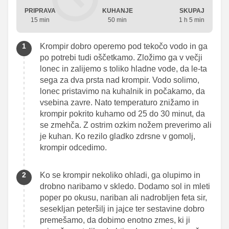
PRIPRAVA
KUHANJE
SKUPAJ
15 min
50 min
1 h 5 min
Krompir dobro operemo pod tekočo vodo in ga
po potrebi tudi oščetkamo. Zložimo ga v večji
lonec in zalijemo s toliko hladne vode, da le-ta
sega za dva prsta nad krompir. Vodo solimo,
lonec pristavimo na kuhalnik in počakamo, da
vsebina zavre. Nato temperaturo znižamo in
krompir pokrito kuhamo od 25 do 30 minut, da
se zmehča. Z ostrim ozkim nožem preverimo ali
je kuhan. Ko rezilo gladko zdrsne v gomolj,
krompir odcedimo.
Ko se krompir nekoliko ohladi, ga olupimo in
drobno naribamo v skledo. Dodamo sol in mleti
poper po okusu, nariban ali nadrobljen feta sir,
sesekljan peteršilj in jajce ter sestavine dobro
premešamo, da dobimo enotno zmes, ki ji