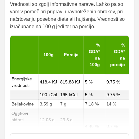
Vrednosti so zgolj informativne narave. Lahko pa so
vam v pomoč pri pripravi uravnoteženih obrokov, pri
načrtovanju posebne diete ali hujšanja. Vrednosti so
izračunane na 100 g jedi ter na porcijo.
%
%
GDA*
GDA*
100g
Porcija
na
na
100g
porcijo
Energijske
418.4 KJ
815.88 KJ
5 %
9.75 %
vrednosti
100 kCal
195 kCal
5 %
9.75 %
Beljakovine
3.59 g
7 g
7.18 %
14 %
Ogljikovi
hidrati
12.05 g
23.5 g
4.46 %
8.7 %
od teh
1.28 g
2.5 g