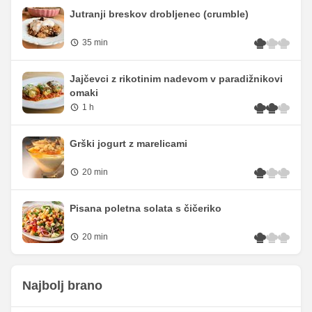
Jutranji breskov drobljenec (crumble)
35 min
Jajčevci z rikotinim nadevom v paradižnikovi
omaki
1 h
Grški jogurt z marelicami
20 min
Pisana poletna solata s čičeriko
20 min
Najbolj brano