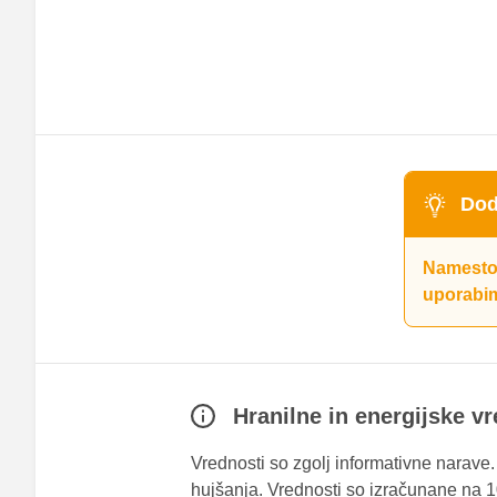
Dod
Namesto 
uporabi
Hranilne in energijske v
Vrednosti so zgolj informativne narave
hujšanja. Vrednosti so izračunane na 10