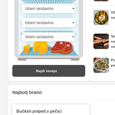
10
so
Ve
na
so
Pr
pa
Najdi recept
Najbolj brano
Bučkini polpeti v pečici