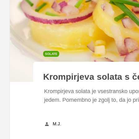
SOLATE
Krompirjeva solata s č
Krompirjeva solata je vsestransko upo
jedem. Pomembno je zgolj to, da jo pri
M.J.