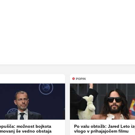
POPIN
opušča: možnost bojkota
Po valu obtožb: Jared Leto iz
ekmovanj še vedno obstaja
vlogo v prihajajočem filmu