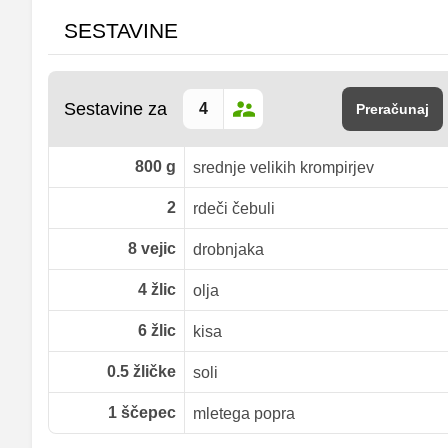
SESTAVINE
Sestavine za
Preračunaj
800
g
srednje velikih krompirjev
2
rdeči čebuli
8
vejic
drobnjaka
4
žlic
olja
6
žlic
kisa
0.5
žličke
soli
1
ščepec
mletega popra