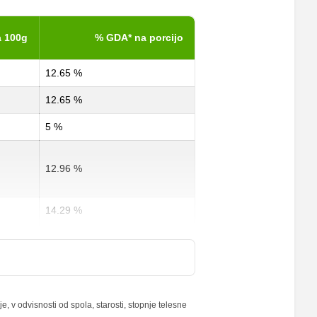
 100g
% GDA* na porcijo
12.65 %
12.65 %
5 %
12.96 %
14.29 %
2.5 %
18 %
 v odvisnosti od spola, starosti, stopnje telesne