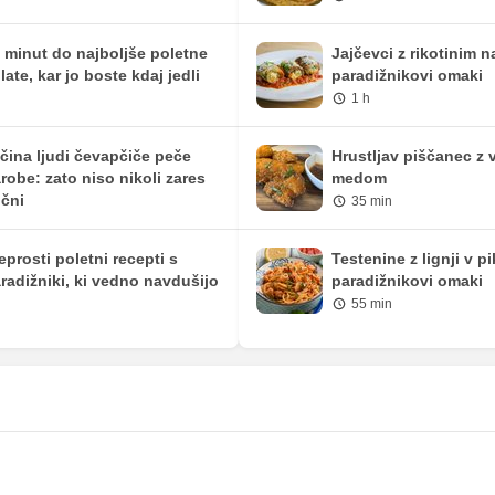
 minut do najboljše poletne
Jajčevci z rikotinim 
late, kar jo boste kdaj jedli
paradižnikovi omaki
1 h
čina ljudi čevapčiče peče
Hrustljav piščanec z 
robe: zato niso nikoli zares
medom
čni
35 min
eprosti poletni recepti s
Testenine z lignji v p
radižniki, ki vedno navdušijo
paradižnikovi omaki
55 min