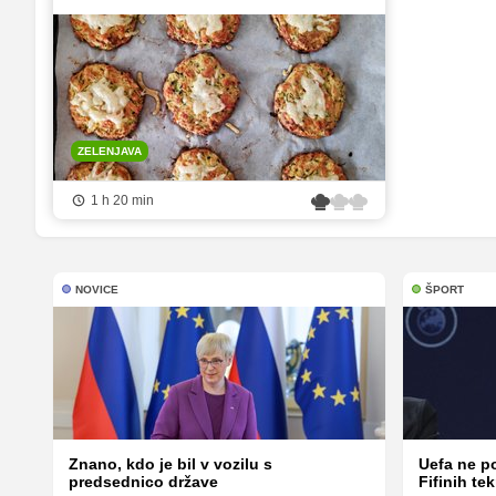
ZELENJAVA
1 h 20 min
NOVICE
ŠPORT
Znano, kdo je bil v vozilu s
Uefa ne p
predsednico države
Fifinih t