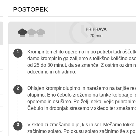
POSTOPEK
PRIPRAVA
20 min
Krompir temeljito operemo in po potrebi tudi oščet
damo krompir in ga zalijemo s tolikšno količino o
od 25 do 30 minut, da se zmehča. Z ostrim ozkim n
odcedimo in ohladimo.
Ohlajen krompir olupimo in narežemo na tanjše rezi
olupimo. Eno čebulo zrežemo na tanke kolobarje,
operemo in osušimo. Po želji nekaj vejic prihranim
Čebulo in drobnjak stresemo v skledo ter zmešamo
V skledici zmešamo olje, kis in sol. Mešamo toliko 
začinimo solato. Po okusu solato začinimo še s p