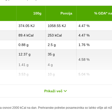
100g
Porcija
% GDA* na
374.05 KJ
1058.55 KJ
4.47 %
89.4 kCal
253 kCal
4.47 %
0.88 g
2.5 g
1.76 %
12.37 g
35 g
4.58 %
1.41 g
4 g
3.53 g
10 g
5.04 %
0.18 g
0.5 g
0.9 %
Prikaži več
1.59 g
4.5 g
6.36 %
0 g
0 g
 osnovi 2000 kCal na dan. Prehranske potrebe posameznika so lahko višje ali nižje,