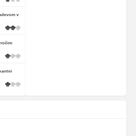
nadevom v
vročim
ikantni