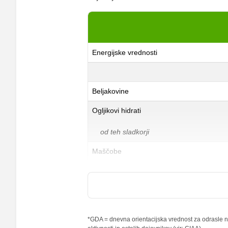
Energijske vrednosti
Beljakovine
Ogljikovi hidrati
od teh sladkorji
Maščobe
od teh nasičene maščobne kisline
Vlaknine
Folna kislina
*GDA = dnevna orientacijska vrednost za odrasle na