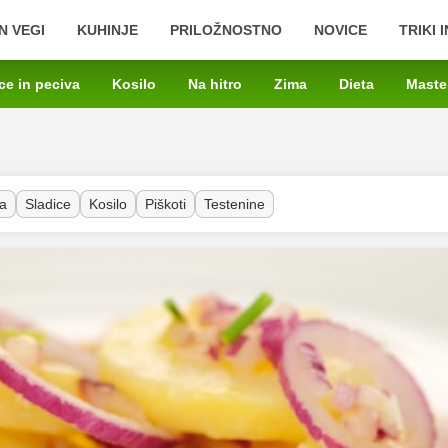
N VEGI
KUHINJE
PRILOŽNOSTNO
NOVICE
TRIKI 
ce in peciva
Kosilo
Na hitro
Zima
Dieta
Maste
a
Sladice
Kosilo
Piškoti
Testenine