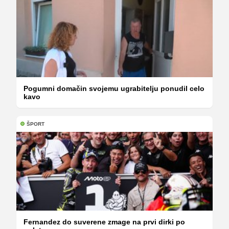
Pogumni domačin svojemu ugrabitelju ponudil celo
kavo
ŠPORT
Fernandez do suverene zmage na prvi dirki po