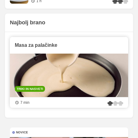
1 h
Najbolj brano
Masa za palačinke
TRIKI IN NASVETI
7 min
NOVICE