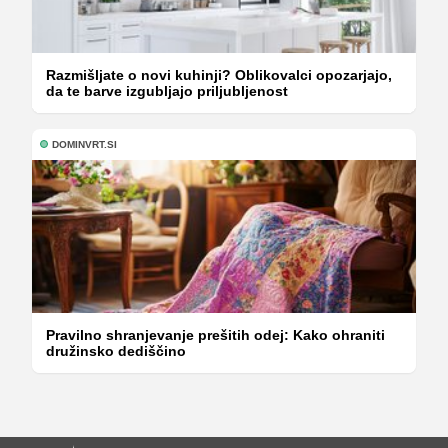
Razmišljate o novi kuhinji? Oblikovalci opozarjajo,
da te barve izgubljajo priljubljenost
DOMINVRT.SI
Pravilno shranjevanje prešitih odej: Kako ohraniti
družinsko dediščino