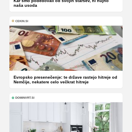
Kar smo podedovali od svojih staršev, ni nujno
naša usoda
CEKIN.SI
Evropsko presenečenje: te države rastejo hitreje od
Nemčije, nekatere celo večkrat hitreje
DOMINVRT.SI