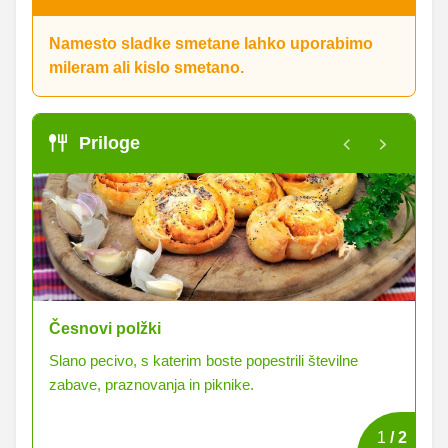
Namesto sladke smetane lahko uporabimo
mileram ali kislo smetano.
Priloge
Česnovi polžki
Kv
Slano pecivo, s katerim boste popestrili številne
Sl
zabave, praznovanja in piknike.
1
/
2