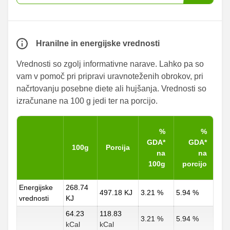
Hranilne in energijske vrednosti
Vrednosti so zgolj informativne narave. Lahko pa so
vam v pomoč pri pripravi uravnoteženih obrokov, pri
načrtovanju posebne diete ali hujšanja. Vrednosti so
izračunane na 100 g jedi ter na porcijo.
%
%
GDA*
GDA*
100g
Porcija
na
na
100g
porcijo
Energijske
268.74
497.18 KJ
3.21 %
5.94 %
vrednosti
KJ
64.23
118.83
3.21 %
5.94 %
kCal
kCal