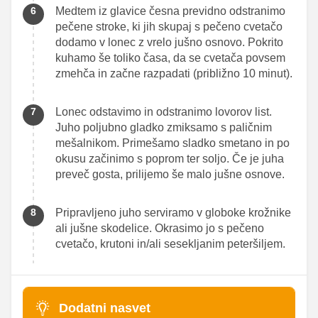
Medtem iz glavice česna previdno odstranimo
pečene stroke, ki jih skupaj s pečeno cvetačo
dodamo v lonec z vrelo jušno osnovo. Pokrito
kuhamo še toliko časa, da se cvetača povsem
zmehča in začne razpadati (približno 10 minut).
Lonec odstavimo in odstranimo lovorov list.
Juho poljubno gladko zmiksamo s paličnim
mešalnikom. Primešamo sladko smetano in po
okusu začinimo s poprom ter soljo. Če je juha
preveč gosta, prilijemo še malo jušne osnove.
Pripravljeno juho serviramo v globoke krožnike
ali jušne skodelice. Okrasimo jo s pečeno
cvetačo, krutoni in/ali sesekljanim peteršiljem.
Dodatni nasvet