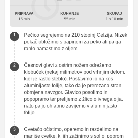
PRIPRAVA
KUHANJE
SKUPAJ
15 min
55 min
1 h 10 min
Pečico segrejemo na 210 stopinj Celzija. Nizek
pekač obložimo s papirjem za peko ali pa ga
rahlo namastimo z oljem.
Česnovi glavi z ostrim nožem odrežemo
klobuček (nekaj milimetrov pod vrhnjim delom,
kjer je rastlo steblo). Postavimo jo na kos
aluminijaste folije, tako da je prerezana stran
obrnjena navzgor. Glavico posolimo in
popopramo ter prelijemo z žlico olivnega olja,
nato pa jo ohlapno zavijemo v aluminijasto
folijo.
Cvetačo očistimo, operemo in razdelimo na
manjše cvetke, ki jih začinimo s soljo, poprom