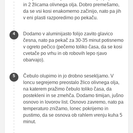
in 2 žlicama olivnega olja. Dobro premešamo,
da se vsi kosi enakomerno začinijo, nato pa jih
v eni plasti razporedimo po pekaču.
Dodamo v aluminijasto folijo zavito glavico
česna, nato pa pekač za 30-35 minut potisnemo
v ogreto pečico (pečemo toliko časa, da se kosi
cvetače po vrhu in ob robovih lepo rjavo
obarvajo).
Čebulo olupimo in jo drobno sesekljamo. V
loncu segrejemo preostalo žlico olivnega olja,
na katerem pražimo čebulo toliko časa, da
postekleni in se zmehča. Dodamo timijan, jušno
osnovo in lovorov list. Osnovo zavremo, nato pa
temperaturo znižamo, lonec pokrijemo in
pustimo, da se osnova ob rahlem vrenju kuha 5
minut.