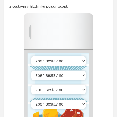
Kalij
520.17 mg
mg
Iz sestavin v hladilniku poišči recept.
34.59
Kalcij
64 mg
mg
46.12
Fosfor
85.33 mg
mg
Cink
0 mg
0 mg
Selen
0.63 mg
1.17 mg
Vitamin A
81.34 iu
150.5 iu
Vitamin B1
0 mg
0 mg
42.61
Vitamin C
78.83 mg
mg
Vitamin D
0 mg
0 mg