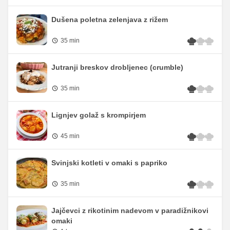
Dušena poletna zelenjava z rižem
35 min
Jutranji breskov drobljenec (crumble)
35 min
Lignjev golaž s krompirjem
45 min
Svinjski kotleti v omaki s papriko
35 min
Jajčevci z rikotinim nadevom v paradižnikovi
omaki