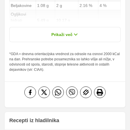
Beljakovine
1.08 g
2 g
2.16 %
4 %
Ogljikovi
hidrati
5.49 g
10.17 g
2.03 %
3.77 %
od teh
1.17 g
2.17 g
Prikaži več
sladkorji
Maščobe
*GDA = dnevna orientacijska vrednost za odrasle na osnovi 2000 kCal
3.6 g
6.67 g
5.14 %
9.53 %
na dan. Prehranske potrebe posameznika so lahko višje ali nižje, v
od teh
odvisnosti od spola, starosti, stopnje telesne aktivnosti in ostalih
nasičene
0.45 g
0.83 g
2.25 %
4.15 %
dejavnikov (vir: CIAA).
maščobne
kisline
Vlaknine
1.89 g
3.5 g
7.56 %
14 %
Folna kislina
0 g
0 g
Železo
0.27 mg
0.5 mg
16.75
Magnezij
31 mg
mg
Recepti iz hladilnika
281.13