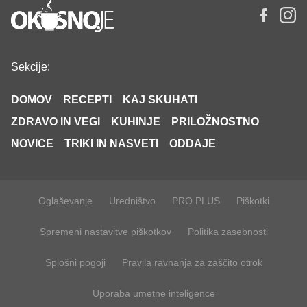
Sekcije:
DOMOV
RECEPTI
KAJ SKUHATI
ZDRAVO IN VEGI
KUHINJE
PRILOŽNOSTNO
NOVICE
TRIKI IN NASVETI
ODDAJE
Oglaševanje
Uredništvo
PRO PLUS
Piškotki
Spremeni nastavitve piškotkov
Politika zasebnosti
Splošni pogoji
Pravila ravnanja za zaščito otrok
Uporaba umetne inteligence