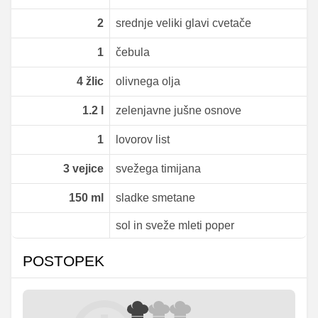
2
srednje veliki glavi cvetače
1
čebula
4
žlic
olivnega olja
1.2
l
zelenjavne jušne osnove
1
lovorov list
3
vejice
svežega timijana
150
ml
sladke smetane
sol in sveže mleti poper
POSTOPEK