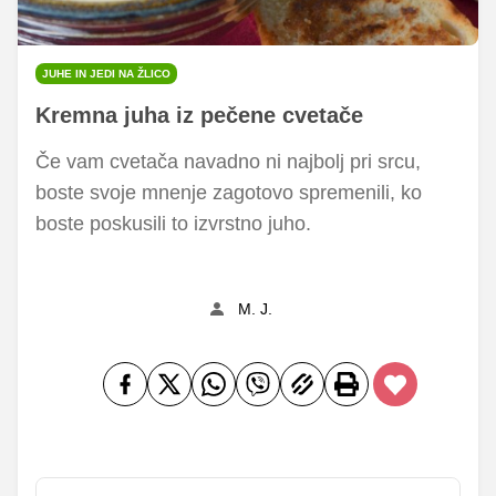
JUHE IN JEDI NA ŽLICO
Kremna juha iz pečene cvetače
Če vam cvetača navadno ni najbolj pri srcu,
boste svoje mnenje zagotovo spremenili, ko
boste poskusili to izvrstno juho.
M. J.