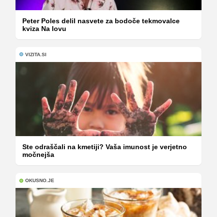
Peter Poles delil nasvete za bodoče tekmovalce
kviza Na lovu
VIZITA.SI
Ste odraščali na kmetiji? Vaša imunost je verjetno
močnejša
OKUSNO.JE