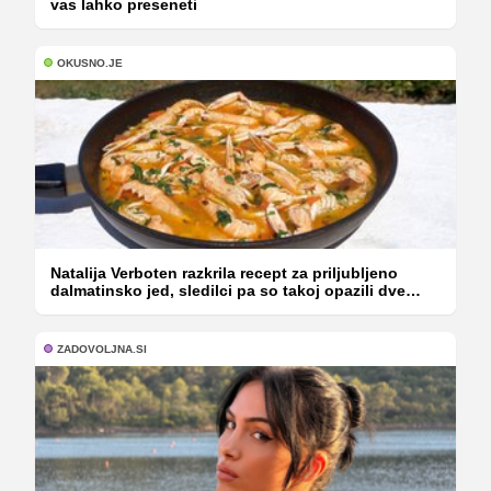
vas lahko preseneti
OKUSNO.JE
Natalija Verboten razkrila recept za priljubljeno
dalmatinsko jed, sledilci pa so takoj opazili dve
stvari
ZADOVOLJNA.SI