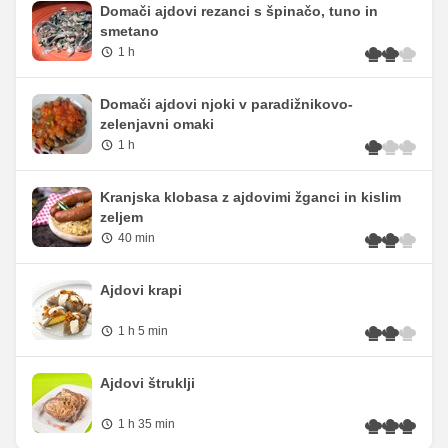
Domači ajdovi rezanci s špinačo, tuno in
smetano
1 h
Domači ajdovi njoki v paradižnikovo-
zelenjavni omaki
1 h
Kranjska klobasa z ajdovimi žganci in kislim
zeljem
40 min
Ajdovi krapi
1 h 5 min
Ajdovi štruklji
1 h 35 min