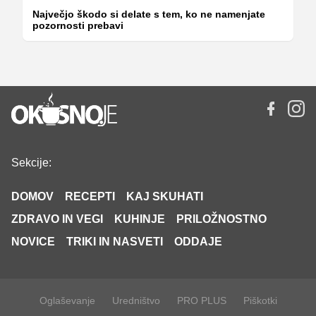
Največjo škodo si delate s tem, ko ne namenjate
pozornosti prebavi
Sekcije:
DOMOV
RECEPTI
KAJ SKUHATI
ZDRAVO IN VEGI
KUHINJE
PRILOŽNOSTNO
NOVICE
TRIKI IN NASVETI
ODDAJE
Oglaševanje
Uredništvo
PRO PLUS
Piškotki