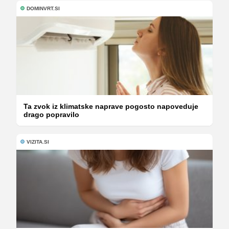
DOMINVRT.SI
Ta zvok iz klimatske naprave pogosto napoveduje
drago popravilo
VIZITA.SI