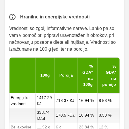
Hranilne in energijske vrednosti
Vrednosti so zgolj informativne narave. Lahko pa so
vam v pomoč pri pripravi uravnoteženih obrokov, pri
načrtovanju posebne diete ali hujšanja. Vrednosti so
izračunane na 100 g jedi ter na porcijo.
%
%
GDA*
GDA*
100g
Porcija
na
na
100g
porcijo
Energijske
1417.29
713.37 KJ
16.94 %
8.53 %
vrednosti
KJ
338.74
170.5 kCal
16.94 %
8.53 %
kCal
Beljakovine
11.92 g
6 g
23.84 %
12 %