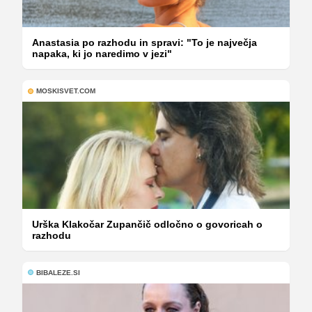
Anastasia po razhodu in spravi: "To je največja
napaka, ki jo naredimo v jezi"
MOSKISVET.COM
Urška Klakočar Zupančič odločno o govoricah o
razhodu
BIBALEZE.SI