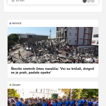
35 min
NOVICE
Število smrtnih žrtev narašča: 'Vsi so kričali, dvignil
se je prah, padale opeke'
ŠPORT