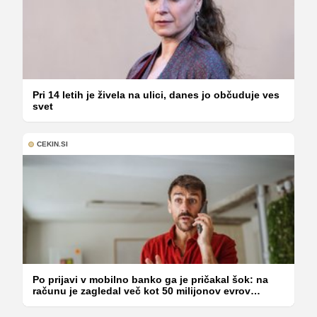
Pri 14 letih je živela na ulici, danes jo občuduje ves
svet
CEKIN.SI
Po prijavi v mobilno banko ga je pričakal šok: na
računu je zagledal več kot 50 milijonov evrov
minusa