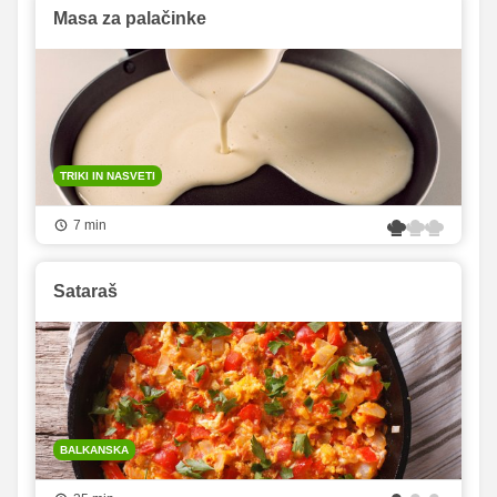
Masa za palačinke
TRIKI IN NASVETI
7 min
Sataraš
BALKANSKA