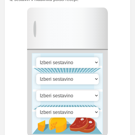
Kalcij
40.4 mg
20.33 mg
334.77
Fosfor
168.5 mg
mg
Cink
2.98 mg
1.5 mg
Selen
4.97 mg
2.5 mg
Vitamin A
0 iu
0 iu
Vitamin B1
0 mg
0 mg
Vitamin C
0 mg
0 mg
Vitamin D
0 mg
0 mg