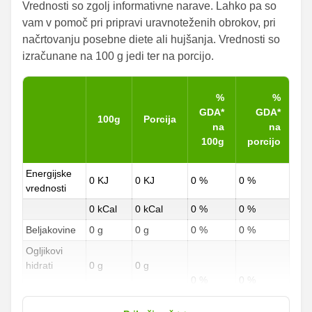
Vrednosti so zgolj informativne narave. Lahko pa so
vam v pomoč pri pripravi uravnoteženih obrokov, pri
načrtovanju posebne diete ali hujšanja. Vrednosti so
izračunane na 100 g jedi ter na porcijo.
%
%
GDA*
GDA*
100g
Porcija
na
na
100g
porcijo
Energijske
0 KJ
0 KJ
0 %
0 %
vrednosti
0 kCal
0 kCal
0 %
0 %
Beljakovine
0 g
0 g
0 %
0 %
Ogljikovi
hidrati
0 g
0 g
0 %
0 %
od teh
0 g
0 g
sladkorji