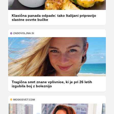
Klasična panada odpade: tako Italijani pripravijo
slastne ocvrte bučke
ZADOVOLJNA.SI
Tragična smrt znane vplivnice, ki je pri 26 letih
izgubila boj z boleznijo
MOSKISVET.COM