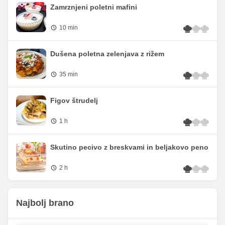
Zamrznjeni poletni mafini
10 min
Dušena poletna zelenjava z rižem
35 min
Figov štrudelj
1 h
Skutino pecivo z breskvami in beljakovo peno
2 h
Najbolj brano