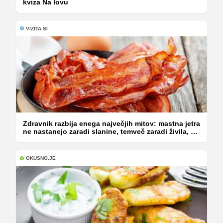
kviza Na lovu
VIZITA.SI
Zdravnik razbija enega največjih mitov: mastna jetra
ne nastanejo zaradi slanine, temveč zaradi živila, ki
ga imamo vsi radi
OKUSNO.JE