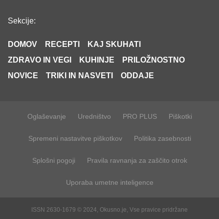
Sekcije:
DOMOV
RECEPTI
KAJ SKUHATI
ZDRAVO IN VEGI
KUHINJE
PRILOŽNOSTNO
NOVICE
TRIKI IN NASVETI
ODDAJE
Oglaševanje
Uredništvo
PRO PLUS
Piškotki
Spremeni nastavitve piškotkov
Politika zasebnosti
Splošni pogoji
Pravila ravnanja za zaščito otrok
Uporaba umetne inteligence
ISSN 2630-1679 © 2024, Okusno.je, Vse pravice pridržane