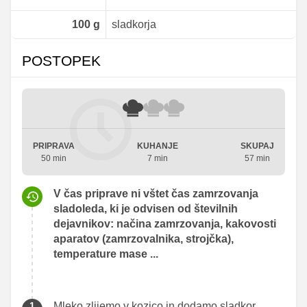
100
g
sladkorja
POSTOPEK
PRIPRAVA
KUHANJE
SKUPAJ
50 min
7 min
57 min
V čas priprave ni vštet čas zamrzovanja
sladoleda, ki je odvisen od številnih
dejavnikov: načina zamrzovanja, kakovosti
aparatov (zamrzovalnika, strojčka),
temperature mase ...
Mleko zlijemo v kozico in dodamo sladkor.