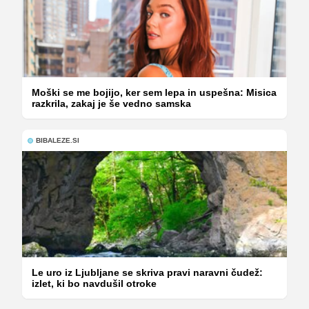
Moški se me bojijo, ker sem lepa in uspešna: Misica
razkrila, zakaj je še vedno samska
BIBALEZE.SI
Le uro iz Ljubljane se skriva pravi naravni čudež:
izlet, ki bo navdušil otroke