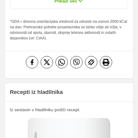
Prikaži več
Maščobe
0 g
0 g
0 %
0 %
od teh
*GDA = dnevna orientacijska vrednost za odrasle na osnovi 2000 kCal
na dan. Prehranske potrebe posameznika so lahko višje ali nižje, v
nasičene
0 g
0 g
0 %
0 %
odvisnosti od spola, starosti, stopnje telesne aktivnosti in ostalih
maščobne
dejavnikov (vir: CIAA).
kisline
Vlaknine
0 g
0 g
0 %
0 %
Folna kislina
0 g
0 g
Železo
0 mg
0 mg
Magnezij
0 mg
0 mg
Kalij
0 mg
0 mg
Recepti iz hladilnika
Kalcij
0 mg
0 mg
Fosfor
0 mg
0 mg
Iz sestavin v hladilniku poišči recept.
Cink
0 mg
0 mg
Selen
0 mg
0 mg
Vitamin A
600 iu
0.75 iu