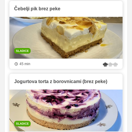
Čebelji pik brez peke
SLADICE
45 min
Jogurtova torta z borovnicami (brez peke)
SLADICE