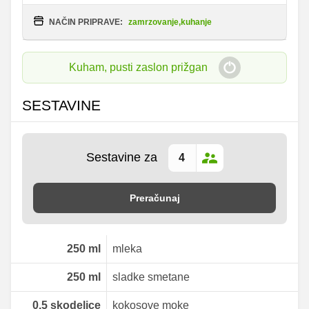
NAČIN PRIPRAVE:
zamrzovanje,kuhanje
Kuham, pusti zaslon prižgan
SESTAVINE
Sestavine za
Preračunaj
250
ml
mleka
250
ml
sladke smetane
0.5
skodelice
kokosove moke