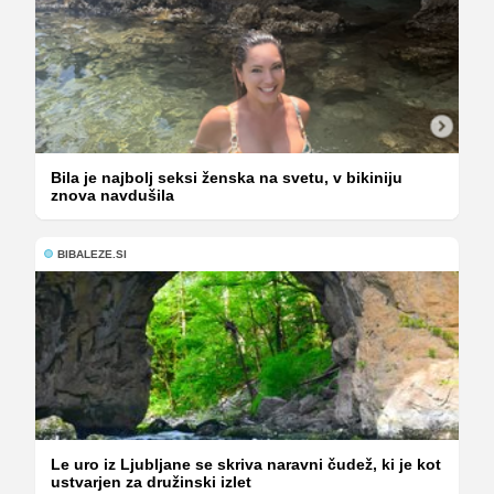
Bila je najbolj seksi ženska na svetu, v bikiniju
znova navdušila
BIBALEZE.SI
Le uro iz Ljubljane se skriva naravni čudež, ki je kot
ustvarjen za družinski izlet