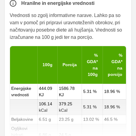
Hranilne in energijske vrednosti
Vrednosti so zgolj informativne narave. Lahko pa so
vam v pomoč pri pripravi uravnoteženih obrokov, pri
načrtovanju posebne diete ali hujšanja. Vrednosti so
izračunane na 100 g jedi ter na porcijo.
%
%
GDA*
GDA*
100g
Porcija
na
na
100g
porcijo
Energijske
444.09
1586.78
5.31 %
18.96 %
vrednosti
KJ
KJ
106.14
379.25
5.31 %
18.96 %
kCal
kCal
Beljakovine
6.51 g
23.25 g
13.02 %
46.5 %
Ogljikovi
hidrati
6.86 g
24.5 g