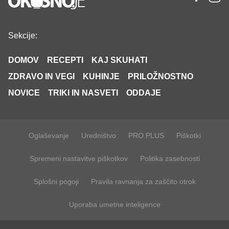
Sekcije:
DOMOV
RECEPTI
KAJ SKUHATI
ZDRAVO IN VEGI
KUHINJE
PRILOŽNOSTNO
NOVICE
TRIKI IN NASVETI
ODDAJE
Oglaševanje
Uredništvo
PRO PLUS
Piškotki
Spremeni nastavitve piškotkov
Politika zasebnosti
Splošni pogoji
Pravila ravnanja za zaščito otrok
Uporaba umetne inteligence