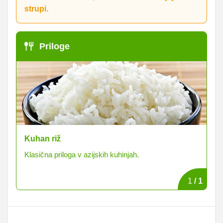
strupi.
Priloge
Kuhan riž
Klasična priloga v azijskih kuhinjah.
1
/
1