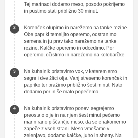
Tej marinadi dodamo meso, posodo pokrijemo
in pustimo stati približno 30 minut.
Korenček olupimo in narežemo na tanke rezine.
Obe papriki temeljito operemo, odstranimo
semena in ju prav tako narežemo na tanke
rezine. Kalčke operemo in odcedimo. Por
operemo, očistimo in narežemo na kolobarčke.
Na kuhalnik pristavimo vok, v katerem smo
segreli dve žlici olja. Vanj stresemo korenček in
papriko ter pražimo približno šest minut. Nato
dodamo por in še malo popečemo.
Na kuhalnik pristavimo ponev, segrejemo
preostalo olje in na njem šest minut pečemo
marinirano piščančje meso, da se enakomerno
zapeče z vseh strani. Meso vmešamo v
zelenjavo, dodamo kalčke, juho in sherry. Na