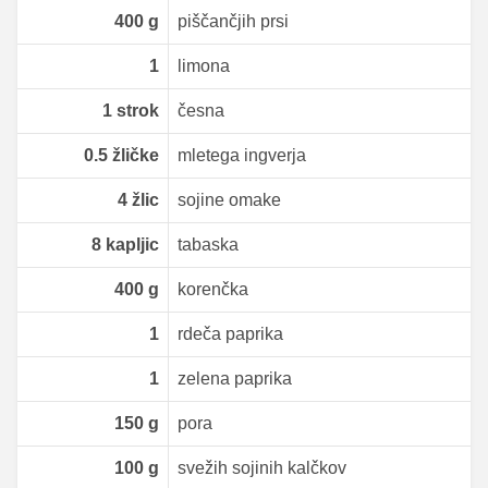
400
g
piščančjih prsi
1
limona
1
strok
česna
0.5
žličke
mletega ingverja
4
žlic
sojine omake
8
kapljic
tabaska
400
g
korenčka
1
rdeča paprika
1
zelena paprika
150
g
pora
100
g
svežih sojinih kalčkov