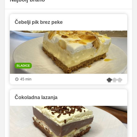
Čebelji pik brez peke
SLADICE
45 min
Čokoladna lazanja