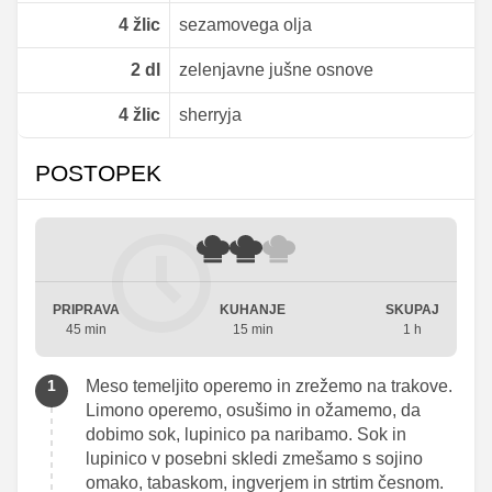
4
žlic
sezamovega olja
2
dl
zelenjavne jušne osnove
4
žlic
sherryja
POSTOPEK
PRIPRAVA
KUHANJE
SKUPAJ
45 min
15 min
1 h
Meso temeljito operemo in zrežemo na trakove.
Limono operemo, osušimo in ožamemo, da
dobimo sok, lupinico pa naribamo. Sok in
lupinico v posebni skledi zmešamo s sojino
omako, tabaskom, ingverjem in strtim česnom.