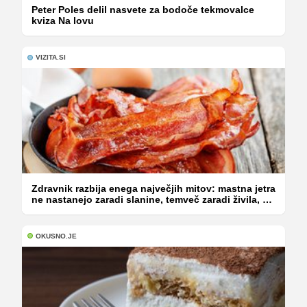
Peter Poles delil nasvete za bodoče tekmovalce
kviza Na lovu
VIZITA.SI
Zdravnik razbija enega največjih mitov: mastna jetra
ne nastanejo zaradi slanine, temveč zaradi živila, ki
ga imamo vsi radi
OKUSNO.JE