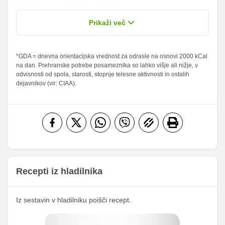
2.54 %
9.07 %
od teh
1.89 g
6.75 g
Prikaži več
sladkorji
Maščobe
*GDA = dnevna orientacijska vrednost za odrasle na osnovi 2000 kCal
5.32 g
19 g
7.6 %
27.14 %
na dan. Prehranske potrebe posameznika so lahko višje ali nižje, v
od teh
odvisnosti od spola, starosti, stopnje telesne aktivnosti in ostalih
nasičene
0.91 g
3.25 g
4.55 %
16.25 %
dejavnikov (vir: CIAA).
maščobne
kisline
Vlaknine
0.91 g
3.25 g
3.64 %
13 %
Folna kislina
0 g
0 g
Železo
0.42 mg
1.5 mg
19.38
Magnezij
69.25 mg
mg
Recepti iz hladilnika
239.29
Kalij
855 mg
mg
Iz sestavin v hladilniku poišči recept.
24.28
Kalcij
86.75 mg
mg