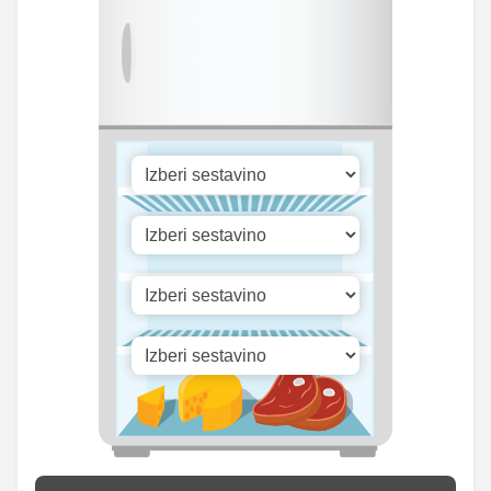
83.26
Fosfor
297.5 mg
mg
Cink
0.07 mg
0.25 mg
Selen
4.69 mg
16.75 mg
5168.49
Vitamin A
18467 iu
iu
Vitamin B1
0 mg
0 mg
22.39
Vitamin C
80 mg
mg
Vitamin D
0 mg
0 mg