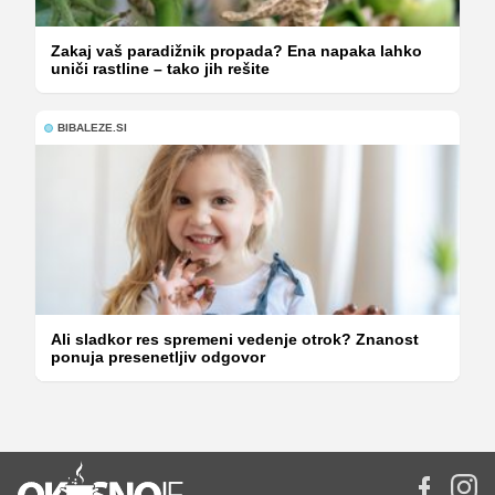
Zakaj vaš paradižnik propada? Ena napaka lahko
uniči rastline – tako jih rešite
BIBALEZE.SI
Ali sladkor res spremeni vedenje otrok? Znanost
ponuja presenetljiv odgovor