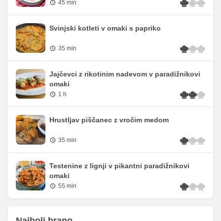
45 min
Svinjski kotleti v omaki s papriko
35 min
Jajčevci z rikotinim nadevom v paradižnikovi
omaki
1 h
Hrustljav piščanec z vročim medom
35 min
Testenine z lignji v pikantni paradižnikovi
omaki
55 min
Najbolj brano