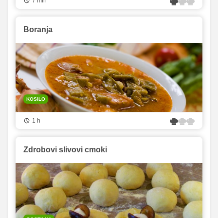
7 min
Boranja
KOSILO
1 h
Zdrobovi slivovi cmoki