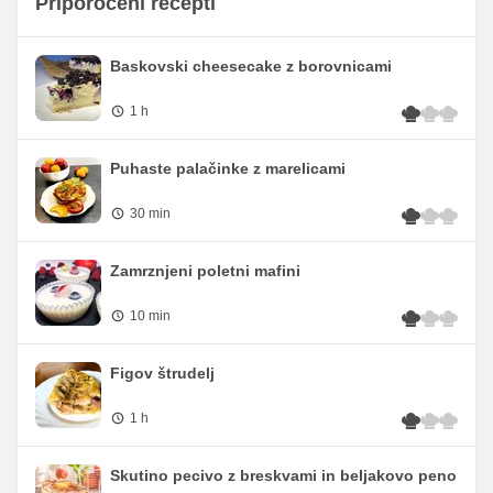
Priporočeni recepti
Baskovski cheesecake z borovnicami
1 h
Puhaste palačinke z marelicami
30 min
Zamrznjeni poletni mafini
10 min
Figov štrudelj
1 h
Skutino pecivo z breskvami in beljakovo peno