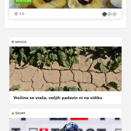
GOSTILNA
1 h
NOVICE
Vročina se vrača, večjih padavin ni na vidiku
ŠPORT