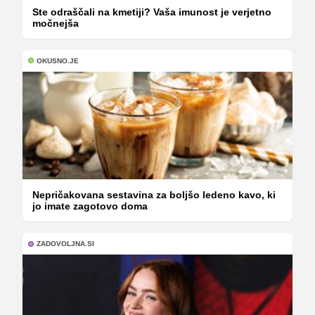
Ste odraščali na kmetiji? Vaša imunost je verjetno
močnejša
OKUSNO.JE
Nepričakovana sestavina za boljšo ledeno kavo, ki
jo imate zagotovo doma
ZADOVOLJNA.SI