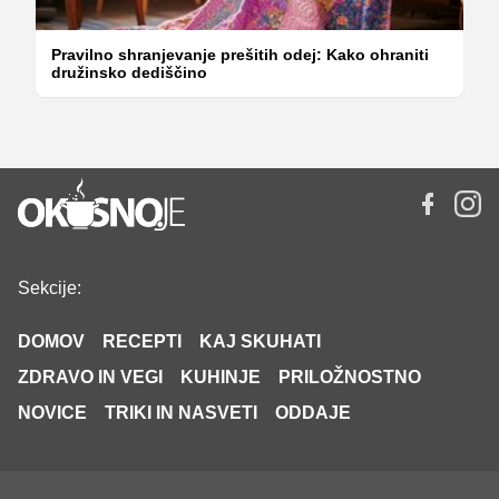
Pravilno shranjevanje prešitih odej: Kako ohraniti
družinsko dediščino
Sekcije:
DOMOV
RECEPTI
KAJ SKUHATI
ZDRAVO IN VEGI
KUHINJE
PRILOŽNOSTNO
NOVICE
TRIKI IN NASVETI
ODDAJE