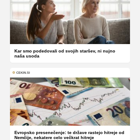
Kar smo podedovali od svojih staršev, ni nujno
naša usoda
CEKIN.SI
Evropsko presenečenje: te države rastejo hitreje od
Nemčije, nekatere celo večkrat hitreje