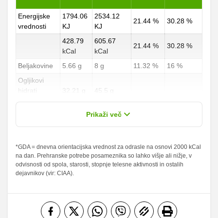
Energijske
1794.06
2534.12
21.44 %
30.28 %
vrednosti
KJ
KJ
428.79
605.67
21.44 %
30.28 %
kCal
kCal
Beljakovine
5.66 g
8 g
11.32 %
16 %
Ogljikovi
hidrati
32.21 g
45.5 g
11.93 %
16.85 %
od teh
18.58 g
26.25 g
Prikaži več
sladkorji
Maščobe
*GDA = dnevna orientacijska vrednost za odrasle na osnovi 2000 kCal
30.56 g
43.17 g
43.66 %
61.67 %
na dan. Prehranske potrebe posameznika so lahko višje ali nižje, v
od teh
odvisnosti od spola, starosti, stopnje telesne aktivnosti in ostalih
nasičene
17.76 g
25.08 g
88.8 %
125.4 %
dejavnikov (vir: CIAA).
maščobne
kisline
Vlaknine
2.24 g
3.17 g
8.96 %
12.68 %
Folna kislina
12.09 g
17.08 g