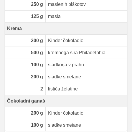
250
g
maslenih piškotov
125
g
masla
Krema
200
g
Kinder čokoladic
500
g
kremnega sira Philadelphia
100
g
sladkorja v prahu
200
g
sladke smetane
2
lističa želatine
Čokoladni ganaš
200
g
Kinder čokoladic
100
g
sladke smetane