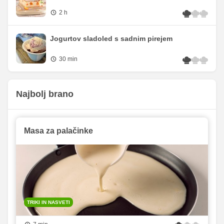
2 h
Jogurtov sladoled s sadnim pirejem
30 min
Najbolj brano
Masa za palačinke
TRIKI IN NASVETI