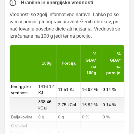
Hranilne in energijske vrednosti
Vrednosti so zgolj informativne narave. Lahko pa so
vam v pomoč pri pripravi uravnoteženih obrokov, pri
načrtovanju posebne diete ali hujšanja. Vrednosti so
izračunane na 100 g jedi ter na porcijo.
%
%
GDA*
GDA*
100g
Porcija
na
na
100g
porcijo
Energijske
1416.12
11.51 KJ
16.92 %
0.14 %
vrednosti
KJ
338.46
2.75 kCal
16.92 %
0.14 %
kCal
Beljakovine
0 g
0 g
0 %
0 %
Ogljikovi
hidrati
61.54 g
0.5 g