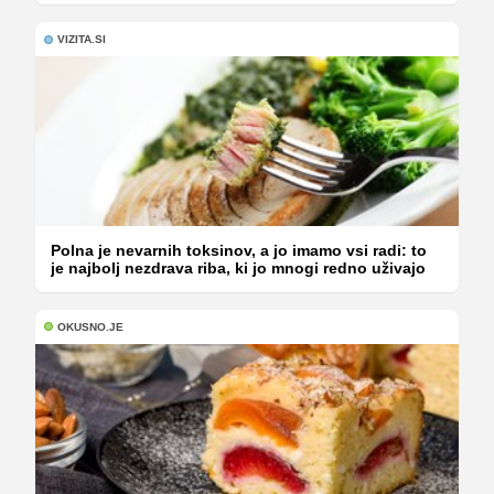
VIZITA.SI
Polna je nevarnih toksinov, a jo imamo vsi radi: to
je najbolj nezdrava riba, ki jo mnogi redno uživajo
OKUSNO.JE