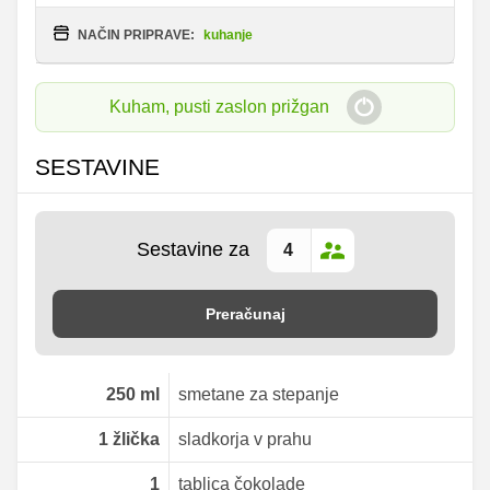
NAČIN PRIPRAVE:
kuhanje
Kuham, pusti zaslon prižgan
SESTAVINE
Sestavine za
Preračunaj
250
ml
smetane za stepanje
1
žlička
sladkorja v prahu
1
tablica čokolade