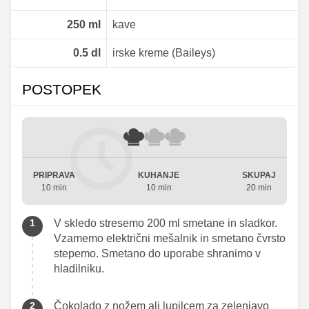
250
ml
kave
0.5
dl
irske kreme (Baileys)
POSTOPEK
PRIPRAVA
KUHANJE
SKUPAJ
10 min
10 min
20 min
V skledo stresemo 200 ml smetane in sladkor.
Vzamemo električni mešalnik in smetano čvrsto
stepemo. Smetano do uporabe shranimo v
hladilniku.
Čokolado z nožem ali lupilcem za zelenjavo