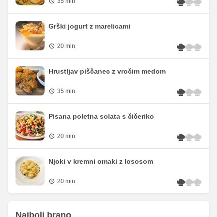
35 min
Grški jogurt z marelicami
20 min
Hrustljav piščanec z vročim medom
35 min
Pisana poletna solata s čičeriko
20 min
Njoki v kremni omaki z lososom
20 min
Najbolj brano