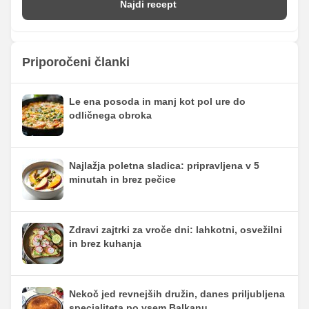
Najdi recept
Priporočeni članki
Le ena posoda in manj kot pol ure do
odličnega obroka
Najlažja poletna sladica: pripravljena v 5
minutah in brez pečice
Zdravi zajtrki za vroče dni: lahkotni, osvežilni
in brez kuhanja
Nekoč jed revnejših družin, danes priljubljena
specialiteta po vsem Balkanu