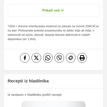
22.79 %
0.19 %
od teh
61.54 g
0.5 g
Prikaži več
sladkorji
Maščobe
*GDA = dnevna orientacijska vrednost za odrasle na osnovi 2000 kCal
0 g
0 g
0 %
0 %
na dan. Prehranske potrebe posameznika so lahko višje ali nižje, v
od teh
odvisnosti od spola, starosti, stopnje telesne aktivnosti in ostalih
nasičene
0 g
0 g
0 %
0 %
dejavnikov (vir: CIAA).
maščobne
kisline
Vlaknine
0 g
0 g
0 %
0 %
Folna kislina
0 g
0 g
Železo
0 mg
0 mg
Magnezij
0 mg
0 mg
Recepti iz hladilnika
Kalij
0 mg
0 mg
Kalcij
0 mg
0 mg
Iz sestavin v hladilniku poišči recept.
Fosfor
0 mg
0 mg
Cink
0 mg
0 mg