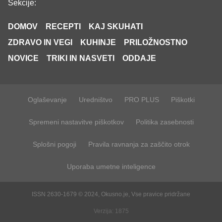
Sekcije:
DOMOV
RECEPTI
KAJ SKUHATI
ZDRAVO IN VEGI
KUHINJE
PRILOŽNOSTNO
NOVICE
TRIKI IN NASVETI
ODDAJE
Oglaševanje
Uredništvo
PRO PLUS
Piškotki
Spremeni nastavitve piškotkov
Politika zasebnosti
Splošni pogoji
Pravila ravnanja za zaščito otrok
Uporaba umetne inteligence
ISSN 2630-1679 © 2024, Okusno.je, Vse pravice pridržane
Verzija: 1875