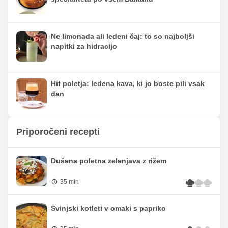
Ne limonada ali ledeni čaj: to so najboljši
napitki za hidracijo
Hit poletja: ledena kava, ki jo boste pili vsak
dan
Priporočeni recepti
Dušena poletna zelenjava z rižem
35 min
Svinjski kotleti v omaki s papriko