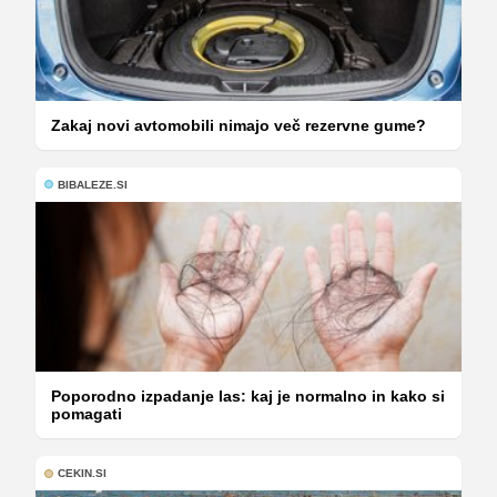
Zakaj novi avtomobili nimajo več rezervne gume?
BIBALEZE.SI
Poporodno izpadanje las: kaj je normalno in kako si
pomagati
CEKIN.SI