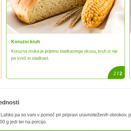
Ajdov kruh
Korenčkov sok
Kruh iz ajdove moke ima bogat, aromatičen in poseben
Okusen in vsem dobro poznan korenčkov sok.
okus.
1
/
2
rednosti
. Lahko pa so vam v pomoč pri pripravi uravnoteženih obrokov, p
0 g jedi ter na porcijo.