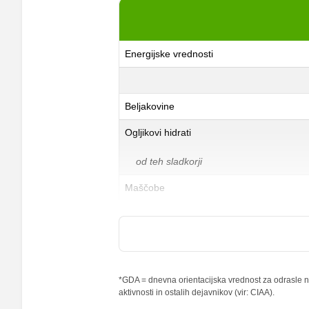
Energijske vrednosti
Beljakovine
Ogljikovi hidrati
od teh sladkorji
Maščobe
od teh nasičene maščobne kisline
Vlaknine
Folna kislina
*GDA = dnevna orientacijska vrednost za odrasle na
aktivnosti in ostalih dejavnikov (vir: CIAA).
Železo