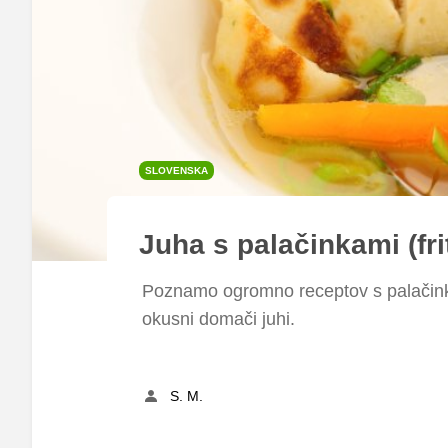
SLOVENSKA
Juha s palačinkami (frit
Poznamo ogromno receptov s palačink
okusni domači juhi.
S. M.