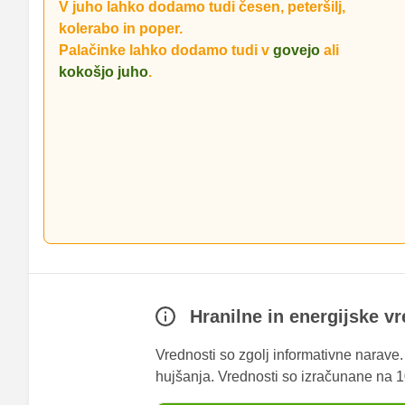
V juho lahko dodamo tudi česen, peteršilj,
kolerabo in poper.
Palačinke lahko dodamo tudi v
govejo
ali
kokošjo juho
.
Koruzni kruh
Naravni pomarančni sok
oseben
Koruzna moka je prijetno sladkastega okusa, kruh iz nje
Zdravo in osvežilno.
pa svež in sladkast.
Hranilne in energijske v
Vrednosti so zgolj informativne narave
hujšanja. Vrednosti so izračunane na 10