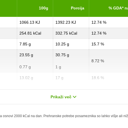
100g
Porcija
% GDA* n
1066.13 KJ
1392.23 KJ
12.74 %
254.81 kCal
332.75 kCal
12.74 %
7.85 g
10.25 g
15.7 %
23.55 g
30.75 g
8.72 %
0.77 g
1 g
13.02 g
17 g
18.6 %
2.3 g
3 g
11.5 %
Prikaži več
0.77 g
1 g
3.08 %
0 g
0 g
 osnovi 2000 kCal na dan. Prehranske potrebe posameznika so lahko višje ali nižje,
0.57 mg
0.75 mg