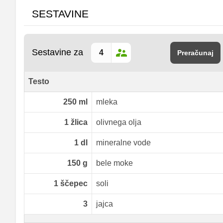
SESTAVINE
Sestavine za
Preračunaj
Testo
250
ml
mleka
1
žlica
olivnega olja
1
dl
mineralne vode
150
g
bele moke
1
ščepec
soli
3
jajca