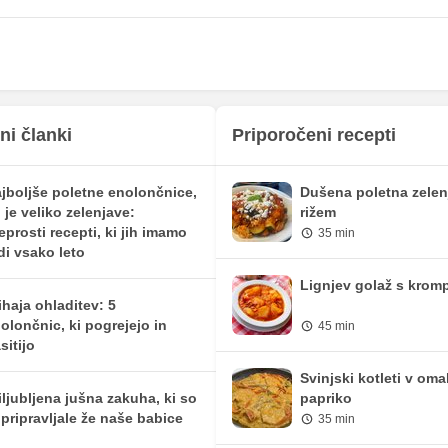
13.21 mg
17.25 mg
116.59 mg
152.25 mg
31.4 mg
41 mg
116.4 mg
152 mg
ni članki
Priporočeni recepti
0.38 mg
0.5 mg
jboljše poletne enolončnice,
Dušena poletna zelen
21.44 mg
28 mg
 je veliko zelenjave:
rižem
eprosti recepti, ki jih imamo
35 min
217.48 iu
284 iu
di vsako leto
0 mg
0 mg
Lignjev golaž s krom
ihaja ohladitev: 5
1.34 mg
1.75 mg
olončnic, ki pogrejejo in
45 min
sitijo
0.77 mg
1 mg
Svinjski kotleti v oma
iljubljena jušna zakuha, ki so
papriko
 pripravljale že naše babice
35 min