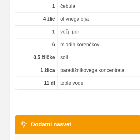
1
čebula
4
žlic
olivnega olja
1
večji por
6
mladih korenčkov
0.5
žličke
soli
1
žlica
paradižnikovega koncentrata
11
dl
tople vode
Dodatni nasvet