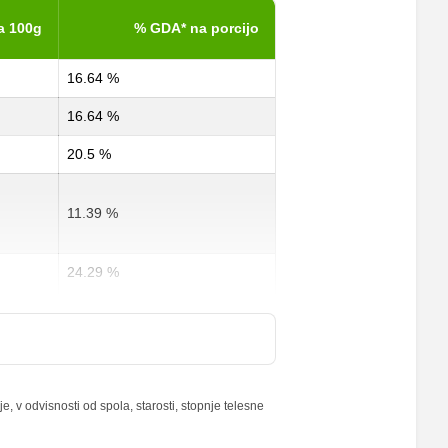
a 100g
% GDA* na porcijo
16.64 %
16.64 %
20.5 %
11.39 %
24.29 %
15 %
4 %
 v odvisnosti od spola, starosti, stopnje telesne