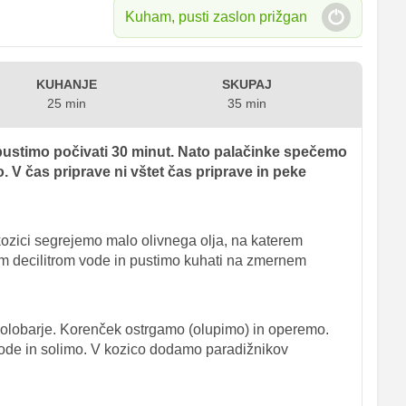
Kuham, pusti zaslon prižgan
KUHANJE
SKUPAJ
25 min
35 min
pustimo počivati 30 minut. Nato palačinke spečemo
. V čas priprave ni vštet čas priprave in peke
ozici segrejemo malo olivnega olja, na katerem
im decilitrom vode in pustimo kuhati na zmernem
olobarje. Korenček ostrgamo (olupimo) in operemo.
 vode in solimo. V kozico dodamo paradižnikov