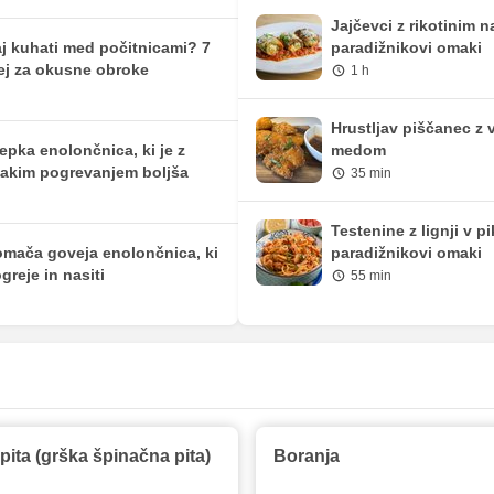
Jajčevci z rikotinim 
j kuhati med počitnicami? 7
paradižnikovi omaki
ej za okusne obroke
1 h
Hrustljav piščanec z 
epka enolončnica, ki je z
medom
akim pogrevanjem boljša
35 min
Testenine z lignji v p
mača goveja enolončnica, ki
paradižnikovi omaki
greje in nasiti
55 min
ita (grška špinačna pita)
Boranja