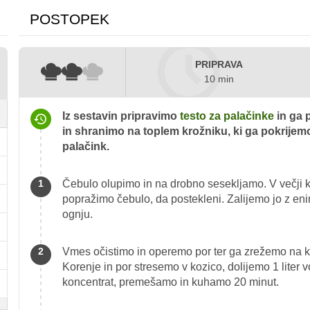
POSTOPEK
PRIPRAVA
10 min
Iz sestavin pripravimo
testo za palačinke
in ga 
in shranimo na toplem krožniku, ki ga pokrijemo
palačink.
Čebulo olupimo in na drobno sesekljamo. V večji k
popražimo čebulo, da postekleni. Zalijemo jo z en
ognju.
Vmes očistimo in operemo por ter ga zrežemo na k
Korenje in por stresemo v kozico, dolijemo 1 liter
koncentrat, premešamo in kuhamo 20 minut.