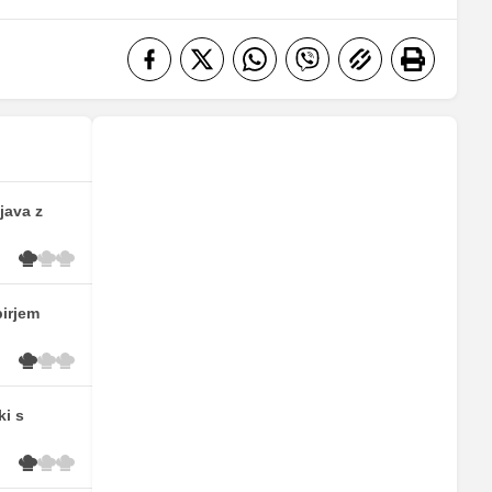
java z
pirjem
ki s