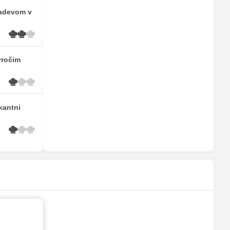
nadevom v
vročim
ikantni