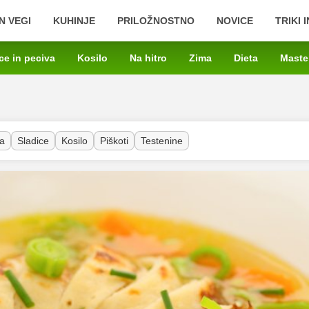
N VEGI
KUHINJE
PRILOŽNOSTNO
NOVICE
TRIKI 
ce in peciva
Kosilo
Na hitro
Zima
Dieta
Maste
a
Sladice
Kosilo
Piškoti
Testenine