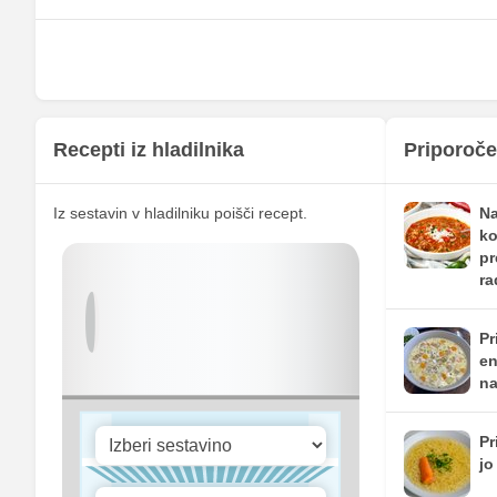
Magnezij
Kalij
Kalcij
Fosfor
Recepti iz hladilnika
Priporoče
Cink
Iz sestavin v hladilniku poišči recept.
Na
Selen
ko
pr
Vitamin A
ra
Vitamin B1
Pr
Vitamin C
en
na
Vitamin D
Pr
jo