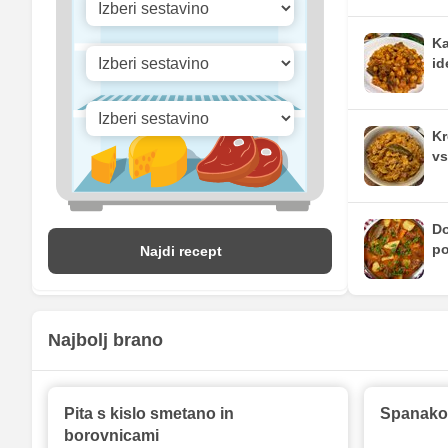
Ka
id
Kr
vs
Do
po
Najdi recept
Najbolj brano
Pita s kislo smetano in
Spanakop
borovnicami