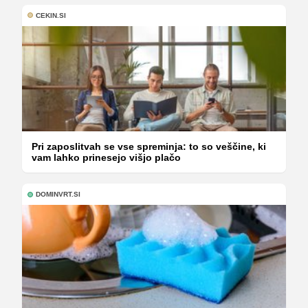
CEKIN.SI
Pri zaposlitvah se vse spreminja: to so veščine, ki
vam lahko prinesejo višjo plačo
DOMINVRT.SI