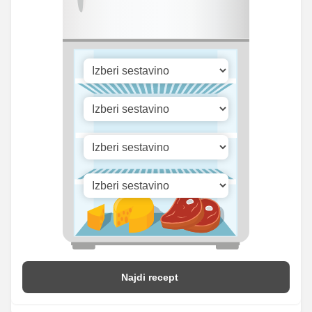
Cink
0.12 mg
0.13 mg
24.35
Selen
25.88 mg
mg
Vitamin A
88.92 iu
94.5 iu
Vitamin B1
0 mg
0 mg
Vitamin C
0 mg
0 mg
Vitamin D
0.24 mg
0.25 mg
Najdi recept