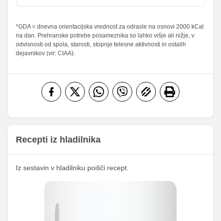
sladkorji
Maščobe
*GDA = dnevna orientacijska vrednost za odrasle na osnovi 2000 kCal
1.41 g
1.5 g
2.01 %
2.14 %
na dan. Prehranske potrebe posameznika so lahko višje ali nižje, v
od teh
odvisnosti od spola, starosti, stopnje telesne aktivnosti in ostalih
nasičene
0.47 g
0.5 g
2.35 %
2.5 %
dejavnikov (vir: CIAA).
maščobne
kisline
Vlaknine
1.18 g
1.25 g
4.72 %
5 %
Folna kislina
0 g
0 g
Železo
0.71 mg
0.75 mg
15.06
Magnezij
16 mg
mg
Recepti iz hladilnika
204.89
Kalij
217.75 mg
mg
Iz sestavin v hladilniku poišči recept.
69.16
Kalcij
73.5 mg
mg
176.78
Fosfor
187.88 mg
mg