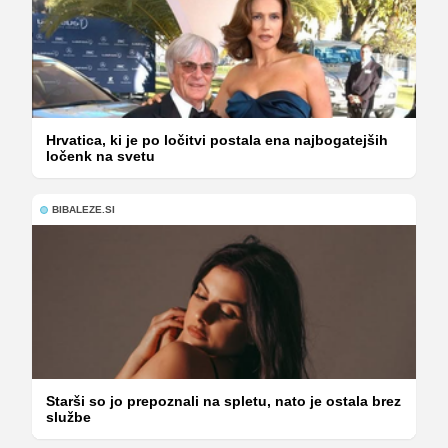
Hrvatica, ki je po ločitvi postala ena najbogatejših
ločenk na svetu
BIBALEZE.SI
Starši so jo prepoznali na spletu, nato je ostala brez
službe