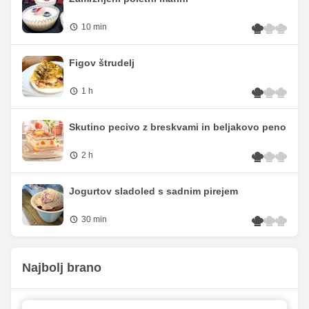
10 min
Figov štrudelj
1 h
Skutino pecivo z breskvami in beljakovo peno
2 h
Jogurtov sladoled s sadnim pirejem
30 min
Najbolj brano