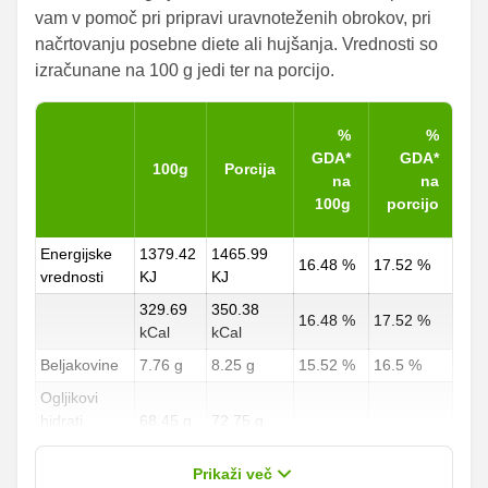
vam v pomoč pri pripravi uravnoteženih obrokov, pri
načrtovanju posebne diete ali hujšanja. Vrednosti so
izračunane na 100 g jedi ter na porcijo.
%
%
GDA*
GDA*
100g
Porcija
na
na
100g
porcijo
Energijske
1379.42
1465.99
16.48 %
17.52 %
vrednosti
KJ
KJ
329.69
350.38
16.48 %
17.52 %
kCal
kCal
Beljakovine
7.76 g
8.25 g
15.52 %
16.5 %
Ogljikovi
hidrati
68.45 g
72.75 g
25.35 %
26.94 %
od teh
23.29 g
24.75 g
Prikaži več