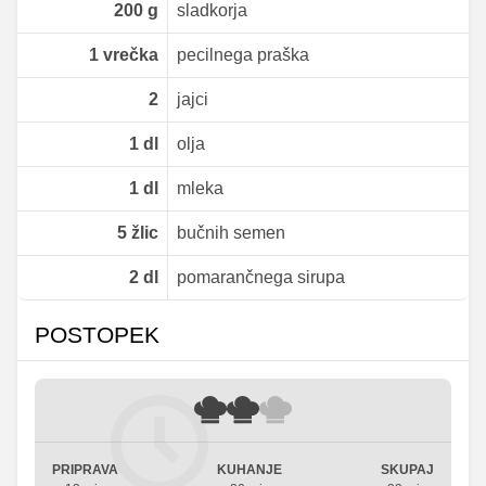
200
g
sladkorja
1
vrečka
pecilnega praška
2
jajci
1
dl
olja
1
dl
mleka
5
žlic
bučnih semen
2
dl
pomarančnega sirupa
POSTOPEK
PRIPRAVA
KUHANJE
SKUPAJ