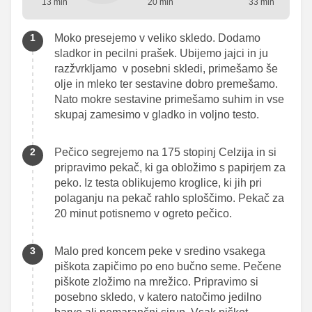
13 min
20 min
33 min
Moko presejemo v veliko skledo. Dodamo
sladkor in pecilni prašek. Ubijemo jajci in ju
razžvrkljamo v posebni skledi, primešamo še
olje in mleko ter sestavine dobro premešamo.
Nato mokre sestavine primešamo suhim in vse
skupaj zamesimo v gladko in voljno testo.
Pečico segrejemo na 175 stopinj Celzija in si
pripravimo pekač, ki ga obložimo s papirjem za
peko. Iz testa oblikujemo kroglice, ki jih pri
polaganju na pekač rahlo sploščimo. Pekač za
20 minut potisnemo v ogreto pečico.
Malo pred koncem peke v sredino vsakega
piškota zapičimo po eno bučno seme. Pečene
piškote zložimo na mrežico. Pripravimo si
posebno skledo, v katero natočimo jedilno