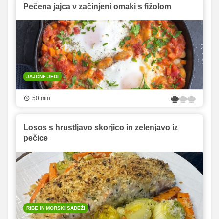
Pečena jajca v začinjeni omaki s fižolom
JAJČNE JEDI
50 min
Losos s hrustljavo skorjico in zelenjavo iz
pečice
RIBE IN MORSKI SADEŽI