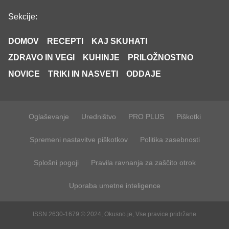
Sekcije:
DOMOV
RECEPTI
KAJ SKUHATI
ZDRAVO IN VEGI
KUHINJE
PRILOŽNOSTNO
NOVICE
TRIKI IN NASVETI
ODDAJE
Oglaševanje
Uredništvo
PRO PLUS
Piškotki
Spremeni nastavitve piškotkov
Politika zasebnosti
Splošni pogoji
Pravila ravnanja za zaščito otrok
Uporaba umetne inteligence
ISSN 2630-1679 © 2024, Okusno.je, Vse pravice pridržane