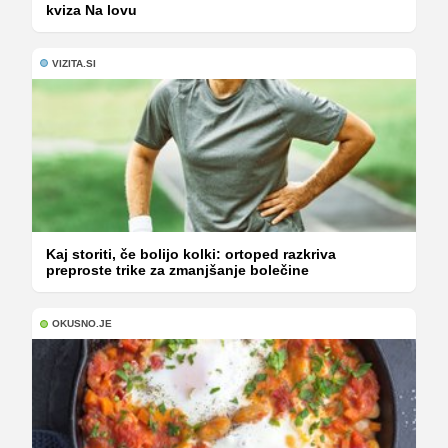
kviza Na lovu
VIZITA.SI
Kaj storiti, če bolijo kolki: ortoped razkriva
preproste trike za zmanjšanje bolečine
OKUSNO.JE