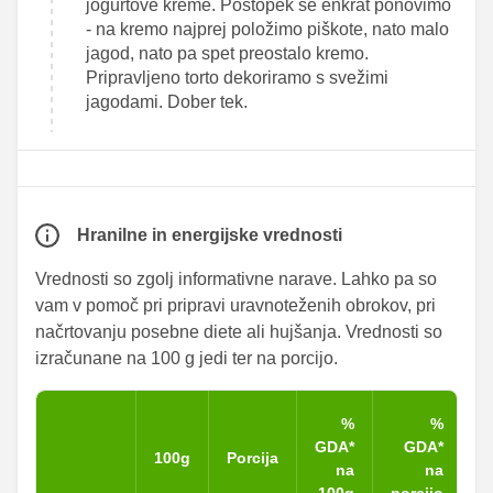
jogurtove kreme. Postopek še enkrat ponovimo
- na kremo najprej položimo piškote, nato malo
jagod, nato pa spet preostalo kremo.
Pripravljeno torto dekoriramo s svežimi
jagodami. Dober tek.
Hranilne in energijske vrednosti
Vrednosti so zgolj informativne narave. Lahko pa so
vam v pomoč pri pripravi uravnoteženih obrokov, pri
načrtovanju posebne diete ali hujšanja. Vrednosti so
izračunane na 100 g jedi ter na porcijo.
%
%
GDA*
GDA*
100g
Porcija
na
na
100g
porcijo