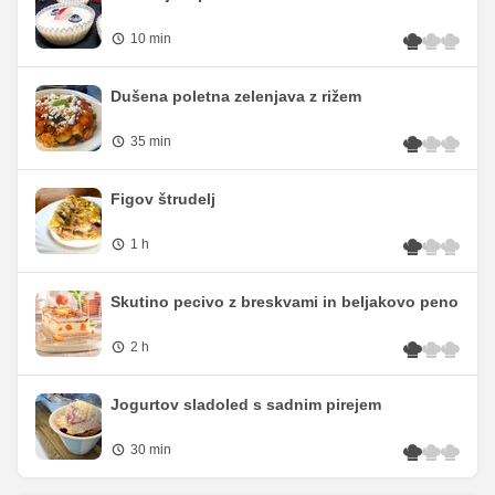
10 min
Dušena poletna zelenjava z rižem
35 min
Figov štrudelj
1 h
Skutino pecivo z breskvami in beljakovo peno
2 h
Jogurtov sladoled s sadnim pirejem
30 min