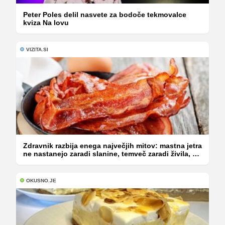
Peter Poles delil nasvete za bodoče tekmovalce
kviza Na lovu
VIZITA.SI
Zdravnik razbija enega največjih mitov: mastna jetra
ne nastanejo zaradi slanine, temveč zaradi živila, ki
ga imamo vsi radi
OKUSNO.JE