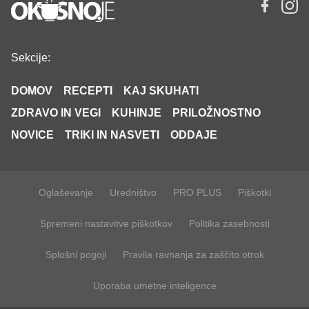
Sekcije:
DOMOV
RECEPTI
KAJ SKUHATI
ZDRAVO IN VEGI
KUHINJE
PRILOŽNOSTNO
NOVICE
TRIKI IN NASVETI
ODDAJE
Oglaševanje
Uredništvo
PRO PLUS
Piškotki
Spremeni nastavitve piškotkov
Politika zasebnosti
Splošni pogoji
Pravila ravnanja za zaščito otrok
Uporaba umetne inteligence