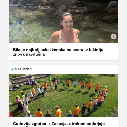
Bila je najbolj seksi ženska na svetu, v bikiniju
znova navdušila
BIBALEZE.SI
Čudovita zgodba iz Zasavja: otrokom podarjajo