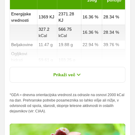
Energijske
2371.28
1369 KJ
16.36 %
28.34 %
vrednosti
KJ
327.2
566.75
16.36 %
28.34 %
kCal
kCal
Beljakovine
11.47 g
19.88 g
22.94 %
39.76 %
Ogljikovi
hidrati
59.61 g
103.25 g
22.08 %
38.24 %
od teh
12.2 g
21.13 g
Prikaži več
sladkorji
Maščobe
*GDA = dnevna orientacijska vrednost za odrasle na osnovi 2000 kCal
3.61 g
6.25 g
5.16 %
8.93 %
na dan. Prehranske potrebe posameznika so lahko višje ali nižje, v
od teh
odvisnosti od spola, starosti, stopnje telesne aktivnosti in ostalih
nasičene
0.72 g
1.25 g
3.6 %
6.25 %
dejavnikov (vir: CIAA).
maščobne
kisline
Vlaknine
3.25 g
5.63 g
13 %
22.52 %