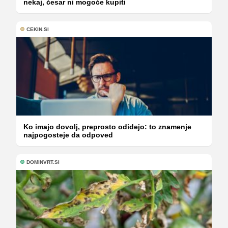
nekaj, česar ni mogoče kupiti
CEKIN.SI
Ko imajo dovolj, preprosto odidejo: to znamenje
najpogosteje da odpoved
DOMINVRT.SI