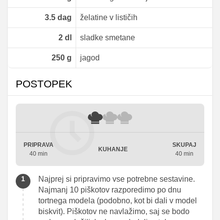
3.5
dag
želatine v lističih
2
dl
sladke smetane
250
g
jagod
POSTOPEK
PRIPRAVA
SKUPAJ
KUHANJE
40 min
40 min
Najprej si pripravimo vse potrebne sestavine.
Najmanj 10 piškotov razporedimo po dnu
tortnega modela (podobno, kot bi dali v model
biskvit). Piškotov ne navlažimo, saj se bodo