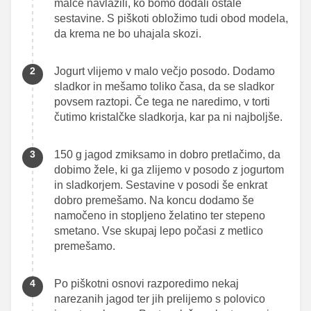
malce navlažili, ko bomo dodali ostale
sestavine. S piškoti obložimo tudi obod modela,
da krema ne bo uhajala skozi.
Jogurt vlijemo v malo večjo posodo. Dodamo
sladkor in mešamo toliko časa, da se sladkor
povsem raztopi. Če tega ne naredimo, v torti
čutimo kristalčke sladkorja, kar pa ni najboljše.
150 g jagod zmiksamo in dobro pretlačimo, da
dobimo žele, ki ga zlijemo v posodo z jogurtom
in sladkorjem. Sestavine v posodi še enkrat
dobro premešamo. Na koncu dodamo še
namočeno in stopljeno želatino ter stepeno
smetano. Vse skupaj lepo počasi z metlico
premešamo.
Po piškotni osnovi razporedimo nekaj
narezanih jagod ter jih prelijemo s polovico