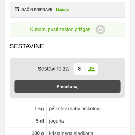
NAČIN PRIPRAVE:
hlajenje
Kuham, pusti zaslon prižgan
SESTAVINE
Sestavine za
Preračunaj
1
kg
piškotov (baby piškotov)
5
dl
jogurta
100
g
kristalnega sladkorja