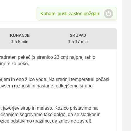
Kuham, pusti zaslon prižgan
KUHANJE
SKUPAJ
1 h 5 min
1 h 17 min
adraten pekač (s stranico 23 cm) najprej rahlo
irjem za peko.
rjem in eno žlico vode. Na srednji temperaturi počasi
ovsem razpusti in nastane redkejšemu sirupu
, javorjev sirup in melaso. Kozico pristavimo na
mešanjem segrevamo tako dolgo, da se sladkor in
ozico odstavimo (pazimo, da zmes ne zavre!).