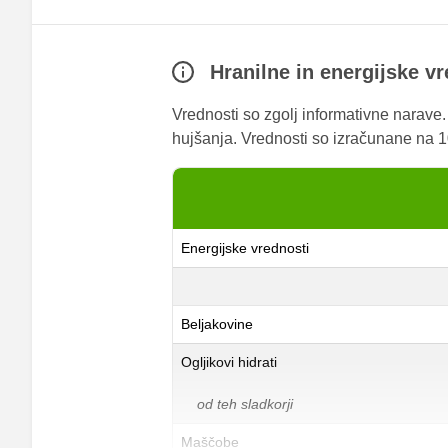
Hranilne in energijske v
Vrednosti so zgolj informativne narave
hujšanja. Vrednosti so izračunane na 10
Energijske vrednosti
Beljakovine
Ogljikovi hidrati
od teh sladkorji
Maščobe