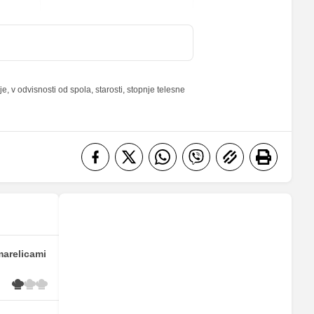
38.75 %
6.52 %
 v odvisnosti od spola, starosti, stopnje telesne
marelicami