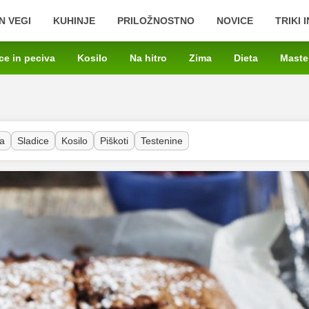
N VEGI
KUHINJE
PRILOŽNOSTNO
NOVICE
TRIKI 
ce in peciva
Kosilo
Na hitro
Zima
Dieta
Maste
a
Sladice
Kosilo
Piškoti
Testenine