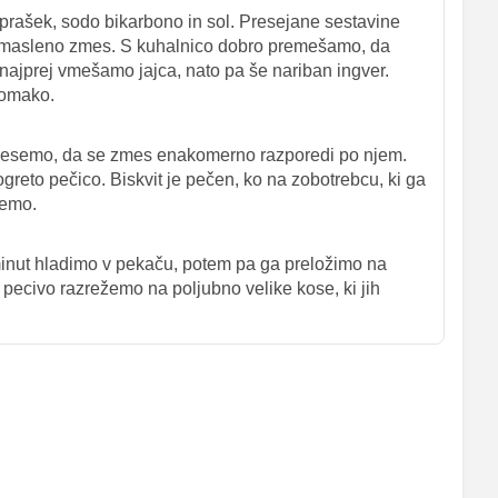
prašek, sodo bikarbono in sol. Presejane sestavine
 masleno zmes. S kuhalnico dobro premešamo, da
 najprej vmešamo jajca, nato pa še nariban ingver.
 omako.
potresemo, da se zmes enakomerno razporedi po njem.
greto pečico. Biskvit je pečen, ko na zobotrebcu, ki ga
ečemo.
inut hladimo v pekaču, potem pa ga preložimo na
pecivo razrežemo na poljubno velike kose, ki jih
.