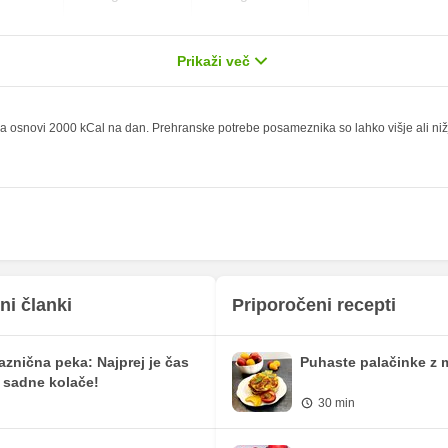
5.97 g
7.75 g
29.85 %
Prikaži več
1.25 g
1.63 g
5 %
0 g
0 g
 osnovi 2000 kCal na dan. Prehranske potrebe posameznika so lahko višje ali nižje,
0.19 mg
0.25 mg
8.76 mg
11.38 mg
118.47 mg
153.88 mg
41.38 mg
53.75 mg
77.28 mg
100.38 mg
ni članki
Priporočeni recepti
0.1 mg
0.13 mg
aznična peka: Najprej je čas
Puhaste palačinke z 
10.3 mg
13.38 mg
 sadne kolače!
30 min
364.76 iu
473.75 iu