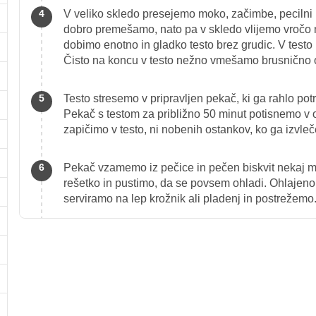
V veliko skledo presejemo moko, začimbe, pecilni 
dobro premešamo, nato pa v skledo vlijemo vročo
dobimo enotno in gladko testo brez grudic. V testo
Čisto na koncu v testo nežno vmešamo brusnično
Testo stresemo v pripravljen pekač, ki ga rahlo 
Pekač s testom za približno 50 minut potisnemo v o
zapičimo v testo, ni nobenih ostankov, ko ga izvl
Pekač vzamemo iz pečice in pečen biskvit nekaj m
rešetko in pustimo, da se povsem ohladi. Ohlajeno 
serviramo na lep krožnik ali pladenj in postrežemo