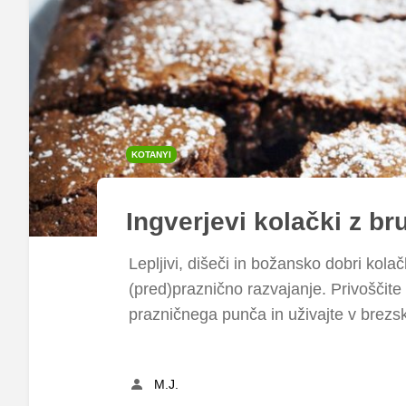
KOTANYI
Ingverjevi kolački z b
Lepljivi, dišeči in božansko dobri kola
(pred)praznično razvajanje. Privoščit
prazničnega punča in uživajte v brez
M.J.