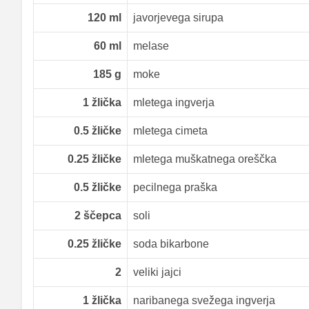
120
ml
javorjevega sirupa
60
ml
melase
185
g
moke
1
žlička
mletega ingverja
0.5
žličke
mletega cimeta
0.25
žličke
mletega muškatnega oreščka
0.5
žličke
pecilnega praška
2
ščepca
soli
0.25
žličke
soda bikarbone
2
veliki jajci
1
žlička
naribanega svežega ingverja