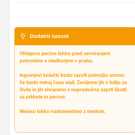
Dodatni nasvet
Ohlajeno pecivo lahko pred serviranjem
potrosimo s sladkorjem v prahu.
Ingverjevi kolački bodo razvili polnejšo aromo,
če bodo nekaj časa stali. Zavijemo jih v folijo za
živila in jih shranimo v neprodušno zaprti škatli
Praznični punč z rumom
za piškote in pecivo.
Topel praznični napitek, ki kuhinjo napolni z omamnim
dišavami.
Melaso lahko nadomestimo z medom.