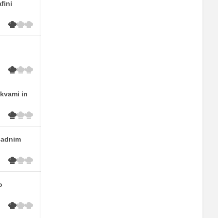
fini
skvami in
sadnim
o