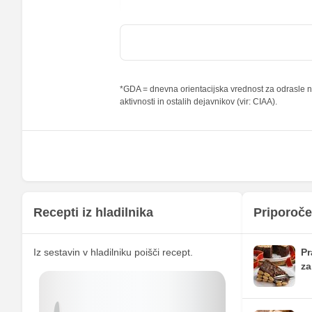
od teh nasičene maščobne kisline
Vlaknine
Folna kislina
*GDA = dnevna orientacijska vrednost za odrasle na
aktivnosti in ostalih dejavnikov (vir: CIAA).
Železo
Magnezij
Kalij
Kalcij
Fosfor
Recepti iz hladilnika
Priporoče
Cink
Iz sestavin v hladilniku poišči recept.
Pr
Selen
za
Vitamin A