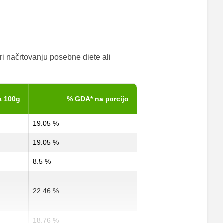
ri načrtovanju posebne diete ali
a 100g
% GDA* na porcijo
19.05 %
19.05 %
8.5 %
22.46 %
18.76 %