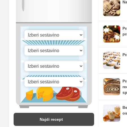
Vitamin B1
Na
Vitamin C
Vitamin D
Pr
pr
Pr
Pr
re
sp
Be
os
Najdi recept