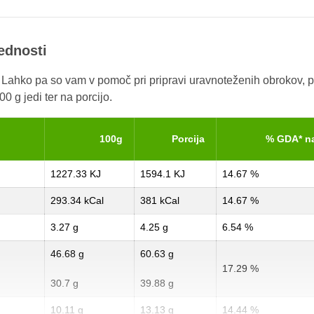
rednosti
. Lahko pa so vam v pomoč pri pripravi uravnoteženih obrokov, p
0 g jedi ter na porcijo.
100g
Porcija
% GDA* n
1227.33 KJ
1594.1 KJ
14.67 %
293.34 kCal
381 kCal
14.67 %
3.27 g
4.25 g
6.54 %
46.68 g
60.63 g
17.29 %
30.7 g
39.88 g
10.11 g
13.13 g
14.44 %