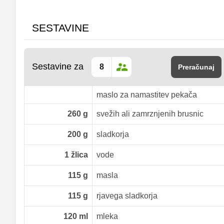
SESTAVINE
Sestavine za
Preračunaj
maslo za namastitev pekača
260
g
svežih ali zamrznjenih brusnic
200
g
sladkorja
1
žlica
vode
115
g
masla
115
g
rjavega sladkorja
120
ml
mleka