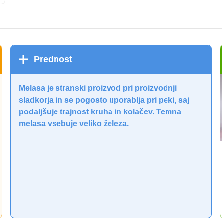
Prednost
Melasa je stranski proizvod pri proizvodnji
sladkorja in se pogosto uporablja pri peki, saj
podaljšuje trajnost kruha in kolačev. Temna
melasa vsebuje veliko železa.
Kuhano rdeče vino z medom
i
Med poskrbi za sladko noto, poprova zrna za pekoč
priokus, cimet pa vse sestavine lepo uravnoteži.