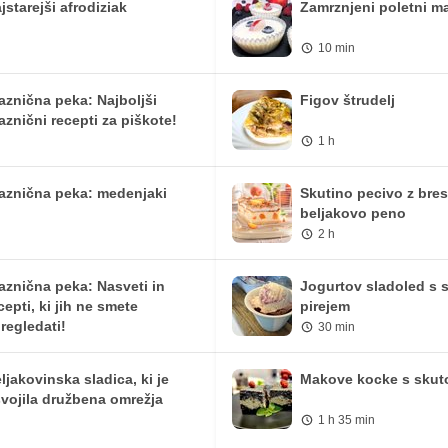
0 mg
0 mg
jstarejši afrodiziak
Zamrznjeni poletni ma
3.18 mg
4.13 mg
10 min
0.29 mg
0.38 mg
aznična peka: Najboljši
Figov štrudelj
aznični recepti za piškote!
1 h
aznična peka: medenjaki
Skutino pecivo z bre
beljakovo peno
2 h
aznična peka: Nasveti in
Jogurtov sladoled s 
cepti, ki jih ne smete
pirejem
regledati!
30 min
ljakovinska sladica, ki je
Makove kocke s skut
vojila družbena omrežja
1 h 35 min