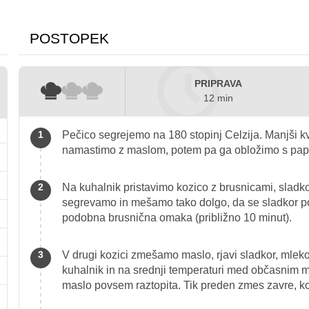
POSTOPEK
PRIPRAVA
12 min
Pečico segrejemo na 180 stopinj Celzija. Manjši kv
namastimo z maslom, potem pa ga obložimo s pap
Na kuhalnik pristavimo kozico z brusnicami, sladko
segrevamo in mešamo tako dolgo, da se sladkor p
podobna brusnična omaka (približno 10 minut).
V drugi kozici zmešamo maslo, rjavi sladkor, mleko
kuhalnik in na srednji temperaturi med občasnim 
maslo povsem raztopita. Tik preden zmes zavre, k