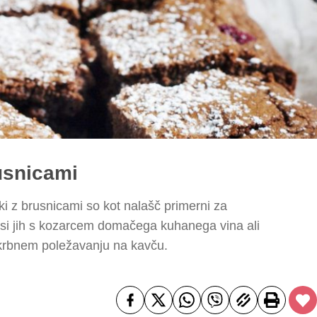
rusnicami
čki z brusnicami so kot nalašč primerni za
e si jih s kozarcem domačega kuhanega vina ali
skrbnem poležavanju na kavču.