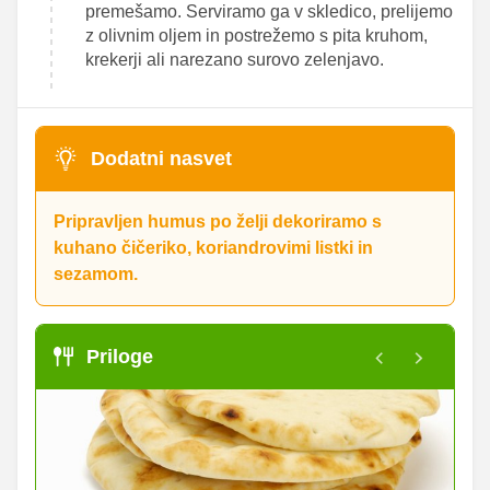
premešamo. Serviramo ga v skledico, prelijemo
z olivnim oljem in postrežemo s pita kruhom,
krekerji ali narezano surovo zelenjavo.
Dodatni nasvet
Pripravljen humus po želji dekoriramo s
kuhano čičeriko, koriandrovimi listki in
sezamom.
Priloge