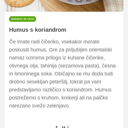
ZDRAVO IN VEGI
Humus s koriandrom
Če imate radi čičeriko, vsekakor morate
poskusiti humus. Gre za priljubljen orientalski
namaz oziroma prilogo iz kuhane čičerike,
olivnega olja, tahinija (sezamova pasta), česna
in limoninega soka. Običajno se mu doda tudi
drobno sesekljan peteršilj, tokrat pa vam
predstavljamo različico s koriandrom. Humus
postrežemo s kruhom, krekerji ali na palčke
narezano svežo zelenjavo.
M.J.