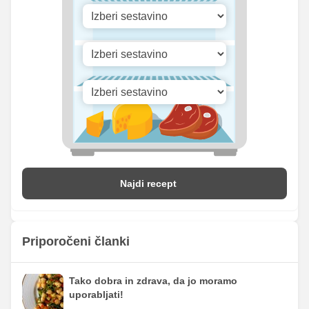
Vitamin D
0 mg
0 mg
Najdi recept
Priporočeni članki
Tako dobra in zdrava, da jo moramo
uporabljati!