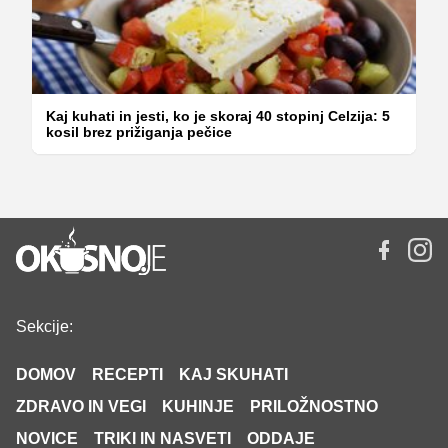
Kaj kuhati in jesti, ko je skoraj 40 stopinj Celzija: 5
kosil brez prižiganja pečice
Sekcije:
DOMOV
RECEPTI
KAJ SKUHATI
ZDRAVO IN VEGI
KUHINJE
PRILOŽNOSTNO
NOVICE
TRIKI IN NASVETI
ODDAJE