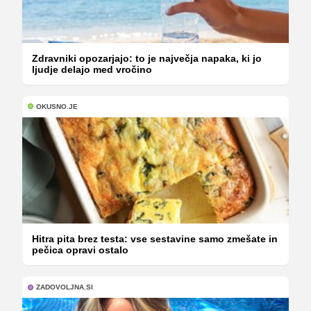
Zdravniki opozarjajo: to je največja napaka, ki jo
ljudje delajo med vročino
OKUSNO.JE
Hitra pita brez testa: vse sestavine samo zmešate in
pečica opravi ostalo
ZADOVOLJNA.SI