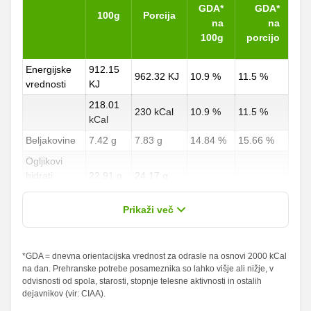
GDA*
GDA*
100g
Porcija
na
na
100g
porcijo
Energijske
912.15
962.32 KJ
10.9 %
11.5 %
vrednosti
KJ
218.01
230 kCal
10.9 %
11.5 %
kCal
Beljakovine
7.42 g
7.83 g
14.84 %
15.66 %
Ogljikovi
hidrati
22.91 g
24.17 g
8.49 %
8.95 %
od teh
3.32 g
3.5 g
Prikaži več
sladkorji
Maščobe
*GDA = dnevna orientacijska vrednost za odrasle na osnovi 2000 kCal
9.95 g
10.5 g
14.21 %
15 %
na dan. Prehranske potrebe posameznika so lahko višje ali nižje, v
od teh
odvisnosti od spola, starosti, stopnje telesne aktivnosti in ostalih
nasičene
1.11 g
1.17 g
5.55 %
5.85 %
dejavnikov (vir: CIAA).
maščobne