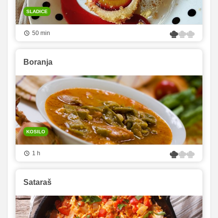
SLADICE
50 min
Boranja
KOSILO
1 h
Sataraš