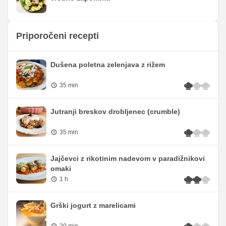
Priporočeni recepti
Dušena poletna zelenjava z rižem
35 min
Jutranji breskov drobljenec (crumble)
35 min
Jajčevci z rikotinim nadevom v paradižnikovi
omaki
1 h
Grški jogurt z marelicami
20 min