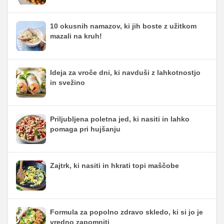
10 okusnih namazov, ki jih boste z užitkom
mazali na kruh!
Ideja za vroče dni, ki navduši z lahkotnostjo
in svežino
Priljubljena poletna jed, ki nasiti in lahko
pomaga pri hujšanju
Zajtrk, ki nasiti in hkrati topi maščobe
Formula za popolno zdravo skledo, ki si jo je
vredno zapomniti