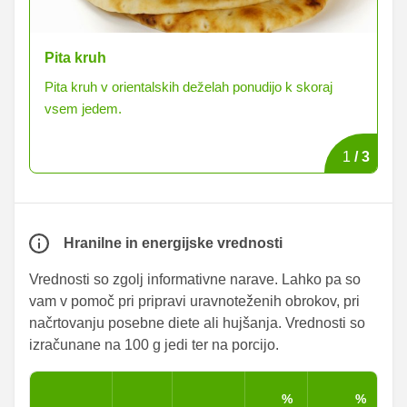
Pita kruh
Po
Pita kruh v orientalskih deželah ponudijo k skoraj
Do
vsem jedem.
1
/
3
Hranilne in energijske vrednosti
Vrednosti so zgolj informativne narave. Lahko pa so
vam v pomoč pri pripravi uravnoteženih obrokov, pri
načrtovanju posebne diete ali hujšanja. Vrednosti so
izračunane na 100 g jedi ter na porcijo.
%
%