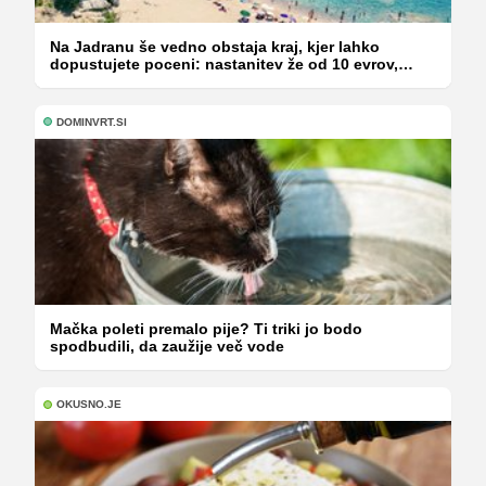
Na Jadranu še vedno obstaja kraj, kjer lahko
dopustujete poceni: nastanitev že od 10 evrov,
kosilo za pet evrov
DOMINVRT.SI
Mačka poleti premalo pije? Ti triki jo bodo
spodbudili, da zaužije več vode
OKUSNO.JE