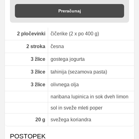
Preračunaj
2
pločevinki
čičerike (2 x po 400 g)
2
stroka
česna
3
žlice
gostega jogurta
3
žlice
tahinija (sezamova pasta)
3
žlice
olivnega olja
naribana lupinica in sok dveh limon
sol in sveže mleti poper
20
g
svežega koriandra
POSTOPEK