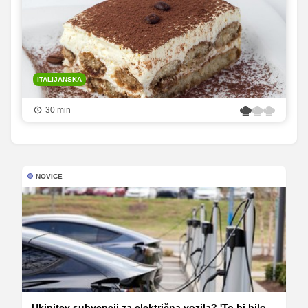
ITALIJANSKA
30 min
NOVICE
Ukinitev subvencij za električna vozila? 'To bi bilo