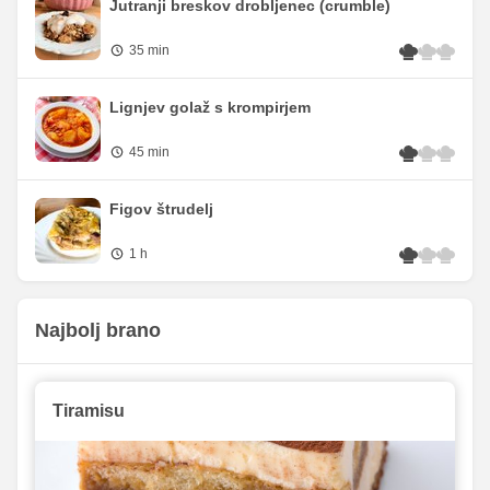
Jutranji breskov drobljenec (crumble)
35 min
Lignjev golaž s krompirjem
45 min
Figov štrudelj
1 h
Najbolj brano
Tiramisu