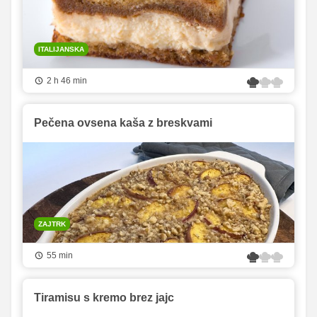
ITALIJANSKA
2 h 46 min
Pečena ovsena kaša z breskvami
ZAJTRK
55 min
Tiramisu s kremo brez jajc