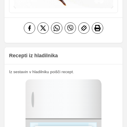
20 min
610.77
Vitamin A
2467.5 iu
iu
Vitamin B1
0 mg
0 mg
10.64
Vitamin C
43 mg
mg
Vitamin D
0 mg
0 mg
Recepti iz hladilnika
Iz sestavin v hladilniku poišči recept.