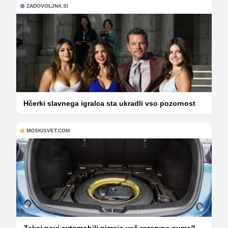
ZADOVOLJNA.SI
Hčerki slavnega igralca sta ukradli vso pozornost
MOSKISVET.COM
Zakaj novi avtomobili nimajo več rezervne gume?