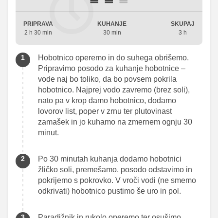
PRIPRAVA
KUHANJE
SKUPAJ
2 h 30 min
30 min
3 h
Hobotnico operemo in do suhega obrišemo.
Pripravimo posodo za kuhanje hobotnice –
vode naj bo toliko, da bo povsem pokrila
hobotnico. Najprej vodo zavremo (brez soli),
nato pa v krop damo hobotnico, dodamo
lovorov list, poper v zrnu ter plutovinast
zamašek in jo kuhamo na zmernem ognju 30
minut.
Po 30 minutah kuhanja dodamo hobotnici
žličko soli, premešamo, posodo odstavimo in
pokrijemo s pokrovko. V vroči vodi (ne smemo
odkrivati) hobotnico pustimo še uro in pol.
Paradižnik in rukolo operemo ter osušimo.