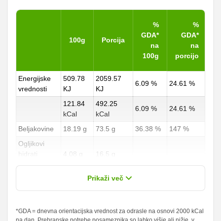
%
%
GDA*
GDA*
100g
Porcija
na
na
100g
porcijo
Energijske
509.78
2059.57
6.09 %
24.61 %
vrednosti
KJ
KJ
121.84
492.25
6.09 %
24.61 %
kCal
kCal
Beljakovine
18.19 g
73.5 g
36.38 %
147 %
Ogljikovi
hidrati
4.08 g
16.5 g
1.51 %
6.11 %
od teh
0.68 g
2.75 g
Prikaži več
sladkorji
Maščobe
*GDA = dnevna orientacijska vrednost za odrasle na osnovi 2000 kCal
2.48 g
10 g
3.54 %
14.29 %
na dan. Prehranske potrebe posameznika so lahko višje ali nižje, v
od teh