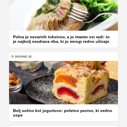
Polna je nevarnih toksinov, a jo imamo vsi radi: to
je najbolj nezdrava riba, ki jo mnogi redno uživajo
OKUSNO.JE
Bolj sočno kot jogurtovo: poletno pecivo, ki vedno
uspe