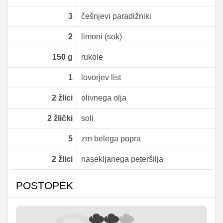
3
češnjevi paradižniki
2
limoni (sok)
150
g
rukole
1
lovorjev list
2
žlici
olivnega olja
2
žlički
soli
5
zrn belega popra
2
žlici
nasekljanega peteršilja
POSTOPEK