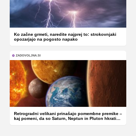
Ko začne grmeti, naredite najprej to: strokovnjaki
opozarjajo na pogosto napako
ZADOVOLJNA.SI
Retrogradni velikani prinašajo pomembne premike –
kaj pomeni, da so Saturn, Neptun in Pluton hkrati
retrogradni?