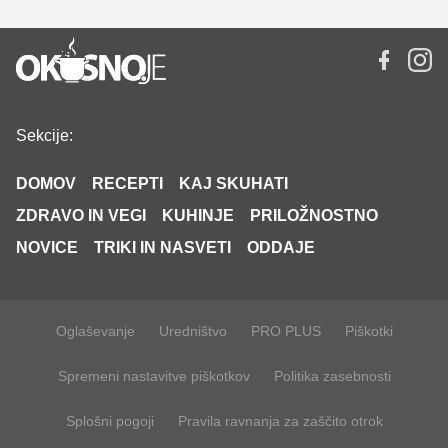
Sekcije:
DOMOV
RECEPTI
KAJ SKUHATI
ZDRAVO IN VEGI
KUHINJE
PRILOŽNOSTNO
NOVICE
TRIKI IN NASVETI
ODDAJE
Oglaševanje
Uredništvo
PRO PLUS
Piškotki
Spremeni nastavitve piškotkov
Politika zasebnosti
Splošni pogoji
Pravila ravnanja za zaščito otrok