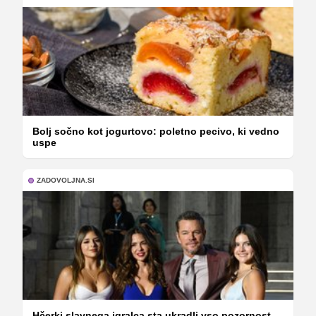
Bolj sočno kot jogurtovo: poletno pecivo, ki vedno
uspe
ZADOVOLJNA.SI
Hčerki slavnega igralca sta ukradli vso pozornost