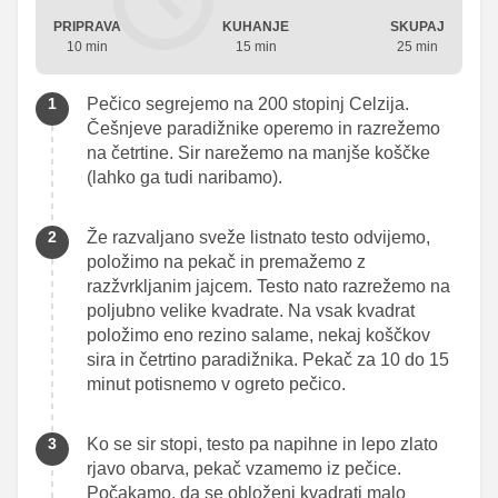
PRIPRAVA
KUHANJE
SKUPAJ
10 min
15 min
25 min
Pečico segrejemo na 200 stopinj Celzija.
Češnjeve paradižnike operemo in razrežemo
na četrtine. Sir narežemo na manjše koščke
(lahko ga tudi naribamo).
Že razvaljano sveže listnato testo odvijemo,
položimo na pekač in premažemo z
razžvrkljanim jajcem. Testo nato razrežemo na
poljubno velike kvadrate. Na vsak kvadrat
položimo eno rezino salame, nekaj koščkov
sira in četrtino paradižnika. Pekač za 10 do 15
minut potisnemo v ogreto pečico.
Ko se sir stopi, testo pa napihne in lepo zlato
rjavo obarva, pekač vzamemo iz pečice.
Počakamo, da se obloženi kvadrati malo