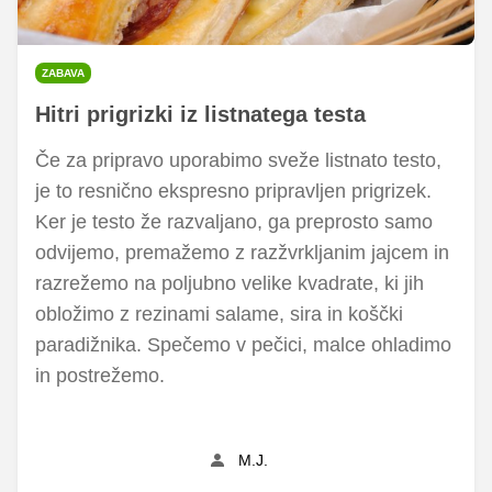
ZABAVA
Hitri prigrizki iz listnatega testa
Če za pripravo uporabimo sveže listnato testo,
je to resnično ekspresno pripravljen prigrizek.
Ker je testo že razvaljano, ga preprosto samo
odvijemo, premažemo z razžvrkljanim jajcem in
razrežemo na poljubno velike kvadrate, ki jih
obložimo z rezinami salame, sira in koščki
paradižnika. Spečemo v pečici, malce ohladimo
in postrežemo.
M.J.