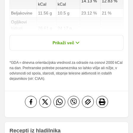
14.13 %
12.83 %
kCal
kCal
Beljakovine
11.56 g
10.5 g
23.12 %
21 %
Ogljikovi
hidrati
26.61 g
24.17 g
9.86 %
8.95 %
od teh
0.37 g
0.33 g
Prikaži več
sladkorji
Maščobe
*GDA = dnevna orientacijska vrednost za odrasle na osnovi 2000 kCal
13.03 g
11.83 g
18.61 %
16.9 %
na dan. Prehranske potrebe posameznika so lahko višje ali nižje, v
od teh
odvisnosti od spola, starosti, stopnje telesne aktivnosti in ostalih
nasičene
5.5 g
5 g
27.5 %
25 %
dejavnikov (vir: CIAA).
maščobne
kisline
Vlaknine
0.37 g
0.33 g
1.48 %
1.32 %
Folna kislina
35.23 g
32 g
Železo
1.83 mg
1.67 mg
16.88
Magnezij
15.33 mg
mg
Recepti iz hladilnika