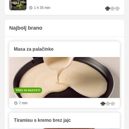
1 h 35 min
Najbolj brano
Masa za palačinke
TRIKI IN NASVETI
7 min
Tiramisu s kremo brez jajc