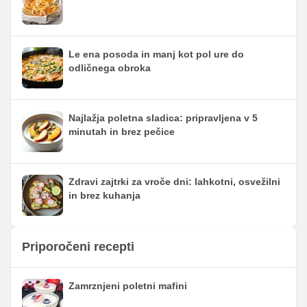
Le ena posoda in manj kot pol ure do
odličnega obroka
Najlažja poletna sladica: pripravljena v 5
minutah in brez pečice
Zdravi zajtrki za vroče dni: lahkotni, osvežilni
in brez kuhanja
Priporočeni recepti
Zamrznjeni poletni mafini