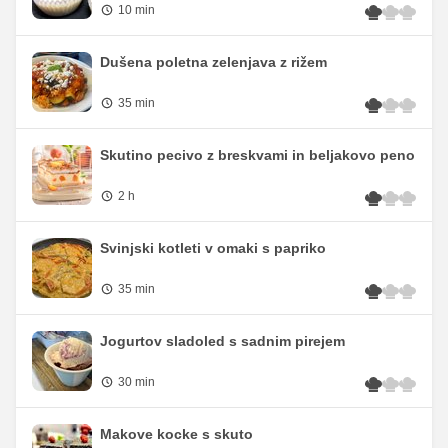
10 min
Dušena poletna zelenjava z rižem
35 min
Skutino pecivo z breskvami in beljakovo peno
2 h
Svinjski kotleti v omaki s papriko
35 min
Jogurtov sladoled s sadnim pirejem
30 min
Makove kocke s skuto