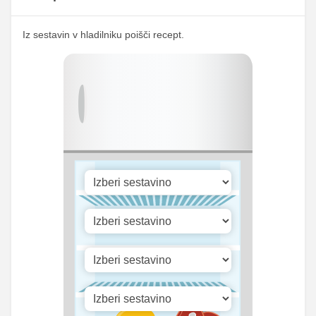
123.85
Kalij
112.5 mg
mg
Iz sestavin v hladilniku poišči recept.
147.89
Kalcij
134.33 mg
mg
198.9
Fosfor
180.67 mg
mg
Cink
0.73 mg
0.67 mg
20.55
Selen
18.67 mg
mg
220.73
Vitamin A
200.5 iu
iu
Vitamin B1
0 mg
0 mg
Vitamin C
0 mg
0 mg
Vitamin D
0.37 mg
0.33 mg