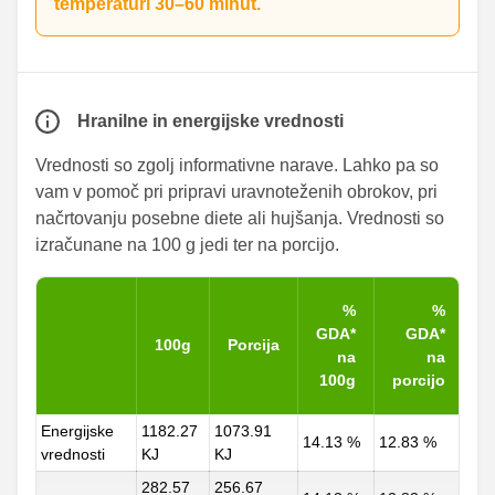
temperaturi 30–60 minut.
Hranilne in energijske vrednosti
Vrednosti so zgolj informativne narave. Lahko pa so
vam v pomoč pri pripravi uravnoteženih obrokov, pri
načrtovanju posebne diete ali hujšanja. Vrednosti so
izračunane na 100 g jedi ter na porcijo.
%
%
GDA*
GDA*
100g
Porcija
na
na
100g
porcijo
Energijske
1182.27
1073.91
14.13 %
12.83 %
vrednosti
KJ
KJ
282.57
256.67