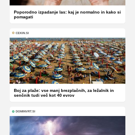
Poporodno izpadanje las: kaj je normalno in kako si
pomagati
CEKIN.SI
Boj za plaže: vse manj brezplačnih, za ležalnik in
senčnik tudi več kot 40 evrov
DOMINVRT.SI