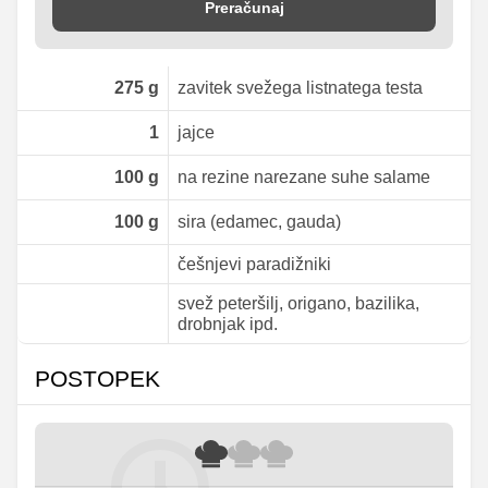
Preračunaj
275
g
zavitek svežega listnatega testa
1
jajce
100
g
na rezine narezane suhe salame
100
g
sira (edamec, gauda)
češnjevi paradižniki
svež peteršilj, origano, bazilika,
drobnjak ipd.
POSTOPEK