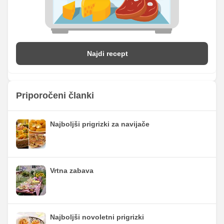
Najdi recept
Priporočeni članki
Najboljši prigrizki za navijače
Vrtna zabava
Najboljši novoletni prigrizki