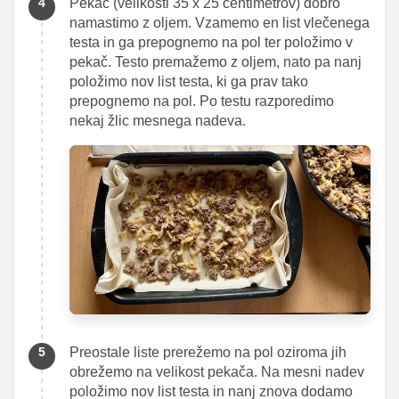
Pekač (velikosti 35 x 25 centimetrov) dobro
namastimo z oljem. Vzamemo en list vlečenega
testa in ga prepognemo na pol ter položimo v
pekač. Testo premažemo z oljem, nato pa nanj
položimo nov list testa, ki ga prav tako
prepognemo na pol. Po testu razporedimo
nekaj žlic mesnega nadeva.
Preostale liste prerežemo na pol oziroma jih
obrežemo na velikost pekača. Na mesni nadev
položimo nov list testa in nanj znova dodamo