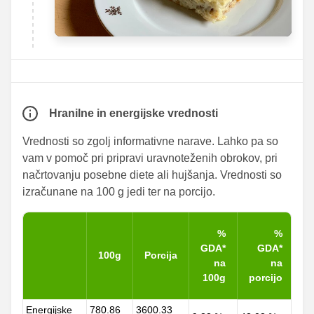
Hranilne in energijske vrednosti
Vrednosti so zgolj informativne narave. Lahko pa so
vam v pomoč pri pripravi uravnoteženih obrokov, pri
načrtovanju posebne diete ali hujšanja. Vrednosti so
izračunane na 100 g jedi ter na porcijo.
%
%
GDA*
GDA*
100g
Porcija
na
na
100g
porcijo
Energijske
780.86
3600.33