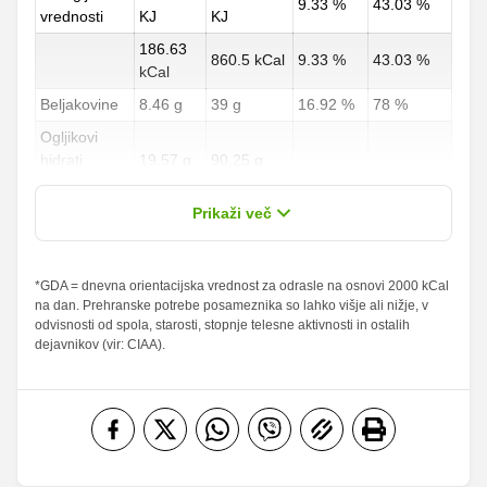
9.33 %
43.03 %
vrednosti
KJ
KJ
186.63
860.5 kCal
9.33 %
43.03 %
kCal
Beljakovine
8.46 g
39 g
16.92 %
78 %
Ogljikovi
hidrati
19.57 g
90.25 g
7.25 %
33.43 %
od teh
0.81 g
3.75 g
Prikaži več
sladkorji
Maščobe
*GDA = dnevna orientacijska vrednost za odrasle na osnovi 2000 kCal
7.16 g
33 g
10.23 %
47.14 %
na dan. Prehranske potrebe posameznika so lahko višje ali nižje, v
od teh
odvisnosti od spola, starosti, stopnje telesne aktivnosti in ostalih
nasičene
2.33 g
10.75 g
11.65 %
53.75 %
dejavnikov (vir: CIAA).
maščobne
kisline
Vlaknine
0.76 g
3.5 g
3.04 %
14 %
Folna kislina
18.71 g
86.25 g
Železo
1.14 mg
5.25 mg