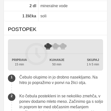
2
dl
mineralne vode
1
žlička
soli
POSTOPEK
PRIPRAVA
KUHANJE
SKUPAJ
15 min
50 min
1 h 5 min
Čebulo olupimo in jo drobno nasekljamo. Na
hitro jo popražimo v ponvi na žlici olja.
Ko čebula postekleni in se nekoliko zmehča, v
ponev dodamo mleto meso. Začinimo ga s soljo
in poprom ter med občasnim mešanjem