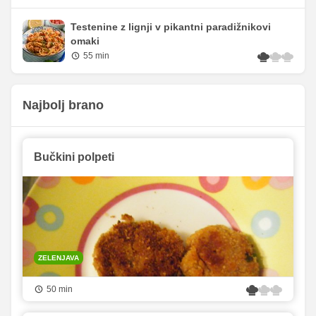
Testenine z lignji v pikantni paradižnikovi
omaki
55 min
Najbolj brano
Bučkini polpeti
ZELENJAVA
50 min