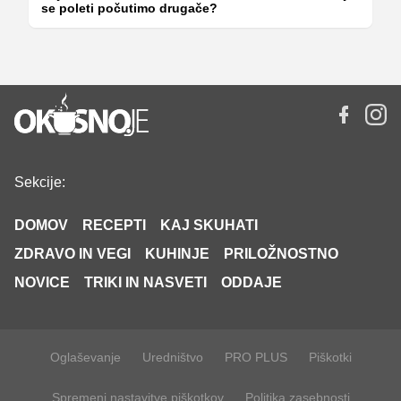
se poleti počutimo drugače?
Sekcije:
DOMOV
RECEPTI
KAJ SKUHATI
ZDRAVO IN VEGI
KUHINJE
PRILOŽNOSTNO
NOVICE
TRIKI IN NASVETI
ODDAJE
Oglaševanje
Uredništvo
PRO PLUS
Piškotki
Spremeni nastavitve piškotkov
Politika zasebnosti