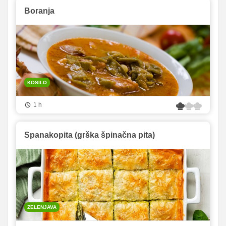
Boranja
KOSILO
1 h
Spanakopita (grška špinačna pita)
ZELENJAVA