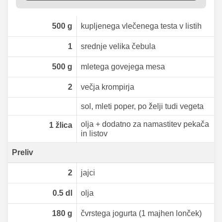
500
g
kupljenega vlečenega testa v listih
1
srednje velika čebula
500
g
mletega govejega mesa
2
večja krompirja
sol, mleti poper, po želji tudi vegeta
olja + dodatno za namastitev pekača
1
žlica
in listov
Preliv
2
jajci
0.5
dl
olja
180
g
čvrstega jogurta (1 majhen lonček)