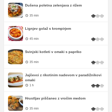
Dušena poletna zelenjava z rižem
35 min
Lignjev golaž s krompirjem
45 min
Svinjski kotleti v omaki s papriko
35 min
Jajčevci z rikotinim nadevom v paradižnikovi
omaki
1 h
Hrustljav piščanec z vročim medom
35 min