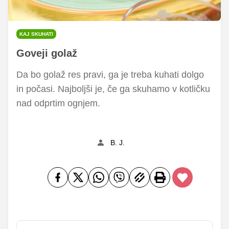
KAJ SKUHATI
Goveji golaž
Da bo golaž res pravi, ga je treba kuhati dolgo
in počasi. Najboljši je, če ga skuhamo v kotličku
nad odprtim ognjem.
B. J.