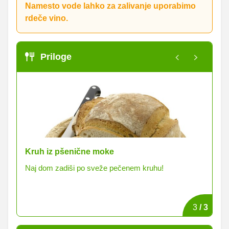
Namesto vode lahko za zalivanje uporabimo
rdeče vino.
Priloge
Kruh iz pšenične moke
Kr
m
Naj dom zadiši po sveže pečenem kruhu!
Kr
raz
1
/
3