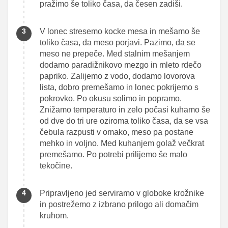
pražimo še toliko časa, da česen zadiši.
V lonec stresemo kocke mesa in mešamo še
toliko časa, da meso porjavi. Pazimo, da se
meso ne prepeče. Med stalnim mešanjem
dodamo paradižnikovo mezgo in mleto rdečo
papriko. Zalijemo z vodo, dodamo lovorova
lista, dobro premešamo in lonec pokrijemo s
pokrovko. Po okusu solimo in popramo.
Znižamo temperaturo in zelo počasi kuhamo še
od dve do tri ure oziroma toliko časa, da se vsa
čebula razpusti v omako, meso pa postane
mehko in voljno. Med kuhanjem golaž večkrat
premešamo. Po potrebi prilijemo še malo
tekočine.
Pripravljeno jed serviramo v globoke krožnike
in postrežemo z izbrano prilogo ali domačim
kruhom.