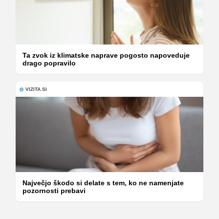
Ta zvok iz klimatske naprave pogosto napoveduje
drago popravilo
VIZITA.SI
Največjo škodo si delate s tem, ko ne namenjate
pozornosti prebavi