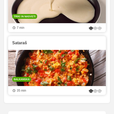
TRIKI IN NASVETI
7 min
Sataraš
BALKANSKA
35 min