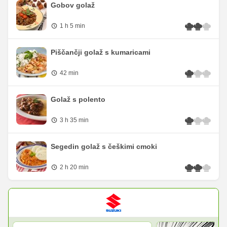
Gobov golaž
1 h 5 min
Piščančji golaž s kumaricami
42 min
Golaž s polento
3 h 35 min
Segedin golaž s češkimi cmoki
2 h 20 min