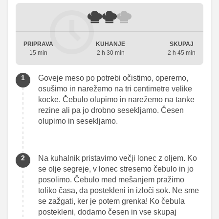
PRIPRAVA
KUHANJE
SKUPAJ
15 min
2 h 30 min
2 h 45 min
Goveje meso po potrebi očistimo, operemo,
osušimo in narežemo na tri centimetre velike
kocke. Čebulo olupimo in narežemo na tanke
rezine ali pa jo drobno sesekljamo. Česen
olupimo in sesekljamo.
Na kuhalnik pristavimo večji lonec z oljem. Ko
se olje segreje, v lonec stresemo čebulo in jo
posolimo. Čebulo med mešanjem pražimo
toliko časa, da postekleni in izloči sok. Ne sme
se zažgati, ker je potem grenka! Ko čebula
postekleni, dodamo česen in vse skupaj