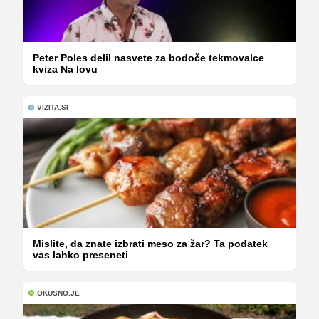
Peter Poles delil nasvete za bodoče tekmovalce
kviza Na lovu
VIZITA.SI
Mislite, da znate izbrati meso za žar? Ta podatek
vas lahko preseneti
OKUSNO.JE