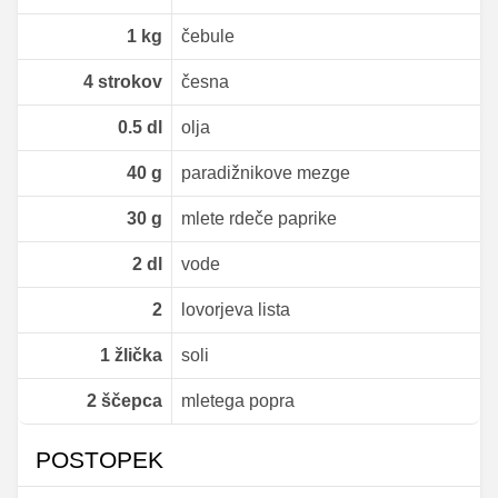
1
kg
čebule
4
strokov
česna
0.5
dl
olja
40
g
paradižnikove mezge
30
g
mlete rdeče paprike
2
dl
vode
2
lovorjeva lista
1
žlička
soli
2
ščepca
mletega popra
POSTOPEK