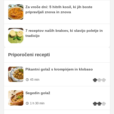
Za vroče dni: 5 hitrih kosil, ki jih boste
pripravljali znova in znova
7 receptov naših bralcev, ki slavijo poletje in
tradicijo
Priporočeni recepti
Pikantni golaž s krompirjem in klobaso
45 min
Segedin golaž
1 h 30 min