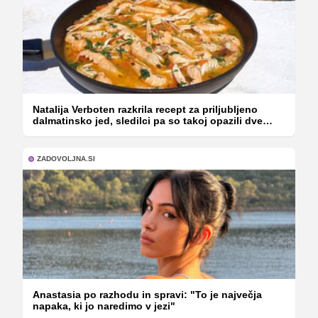
Natalija Verboten razkrila recept za priljubljeno
dalmatinsko jed, sledilci pa so takoj opazili dve
stvari
ZADOVOLJNA.SI
Anastasia po razhodu in spravi: "To je največja
napaka, ki jo naredimo v jezi"