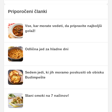
Priporočeni članki
Vse, kar morate vedeti, da pripravite najboljši
golaž!
Odlična jed za hladne dni
Sedem jedi, ki jih moramo poskusiti ob obisku
Budimpešte
Slani cmoki na 7 načinov!