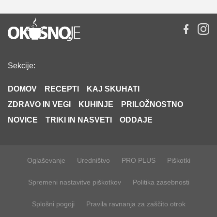
Sekcije:
DOMOV
RECEPTI
KAJ SKUHATI
ZDRAVO IN VEGI
KUHINJE
PRILOŽNOSTNO
NOVICE
TRIKI IN NASVETI
ODDAJE
Oglaševanje
Uredništvo
PRO PLUS
Piškotki
Spremeni nastavitve piškotkov
Politika zasebnosti
Splošni pogoji
Pravila ravnanja za zaščito otrok