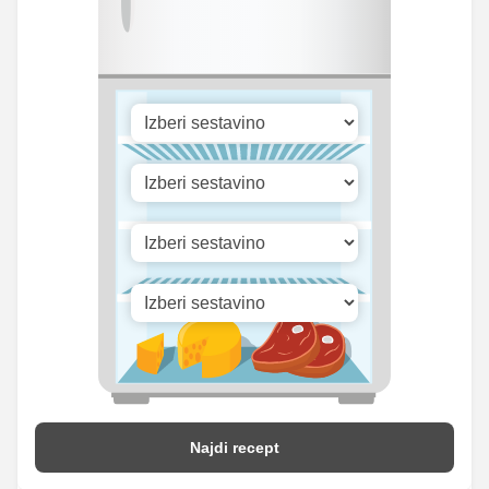
Cink
2.88 mg
15.25 mg
Selen
8.3 mg
44 mg
726.47
Vitamin A
3850.75 iu
iu
Vitamin B1
0 mg
0 mg
Vitamin C
4.15 mg
22 mg
Vitamin D
0 mg
0 mg
Najdi recept