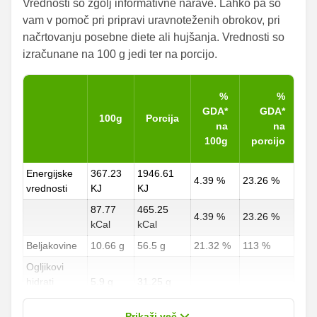
Vrednosti so zgolj informativne narave. Lahko pa so
vam v pomoč pri pripravi uravnoteženih obrokov, pri
načrtovanju posebne diete ali hujšanja. Vrednosti so
izračunane na 100 g jedi ter na porcijo.
%
%
GDA*
GDA*
100g
Porcija
na
na
100g
porcijo
Energijske
367.23
1946.61
4.39 %
23.26 %
vrednosti
KJ
KJ
87.77
465.25
4.39 %
23.26 %
kCal
kCal
Beljakovine
10.66 g
56.5 g
21.32 %
113 %
Ogljikovi
hidrati
5.9 g
31.25 g
2.19 %
11.57 %
od teh
2.12 g
11.25 g
Prikaži več