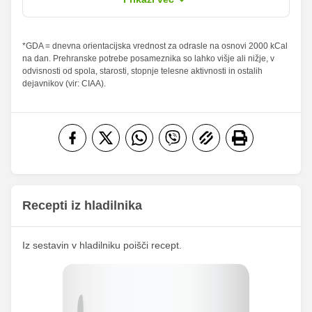
sladkorji
Maščobe
*GDA = dnevna orientacijska vrednost za odrasle na osnovi 2000 kCal
1.56 g
8.25 g
2.23 %
11.79 %
na dan. Prehranske potrebe posameznika so lahko višje ali nižje, v
od teh
odvisnosti od spola, starosti, stopnje telesne aktivnosti in ostalih
nasičene
0.47 g
2.5 g
2.35 %
12.5 %
dejavnikov (vir: CIAA).
maščobne
kisline
Vlaknine
1.04 g
5.5 g
4.16 %
22 %
Folna kislina
0 g
0 g
Železo
1.32 mg
7 mg
15.19
Magnezij
80.5 mg
mg
Recepti iz hladilnika
301.38
Kalij
1597.5 mg
mg
Iz sestavin v hladilniku poišči recept.
29.95
Kalcij
158.75 mg
mg
118.05
Fosfor
625.75 mg
mg