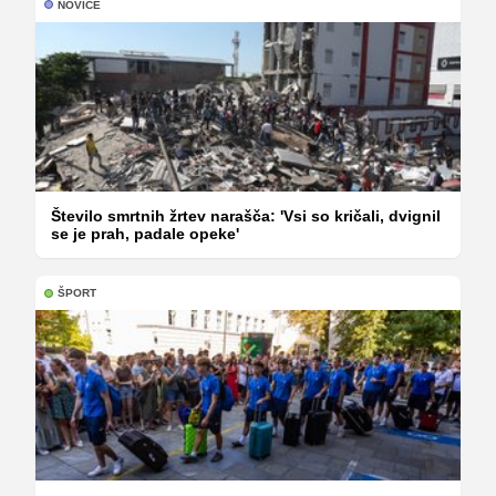
NOVICE
Število smrtnih žrtev narašča: 'Vsi so kričali, dvignil
se je prah, padale opeke'
ŠPORT