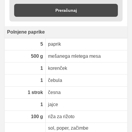
Preračunaj
Polnjene paprike
5
paprik
500
g
mešanega mletega mesa
1
korenček
1
čebula
1
strok
česna
1
jajce
100
g
riža za rižoto
sol, poper, začimbe