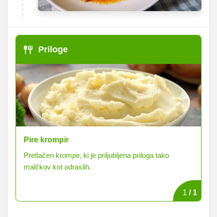
Priloge
Pire krompir
Pretlačen krompir, ki je priljubljena priloga tako
malčkov kot odraslih.
1
/
1