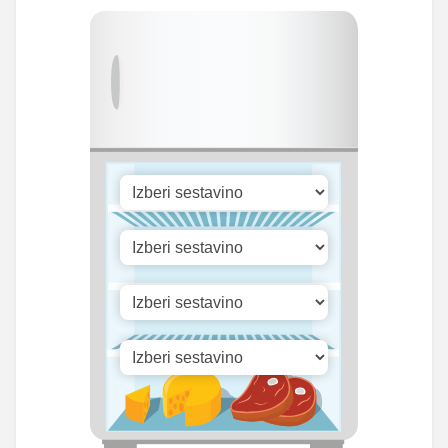
20.63
Kalcij
78.75 mg
mg
87.69
Fosfor
334.75 mg
mg
Cink
1.38 mg
5.25 mg
Selen
7.27 mg
27.75 mg
808.64
Vitamin A
3087 iu
iu
Vitamin B1
0 mg
0 mg
70.27
Vitamin C
268.25 mg
mg
Vitamin D
0.07 mg
0.25 mg