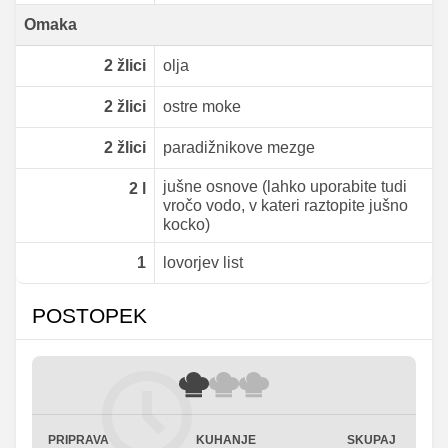
Omaka
2
žlici
olja
2
žlici
ostre moke
2
žlici
paradižnikove mezge
jušne osnove (lahko uporabite tudi
2
l
vročo vodo, v kateri raztopite jušno
kocko)
1
lovorjev list
POSTOPEK
PRIPRAVA
KUHANJE
SKUPAJ