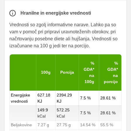
Hranilne in energijske vrednosti
Vrednosti so zgolj informativne narave. Lahko pa so
vam v pomoč pri pripravi uravnoteženih obrokov, pri
načrtovanju posebne diete ali hujšanja. Vrednosti so
izračunane na 100 g jedi ter na porcijo.
%
%
GDA*
GDA*
100g
Porcija
na
na
100g
porcijo
Energijske
627.18
2394.29
7.5 %
28.61 %
vrednosti
KJ
KJ
149.9
572.25
7.5 %
28.61 %
kCal
kCal
Beljakovine
7.27 g
27.75 g
14.54 %
55.5 %