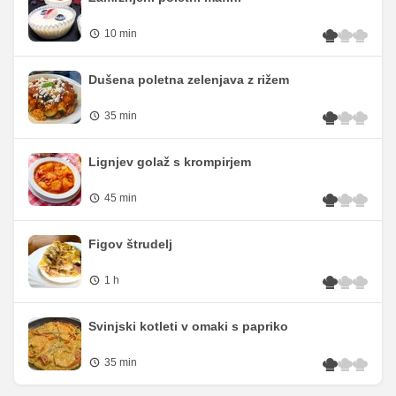
10 min
Dušena poletna zelenjava z rižem
35 min
Lignjev golaž s krompirjem
45 min
Figov štrudelj
1 h
Svinjski kotleti v omaki s papriko
35 min