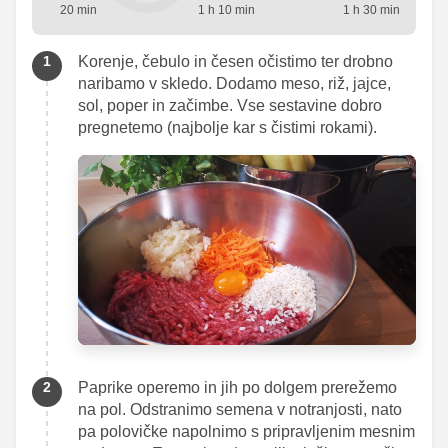
20 min
1 h 10 min
1 h 30 min
Korenje, čebulo in česen očistimo ter drobno
naribamo v skledo. Dodamo meso, riž, jajce,
sol, poper in začimbe. Vse sestavine dobro
pregnetemo (najbolje kar s čistimi rokami).
Paprike operemo in jih po dolgem prerežemo
na pol. Odstranimo semena v notranjosti, nato
pa polovičke napolnimo s pripravljenim mesnim