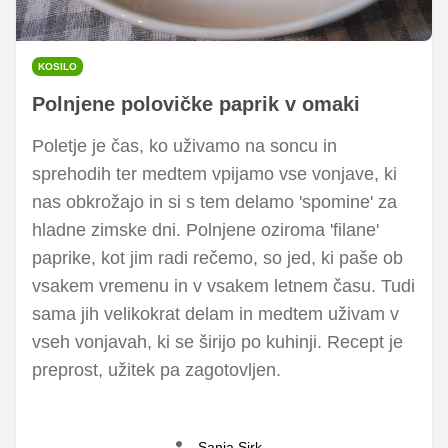
KOSILO
Polnjene polovičke paprik v omaki
Poletje je čas, ko uživamo na soncu in
sprehodih ter medtem vpijamo vse vonjave, ki
nas obkrožajo in si s tem delamo 'spomine' za
hladne zimske dni. Polnjene oziroma 'filane'
paprike, kot jim radi rečemo, so jed, ki paše ob
vsakem vremenu in v vsakem letnem času. Tudi
sama jih velikokrat delam in medtem uživam v
vseh vonjavah, ki se širijo po kuhinji. Recept je
preprost, užitek pa zagotovljen.
Sanja Sirk