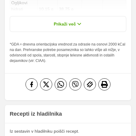
Ogljikovi
hidrati
10.15 g
38.75 g
3.76 %
14.35 %
od teh
0.79 g
3 g
Prikaži več
sladkorji
Maščobe
*GDA = dnevna orientacijska vrednost za odrasle na osnovi 2000 kCal
8.25 g
31.5 g
11.79 %
45 %
na dan. Prehranske potrebe posameznika so lahko višje ali nižje, v
od teh
odvisnosti od spola, starosti, stopnje telesne aktivnosti in ostalih
nasičene
2.49 g
9.5 g
12.45 %
47.5 %
dejavnikov (vir: CIAA).
maščobne
kisline
Vlaknine
0.2 g
0.75 g
0.8 %
3 %
Folna kislina
0 g
0 g
Železo
0.39 mg
1.5 mg
16.44
Magnezij
62.75 mg
mg
Recepti iz hladilnika
239.62
Kalij
914.75 mg
mg
Iz sestavin v hladilniku poišči recept.