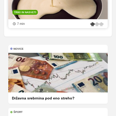
TRIKI IN NASVETI
7 min
NOVICE
Državna srebrnina pod eno streho?
ŠPORT