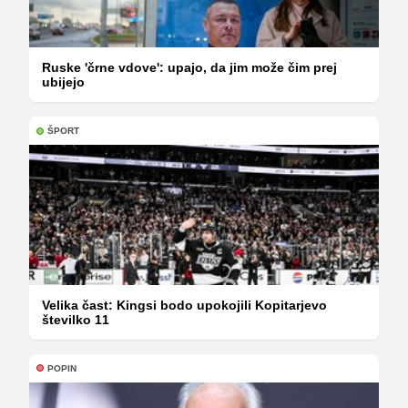
Ruske 'črne vdove': upajo, da jim može čim prej
ubijejo
ŠPORT
Velika čast: Kingsi bodo upokojili Kopitarjevo
številko 11
POPIN