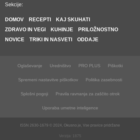
Sekcije:
DOMOV
RECEPTI
KAJ SKUHATI
ZDRAVO IN VEGI
KUHINJE
PRILOŽNOSTNO
NOVICE
TRIKI IN NASVETI
ODDAJE
Oglaševanje
Uredništvo
PRO PLUS
Piškotki
Spremeni nastavitve piškotkov
Politika zasebnosti
Splošni pogoji
Pravila ravnanja za zaščito otrok
Uporaba umetne inteligence
ISSN 2630-1679 © 2024, Okusno.je, Vse pravice pridržane
Verzija: 1875