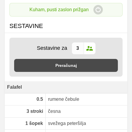
Kuham, pusti zaslon prižgan
SESTAVINE
Sestavine za
Preračunaj
Falafel
0.5
rumene čebule
3
stroki
česna
1
šopek
svežega peteršilja