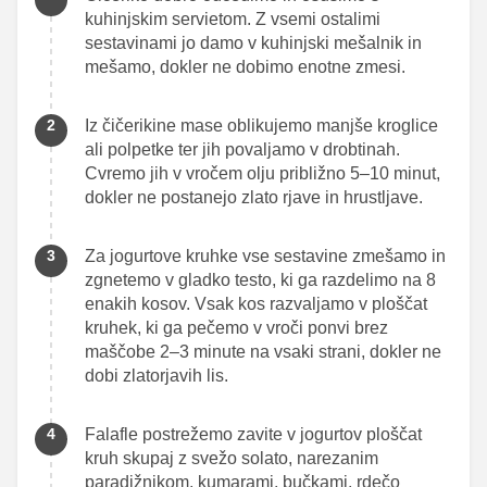
kuhinjskim servietom. Z vsemi ostalimi
sestavinami jo damo v kuhinjski mešalnik in
mešamo, dokler ne dobimo enotne zmesi.
Iz čičerikine mase oblikujemo manjše kroglice
ali polpetke ter jih povaljamo v drobtinah.
Cvremo jih v vročem olju približno 5–10 minut,
dokler ne postanejo zlato rjave in hrustljave.
Za jogurtove kruhke vse sestavine zmešamo in
zgnetemo v gladko testo, ki ga razdelimo na 8
enakih kosov. Vsak kos razvaljamo v ploščat
kruhek, ki ga pečemo v vroči ponvi brez
maščobe 2–3 minute na vsaki strani, dokler ne
dobi zlatorjavih lis.
Falafle postrežemo zavite v jogurtov ploščat
kruh skupaj z svežo solato, narezanim
paradižnikom, kumarami, bučkami, rdečo