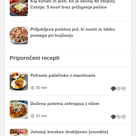
Kaj kuhati in jesti, ko je skoraj 40 stopinj
Celzija: 5 kosil brez prižiganja pečice
Priljubljena poletna jed, ki nasiti in lahko
pomaga pri hujšanju
Priporočeni recepti
Puhaste palačinke z marelicami
30 min
Dušena poletna zelenjava z rižem
35 min
Jutranji breskov drobljenec (crumble)