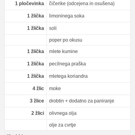
1
pločevinka
čičerike (odcejena in osušena)
1
žlička
limoninega soka
1
žlička
soli
poper po okusu
1
žlička
mlete kumine
1
žlička
pecilnega praška
1
žlička
mletega koriandra
4
žlic
moke
3
žlice
drobtin + dodatno za paniranje
2
žlici
olivnega olja
olje za cvrtje