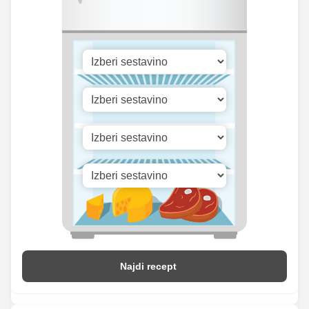
15.19
Selen
48 mg
mg
106.12
Vitamin A
335.33 iu
iu
Vitamin B1
0 mg
0 mg
Vitamin C
3.48 mg
11 mg
Vitamin D
0 mg
0 mg
Najdi recept