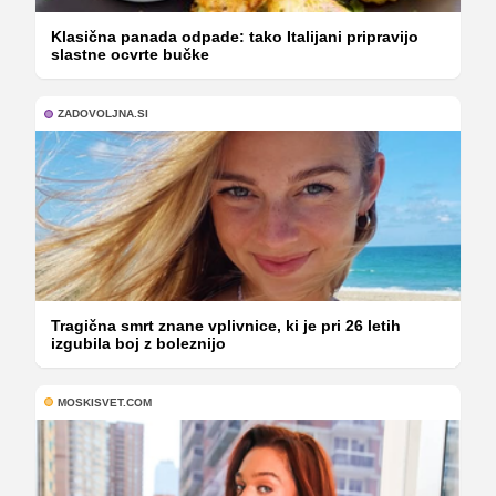
Klasična panada odpade: tako Italijani pripravijo
slastne ocvrte bučke
ZADOVOLJNA.SI
Tragična smrt znane vplivnice, ki je pri 26 letih
izgubila boj z boleznijo
MOSKISVET.COM