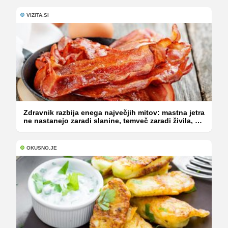
VIZITA.SI
Zdravnik razbija enega največjih mitov: mastna jetra
ne nastanejo zaradi slanine, temveč zaradi živila, ki
ga imamo vsi radi
OKUSNO.JE