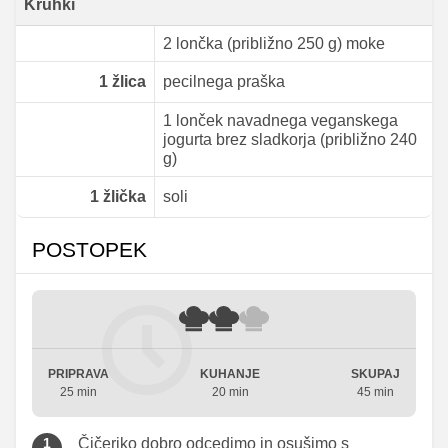
Kruhki
2 lončka (približno 250 g) moke
1
žlica
pecilnega praška
1 lonček navadnega veganskega
jogurta brez sladkorja (približno 240
g)
1
žlička
soli
POSTOPEK
PRIPRAVA
KUHANJE
SKUPAJ
25 min
20 min
45 min
Čičeriko dobro odcedimo in osušimo s