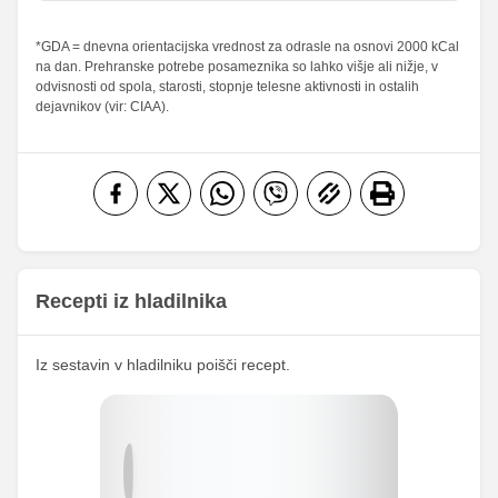
Maščobe
*GDA = dnevna orientacijska vrednost za odrasle na osnovi 2000 kCal
2.85 g
9 g
4.07 %
12.86 %
na dan. Prehranske potrebe posameznika so lahko višje ali nižje, v
od teh
odvisnosti od spola, starosti, stopnje telesne aktivnosti in ostalih
nasičene
0.21 g
0.67 g
1.05 %
3.35 %
dejavnikov (vir: CIAA).
maščobne
kisline
Vlaknine
2.64 g
8.33 g
10.56 %
33.32 %
Folna kislina
2.53 g
8 g
Železo
0.95 mg
3 mg
35.13
Magnezij
111 mg
mg
Recepti iz hladilnika
323.63
1022.67
Kalij
mg
mg
Iz sestavin v hladilniku poišči recept.
135.86
Kalcij
429.33 mg
mg
210.34
Fosfor
664.67 mg
mg
Cink
0.21 mg
0.67 mg