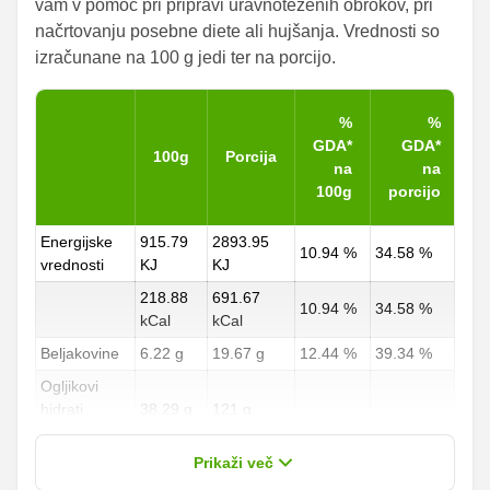
vam v pomoč pri pripravi uravnoteženih obrokov, pri
načrtovanju posebne diete ali hujšanja. Vrednosti so
izračunane na 100 g jedi ter na porcijo.
%
%
GDA*
GDA*
100g
Porcija
na
na
100g
porcijo
Energijske
915.79
2893.95
10.94 %
34.58 %
vrednosti
KJ
KJ
218.88
691.67
10.94 %
34.58 %
kCal
kCal
Beljakovine
6.22 g
19.67 g
12.44 %
39.34 %
Ogljikovi
hidrati
38.29 g
121 g
14.18 %
44.81 %
od teh
1.48 g
4.67 g
Prikaži več
sladkorji