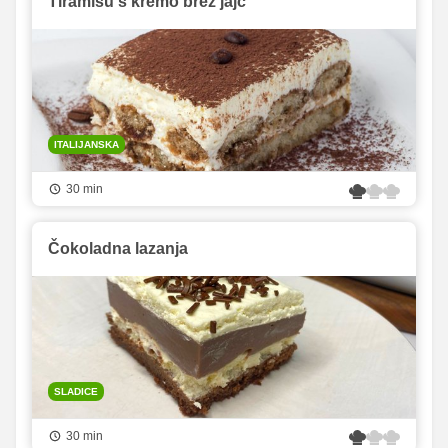
Tiramisu s kremo brez jajc
ITALIJANSKA
30 min
Čokoladna lazanja
SLADICE
30 min