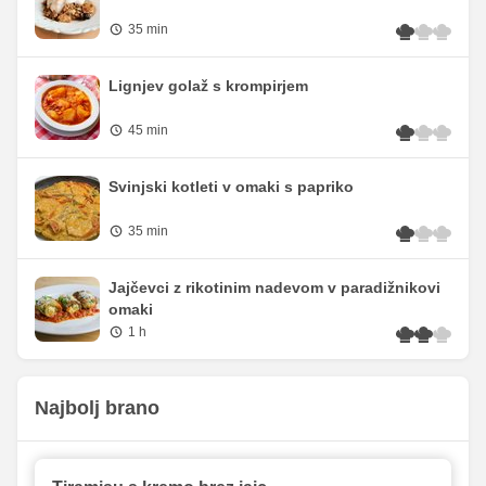
35 min
Lignjev golaž s krompirjem
45 min
Svinjski kotleti v omaki s papriko
35 min
Jajčevci z rikotinim nadevom v paradižnikovi
omaki
1 h
Najbolj brano