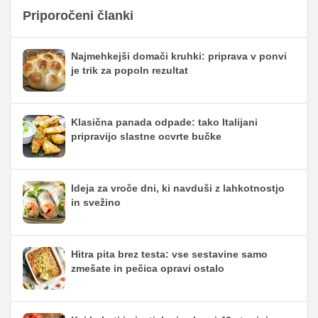
Priporočeni članki
Najmehkejši domači kruhki: priprava v ponvi
je trik za popoln rezultat
Klasična panada odpade: tako Italijani
pripravijo slastne ocvrte bučke
Ideja za vroče dni, ki navduši z lahkotnostjo
in svežino
Hitra pita brez testa: vse sestavine samo
zmešate in pečica opravi ostalo