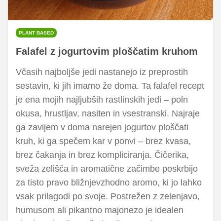
PLANT BASED
Falafel z jogurtovim ploščatim kruhom
Včasih najboljše jedi nastanejo iz preprostih
sestavin, ki jih imamo že doma. Ta falafel recept
je ena mojih najljubših rastlinskih jedi – poln
okusa, hrustljav, nasiten in vsestranski. Najraje
ga zavijem v doma narejen jogurtov ploščati
kruh, ki ga spečem kar v ponvi – brez kvasa,
brez čakanja in brez kompliciranja. Čičerika,
sveža zelišča in aromatične začimbe poskrbijo
za tisto pravo bližnjevzhodno aromo, ki jo lahko
vsak prilagodi po svoje. Postrežen z zelenjavo,
humusom ali pikantno majonezo je idealen