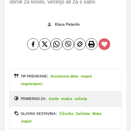
obrok za kosilo, večerjo ali za s sabo.
Klara Peterlin
TIP PREHRANE:
brezmesna dieta
vegani
vegetarijanci
PRIMERNO ZA:
kosilo
malica
večerja
GLAVNA SESTAVINA:
Čičerika
Začimbe
Moka
Jogurt