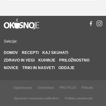
Sekcije:
DOMOV
RECEPTI
KAJ SKUHATI
ZDRAVO IN VEGI
KUHINJE
PRILOŽNOSTNO
NOVICE
TRIKI IN NASVETI
ODDAJE
Oglaševanje
Uredništvo
PRO PLUS
Piškotki
Spremeni nastavitve piškotkov
Politika zasebnosti