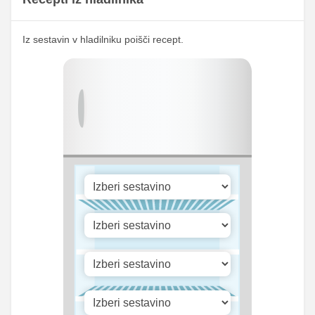
323.68
Kalij
1635 mg
mg
Iz sestavin v hladilniku poišči recept.
18.81
Kalcij
95 mg
mg
74.68
Fosfor
377.25 mg
mg
Cink
0.99 mg
5 mg
Selen
3.91 mg
19.75 mg
576.64
Vitamin A
2912.75 iu
iu
Vitamin B1
0 mg
0 mg
23.81
Vitamin C
120.25 mg
mg
Vitamin D
0 mg
0 mg