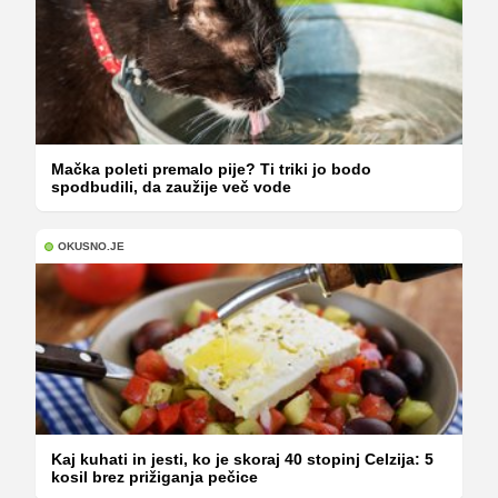
Mačka poleti premalo pije? Ti triki jo bodo
spodbudili, da zaužije več vode
OKUSNO.JE
Kaj kuhati in jesti, ko je skoraj 40 stopinj Celzija: 5
kosil brez prižiganja pečice