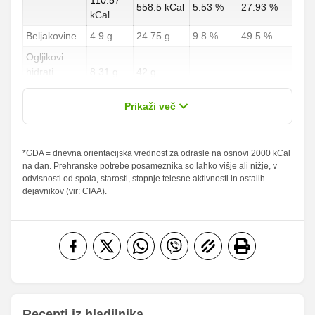
558.5 kCal
5.53 %
27.93 %
kCal
Beljakovine
4.9 g
24.75 g
9.8 %
49.5 %
Ogljikovi
hidrati
8.31 g
42 g
3.08 %
15.56 %
od teh
1.19 g
6 g
Prikaži več
sladkorji
Maščobe
*GDA = dnevna orientacijska vrednost za odrasle na osnovi 2000 kCal
5.94 g
30 g
8.49 %
42.86 %
na dan. Prehranske potrebe posameznika so lahko višje ali nižje, v
od teh
odvisnosti od spola, starosti, stopnje telesne aktivnosti in ostalih
nasičene
1.78 g
9 g
8.9 %
45 %
dejavnikov (vir: CIAA).
maščobne
kisline
Vlaknine
1.19 g
6 g
4.76 %
24 %
Folna kislina
0 g
0 g
Železo
0.45 mg
2.25 mg
18.46
Magnezij
93.25 mg
mg
Recepti iz hladilnika