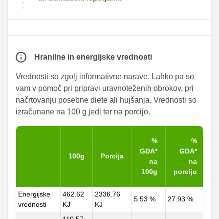
Hranilne in energijske vrednosti
Vrednosti so zgolj informativne narave. Lahko pa so
vam v pomoč pri pripravi uravnoteženih obrokov, pri
načrtovanju posebne diete ali hujšanja. Vrednosti so
izračunane na 100 g jedi ter na porcijo.
%
%
GDA*
GDA*
100g
Porcija
na
na
100g
porcijo
Energijske
462.62
2336.76
5.53 %
27.93 %
vrednosti
KJ
KJ
110.57