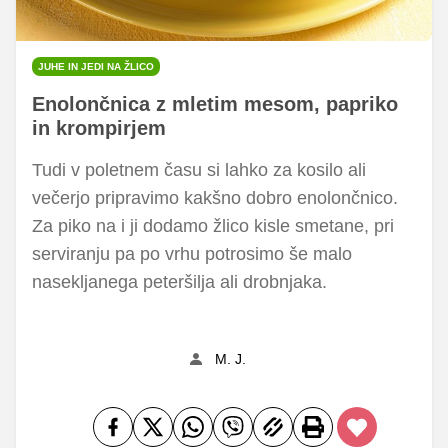
JUHE IN JEDI NA ŽLICO
Enolončnica z mletim mesom, papriko
in krompirjem
Tudi v poletnem času si lahko za kosilo ali
večerjo pripravimo kakšno dobro enolončnico.
Za piko na i ji dodamo žlico kisle smetane, pri
serviranju pa po vrhu potrosimo še malo
nasekljanega peteršilja ali drobnjaka.
M. J.