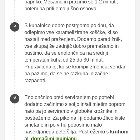
papriko. Mešamo in pražimo še 1-2 minuti,
potem pa prilijemo jušno osnovo.
S kuhalnico dobro postrgamo po dnu, da
odlepimo vse karamelizirane koščke, ki so
nastali med praženjem. Dodamo paradižnik,
vse skupaj še zadnjič dobro premešamo in
pustimo, da se enolončnica na srednji
temperaturi kuha od 25 do 30 minut.
Pripravljena je, ko se krompir zmehča, vendar
pa pazimo, da se ne razkuha in začne
razpadati.
Enolončnico pred serviranjem po potrebi
dodatno začinimo s soljo in/ali mletim poprom,
nato pa jo serviramo v globoke krožnike in
postrežemo. Za piko na i ji dodamo žlico kisle
smetane in po vrhu potrosimo malo
nasekljanega peteršilja. Postrežemo s
kruhom
ali
domačimi lepinjami
.