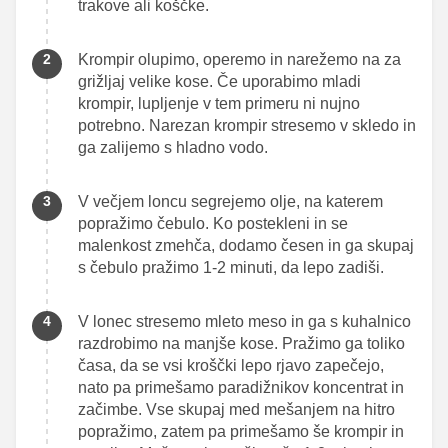
trakove ali koščke.
Krompir olupimo, operemo in narežemo na za
grižljaj velike kose. Če uporabimo mladi
krompir, lupljenje v tem primeru ni nujno
potrebno. Narezan krompir stresemo v skledo in
ga zalijemo s hladno vodo.
V večjem loncu segrejemo olje, na katerem
popražimo čebulo. Ko postekleni in se
malenkost zmehča, dodamo česen in ga skupaj
s čebulo pražimo 1-2 minuti, da lepo zadiši.
V lonec stresemo mleto meso in ga s kuhalnico
razdrobimo na manjše kose. Pražimo ga toliko
časa, da se vsi kroščki lepo rjavo zapečejo,
nato pa primešamo paradižnikov koncentrat in
začimbe. Vse skupaj med mešanjem na hitro
popražimo, zatem pa primešamo še krompir in