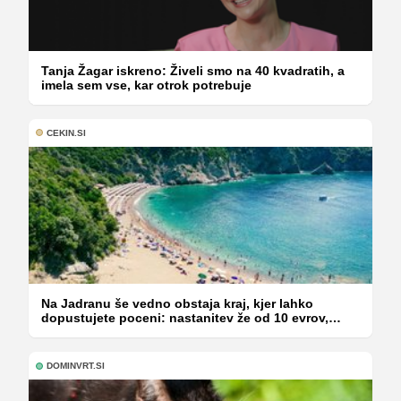
Tanja Žagar iskreno: Živeli smo na 40 kvadratih, a
imela sem vse, kar otrok potrebuje
CEKIN.SI
Na Jadranu še vedno obstaja kraj, kjer lahko
dopustujete poceni: nastanitev že od 10 evrov,
kosilo za pet evrov
DOMINVRT.SI