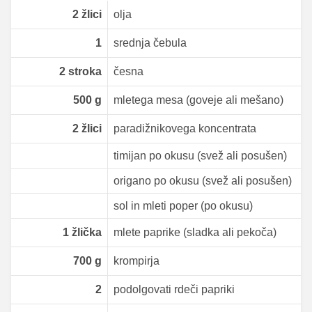
2
žlici
olja
1
srednja čebula
2
stroka
česna
500
g
mletega mesa (goveje ali mešano)
2
žlici
paradižnikovega koncentrata
timijan po okusu (svež ali posušen)
origano po okusu (svež ali posušen)
sol in mleti poper (po okusu)
1
žlička
mlete paprike (sladka ali pekoča)
700
g
krompirja
2
podolgovati rdeči papriki