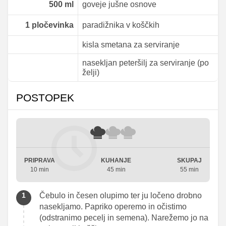
500
ml
goveje jušne osnove
1
pločevinka
paradižnika v koščkih
kisla smetana za serviranje
nasekljan peteršilj za serviranje (po
želji)
POSTOPEK
PRIPRAVA
KUHANJE
SKUPAJ
10 min
45 min
55 min
Čebulo in česen olupimo ter ju ločeno drobno
nasekljamo. Papriko operemo in očistimo
(odstranimo pecelj in semena). Narežemo jo na