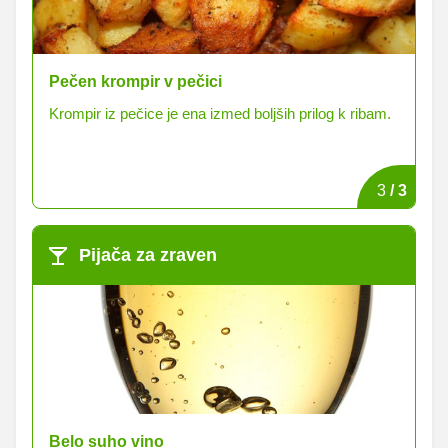
Pečen krompir v pečici
Gr
Krompir iz pečice je ena izmed boljših prilog k ribam.
Pr
in
3
/
3
Pijača za zraven
Belo suho vino