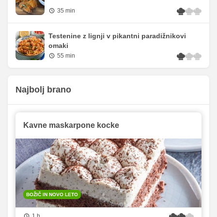
35 min
Testenine z lignji v pikantni paradižnikovi
omaki
55 min
Najbolj brano
Kavne maskarpone kocke
BOŽIČ IN NOVO LETO
1 h