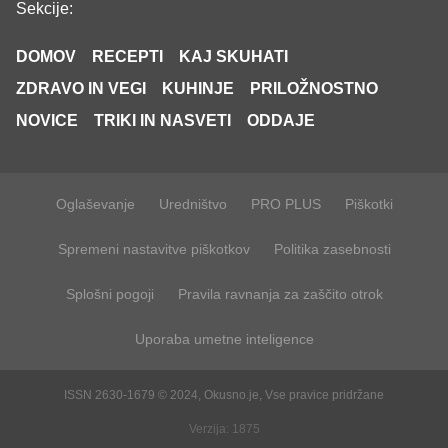
Sekcije:
DOMOV
RECEPTI
KAJ SKUHATI
ZDRAVO IN VEGI
KUHINJE
PRILOŽNOSTNO
NOVICE
TRIKI IN NASVETI
ODDAJE
Oglaševanje
Uredništvo
PRO PLUS
Piškotki
Spremeni nastavitve piškotkov
Politika zasebnosti
Splošni pogoji
Pravila ravnanja za zaščito otrok
Uporaba umetne inteligence
ISSN 2630-1679 © 2024, Okusno.je, Vse pravice pridržane
Verzija: 1875