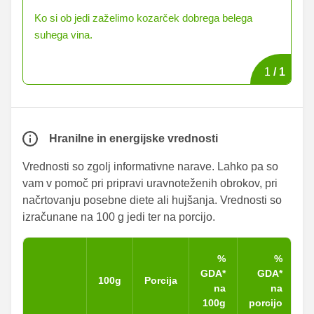
Ko si ob jedi zaželimo kozarček dobrega belega
suhega vina.
1
/
1
Hranilne in energijske vrednosti
Vrednosti so zgolj informativne narave. Lahko pa so
vam v pomoč pri pripravi uravnoteženih obrokov, pri
načrtovanju posebne diete ali hujšanja. Vrednosti so
izračunane na 100 g jedi ter na porcijo.
%
%
GDA*
GDA*
100g
Porcija
na
na
100g
porcijo