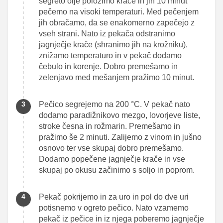
segreto olje položimo krače in jih 10 minut
pečemo na visoki temperaturi. Med pečenjem
jih obračamo, da se enakomerno zapečejo z
vseh strani. Nato iz pekača odstranimo
jagnječje krače (shranimo jih na krožniku),
znižamo temperaturo in v pekač dodamo
čebulo in korenje. Dobro premešamo in
zelenjavo med mešanjem pražimo 10 minut.
Pečico segrejemo na 200 °C. V pekač nato
dodamo paradižnikovo mezgo, lovorjeve liste,
stroke česna in rožmarin. Premešamo in
pražimo še 2 minuti. Zalijemo z vinom in jušno
osnovo ter vse skupaj dobro premešamo.
Dodamo popečene jagnječje krače in vse
skupaj po okusu začinimo s soljo in poprom.
Pekač pokrijemo in za uro in pol do dve uri
potisnemo v ogreto pečico. Nato vzamemo
pekač iz pečice in iz njega poberemo jagnječje