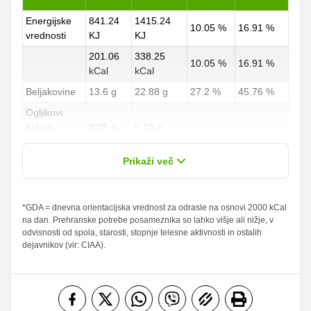
Energijske
841.24
1415.24
10.05 %
16.91 %
vrednosti
KJ
KJ
201.06
338.25
10.05 %
16.91 %
kCal
kCal
Beljakovine
13.6 g
22.88 g
27.2 %
45.76 %
Ogljikovi
hidrati
3.05 g
5.13 g
1.13 %
1.9 %
od teh
0.74 g
1.25 g
Prikaži več
sladkorji
Maščobe
*GDA = dnevna orientacijska vrednost za odrasle na osnovi 2000 kCal
14.12 g
23.75 g
20.17 %
33.93 %
na dan. Prehranske potrebe posameznika so lahko višje ali nižje, v
od teh
odvisnosti od spola, starosti, stopnje telesne aktivnosti in ostalih
nasičene
5.57 g
9.38 g
27.85 %
46.9 %
dejavnikov (vir: CIAA).
maščobne
kisline
Vlaknine
0.45 g
0.75 g
1.8 %
3 %
Folna kislina
0 g
0 g