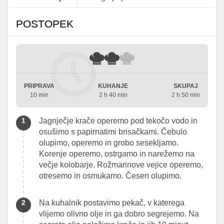
POSTOPEK
PRIPRAVA
KUHANJE
SKUPAJ
10 min
2 h 40 min
2 h 50 min
Jagnječje krače operemo pod tekočo vodo in
osušimo s papirnatimi brisačkami. Čebulo
olupimo, operemo in grobo sesekljamo.
Korenje operemo, ostrgamo in narežemo na
večje kolobarje. Rožmarinove vejice operemo,
otresemo in osmukamo. Česen olupimo.
Na kuhalnik postavimo pekač, v katerega
vlijemo olivno olje in ga dobro segrejemo. Na