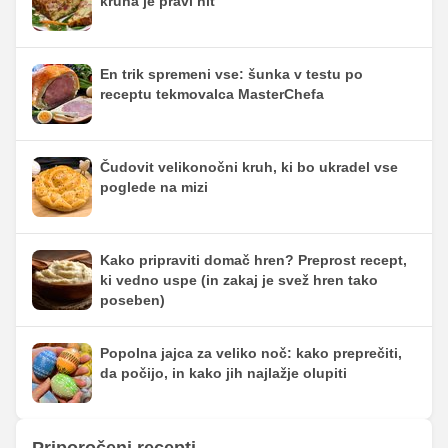
kruha je pravi hit
En trik spremeni vse: šunka v testu po
receptu tekmovalca MasterChefa
Čudovit velikonočni kruh, ki bo ukradel vse
poglede na mizi
Kako pripraviti domač hren? Preprost recept,
ki vedno uspe (in zakaj je svež hren tako
poseben)
Popolna jajca za veliko noč: kako preprečiti,
da počijo, in kako jih najlažje olupiti
Priporočeni recepti