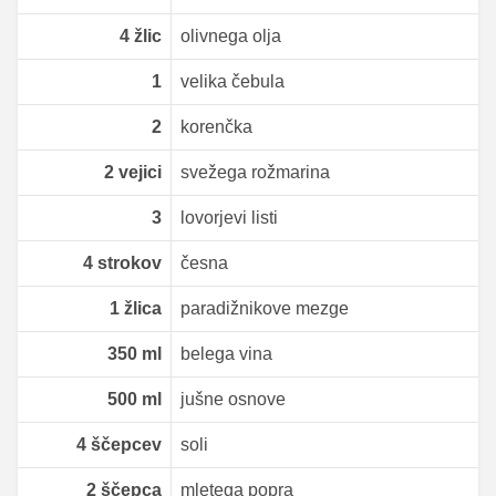
4
žlic
olivnega olja
1
velika čebula
2
korenčka
2
vejici
svežega rožmarina
3
lovorjevi listi
4
strokov
česna
1
žlica
paradižnikove mezge
350
ml
belega vina
500
ml
jušne osnove
4
ščepcev
soli
2
ščepca
mletega popra