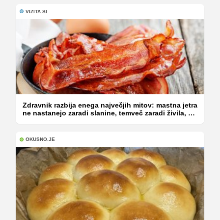
VIZITA.SI
Zdravnik razbija enega največjih mitov: mastna jetra
ne nastanejo zaradi slanine, temveč zaradi živila, ki
ga imamo vsi radi
OKUSNO.JE