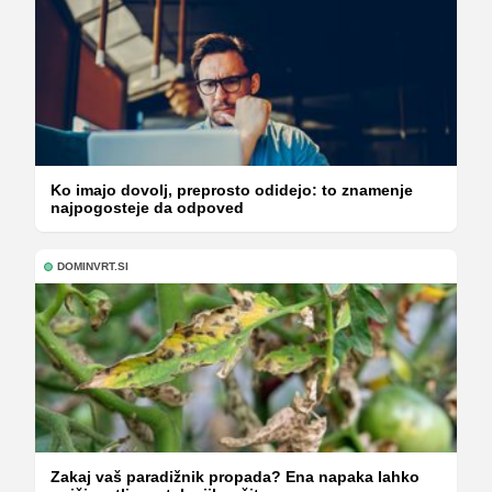
Ko imajo dovolj, preprosto odidejo: to znamenje
najpogosteje da odpoved
DOMINVRT.SI
Zakaj vaš paradižnik propada? Ena napaka lahko