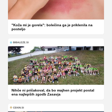
"Koža mi je gorela": bolečina ga je priklenila na
posteljo
BIBALEZE.SI
Nihče ni pričakoval, da bo majhen projekt postal
ena najlepših zgodb Zasavja
CEKIN.SI