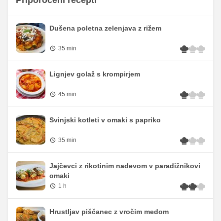
Dušena poletna zelenjava z rižem
35 min
Lignjev golaž s krompirjem
45 min
Svinjski kotleti v omaki s papriko
35 min
Jajčevci z rikotinim nadevom v paradižnikovi
omaki
1 h
Hrustljav piščanec z vročim medom