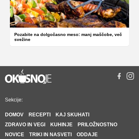
Pozabite na dolgočasno meso: manj maščobe, več
svežine
Sekcije:
DOMOV
RECEPTI
KAJ SKUHATI
ZDRAVO IN VEGI
KUHINJE
PRILOŽNOSTNO
NOVICE
TRIKI IN NASVETI
ODDAJE