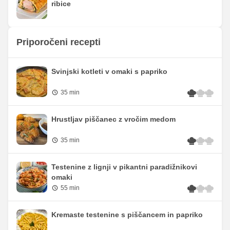
ribice
Priporočeni recepti
Svinjski kotleti v omaki s papriko
35 min
Hrustljav piščanec z vročim medom
35 min
Testenine z lignji v pikantni paradižnikovi
omaki
55 min
Kremaste testenine s piščancem in papriko