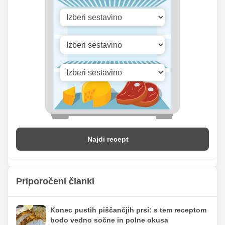
Vitamin B1
0 mg
0 mg
Vitamin C
3.42 mg
6.38 mg
Vitamin D
0.67 mg
1.25 mg
Najdi recept
Priporočeni članki
Konec pustih piščančjih prsi: s tem receptom
bodo vedno sočne in polne okusa