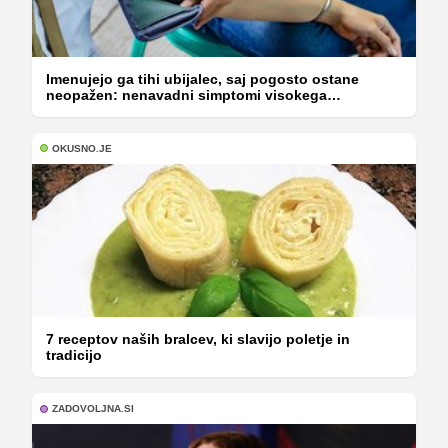
Imenujejo ga tihi ubijalec, saj pogosto ostane
neopažen: nenavadni simptomi visokega
holesterola
OKUSNO.JE
7 receptov naših bralcev, ki slavijo poletje in
tradicijo
ZADOVOLJNA.SI