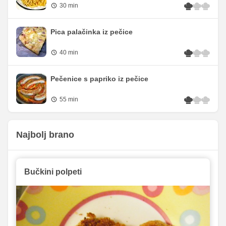
30 min
Pica palačinka iz pečice
40 min
Pečenice s papriko iz pečice
55 min
Najbolj brano
Bučkini polpeti