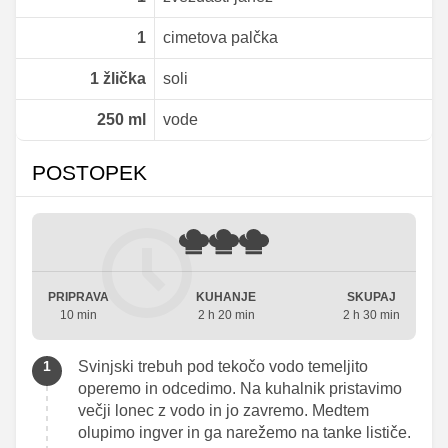
1
cimetova palčka
1
žlička
soli
250
ml
vode
POSTOPEK
PRIPRAVA
KUHANJE
SKUPAJ
10 min
2 h 20 min
2 h 30 min
Svinjski trebuh pod tekočo vodo temeljito
operemo in odcedimo. Na kuhalnik pristavimo
večji lonec z vodo in jo zavremo. Medtem
olupimo ingver in ga narežemo na tanke lističe.