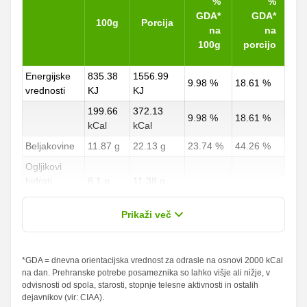
%
%
GDA*
GDA*
100g
Porcija
na
na
100g
porcijo
Energijske
835.38
1556.99
9.98 %
18.61 %
vrednosti
KJ
KJ
199.66
372.13
9.98 %
18.61 %
kCal
kCal
Beljakovine
11.87 g
22.13 g
23.74 %
44.26 %
Ogljikovi
hidrati
6.1 g
11.38 g
2.26 %
4.21 %
od teh
2.08 g
3.88 g
Prikaži več
sladkorji
Maščobe
*GDA = dnevna orientacijska vrednost za odrasle na osnovi 2000 kCal
12.88 g
24 g
18.4 %
34.29 %
na dan. Prehranske potrebe posameznika so lahko višje ali nižje, v
od teh
odvisnosti od spola, starosti, stopnje telesne aktivnosti in ostalih
nasičene
4.23 g
7.88 g
21.15 %
39.4 %
dejavnikov (vir: CIAA).
maščobne