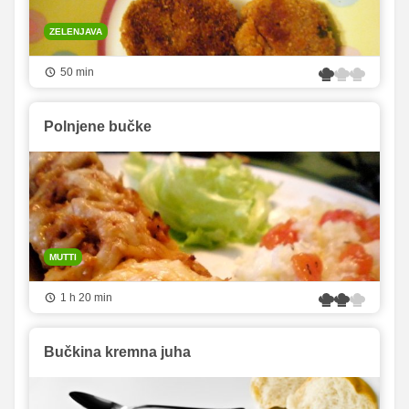
ZELENJAVA
50 min
Polnjene bučke
MUTTI
1 h 20 min
Bučkina kremna juha