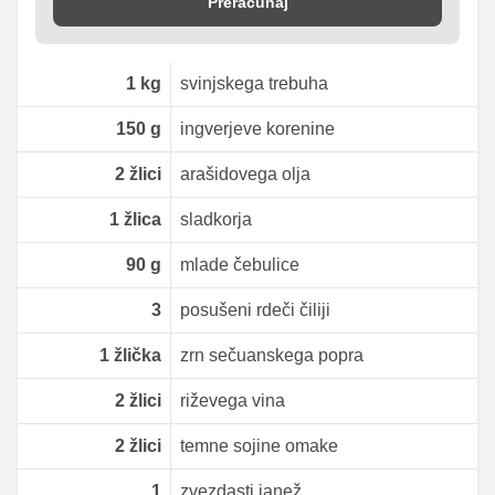
Preračunaj
1
kg
svinjskega trebuha
150
g
ingverjeve korenine
2
žlici
arašidovega olja
1
žlica
sladkorja
90
g
mlade čebulice
3
posušeni rdeči čiliji
1
žlička
zrn sečuanskega popra
2
žlici
riževega vina
2
žlici
temne sojine omake
1
zvezdasti janež