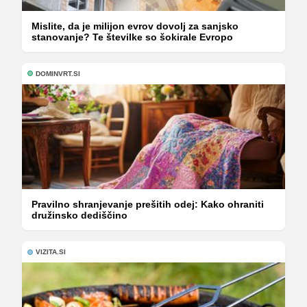
Mislite, da je milijon evrov dovolj za sanjsko
stanovanje? Te številke so šokirale Evropo
DOMINVRT.SI
Pravilno shranjevanje prešitih odej: Kako ohraniti
družinsko dediščino
VIZITA.SI