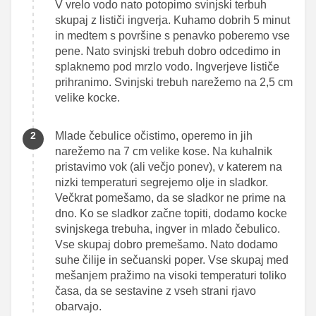
V vrelo vodo nato potopimo svinjski terbuh
skupaj z lističi ingverja. Kuhamo dobrih 5 minut
in medtem s površine s penavko poberemo vse
pene. Nato svinjski trebuh dobro odcedimo in
splaknemo pod mrzlo vodo. Ingverjeve lističe
prihranimo. Svinjski trebuh narežemo na 2,5 cm
velike kocke.
Mlade čebulice očistimo, operemo in jih
narežemo na 7 cm velike kose. Na kuhalnik
pristavimo vok (ali večjo ponev), v katerem na
nizki temperaturi segrejemo olje in sladkor.
Večkrat pomešamo, da se sladkor ne prime na
dno. Ko se sladkor začne topiti, dodamo kocke
svinjskega trebuha, ingver in mlado čebulico.
Vse skupaj dobro premešamo. Nato dodamo
suhe čilije in sečuanski poper. Vse skupaj med
mešanjem pražimo na visoki temperaturi toliko
časa, da se sestavine z vseh strani rjavo
obarvajo.