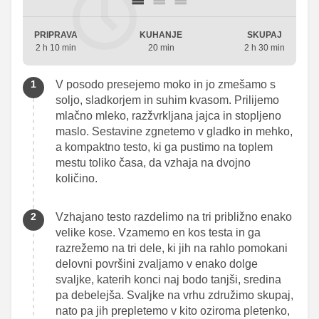
PRIPRAVA
KUHANJE
SKUPAJ
2 h 10 min
20 min
2 h 30 min
V posodo presejemo moko in jo zmešamo s
soljo, sladkorjem in suhim kvasom. Prilijemo
mlačno mleko, razžvrkljana jajca in stopljeno
maslo. Sestavine zgnetemo v gladko in mehko,
a kompaktno testo, ki ga pustimo na toplem
mestu toliko časa, da vzhaja na dvojno
količino.
Vzhajano testo razdelimo na tri približno enako
velike kose. Vzamemo en kos testa in ga
razrežemo na tri dele, ki jih na rahlo pomokani
delovni površini zvaljamo v enako dolge
svaljke, katerih konci naj bodo tanjši, sredina
pa debelejša. Svaljke na vrhu združimo skupaj,
nato pa jih prepletemo v kito oziroma pletenko,