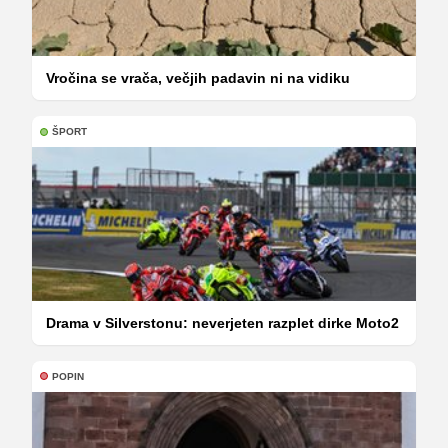
Vročina se vrača, večjih padavin ni na vidiku
ŠPORT
Drama v Silverstonu: neverjeten razplet dirke Moto2
POPIN