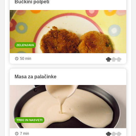
Bučkini polpeti
ZELENJAVA
50 min
Masa za palačinke
TRIKI IN NASVETI
7 min