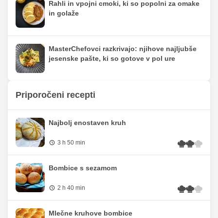
Rahli in vpojni cmoki, ki so popolni za omake
in golaže
MasterChefovci razkrivajo: njihove najljubše
jesenske pašte, ki so gotove v pol ure
Priporočeni recepti
Najbolj enostaven kruh
3 h 50 min
Bombice s sezamom
2 h 40 min
Mlečne kruhove bombice