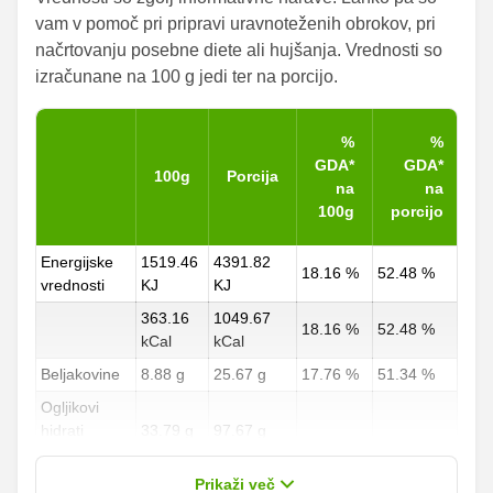
vam v pomoč pri pripravi uravnoteženih obrokov, pri
načrtovanju posebne diete ali hujšanja. Vrednosti so
izračunane na 100 g jedi ter na porcijo.
%
%
GDA*
GDA*
100g
Porcija
na
na
100g
porcijo
Energijske
1519.46
4391.82
18.16 %
52.48 %
vrednosti
KJ
KJ
363.16
1049.67
18.16 %
52.48 %
kCal
kCal
Beljakovine
8.88 g
25.67 g
17.76 %
51.34 %
Ogljikovi
hidrati
33.79 g
97.67 g
12.51 %
36.17 %
od teh
2.65 g
7.67 g
Prikaži več