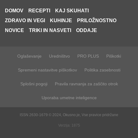
DOMOV
RECEPTI
KAJ SKUHATI
ZDRAVO IN VEGI
KUHINJE
PRILOŽNOSTNO
NOVICE
TRIKI IN NASVETI
ODDAJE
Oglaševanje
Uredništvo
PRO PLUS
Piškotki
Spremeni nastavitve piškotkov
Politika zasebnosti
Splošni pogoji
Pravila ravnanja za zaščito otrok
Uporaba umetne inteligence
ISSN 2630-1679 © 2024, Okusno.je, Vse pravice pridržane
Verzija: 1875