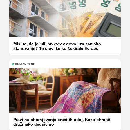
Mislite, da je milijon evrov dovolj za sanjsko
stanovanje? Te številke so šokirale Evropo
DOMINVRT.SI
Pravilno shranjevanje prešitih odej: Kako ohraniti
družinsko dediščino