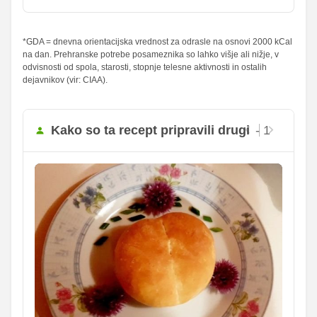
sladkorji
Maščobe
*GDA = dnevna orientacijska vrednost za odrasle na osnovi 2000 kCal
19.84 g
57.33 g
28.34 %
81.9 %
na dan. Prehranske potrebe posameznika so lahko višje ali nižje, v
od teh
odvisnosti od spola, starosti, stopnje telesne aktivnosti in ostalih
nasičene
11.42 g
33 g
57.1 %
165 %
dejavnikov (vir: CIAA).
maščobne
kisline
Vlaknine
1.04 g
3 g
4.16 %
12 %
Kako so ta recept pripravili drugi
- 1
Folna kislina
0 g
0 g
Železo
0.23 mg
0.67 mg
15.34
Magnezij
44.33 mg
mg
102.99
Kalij
297.67 mg
mg
29.64
Kalcij
85.67 mg
mg
117.29
Fosfor
339 mg
mg