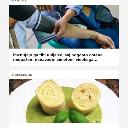
VIZITA.SI
Imenujejo ga tihi ubijalec, saj pogosto ostane
neopažen: nenavadni simptomi visokega
holesterola
OKUSNO.JE