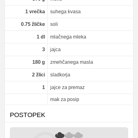
1
vrečka
suhega kvasa
0.75
žličke
soli
1
dl
mlačnega mleka
3
jajca
180
g
zmehčanega masla
2
žlici
sladkorja
1
jajce za premaz
mak za posip
POSTOPEK