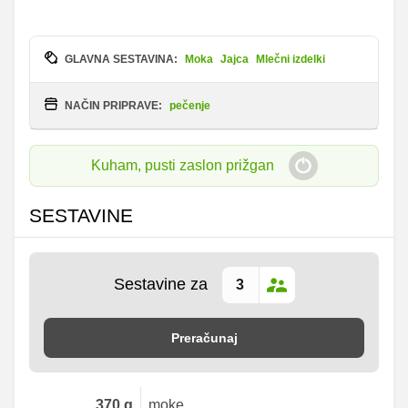
GLAVNA SESTAVINA:
Moka
Jajca
Mlečni izdelki
NAČIN PRIPRAVE:
pečenje
Kuham, pusti zaslon prižgan
SESTAVINE
Sestavine za
Preračunaj
370
g
moke