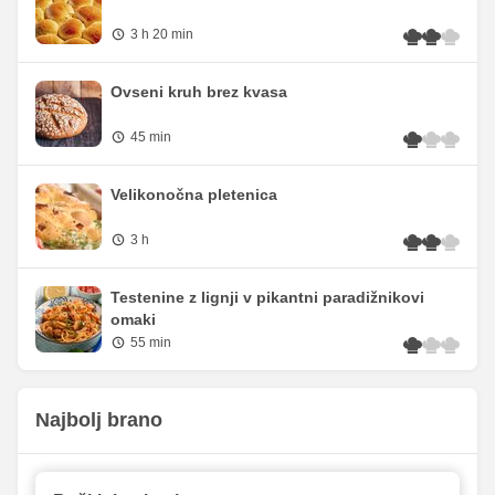
3 h 20 min
Ovseni kruh brez kvasa
45 min
Velikonočna pletenica
3 h
Testenine z lignji v pikantni paradižnikovi
omaki
55 min
Najbolj brano