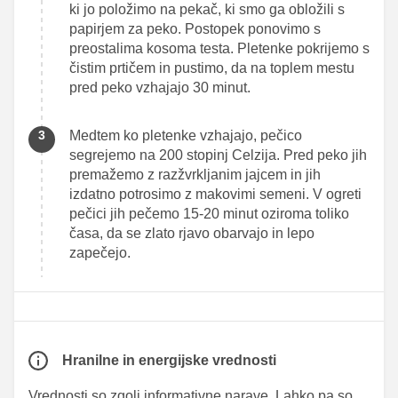
ki jo položimo na pekač, ki smo ga obložili s
papirjem za peko. Postopek ponovimo s
preostalima kosoma testa. Pletenke pokrijemo s
čistim prtičem in pustimo, da na toplem mestu
pred peko vzhajajo 30 minut.
Medtem ko pletenke vzhajajo, pečico
segrejemo na 200 stopinj Celzija. Pred peko jih
premažemo z razžvrkljanim jajcem in jih
izdatno potrosimo z makovimi semeni. V ogreti
pečici jih pečemo 15-20 minut oziroma toliko
časa, da se zlato rjavo obarvajo in lepo
zapečejo.
Hranilne in energijske vrednosti
Vrednosti so zgolj informativne narave. Lahko pa so