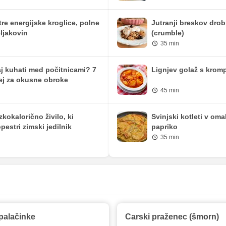
tre energijske kroglice, polne
Jutranji breskov drob
ljakovin
(crumble)
35 min
j kuhati med počitnicami? 7
Lignjev golaž s krom
ej za okusne obroke
45 min
zkokalorično živilo, ki
Svinjski kotleti v oma
pestri zimski jedilnik
papriko
35 min
palačinke
Carski praženec (šmorn)