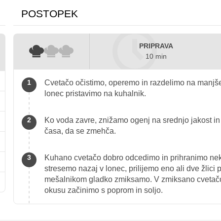
POSTOPEK
PRIPRAVA
10 min
Cvetačo očistimo, operemo in razdelimo na manjše c
lonec pristavimo na kuhalnik.
Ko voda zavre, znižamo ogenj na srednjo jakost in
časa, da se zmehča.
Kuhano cvetačo dobro odcedimo in prihranimo nekaj
stresemo nazaj v lonec, prilijemo eno ali dve žlici 
mešalnikom gladko zmiksamo. V zmiksano cvetačo
okusu začinimo s poprom in soljo.