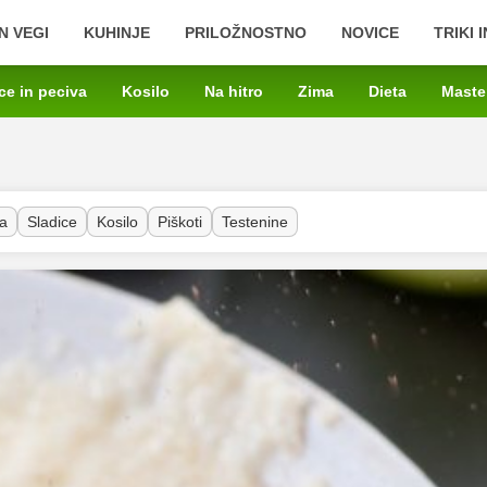
N VEGI
KUHINJE
PRILOŽNOSTNO
NOVICE
TRIKI 
ce in peciva
Kosilo
Na hitro
Zima
Dieta
Maste
a
Sladice
Kosilo
Piškoti
Testenine