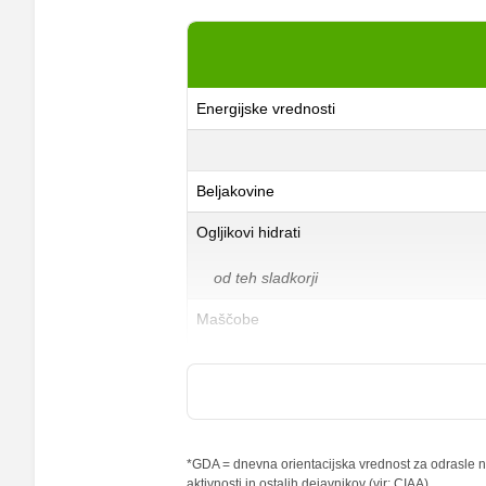
Energijske vrednosti
Beljakovine
Ogljikovi hidrati
od teh sladkorji
Maščobe
od teh nasičene maščobne kisline
Vlaknine
Folna kislina
*GDA = dnevna orientacijska vrednost za odrasle na
aktivnosti in ostalih dejavnikov (vir: CIAA).