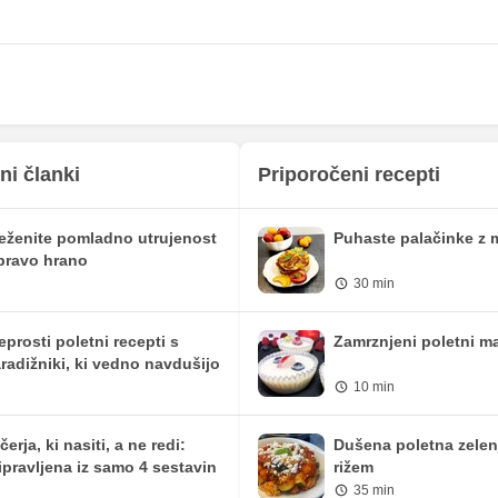
0 mg
0 mg
14.19 mg
19 mg
276.43 mg
370.25 mg
37.33 mg
50 mg
48.72 mg
65.25 mg
ni članki
Priporočeni recepti
0 mg
0 mg
eženite pomladno utrujenost
Puhaste palačinke z 
0.37 mg
0.5 mg
pravo hrano
30 min
120.58 iu
161.5 iu
0 mg
0 mg
eprosti poletni recepti s
Zamrznjeni poletni ma
radižniki, ki vedno navdušijo
40.32 mg
54 mg
10 min
0 mg
0 mg
čerja, ki nasiti, a ne redi:
Dušena poletna zelen
ipravljena iz samo 4 sestavin
rižem
35 min