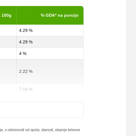
 100g
% GDA* na porcijo
4.29 %
4.29 %
4 %
2.22 %
7.14 %
15 %
10 %
 v odvisnosti od spola, starosti, stopnje telesne