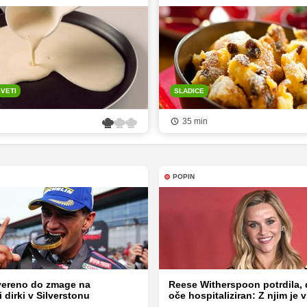
SVETI
SLADICE
35 min
POPIN
vereno do zmage na
Reese Witherspoon potrdila, d
i dirki v Silverstonu
oče hospitaliziran: Z njim je 