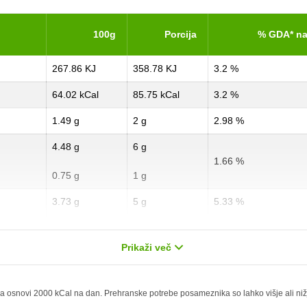
100g
Porcija
% GDA* na
267.86 KJ
358.78 KJ
3.2 %
64.02 kCal
85.75 kCal
3.2 %
1.49 g
2 g
2.98 %
4.48 g
6 g
1.66 %
0.75 g
1 g
3.73 g
5 g
5.33 %
2.24 g
3 g
11.2 %
Prikaži več
1.87 g
2.5 g
7.48 %
0 g
0 g
 osnovi 2000 kCal na dan. Prehranske potrebe posameznika so lahko višje ali nižje,