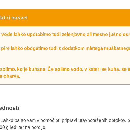
atni nasvet
vode lahko uporabimo tudi zelenjavno ali mesno jušno os
 pire lahko obogatimo tudi z dodatkom mletega muškatneg
solimo, ko je kuhana. Če solimo vodo, v kateri se kuha, se
m obarva.
rednosti
. Lahko pa so vam v pomoč pri pripravi uravnoteženih obrokov, p
0 g jedi ter na porcijo.