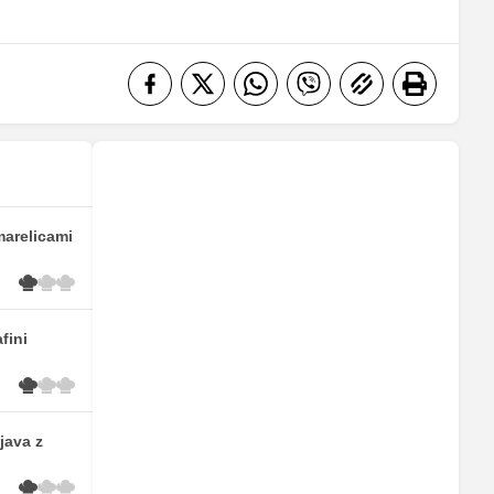
marelicami
fini
java z