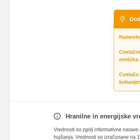
Dod
Namesto 
Cvetačni
oreščka.
Cvetačo 
kuhanje
Hranilne in energijske v
Vrednosti so zgolj informativne narave
hujšanja. Vrednosti so izračunane na 10