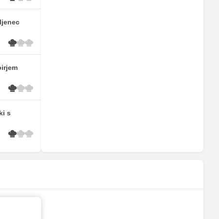
ljenec
pirjem
ki s