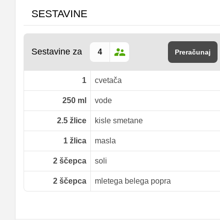
SESTAVINE
Sestavine za
Preračunaj
1
cvetača
250
ml
vode
2.5
žlice
kisle smetane
1
žlica
masla
2
ščepca
soli
2
ščepca
mletega belega popra