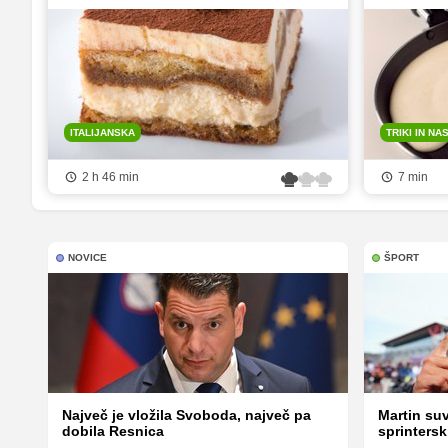
ITALIJANSKA
TRIKI IN NA
2 h 46 min
7 min
NOVICE
ŠPORT
Največ je vložila Svoboda, največ pa
Martin su
dobila Resnica
sprintersk