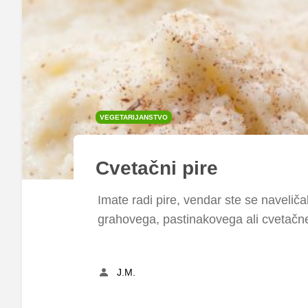
VEGETARIJANSTVO
Cvetačni pire
Imate radi pire, vendar ste se naveli
grahovega, pastinakovega ali cvetačn
J.M.