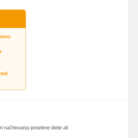
novo.
a
 med
ri načrtovanju posebne diete ali