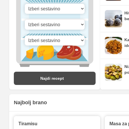
Hi
be
Ka
id
Ni
po
Najdi recept
Najbolj brano
Tiramisu
Masa za 