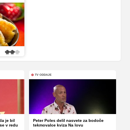
TV ODDAJE
a je bil
Peter Poles delil nasvete za bodoče
vse v redu
tekmovalce kviza Na lovu