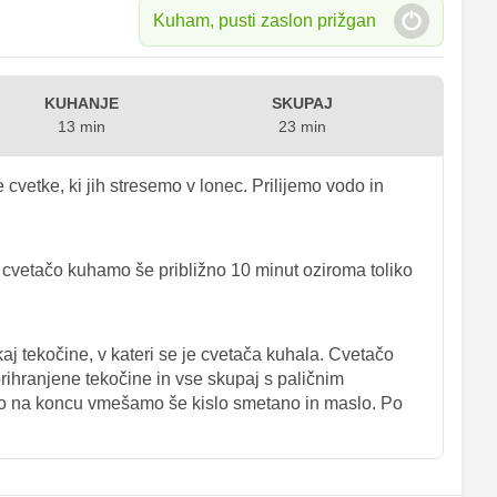
Kuham, pusti zaslon prižgan
KUHANJE
SKUPAJ
13 min
23 min
vetke, ki jih stresemo v lonec. Prilijemo vodo in
 cvetačo kuhamo še približno 10 minut oziroma toliko
 tekočine, v kateri se je cvetača kuhala. Cvetačo
prihranjene tekočine in vse skupaj s paličnim
 na koncu vmešamo še kislo smetano in maslo. Po