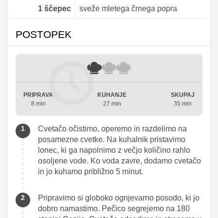
1
ščepec
sveže mletega črnega popra
POSTOPEK
PRIPRAVA
KUHANJE
SKUPAJ
8 min
27 min
35 min
Cvetačo očistimo, operemo in razdelimo na
posamezne cvetke. Na kuhalnik pristavimo
lonec, ki ga napolnimo z večjo količino rahlo
osoljene vode. Ko voda zavre, dodamo cvetačo
in jo kuhamo približno 5 minut.
Pripravimo si globoko ognjevarno posodo, ki jo
dobro namastimo. Pečico segrejemo na 180