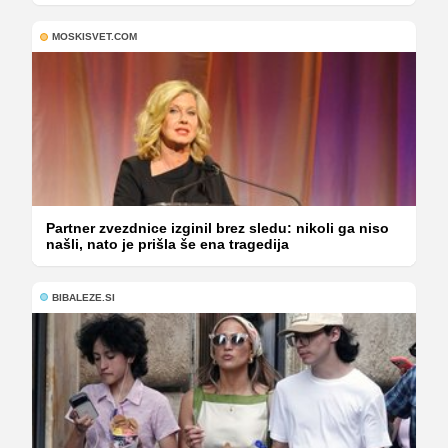
MOSKISVET.COM
Partner zvezdnice izginil brez sledu: nikoli ga niso
našli, nato je prišla še ena tragedija
BIBALEZE.SI