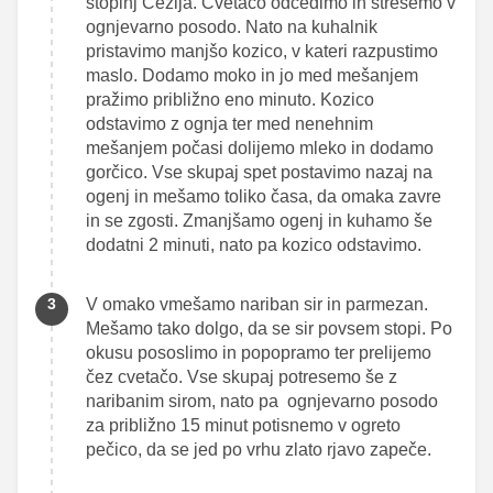
stopinj Cezija. Cvetačo odcedimo in stresemo v
ognjevarno posodo. Nato na kuhalnik
pristavimo manjšo kozico, v kateri razpustimo
maslo. Dodamo moko in jo med mešanjem
pražimo približno eno minuto. Kozico
odstavimo z ognja ter med nenehnim
mešanjem počasi dolijemo mleko in dodamo
gorčico. Vse skupaj spet postavimo nazaj na
ogenj in mešamo toliko časa, da omaka zavre
in se zgosti. Zmanjšamo ogenj in kuhamo še
dodatni 2 minuti, nato pa kozico odstavimo.
V omako vmešamo nariban sir in parmezan.
Mešamo tako dolgo, da se sir povsem stopi. Po
okusu pososlimo in popopramo ter prelijemo
čez cvetačo. Vse skupaj potresemo še z
naribanim sirom, nato pa ognjevarno posodo
za približno 15 minut potisnemo v ogreto
pečico, da se jed po vrhu zlato rjavo zapeče.