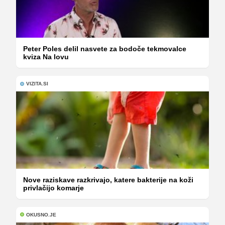
Peter Poles delil nasvete za bodoče tekmovalce
kviza Na lovu
VIZITA.SI
Nove raziskave razkrivajo, katere bakterije na koži
privlačijo komarje
OKUSNO.JE