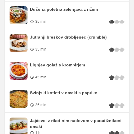
Dušena poletna zelenjava z rižem
35 min
Jutranji breskov drobljenec (crumble)
35 min
Lignjev golaž s krompirjem
45 min
Svinjski kotleti v omaki s papriko
35 min
Jajčevci z rikotinim nadevom v paradižnikovi
omaki
1 h