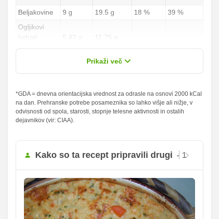
Beljakovine
9 g
19.5 g
18 %
39 %
Ogljikovi
hidrati
5.43 g
11.75 g
2.01 %
4.35 %
od teh
0.69 g
1.5 g
Prikaži več
sladkorji
Maščobe
*GDA = dnevna orientacijska vrednost za odrasle na osnovi 2000 kCal
12.35 g
26.75 g
17.64 %
38.21 %
na dan. Prehranske potrebe posameznika so lahko višje ali nižje, v
od teh
odvisnosti od spola, starosti, stopnje telesne aktivnosti in ostalih
nasičene
7.5 g
16.25 g
37.5 %
81.25 %
dejavnikov (vir: CIAA).
maščobne
kisline
Vlaknine
1.15 g
2.5 g
4.6 %
10 %
Kako so ta recept pripravili drugi
- 1
Folna kislina
0 g
0 g
Železo
0 mg
0 mg
20.55
Magnezij
44.5 mg
mg
236.98