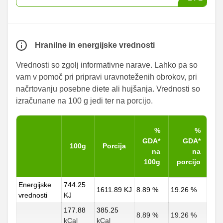
Hranilne in energijske vrednosti
Vrednosti so zgolj informativne narave. Lahko pa so
vam v pomoč pri pripravi uravnoteženih obrokov, pri
načrtovanju posebne diete ali hujšanja. Vrednosti so
izračunane na 100 g jedi ter na porcijo.
%
%
GDA*
GDA*
100g
Porcija
na
na
100g
porcijo
Energijske
744.25
1611.89 KJ
8.89 %
19.26 %
vrednosti
KJ
177.88
385.25
8.89 %
19.26 %
kCal
kCal