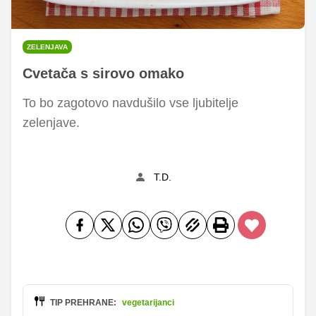
ZELENJAVA
Cvetača s sirovo omako
To bo zagotovo navdušilo vse ljubitelje
zelenjave.
T.D.
TIP PREHRANE:
vegetarijanci