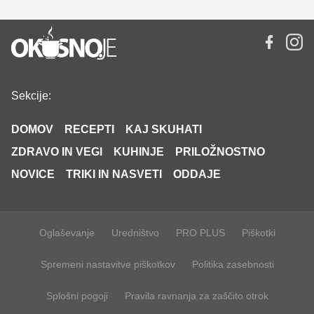
Sekcije:
DOMOV
RECEPTI
KAJ SKUHATI
ZDRAVO IN VEGI
KUHINJE
PRILOŽNOSTNO
NOVICE
TRIKI IN NASVETI
ODDAJE
Oglaševanje
Uredništvo
PRO PLUS
Piškotki
Spremeni nastavitve piškotkov
Politika zasebnosti
Splošni pogoji
Pravila ravnanja za zaščito otrok