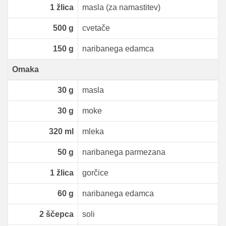
1
žlica
masla (za namastitev)
500
g
cvetače
150
g
naribanega edamca
Omaka
30
g
masla
30
g
moke
320
ml
mleka
50
g
naribanega parmezana
1
žlica
gorčice
60
g
naribanega edamca
2
ščepca
soli