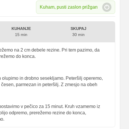
Kuham, pusti zaslon prižgan
KUHANJE
SKUPAJ
15 min
30 min
režemo na 2 cm debele rezine. Pri tem pazimo, da
rerežemo do konca.
 olupimo in drobno sesekljamo. Peteršilj operemo,
česen, parmezan in peteršilj. Z zmesjo na obeh
n postavimo v pečico za 15 minut. Kruh vzamemo iz
folijo odpremo, prerežemo rezine do konca,
mo.