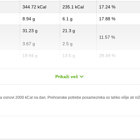
344.72 kCal
235.1 kCal
17.24 %
8.94 g
6.1 g
17.88 %
31.23 g
21.3 g
11.57 %
3.67 g
2.5 g
19.94 g
13.6 g
28.49 %
11.14 g
7.6 g
55.7 %
Prikaži več
4.4 g
3 g
17.6 %
0 g
0 g
 osnovi 2000 kCal na dan. Prehranske potrebe posameznika so lahko višje ali nižje,
1.47 mg
1 mg
61.73 mg
42.1 mg
206.89 mg
141.1 mg
91.64 mg
62.5 mg