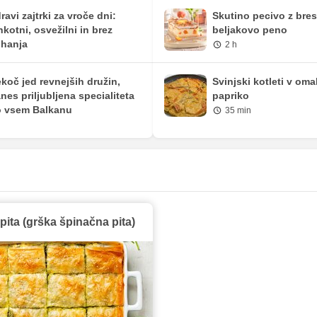
ravi zajtrki za vroče dni:
Skutino pecivo z bre
hkotni, osvežilni in brez
beljakovo peno
hanja
2 h
koč jed revnejših družin,
Svinjski kotleti v oma
nes priljubljena specialiteta
papriko
 vsem Balkanu
35 min
ita (grška špinačna pita)