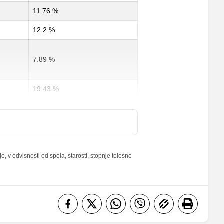
11.76 %
12.2 %
7.89 %
19.43 %
38 %
12 %
 v odvisnosti od spola, starosti, stopnje telesne