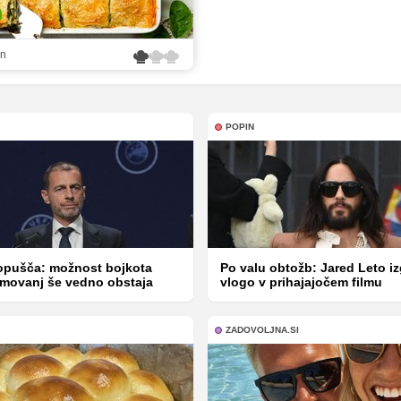
in
POPIN
opušča: možnost bojkota
Po valu obtožb: Jared Leto iz
ekmovanj še vedno obstaja
vlogo v prihajajočem filmu
ZADOVOLJNA.SI