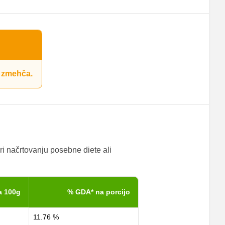
n zmehča.
ri načrtovanju posebne diete ali
a 100g
% GDA* na porcijo
11.76 %