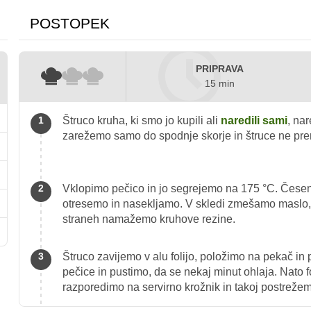
POSTOPEK
PRIPRAVA
15 min
Štruco kruha, ki smo jo kupili ali
naredili sami
, na
zarežemo samo do spodnje skorje in štruce ne p
Vklopimo pečico in jo segrejemo na 175 °C. Česen
otresemo in nasekljamo. V skledi zmešamo maslo, 
straneh namažemo kruhove rezine.
Štruco zavijemo v alu folijo, položimo na pekač i
pečice in pustimo, da se nekaj minut ohlaja. Nato 
razporedimo na servirno krožnik in takoj postreže