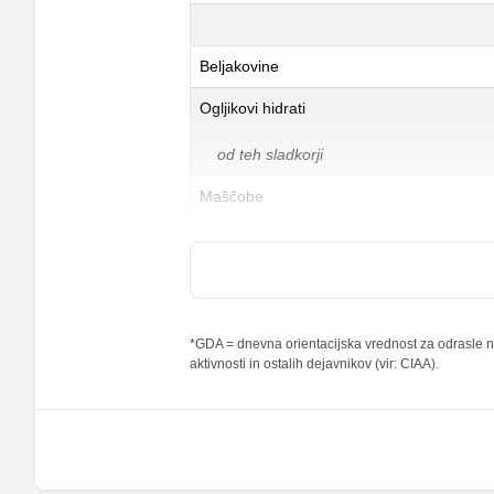
Beljakovine
Ogljikovi hidrati
od teh sladkorji
Maščobe
od teh nasičene maščobne kisline
Vlaknine
Folna kislina
*GDA = dnevna orientacijska vrednost za odrasle na
aktivnosti in ostalih dejavnikov (vir: CIAA).
Železo
Magnezij
Kalij
Kalcij