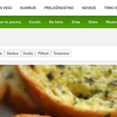
N VEGI
KUHINJE
PRILOŽNOSTNO
NOVICE
TRIKI 
ce in peciva
Kosilo
Na hitro
Zima
Dieta
Maste
a
Sladice
Kosilo
Piškoti
Testenine