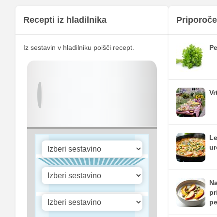
Fosfor
Recepti iz hladilnika
Priporoče
Cink
Iz sestavin v hladilniku poišči recept.
Pe
Selen
Vitamin A
Vitamin B1
Vr
Vitamin C
Vitamin D
Le
ur
Na
pr
pe