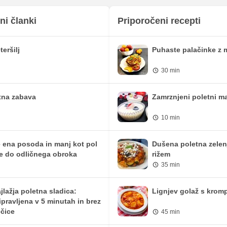
159.68 mg
108.9 mg
ni članki
Priporočeni recepti
0.73 mg
0.5 mg
teršilj
Puhaste palačinke z 
29.91 mg
20.4 mg
30 min
613.78 iu
418.6 iu
0 mg
0 mg
tna zabava
Zamrznjeni poletni ma
2.05 mg
1.4 mg
10 min
0.15 mg
0.1 mg
 ena posoda in manj kot pol
Dušena poletna zelen
e do odličnega obroka
rižem
35 min
jlažja poletna sladica:
Lignjev golaž s krom
ipravljena v 5 minutah in brez
čice
45 min