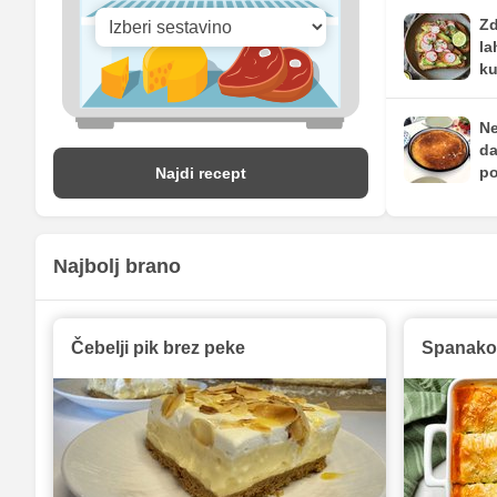
Zd
la
ku
Ne
da
po
Najdi recept
Najbolj brano
Čebelji pik brez peke
Spanakop