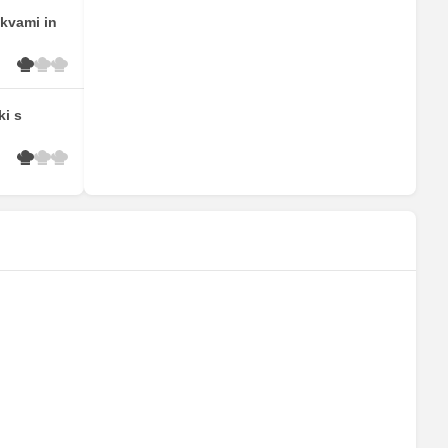
skvami in
ki s