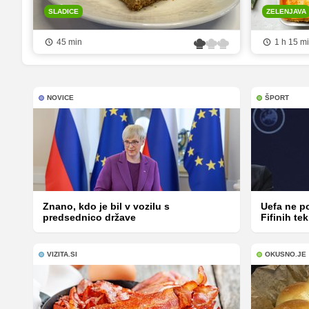
SLADICE
ZELENJAVA
45 min
1 h 15 m
NOVICE
ŠPORT
Znano, kdo je bil v vozilu s
Uefa ne p
predsednico države
Fifinih t
VIZITA.SI
OKUSNO.JE