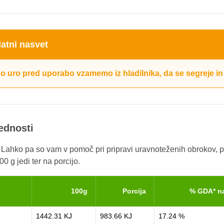
atni nasvet
o uro pred uporabo vzamemo iz hladilnika, da se segreje i
rednosti
. Lahko pa so vam v pomoč pri pripravi uravnoteženih obrokov, p
0 g jedi ter na porcijo.
100g
Porcija
% GDA* n
1442.31 KJ
983.66 KJ
17.24 %