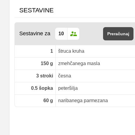
SESTAVINE
Sestavine za
Preračunaj
1
štruca kruha
150
g
zmehčanega masla
3
stroki
česna
0.5
šopka
peteršilja
60
g
naribanega parmezana