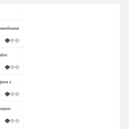
marelicami
fini
java z
pirjem