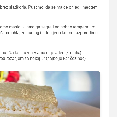
 brez sladkorja. Pustimo, da se malce ohladi, medtem
amo maslo, ki smo ga segreli na sobno temperaturo,
mešamo ohlajen puding in dobljeno kremo razporedimo
hu. Na koncu vmešamo utrjevalec (kremfix) in
ed rezanjem za nekaj ur (najbolje kar čez noč)