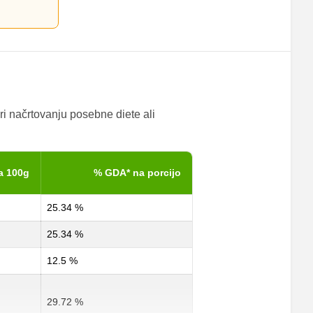
ri načrtovanju posebne diete ali
a 100g
% GDA* na porcijo
25.34 %
25.34 %
12.5 %
29.72 %