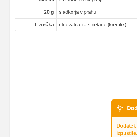
20
g
sladkorja v prahu
1
vrečka
utrjevalca za smetano (kremfix)
Dod
Dodatek 
izpustit