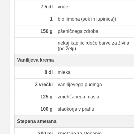
7.5
dl
vode
1
bio limona (sok in lupinica))
150
g
pšeničnega zdroba
nekaj kapljic rdeče barve za živila
(po želji)
Vanilijeva krema
8
dl
mleka
2
vrečki
vanilijevega pudinga
125
g
zmehčanega masla
100
g
sladkorja v prahu
Stepena smetana
300
ml
smetane za stepanje