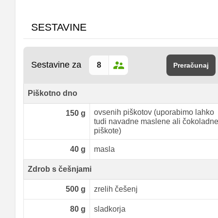
SESTAVINE
Sestavine za
Preračunaj
Piškotno dno
ovsenih piškotov (uporabimo lahko
150
g
tudi navadne maslene ali čokoladn
piškote)
40
g
masla
Zdrob s češnjami
500
g
zrelih češenj
80
g
sladkorja