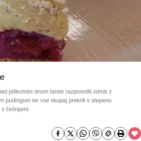
ne
Nad piškotnim dnom boste razporedili zdrob z
vim pudingom ter vse skupaj prekrili s stepeno
 s češnjami.