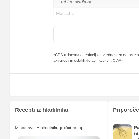
od teh sladkorji
Maščobe
od teh nasičene maščobne kisline
Vlaknine
Folna kislina
*GDA = dnevna orientacijska vrednost za odrasle na
aktivnosti in ostalih dejavnikov (vir: CIAA).
Železo
Magnezij
Kalij
Kalcij
Fosfor
Recepti iz hladilnika
Priporoče
Cink
Iz sestavin v hladilniku poišči recept.
Pu
Selen
tr