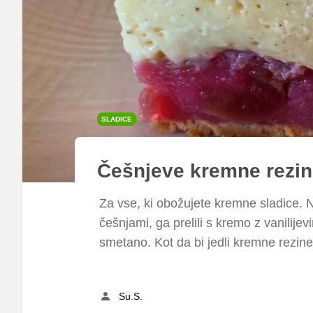
SLADICE
Češnjeve kremne rezi
Za vse, ki obožujete kremne sladice. 
češnjami, ga prelili s kremo z vanilije
smetano. Kot da bi jedli kremne rezine
Su.S.