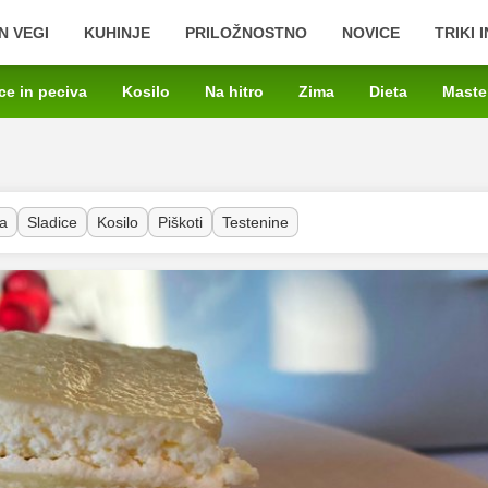
N VEGI
KUHINJE
PRILOŽNOSTNO
NOVICE
TRIKI 
ce in peciva
Kosilo
Na hitro
Zima
Dieta
Maste
a
Sladice
Kosilo
Piškoti
Testenine