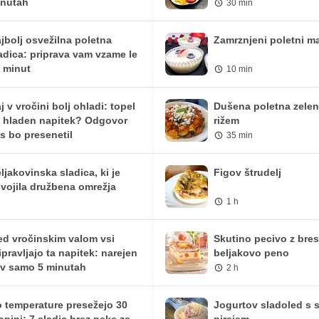
nutah
30 min
321.66 iu
557.63 iu
0 mg
0 mg
jbolj osvežilna poletna
Zamrznjeni poletni ma
adica: priprava vam vzame le
4.4 mg
7.63 mg
 minut
10 min
0.07 mg
0.13 mg
j v vročini bolj ohladi: topel
Dušena poletna zelen
i hladen napitek? Odgovor
rižem
s bo presenetil
35 min
ljakovinska sladica, ki je
Figov štrudelj
vojila družbena omrežja
1 h
d vročinskim valom vsi
Skutino pecivo z bre
ipravljajo ta napitek: narejen
beljakovo peno
 v samo 5 minutah
2 h
 temperature presežejo 30
Jogurtov sladoled s 
opinj: 7 sladic brez peke za
pirejem