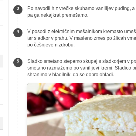
Po navodilih z vrečke skuhamo vanilijev puding, a
pa ga nekajkrat premešamo.
V posodi z električnim mešalnikom kremasto umeš
ter sladkor v prahu. V masleno zmes po žlicah v
po češnjevem zdrobu.
Sladko smetano stepemo skupaj s sladkorjem v pra
smetano razmažemo po vanilijevi kremi. Sladico pr
shranimo v hladilnik, da se dobro ohladi.