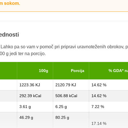
im sokom.
rednosti
. Lahko pa so vam v pomoč pri pripravi uravnoteženih obrokov, p
0 g jedi ter na porcijo.
100g
Porcija
% GDA* n
1223.36 KJ
2120.79 KJ
14.62 %
292.39 kCal
506.88 kCal
14.62 %
3.61 g
6.25 g
7.22 %
46.29 g
80.25 g
17.14 %