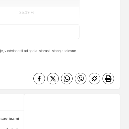
25.19 %
52.5 %
10.52 %
 v odvisnosti od spola, starosti, stopnje telesne
marelicami