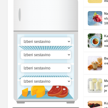
mi
Vitamin A
Vitamin B1
Na
sl
Vitamin C
10
Vitamin D
Ka
al
va
Be
os
Me
pr
je
Ko
st