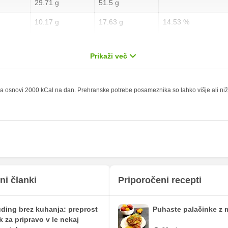
29.71 g
51.5 g
10.17 g
17.63 g
14.53 %
6.06 g
10.5 g
30.3 %
Prikaži več
1.51 g
2.63 g
6.04 %
8.8 g
15.25 g
 osnovi 2000 kCal na dan. Prehranske potrebe posameznika so lahko višje ali nižje,
0.5 mg
0.88 mg
14.28 mg
24.75 mg
130.87 mg
226.88 mg
31.8 mg
55.13 mg
125.03 mg
216.75 mg
ni članki
Priporočeni recepti
0.14 mg
0.25 mg
ding brez kuhanja: preprost
Puhaste palačinke z 
2.96 mg
5.13 mg
ik za pripravo v le nekaj