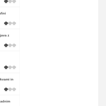
fini
java z
skvami in
sadnim