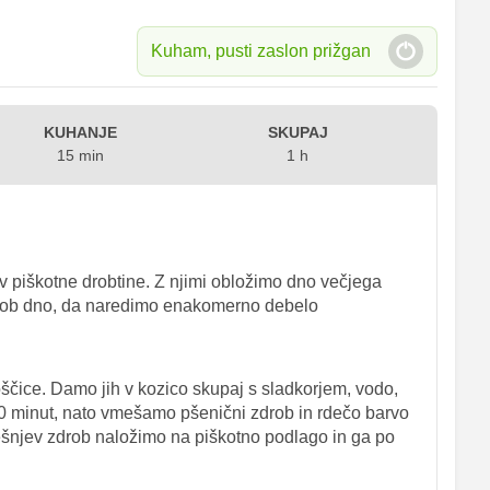
Kuham, pusti zaslon prižgan
KUHANJE
SKUPAJ
15 min
1 h
v piškotne drobtine. Z njimi obložimo dno večjega
o ob dno, da naredimo enakomerno debelo
čice. Damo jih v kozico skupaj s sladkorjem, vodo,
0 minut, nato vmešamo pšenični zdrob in rdečo barvo
češnjev zdrob naložimo na piškotno podlago in ga po