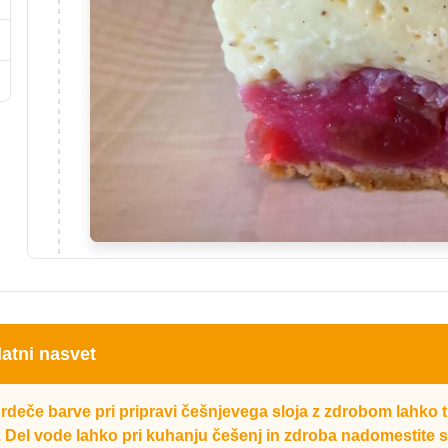
atni nasvet
rdeče barve pri pripravi češnjevega sloja z zdrobom lahko t
e. Del vode lahko pri kuhanju češenj in zdroba nadomestite s