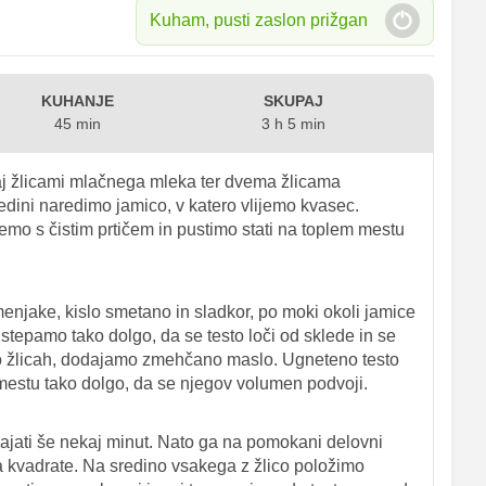
Kuham, pusti zaslon prižgan
KUHANJE
SKUPAJ
45 min
3 h 5 min
j žlicami mlačnega mleka ter dvema žlicama
edini naredimo jamico, v katero vlijemo kvasec.
mo s čistim prtičem in pustimo stati na toplem mestu
jake, kislo smetano in sladkor, po moki okoli jamice
tepamo tako dolgo, da se testo loči od sklede in se
 žlicah, dodajamo zmehčano maslo. Ugneteno testo
 mestu tako dolgo, da se njegov volumen podvoji.
ajati še nekaj minut. Nato ga na pomokani delovni
a kvadrate. Na sredino vsakega z žlico položimo