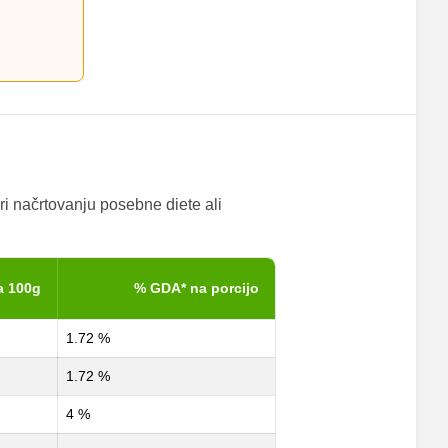
ri načrtovanju posebne diete ali
a 100g
% GDA* na porcijo
1.72 %
1.72 %
4 %