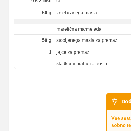
0.5
žličke
soli
50
g
zmehčanega masla
marelična marmelada
50
g
stopljenega masla za premaz
1
jajce za premaz
sladkor v prahu za posip
Dod
Vse sest
sobno te