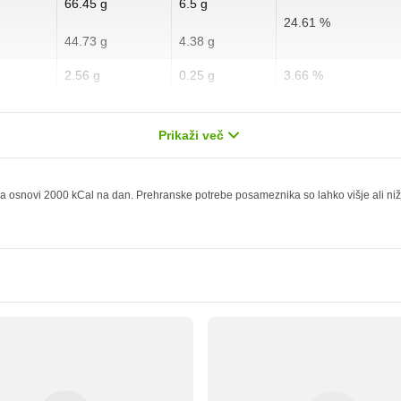
66.45 g
6.5 g
24.61 %
44.73 g
4.38 g
2.56 g
0.25 g
3.66 %
0 g
0 g
0 %
Prikaži več
12.78 g
1.25 g
51.12 %
0 g
0 g
 osnovi 2000 kCal na dan. Prehranske potrebe posameznika so lahko višje ali nižje,
0 mg
0 mg
28.12 mg
2.75 mg
512.46 mg
50.13 mg
15.34 mg
1.5 mg
341.21 mg
33.38 mg
2.56 mg
0.25 mg