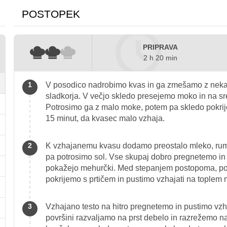
POSTOPEK
PRIPRAVA
2 h 20 min
V posodico nadrobimo kvas in ga zmešamo z neka
sladkorja. V večjo skledo presejemo moko in na sr
Potrosimo ga z malo moke, potem pa skledo pokrije
15 minut, da kvasec malo vzhaja.
K vzhajanemu kvasu dodamo preostalo mleko, rumen
pa potrosimo sol. Vse skupaj dobro pregnetemo in s
pokažejo mehurčki. Med stepanjem postopoma, po
pokrijemo s prtičem in pustimo vzhajati na toplem
Vzhajano testo na hitro pregnetemo in pustimo vzh
površini razvaljamo na prst debelo in razrežemo n