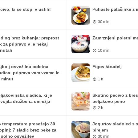
civo, ki se stopi v ustih!
Puhaste palačinke z 
30 min
ding brez kuhanja: preprost
Zamrznjeni poletni ma
ik za pripravo v le nekaj
nutah
10 min
jbolj osvežilna poletna
Figov štrudelj
adica: priprava vam vzame le
 minut
1 h
ljakovinska sladica, ki je
Skutino pecivo z bre
vojila družbena omrežja
beljakovo peno
2 h
 temperature presežejo 30
Jogurtov sladoled s 
opinj: 7 sladic brez peke za
pirejem
polno osvežitev
30 min