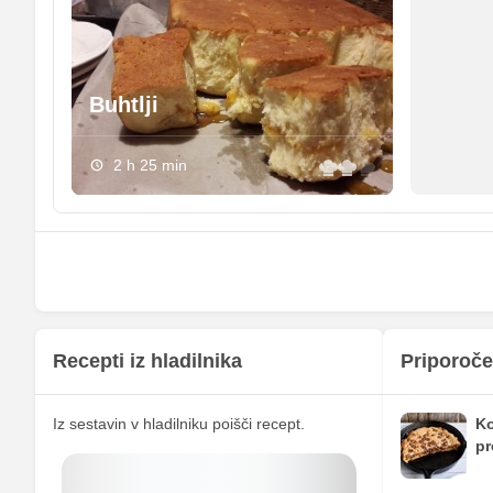
Selen
Vitamin A
Buhtlji
Vitamin B1
Vitamin C
2 h 25 min
Vitamin D
Recepti iz hladilnika
Priporoče
Iz sestavin v hladilniku poišči recept.
Ko
pr