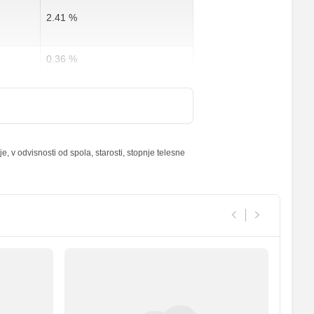
2.41 %
0.36 %
0 %
5 %
 v odvisnosti od spola, starosti, stopnje telesne