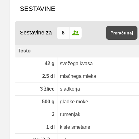
SESTAVINE
Sestavine za
Preračunaj
Testo
42
g
svežega kvasa
2.5
dl
mlačnega mleka
3
žlice
sladkorja
500
g
gladke moke
3
rumenjaki
1
dl
kisle smetane