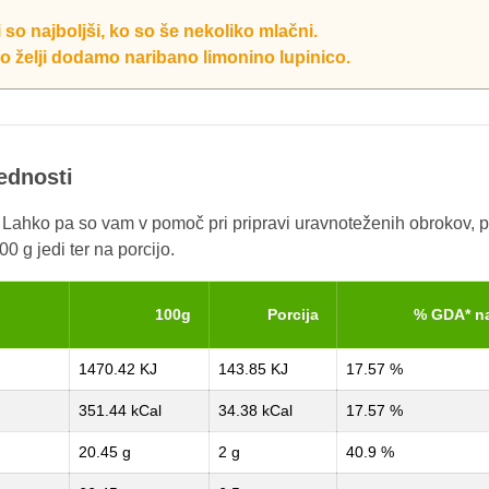
 so najboljši, ko so še nekoliko mlačni.
po želji dodamo naribano limonino lupinico.
rednosti
. Lahko pa so vam v pomoč pri pripravi uravnoteženih obrokov, p
0 g jedi ter na porcijo.
100g
Porcija
% GDA* n
1470.42 KJ
143.85 KJ
17.57 %
351.44 kCal
34.38 kCal
17.57 %
20.45 g
2 g
40.9 %