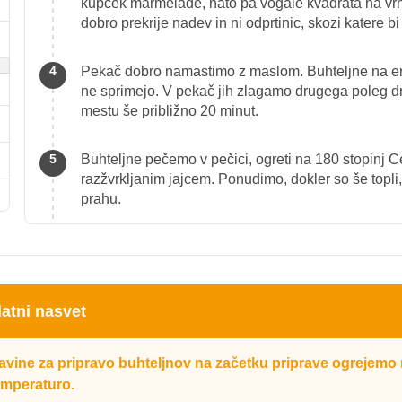
kupček marmelade, nato pa vogale kvadrata na vrh
dobro prekrije nadev in ni odprtinic, skozi katere
Pekač dobro namastimo z maslom. Buhteljne na en
ne sprimejo. V pekač jih zlagamo drugega poleg d
mestu še približno 20 minut.
Buhteljne pečemo v pečici, ogreti na 180 stopinj C
razžvrkljanim jajcem. Ponudimo, dokler so še topli
prahu.
atni nasvet
avine za pripravo buhteljnov na začetku priprave ogrejemo
mperaturo.