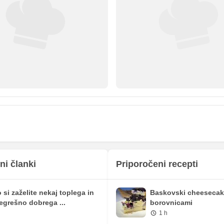
2.56 mg
0.25 mg
0 iu
0 iu
5.11 mg
0.5 mg
0 mg
0 mg
0 mg
0 mg
ni članki
Priporočeni recepti
 si zaželite nekaj toplega in
Baskovski cheesecak
egrešno dobrega ...
borovnicami
1 h