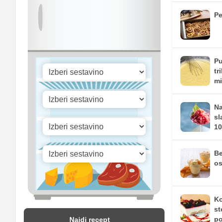
Pe
Pu
tr
mi
Na
sl
10
Be
os
Ko
st
po
Najdi recept