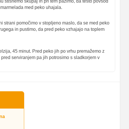
u stisnemo skupaj in pri tem pazimo, da testo povsod
 bi marmelada med peko uhajala.
i strani pomočimo v stopljeno maslo, da se med peko
rugega in pustimo, da pred peko vzhajajo na toplem
elzija, 45 minut. Pred peko jih po vrhu premažemo z
, pred serviranjem pa jih potrosimo s sladkorjem v
 na