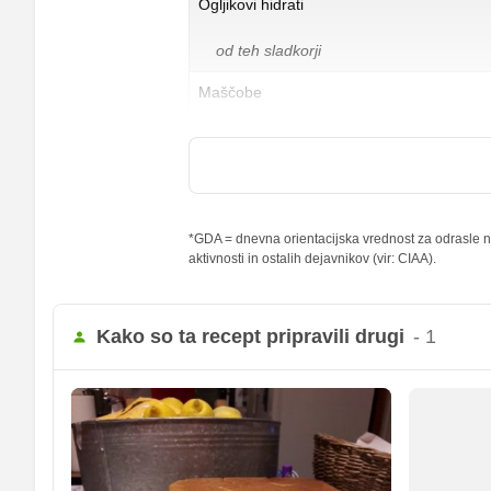
Ogljikovi hidrati
od teh sladkorji
Maščobe
od teh nasičene maščobne kisline
Vlaknine
Folna kislina
*GDA = dnevna orientacijska vrednost za odrasle na
aktivnosti in ostalih dejavnikov (vir: CIAA).
Železo
Magnezij
Kako so ta recept pripravili drugi
- 1
Kalij
Kalcij
Fosfor
Cink