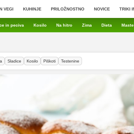
N VEGI
KUHINJE
PRILOŽNOSTNO
NOVICE
TRIKI 
ce in peciva
Kosilo
Na hitro
Zima
Dieta
Maste
a
Sladice
Kosilo
Piškoti
Testenine