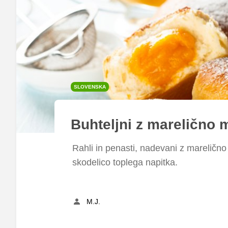
SLOVENSKA
Buhteljni z marelično
Rahli in penasti, nadevani z marelično
skodelico toplega napitka.
M.J.