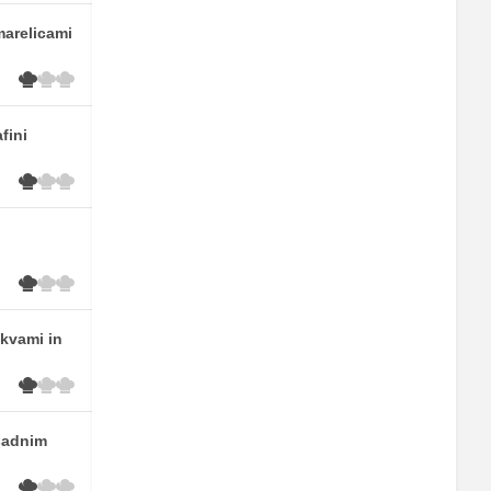
marelicami
fini
skvami in
sadnim