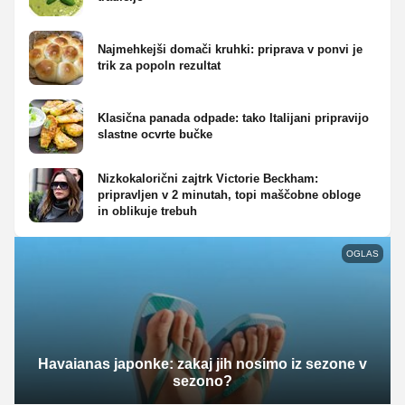
Najmehkejši domači kruhki: priprava v ponvi je
trik za popoln rezultat
Klasična panada odpade: tako Italijani pripravijo
slastne ocvrte bučke
Nizkokalorični zajtrk Victorie Beckham:
pripravljen v 2 minutah, topi maščobne obloge
in oblikuje trebuh
OGLAS
Havaianas japonke: zakaj jih nosimo iz sezone v
sezono?