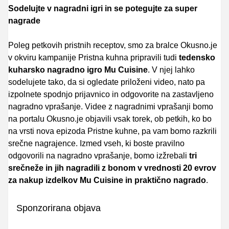
Sodelujte v nagradni igri in se potegujte za super
nagrade
Poleg petkovih pristnih receptov, smo za bralce Okusno.je
v okviru kampanije Pristna kuhna pripravili tudi
tedensko
kuharsko nagradno igro Mu Cuisine
. V njej lahko
sodelujete tako, da si ogledate priloženi video, nato pa
izpolnete spodnjo prijavnico in odgovorite na zastavljeno
nagradno vprašanje. Videe z nagradnimi vprašanji bomo
na portalu Okusno.je objavili vsak torek, ob petkih, ko bo
na vrsti nova epizoda Pristne kuhne, pa vam bomo razkrili
srečne nagrajence. Izmed vseh, ki boste pravilno
odgovorili na nagradno vprašanje, bomo izžrebali
tri
srečneže in jih nagradili z bonom v vrednosti 20 evrov
za nakup izdelkov Mu Cuisine in praktično nagrado
.
Sponzorirana objava