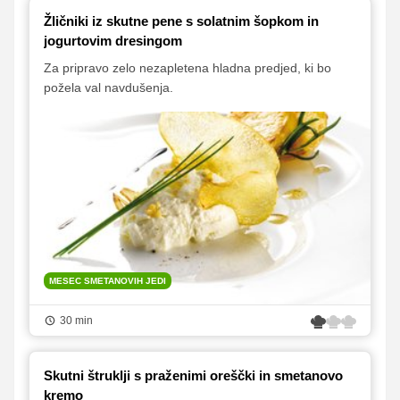
Žličniki iz skutne pene s solatnim šopkom in
jogurtovim dresingom
Za pripravo zelo nezapletena hladna predjed, ki bo
požela val navdušenja.
MESEC SMETANOVIH JEDI
30 min
Skutni štruklji s praženimi oreščki in smetanovo
kremo