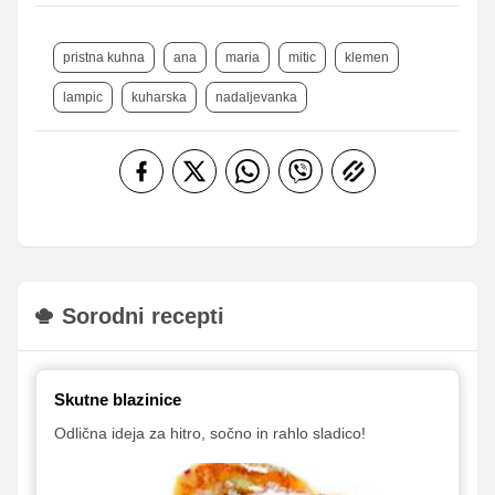
pristna kuhna
ana
maria
mitic
klemen
lampic
kuharska
nadaljevanka
Sorodni recepti
Skutne blazinice
Odlična ideja za hitro, sočno in rahlo sladico!