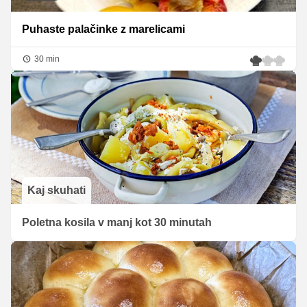
Puhaste palačinke z marelicami
30 min
Kaj skuhati
Poletna kosila v manj kot 30 minutah