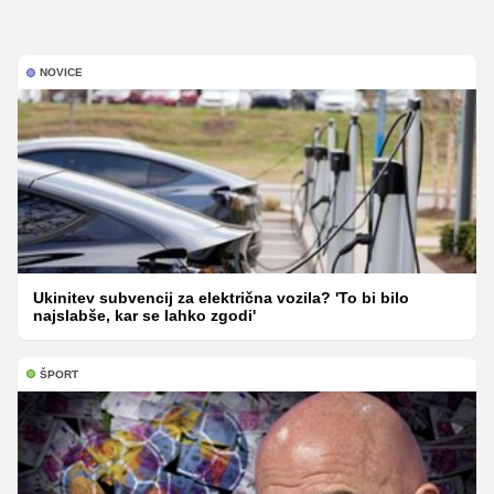
NOVICE
Ukinitev subvencij za električna vozila? 'To bi bilo
najslabše, kar se lahko zgodi'
ŠPORT