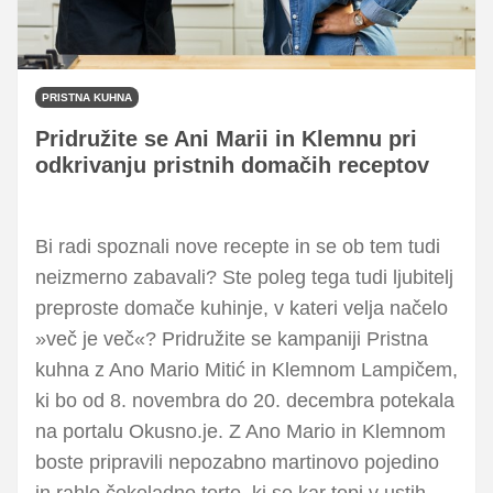
PRISTNA KUHNA
Pridružite se Ani Marii in Klemnu pri
odkrivanju pristnih domačih receptov
Bi radi spoznali nove recepte in se ob tem tudi
neizmerno zabavali? Ste poleg tega tudi ljubitelj
preproste domače kuhinje, v kateri velja načelo
»več je več«? Pridružite se kampaniji Pristna
kuhna z Ano Mario Mitić in Klemnom Lampičem,
ki bo od 8. novembra do 20. decembra potekala
na portalu Okusno.je. Z Ano Mario in Klemnom
boste pripravili nepozabno martinovo pojedino
in rahlo čokoladno torto, ki se kar topi v ustih,