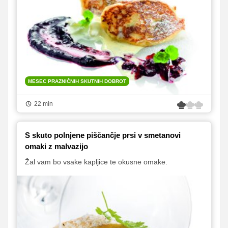
MESEC PRAZNIČNIH SKUTNIH DOBROT
22 min
S skuto polnjene piščančje prsi v smetanovi
omaki z malvazijo
Žal vam bo vsake kapljice te okusne omake.