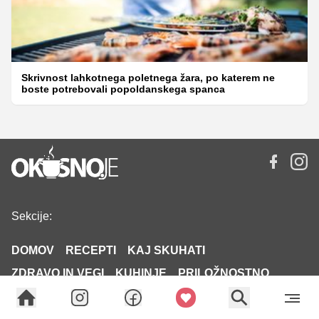
Skrivnost lahkotnega poletnega žara, po katerem ne
boste potrebovali popoldanskega spanca
Sekcije:
DOMOV
RECEPTI
KAJ SKUHATI
ZDRAVO IN VEGI
KUHINJE
PRILOŽNOSTNO
NOVICE
TRIKI IN NASVETI
ODDAJE