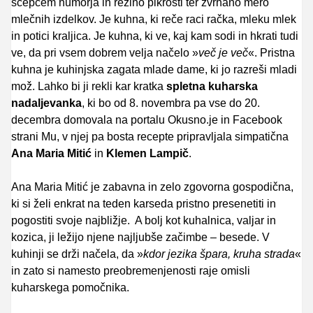
ščepcem humorja in rezino pikrosti ter zvrhano mero
mlečnih izdelkov. Je kuhna, ki reče raci račka, mleku mlek
in potici kraljica. Je kuhna, ki ve, kaj kam sodi in hkrati tudi
ve, da pri vsem dobrem velja načelo »
več je več
«. Pristna
kuhna je kuhinjska zagata mlade dame, ki jo razreši mladi
mož. Lahko bi ji rekli kar kratka
spletna kuharska
nadaljevanka
, ki bo od 8. novembra pa vse do 20.
decembra domovala na portalu Okusno.je in Facebook
strani Mu, v njej pa bosta recepte pripravljala simpatična
Ana Maria Mitić
in
Klemen Lampič
.
Ana Maria Mitić je zabavna in zelo zgovorna gospodična,
ki si želi enkrat na teden karseda pristno presenetiti in
pogostiti svoje najbližje. A bolj kot kuhalnica, valjar in
kozica, ji ležijo njene najljubše začimbe – besede. V
kuhinji se drži načela, da »
kdor jezika špara, kruha strada
«
in zato si namesto preobremenjenosti raje omisli
kuharskega pomočnika.