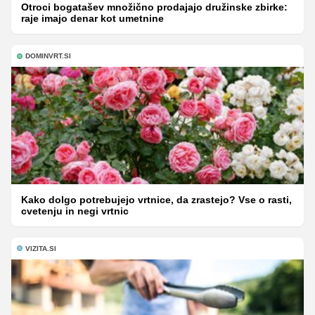
Otroci bogatašev množično prodajajo družinske zbirke:
raje imajo denar kot umetnine
DOMINVRT.SI
Kako dolgo potrebujejo vrtnice, da zrastejo? Vse o rasti,
cvetenju in negi vrtnic
VIZITA.SI