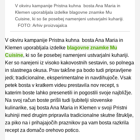
V okviru kampanije Pristna kuhna bosta Ana Maria in
Klemen uporabljala izdelke blagovne znamke Mu
Cuisine, ki so še posebej namenjeni ustvarjalni kuhariji.
FOTO: Arhiv proizvajalca
V okviru kampanije Pristna kuhna bosta Ana Maria in
Klemen uporabljala izdelke
blagovne znamke Mu
Cuisine
, ki so še posebej namenjeni ustvarjalni kuhariji.
Ker so narejeni iz visoko kakovostnih sestavin, so polnega
in slastnega okusa. Prav takšne pa bodo tudi pripravljene
jedi; tradicionalne, eksperimentalne in navdihujoče. Vsak
petek bosta v kratkem videu prestavila nov recept, s
katerim boste lahko presenetili in pogostili svoje najbližje.
Na svoj račun boste prišli tudi ljubitelji slovenske
kulinarike, saj bosta Ana Maria in Klemen v svoji Pristni
kuhinji med drugim pripravila tradicionalne skutne štruklje,
za piko na i prihajajočih praznikov pa vam bosta razkrila
recept za domačo orehovo potico.