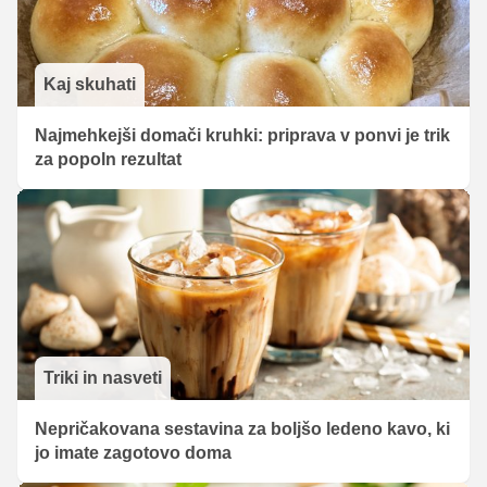
Kaj skuhati
Najmehkejši domači kruhki: priprava v ponvi je trik
za popoln rezultat
Triki in nasveti
Nepričakovana sestavina za boljšo ledeno kavo, ki
jo imate zagotovo doma