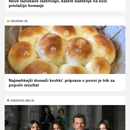
Nove raziskave razkrivajo, katere bakterije na koži
privlačijo komarje
OKUSNO.JE
Najmehkejši domači kruhki: priprava v ponvi je trik za
popoln rezultat
ZADOVOLJNA.SI