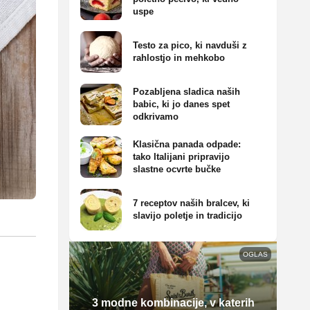
uspe
Testo za pico, ki navduši z
rahlostjo in mehkobo
Pozabljena sladica naših
babic, ki jo danes spet
odkrivamo
Klasična panada odpade:
tako Italijani pripravijo
slastne ocvrte bučke
7 receptov naših bralcev, ki
slavijo poletje in tradicijo
OGLAS
3 modne kombinacije, v katerih