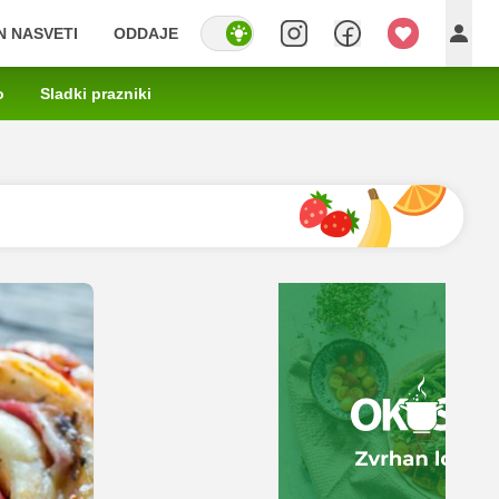
IN NASVETI
ODDAJE
o
Sladki prazniki