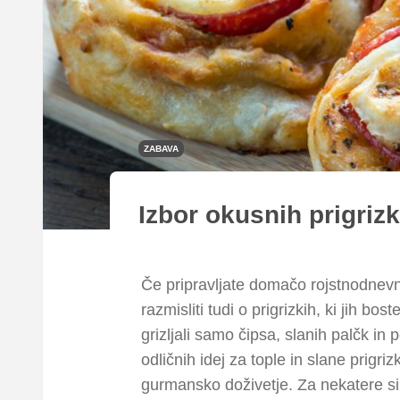
ZABAVA
Izbor okusnih prigriz
Če pripravljate domačo rojstnodnevno
razmisliti tudi o prigrizkih, ki jih b
grizljali samo čipsa, slanih palčk in 
odličnih idej za tople in slane prigr
gurmansko doživetje. Za nekatere si b