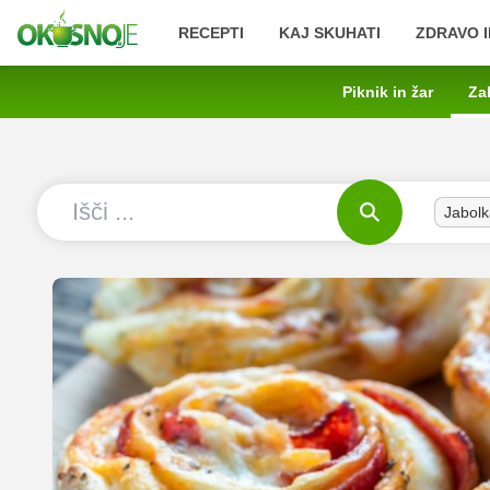
RECEPTI
KAJ SKUHATI
ZDRAVO I
Piknik in žar
Za
Jabolk