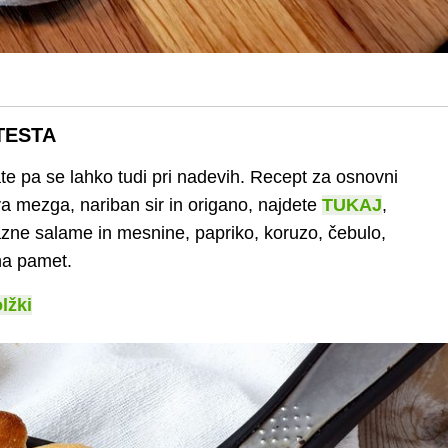
TESTA
grate pa se lahko tudi pri nadevih. Recept za osnovni
va mezga, nariban sir in origano, najdete
TUKAJ
,
azne salame in mesnine, papriko, koruzo, čebulo,
 na pamet.
lžki