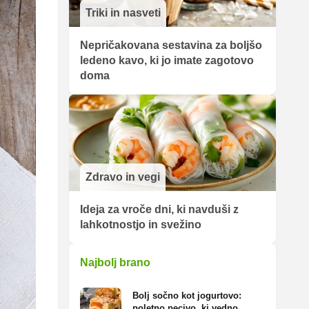
Triki in nasveti
Nepričakovana sestavina za boljšo
ledeno kavo, ki jo imate zagotovo
doma
Zdravo in vegi
Ideja za vroče dni, ki navduši z
lahkotnostjo in svežino
Najbolj brano
Bolj sočno kot jogurtovo:
poletno pecivo, ki vedno