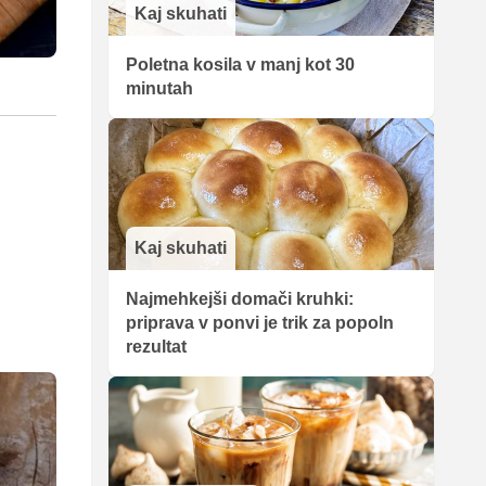
Kaj skuhati
Poletna kosila v manj kot 30
minutah
Kaj skuhati
Najmehkejši domači kruhki:
priprava v ponvi je trik za popoln
rezultat