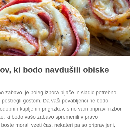
kov, ki bodo navdušili obiske
 zabavo, je poleg izbora pijače in sladic potrebno
oste postregli gostom. Da vaši povabljenci ne bodo
podobnih kupljenih prigrizkov, smo vam pripravili izbor
izke, ki bodo vašo zabavo spremenili v pravo
oste morali vzeti čas, nekateri pa so pripravljeni,