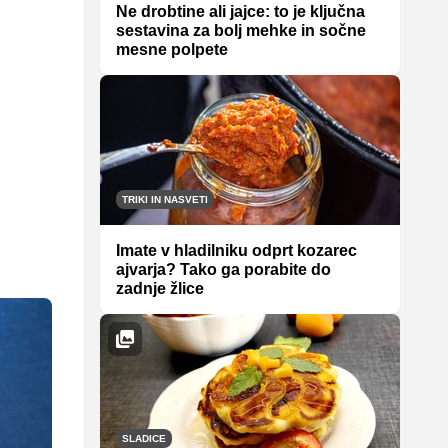
Ne drobtine ali jajce: to je ključna
sestavina za bolj mehke in sočne
mesne polpete
TRIKI IN NASVETI
Imate v hladilniku odprt kozarec
ajvarja? Tako ga porabite do
zadnje žlice
SLADICE