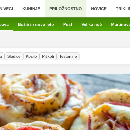
N VEGI
KUHINJE
PRILOŽNOSTNO
NOVICE
TRIKI 
bava
Božič in novo leto
Pust
Velika noč
Martinov
a
Sladice
Kosilo
Piškoti
Testenine