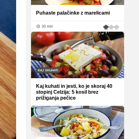
Puhaste palačinke z marelicami
30 min
KAJ SKUHATI
Kaj kuhati in jesti, ko je skoraj 40
stopinj Celzija: 5 kosil brez
prižiganja pečice