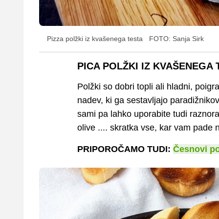
Pizza polžki iz kvašenega testa
FOTO: Sanja Sirk
PICA POLŽKI IZ KVAŠENEGA 
Polžki so dobri topli ali hladni, poi
nadev, ki ga sestavljajo paradižniko
sami pa lahko uporabite tudi raznor
olive .... skratka vse, kar vam pade
PRIPOROČAMO TUDI:
Česnovi po