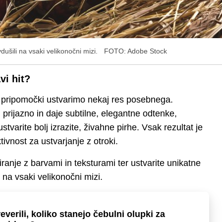
ušili na vsaki velikonočni mizi.
FOTO: Adobe Stock
vi hit?
 pripomočki ustvarimo nekaj res posebnega.
u prijazno in daje subtilne, elegantne odtenke,
tvarite bolj izrazite, živahne pirhe. Vsak rezultat je
ktivnost za ustvarjanje z otroki.
ranje z barvami in teksturami ter ustvarite unikatne
 na vsaki velikonočni mizi.
everili, koliko stanejo čebulni olupki za