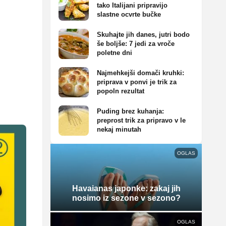
tako Italijani pripravijo
slastne ocvrte bučke
Skuhajte jih danes, jutri bodo
še boljše: 7 jedi za vroče
poletne dni
Najmehkejši domači kruhki:
priprava v ponvi je trik za
popoln rezultat
Puding brez kuhanja:
preprost trik za pripravo v le
nekaj minutah
OGLAS
Havaianas japonke: zakaj jih
nosimo iz sezone v sezono?
OGLAS