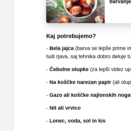
barvanje
Kaj potrebujemo?
-
Bela jajca
(barva se lepše prime in
tudi rjava, saj tehnika dobro deluje tu
-
Čebulne olupke
(za lepši videz u
-
Na koščke narezan papir
(ali olu
-
Gazo ali koščke najlonskih noga
-
Nit ali vrvico
-
Lonec, voda, sol in kis