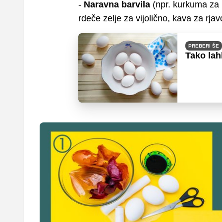
-
Naravna barvila
(npr. kurkuma za 
rdeče zelje za vijolično, kava za rja
PREBERI ŠE
Tako lah