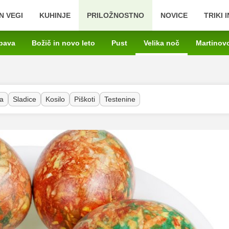
N VEGI
KUHINJE
PRILOŽNOSTNO
NOVICE
TRIKI 
bava
Božič in novo leto
Pust
Velika noč
Martinov
a
Sladice
Kosilo
Piškoti
Testenine