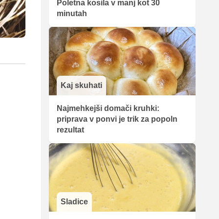
Poletna kosila v manj kot 30
minutah
Kaj skuhati
Najmehkejši domači kruhki:
priprava v ponvi je trik za popoln
rezultat
Sladice