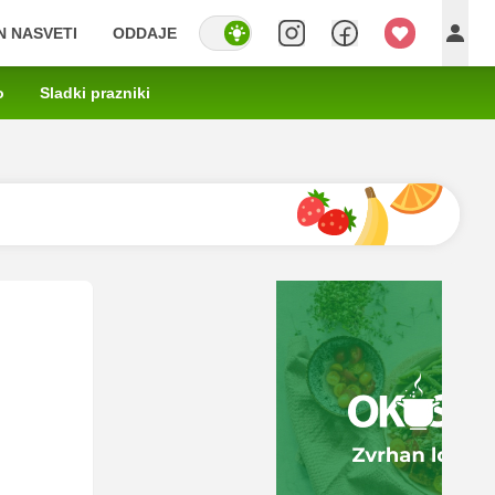
IN NASVETI
ODDAJE
o
Sladki prazniki