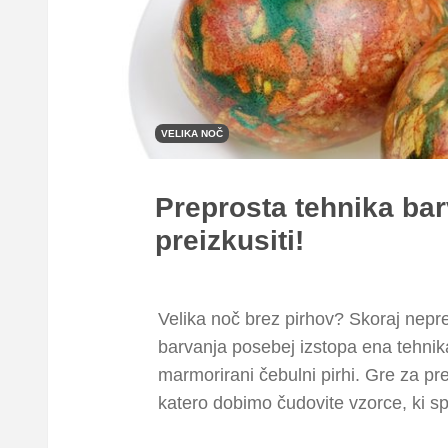
VELIKA NOČ
Preprosta tehnika bar
preizkusiti!
Velika noč brez pirhov? Skoraj nepred
barvanja posebej izstopa ena tehnik
marmorirani čebulni pirhi. Gre za pr
katero dobimo čudovite vzorce, ki s