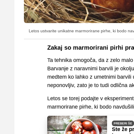
Letos ustvarite unikatne marmorirane pirhe, ki bodo navd
Zakaj so marmorirani pirhi pra
Ta tehnika omogoča, da z zelo malo
Barvanje z naravnimi barvili je okolj
medtem ko lahko z umetnimi barvili us
neponovljiv, zato je to tudi odlična a
Letos se torej podajte v eksperimenti
marmorirane pirhe, ki bodo navdušili
PREBERI ŠE
Ste že pr