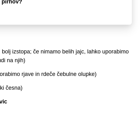
 pirhov?
 bolj izstopa; če nimamo belih jajc, lahko uporabimo
di na njih)
porabimo rjave in rdeče čebulne olupke)
pki česna)
vic