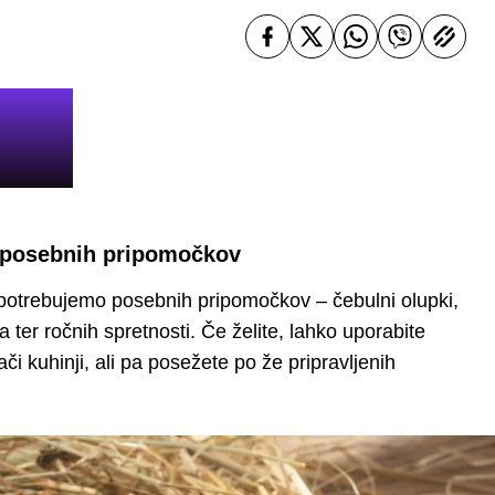
z posebnih pripomočkov
 potrebujemo posebnih pripomočkov – čebulni olupki,
ja ter ročnih spretnosti. Če želite, lahko uporabite
či kuhinji, ali pa posežete po že pripravljenih