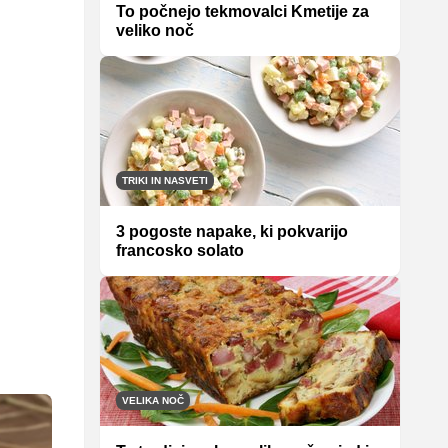
To počnejo tekmovalci Kmetije za
veliko noč
TRIKI IN NASVETI
3 pogoste napake, ki pokvarijo
francosko solato
VELIKA NOČ