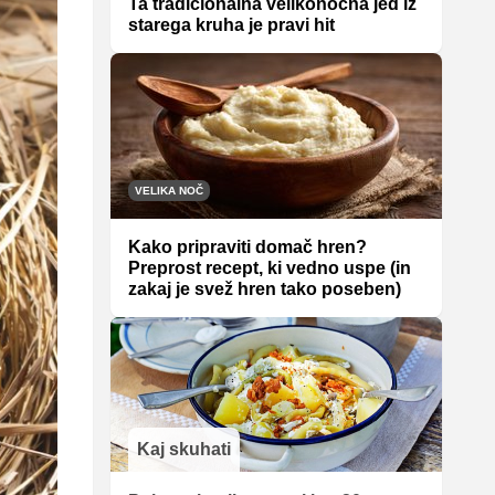
Ta tradicionalna velikonočna jed iz
starega kruha je pravi hit
VELIKA NOČ
Kako pripraviti domač hren?
Preprost recept, ki vedno uspe (in
zakaj je svež hren tako poseben)
Kaj skuhati