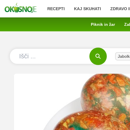
RECEPTI
KAJ SKUHATI
ZDRAVO I
Piknik in žar
Za
Jabolk