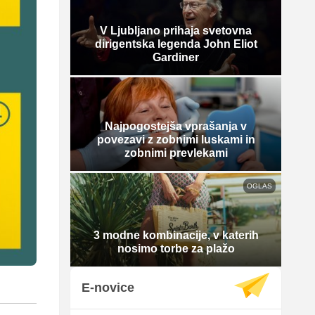
V Ljubljano prihaja svetovna
dirigentska legenda John Eliot
Gardiner
Najpogostejša vprašanja v
povezavi z zobnimi luskami in
zobnimi prevlekami
OGLAS
3 modne kombinacije, v katerih
nosimo torbe za plažo
E-novice