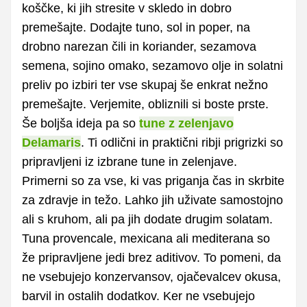
koščke, ki jih stresite v skledo in dobro
premešajte. Dodajte tuno, sol in poper, na
drobno narezan čili in koriander, sezamova
semena, sojino omako, sezamovo olje in solatni
preliv po izbiri ter vse skupaj še enkrat nežno
premešajte. Verjemite, obliznili si boste prste.
Še boljša ideja pa so
tune z zelenjavo
Delamaris
. Ti odlični in praktični ribji prigrizki so
pripravljeni iz izbrane tune in zelenjave.
Primerni so za vse, ki vas priganja čas in skrbite
za zdravje in težo. Lahko jih uživate samostojno
ali s kruhom, ali pa jih dodate drugim solatam.
Tuna provencale, mexicana ali mediterana so
že pripravljene jedi brez aditivov. To pomeni, da
ne vsebujejo konzervansov, ojačevalcev okusa,
barvil in ostalih dodatkov. Ker ne vsebujejo