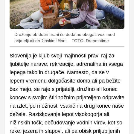
Druženje ob dobri hrani še dodatno obogati vezi med
prijatelji ali družinskimi člani.
FOTO: Dreamstime
Slovenija je kljub svoji majhnosti pravi raj za
ljubitelje narave, rekreacije, adrenalina in vsega
lepega tako in drugače. Namesto, da se v
lepem vremenu dolgočasite doma ali pa bežite
čez mejo, se raje s prijatelji, družino ali konec
koncev s svojim štirinožnim prijateljem odpravite
na izlet, po možnosti vsakič na drug konec naše
dežele. Raziskovanje lepot visokogorja ali
nižinskih točk, občudovanje vodnih virov, kot so
reke, jezera in slapovi, ali pa obisk priljubljenih