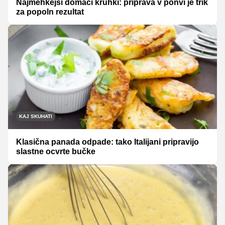
Najmehkejši domači kruhki: priprava v ponvi je trik
za popoln rezultat
KAJ SKUHATI
Klasična panada odpade: tako Italijani pripravijo
slastne ocvrte bučke