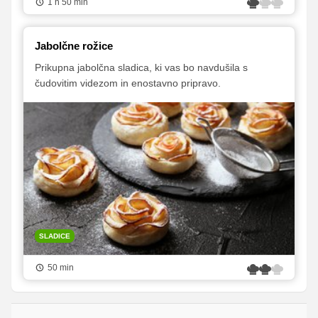
1 h 50 min
Jabolčne rožice
Prikupna jabolčna sladica, ki vas bo navdušila s
čudovitim videzom in enostavno pripravo.
SLADICE
50 min