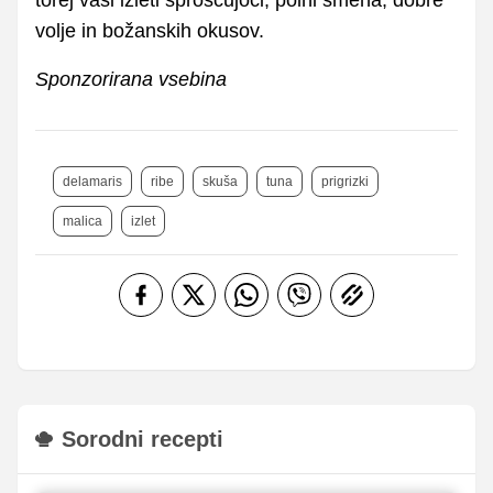
torej vaši izleti sproščujoči, polni smeha, dobre
volje in božanskih okusov.
Sponzorirana vsebina
delamaris
ribe
skuša
tuna
prigrizki
malica
izlet
Sorodni recepti