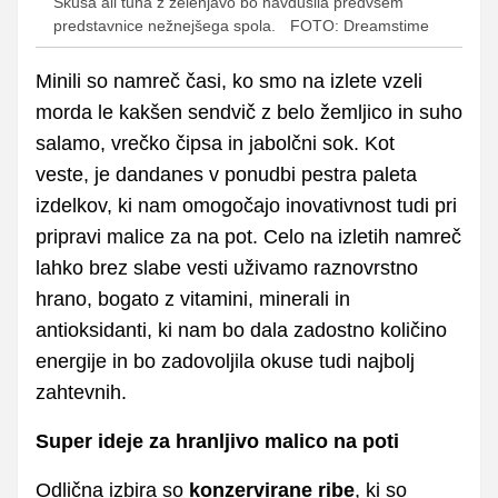
Skuša ali tuna z zelenjavo bo navdušila predvsem
predstavnice nežnejšega spola.
FOTO: Dreamstime
Minili so namreč časi, ko smo na izlete vzeli
morda le kakšen sendvič z belo žemljico in suho
salamo, vrečko čipsa in jabolčni sok. Kot
veste, je dandanes v ponudbi pestra paleta
izdelkov, ki nam omogočajo inovativnost tudi pri
pripravi malice za na pot. Celo na izletih namreč
lahko brez slabe vesti uživamo raznovrstno
hrano, bogato z vitamini, minerali in
antioksidanti, ki nam bo dala zadostno količino
energije in bo zadovoljila okuse tudi najbolj
zahtevnih.
Super ideje za hranljivo malico na poti
Odlična izbira so
konzervirane ribe
, ki so