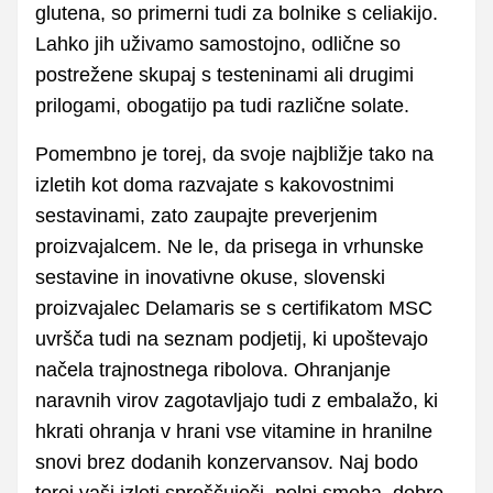
glutena, so primerni tudi za bolnike s celiakijo.
Lahko jih uživamo samostojno, odlične so
postrežene skupaj s testeninami ali drugimi
prilogami, obogatijo pa tudi različne solate.
Pomembno je torej, da svoje najbližje tako na
izletih kot doma razvajate s kakovostnimi
sestavinami, zato zaupajte preverjenim
proizvajalcem. Ne le, da prisega in vrhunske
sestavine in inovativne okuse, slovenski
proizvajalec Delamaris se s certifikatom MSC
uvršča tudi na seznam podjetij, ki upoštevajo
načela trajnostnega ribolova. Ohranjanje
naravnih virov zagotavljajo tudi z embalažo, ki
hkrati ohranja v hrani vse vitamine in hranilne
snovi brez dodanih konzervansov. Naj bodo