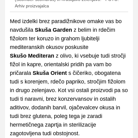
Arhiv proizvajalca
Med izdelki brez paradižnikove omake vas bo
navdušila
Skuša Garden
z belim in rdečim
fižolom ter koruzo in grahom ljubitelji
mediteranskih okusov poskusite
Skušo
Mediteran
z olivo, ki vsebuje tudi stročji
fižol in kapre, orientalski pridih pa vam bo
pričarala
Skuša
Orient
s čičeriko, obogatena
tudi s korenjem, rdečo papriko, stročjim fižolom
in drugo zelenjavo. Kot vsi ostali proizvodi pa so
tudi ti naravni, brez konzervansov in ostalih
aditivov, dodanih barvil, ojačevalcev okusa in
tudi brez glutena, poleg tega je zaradi
hermetičnega zaprtja in sterilizacije
zagotovljena tudi obstojnost.