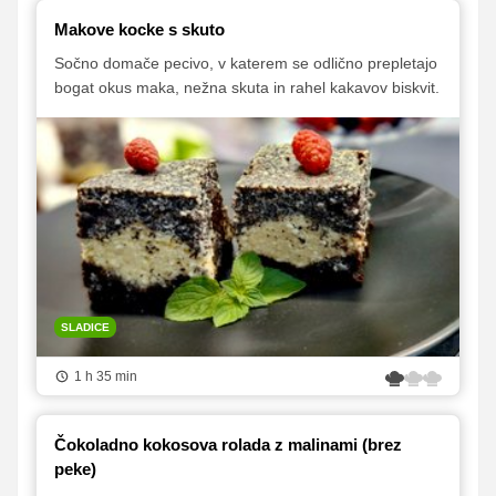
Makove kocke s skuto
Sočno domače pecivo, v katerem se odlično prepletajo
bogat okus maka, nežna skuta in rahel kakavov biskvit.
SLADICE
1 h 35 min
Čokoladno kokosova rolada z malinami (brez
peke)