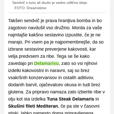
Sendvič s tuno ali skušo je vedno odlična ideja.
FOTO: Dreamstime
Takšen sendvič je prava hranljiva bomba in bo
zagotovo navdušil vso družino. Morda za vaše
najmlajše kakšno sestavino izpustite, če je ne
marajo. Pri vsem pa je najpomembnejše, da so
izbrane sestavine preverjene kakovosti, kar
velja predvsem za ribe. Tega se še kako
zavedajo pri
Delamarisu
, zato so vsi njihovi
izdelki kakovostni in naravni, saj so brez
vsakršnih konzervansov in ostalih aditivov,
dodanih barvil, ojačevalcev okusa in tudi brez
glutena. Za pripravo namaza zato izberite ribe v
olju kot sta izdelka
Tuna Steak Delamaris
in
Skušini fileti Mediteran
, če pa ste v časovni
stiski, lahko namesto doma pripravljenega