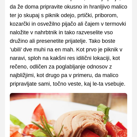
da že doma pripravite okusno in hranljivo malico
ter jo skupaj s piknik odejo, prtički, priborom,
kozarčki in osvežilno pijačo ali čajem v termovki
naložite v nahrbtnik in tako razveselite vso
družino ali presenetite prijatelje. Tako boste
’ubili’ dve muhi na en mah. Kot prvo je piknik v
naravi, sploh na kakšni res idilični lokaciji, kot
rečeno, odličen za poglabljanje odnosov z
najbližjimi, kot drugo pa v primeru, da malico
pripravljate sami, točno veste, kaj le-ta vsebuje.