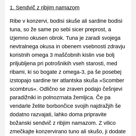
1. Sendvič z ribjim namazom
Ribe v konzervi, bodisi skuše ali sardine bodisi
tuna, so že same po sebi sicer preprost, a
izjemno okusen obrok. Tuna je zaradi svojega
nevtralnega okusa in obenem vsebnosti zdravju
koristnih omega 3 maščobnih kislin vse bolj
priljubljena pri potrošnikih vseh starosti, med
ribami, ki so bogate z omega-3, pa še posebej
izstopajo sardine ter atlantska skuša »Scomber
scombrus«. Odlično se zraven podajo češnjevi
paradižniki in polnozrnata žemljica. Če pa
vendarle želite borbončice svojih najdražjih še
dodatno razvajati, lahko doma pripravite
božanski sendvič z ribjim namazom. Z vilico
zmečkajte konzervirano tuno ali skušo, ji dodate