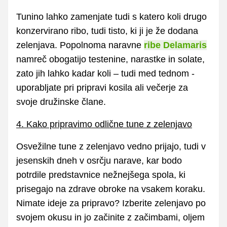
Tunino lahko zamenjate tudi s katero koli drugo
konzervirano ribo, tudi tisto, ki ji je že dodana
zelenjava. Popolnoma naravne
ribe Delamaris
namreč obogatijo testenine, narastke in solate,
zato jih lahko kadar koli – tudi med tednom -
uporabljate pri pripravi kosila ali večerje za
svoje družinske člane.
4. Kako pripravimo odlične tune z zelenjavo
Osvežilne tune z zelenjavo vedno prijajo, tudi v
jesenskih dneh v osrčju narave, kar bodo
potrdile predstavnice nežnejšega spola, ki
prisegajo na zdrave obroke na vsakem koraku.
Nimate ideje za pripravo? Izberite zelenjavo po
svojem okusu in jo začinite z začimbami, oljem