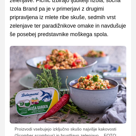
zelenjave. Picnic izbirajo ljubitelji fižola, sočna
Izola Brand pa je
v primerjavi z drugimi
pripravljena iz mlete ribe skuše, sedmih vrst
zelenjave ter paradižnikove omake in navdušuje
še posebej predstavnike moškega spola.
Proizvodi vsebujejo izključno skušo najvišje kakovosti
(Scomber scombrus) in hrustljavo zelenjavo.
FOTO: