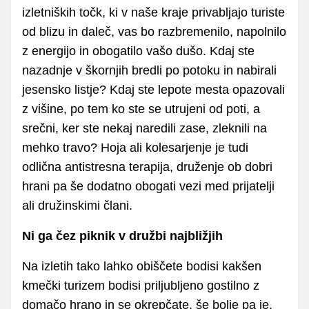
izletniških točk, ki v naše kraje privabljajo turiste
od blizu in daleč, vas bo razbremenilo, napolnilo
z energijo in obogatilo vašo dušo. Kdaj ste
nazadnje v škornjih bredli po potoku in nabirali
jesensko listje? Kdaj ste lepote mesta opazovali
z višine, po tem ko ste se utrujeni od poti, a
srečni, ker ste nekaj naredili zase, zleknili na
mehko travo? Hoja ali kolesarjenje je tudi
odlična antistresna terapija, druženje ob dobri
hrani pa še dodatno obogati vezi med prijatelji
ali družinskimi člani.
Ni ga čez piknik v družbi najbližjih
Na izletih tako lahko obiščete bodisi kakšen
kmečki turizem bodisi priljubljeno gostilno z
domačo hrano in se okrepčate, še bolje pa je,