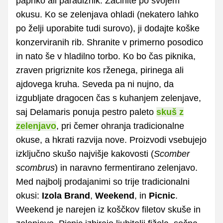
papriko ali paradižnik. Začinite po svojem
okusu. Ko se zelenjava ohladi (nekatero lahko
po želji uporabite tudi surovo), ji dodajte koške
konzerviranih rib. Shranite v primerno posodico
in nato še v hladilno torbo. Ko bo čas piknika,
zraven prigriznite kos rženega, pirinega ali
ajdovega kruha. Seveda pa ni nujno, da
izgubljate dragocen čas s kuhanjem zelenjave,
saj Delamaris ponuja pestro paleto
skuš z
zelenjavo
, pri čemer ohranja tradicionalne
okuse, a hkrati razvija nove. Proizvodi vsebujejo
izključno skušo najvišje kakovosti (
Scomber
scombrus
) in naravno fermentirano zelenjavo.
Med najbolj prodajanimi so trije tradicionalni
okusi:
Izola Brand
,
Weekend
, in
Picnic
.
Weekend je narejen iz koščkov filetov skuše in