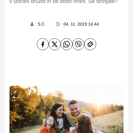
v izbrani družbi in ob dobri hrani. Se strinjate?
S.C.
04. 11. 2019 14.44