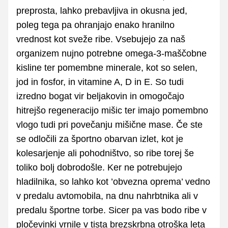
preprosta, lahko prebavljiva in okusna jed,
poleg tega pa ohranjajo enako hranilno
vrednost kot sveže ribe. Vsebujejo za naš
organizem nujno potrebne omega-3-maščobne
kisline ter pomembne minerale, kot so selen,
jod in fosfor, in vitamine A, D in E. So tudi
izredno bogat vir beljakovin in omogočajo
hitrejšo regeneracijo mišic ter imajo pomembno
vlogo tudi pri povečanju mišične mase. Če ste
se odločili za športno obarvan izlet, kot je
kolesarjenje ali pohodništvo, so ribe torej še
toliko bolj dobrodošle. Ker ne potrebujejo
hladilnika, so lahko kot ’obvezna oprema’ vedno
v predalu avtomobila, na dnu nahrbtnika ali v
predalu športne torbe. Sicer pa vas bodo ribe v
pločevinki vrnile v tista brezskrbna otroška leta