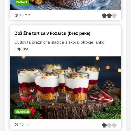
ZABAVA
40 min
Božična tortica v kozarcu (brez peke)
Čudovita praznična sladica s skoraj otročje lahko
pripravo.
SLADICE
40 min