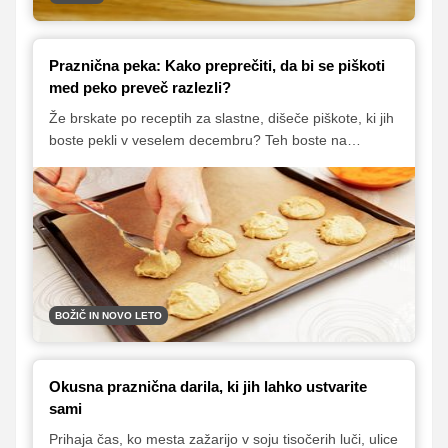
Praznična peka: Kako preprečiti, da bi se piškoti
med peko preveč razlezli?
Že brskate po receptih za slastne, dišeče piškote, ki jih
boste pekli v veselem decembru? Teh boste na
Okusno.je našli za zvrhan koš. Preden pa zavihate
rokave, si preberite nekaj nepogrešljivih nasvetov in
osvojite nekaj trikov, da bodo vaši piškoti še boljši, lepši
in tudi okusnejši.
BOŽIČ IN NOVO LETO
Okusna praznična darila, ki jih lahko ustvarite
sami
Prihaja čas, ko mesta zažarijo v soju tisočerih luči, ulice