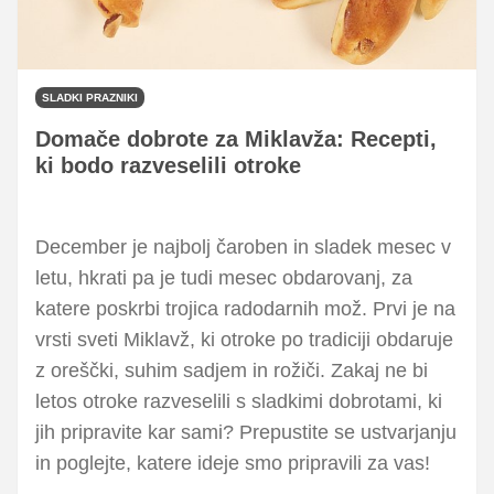
SLADKI PRAZNIKI
Domače dobrote za Miklavža: Recepti,
ki bodo razveselili otroke
December je najbolj čaroben in sladek mesec v
letu, hkrati pa je tudi mesec obdarovanj, za
katere poskrbi trojica radodarnih mož. Prvi je na
vrsti sveti Miklavž, ki otroke po tradiciji obdaruje
z oreščki, suhim sadjem in rožiči. Zakaj ne bi
letos otroke razveselili s sladkimi dobrotami, ki
jih pripravite kar sami? Prepustite se ustvarjanju
in poglejte, katere ideje smo pripravili za vas!