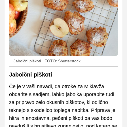
Jabolčni piškoti
FOTO: Shutterstock
Jabolčni piškoti
Če je v vaši navadi, da otroke za Miklavža
obdarite s sadjem, lahko jabolka uporabite tudi
za pripravo zelo okusnih piškotov, ki odlično
teknejo s skodelico toplega napitka. Priprava je
hitra in enostavna, pečeni piškoti pa vas bodo
navdušili s hrustljavo zunanjostjo, pod katero se