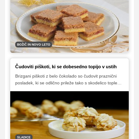
shraniti in se seveda zadržati, da ne boste vsega
pojedli že prej.
BOŽIČ IN NOVO LETO
Čudoviti piškoti, ki se dobesedno topijo v ustih
Brizgani piškoti z belo čokolado so čudovit praznični
posladek, ki se odlično prileže tako s skodelico toplega
napitka kot tudi s kozarcem penine ali sladkega belega
vina. Poleg tega pa so tudi tako rahli, da se kar topijo v
ustih. Oglejte si video, ki smo ga posneli z mlado
slaščičarko Kristino Turk, nato pa zavihajte rokave in s
slastnimi piškotki presenetite svoje najdražje.
SLADICE