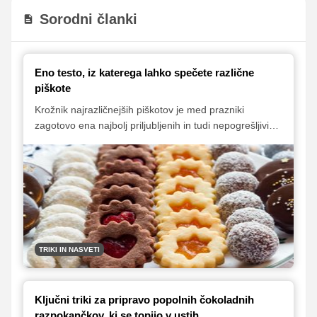
Sorodni članki
Eno testo, iz katerega lahko spečete različne
piškote
Krožnik najrazličnejših piškotov je med prazniki
zagotovo ena najbolj priljubljenih in tudi nepogrešljivih
sladkih razvad. Delo si lahko bistveno olajšamo, če
pripravimo osnovno testo, ki ga potem razdelimo na
posamezne dele, v katere dodamo poljubne dodatke,
kot so mleti oreški in kakav. Tako dobimo več različnih
vrst testa, iz katerih lahko pripravimo najrazličnejše
piškote – od linških rožic in išlerjev, do lešnikovih
rogljičkov ter krhkih maslenih piškotov, ki se kar stopijo
v ustih.
TRIKI IN NASVETI
Ključni triki za pripravo popolnih čokoladnih
razpokančkov, ki se topijo v ustih