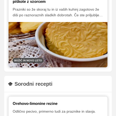
piškote z vzorcem
Prazniki so že skoraj tu in iz vaših kuhinj zagotovo že
diši po raznoraznih sladkih dobrotah. Če ste priljubljeni
valjarček z vzorcem založili v katerem od kuhinjskih
predalov, ga hitro poiščite. Sanja Sirk je z nami delila
recept za odlične piškote, razkriva pa tudi nekaj
skrivnosti, zaradi katerih vam bodo piškoti z valjarčkom
zagotovo uspeli.
BOŽIČ IN NOVO LETO
Sorodni recepti
Orehovo-limonine rezine
Odlično pecivo, primerno tudi za praznike in slavja.