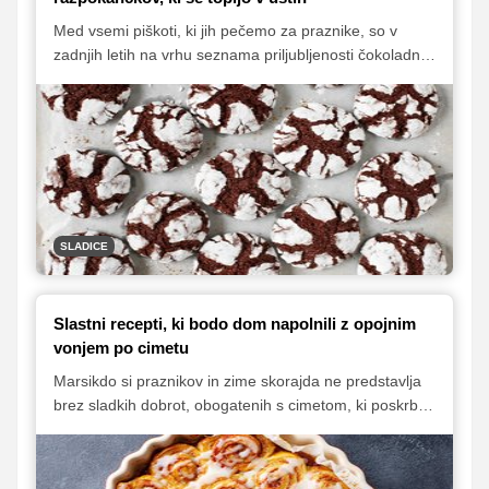
Med vsemi piškoti, ki jih pečemo za praznike, so v
zadnjih letih na vrhu seznama priljubljenosti čokoladni
razpokančki. Piškoti nas očarajo tako z videzom kot
tudi okusom. Pod krhko in čudovito razpokano površino
se namreč skriva sočna in okusna čokoladna sredica.
Predstavljamo vam nekaj nepogrešljivih nasvetov za
peko popolnih čokoladnih razpokančkov.
SLADICE
Slastni recepti, ki bodo dom napolnili z opojnim
vonjem po cimetu
Marsikdo si praznikov in zime skorajda ne predstavlja
brez sladkih dobrot, obogatenih s cimetom, ki poskrbi
za opojen vonj. Lahko ga dodajamo v kreme, piškote in
biskvit, še zlasti priljubljen pa je kot nadev za sladke
kvašene dobrote, ki se odlično priležejo s skodelico