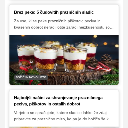
Brez peke: 5 čudovitih prazničnih sladic
Za vse, ki se peke prazničnih piškotov, peciva in
kvašenih dobrot neradi lotite zaradi neizkušenosti, so
odlična alternativa sladice, ki jih pripravimo brez
uporabe pečice. Izbira takšnih sladic je pestra in
raznolika tudi v času praznikov, saj so nam na voljo
številni recepti, ki jih lahko pripravite tako za zabavo kot
za svečano kosilo ali večerjo.
BOŽIČ IN NOVO LETO
Najboljši načini za shranjevanje prazničnega
peciva, piškotov in ostalih dobrot
Verjetno se sprašujete, katere sladice lahko že zdaj
pripravite za praznično mizo, ko pa je do božiča še kar
nekaj dni. Več, kot si mislite! Le ustrezno jih morate