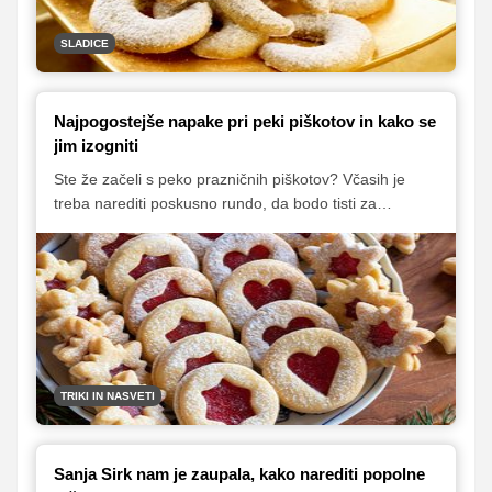
SLADICE
Najpogostejše napake pri peki piškotov in kako se
jim izogniti
Ste že začeli s peko prazničnih piškotov? Včasih je
treba narediti poskusno rundo, da bodo tisti za
praznike zares odlični. Piškoti se nam lahko
ponesrečijo iz različnih razlogov. Preverili smo, katere
so najpogostejše napake, ki jih delamo pri peki in kako
se jim lahko izognete.
TRIKI IN NASVETI
Sanja Sirk nam je zaupala, kako narediti popolne