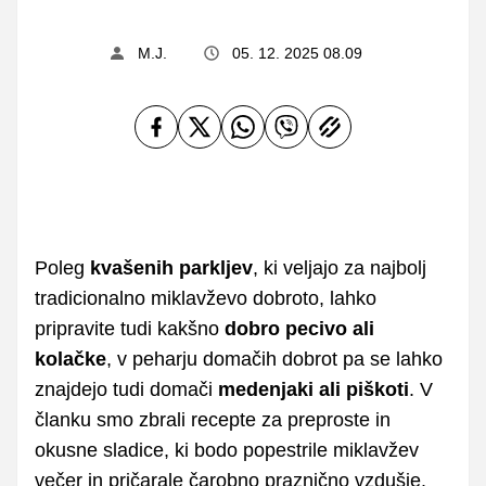
M.J.
05. 12. 2025 08.09
Poleg
kvašenih parkljev
, ki veljajo za najbolj
tradicionalno miklavževo dobroto, lahko
pripravite tudi kakšno
dobro pecivo ali
kolačke
, v peharju domačih dobrot pa se lahko
znajdejo tudi domači
medenjaki ali piškoti
. V
članku smo zbrali recepte za preproste in
okusne sladice, ki bodo popestrile miklavžev
večer in pričarale čarobno praznično vzdušje.