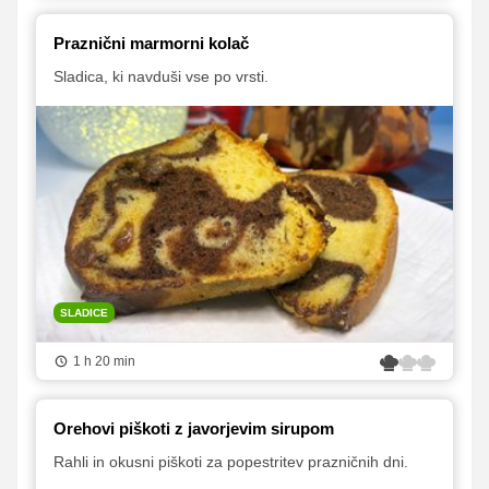
Praznični marmorni kolač
Sladica, ki navduši vse po vrsti.
SLADICE
1 h 20 min
Orehovi piškoti z javorjevim sirupom
Rahli in okusni piškoti za popestritev prazničnih dni.