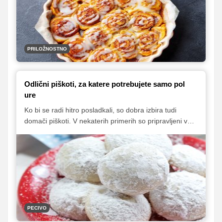
toplega napitka. Predstavljamo vam izbor naših
najljubših sladic, s katerimi boste v svoj dom v hipu
vnesli nekaj značilnega prazničnega vonja po
pregrešnih cimetovih dobrotah.
PRILOŽNOSTNO
Odlični piškoti, za katere potrebujete samo pol
ure
Ko bi se radi hitro posladkali, so dobra izbira tudi
domači piškoti. V nekaterih primerih so pripravljeni v
pičle pol ure, poleg tega pa zanje večinoma ne
potrebujete zapletenih sestavin, ampak zadostujejo že
vsakdanja živila iz shrambe in hladilnika. Predstavljamo
vam izbor naših najljubših hitro pripravljenih piškotov, ki
jih bo zagotovo (pre)hitro zmanjkalo.
PECIVO