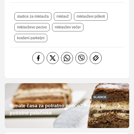
sladice za miklavža
miklavž
miklavževi piškoti
miklavževo pecivo
miklavžev večer
kvašeni parkeljni
SLADICE
Nimate časa za potratno potico? Pripravite
potratne palačinke