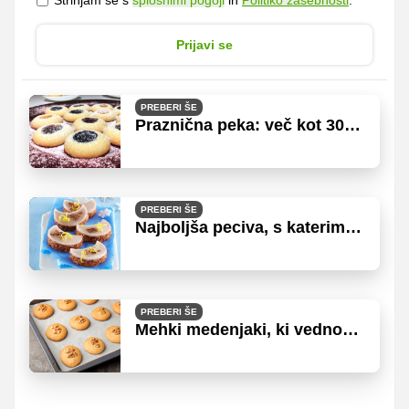
Prijavi se
PREBERI ŠE
Praznična peka: več kot 30
najbolj priljubljenih receptov
za piškote
PREBERI ŠE
Najboljša peciva, s katerimi
bodo letošnji prazniki še
slajši
PREBERI ŠE
Mehki medenjaki, ki vedno
uspejo