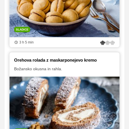
SLADICE
3 h 5 min
Orehova rolada z maskarponejevo kremo
Božansko okusna in rahla.