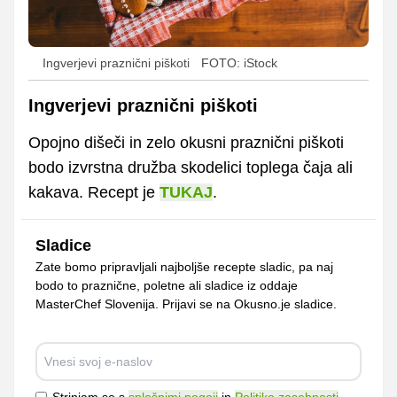
Ingverjevi praznični piškoti
FOTO: iStock
Ingverjevi praznični piškoti
Opojno dišeči in zelo okusni praznični piškoti
bodo izvrstna družba skodelici toplega čaja ali
kakava. Recept je
TUKAJ
.
Sladice
Zate bomo pripravljali najboljše recepte sladic, pa naj
bodo to praznične, poletne ali sladice iz oddaje
MasterChef Slovenija. Prijavi se na Okusno.je sladice.
Strinjam se s
splošnimi pogoji
in
Politiko zasebnosti
.