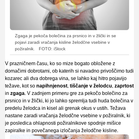
Zgaga je pekoča bolečina za prsnico in v žlički in se
pojavi zaradi vračanja kisline želodčne vsebine v
požiralnik.
FOTO: iStock
V prazničnem času, ko so mize bogato obložene z
domačimi dobrotami, ob katerih si navadno privoščimo tudi
kozarec ali dva dobrega vina, se lahko kaj hitro pojavijo
težave, kot so
napihnjenost
,
tiščanje v želodcu
,
zaprtost
in
zgaga
. V zadnjem primeru gre za pekočo bolečino za
prsnico in v žlički, ki jo lahko spremlja tudi huda bolečina v
predelu želodca in kisel ali grenak okus v ustih. Težava
nastane zaradi vračanja želodčne vsebine v požiralnik, ki
je posledica ohlapnosti požiralnikove spodnje mišice
zapiralke in povečanega izločanja želodčne kisline.