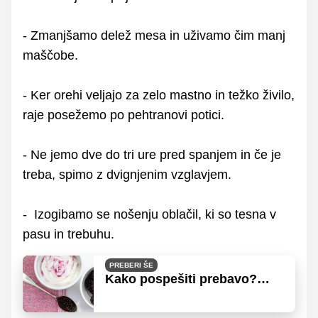
- Zmanjšamo delež mesa in uživamo čim manj
maščobe.
- Ker orehi veljajo za zelo mastno in težko živilo,
raje posežemo po pehtranovi potici.
- Ne jemo dve do tri ure pred spanjem in če je
treba, spimo z dvignjenim vzglavjem.
- Izogibamo se nošenju oblačil, ki so tesna v
pasu in trebuhu.
PREBERI ŠE
Kako pospešiti prebavo?
Jejte ta živila!