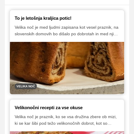
To je letošnja kraljica potic!
Velika noč je med ljudmi zapisana kot vesel praznik, na
slovenskih domovih bo dišalo po dobrotah in med njimi
bo zagotovo tudi potica. Na gradu Otočec je že tretje
leto zapored potekal Festival velikonočne potice, na
katerem je komisija med raznovrstnimi poticami iz vse
Slovenije izbrala najboljše tri "kraljice sladic".
VELIKA NOČ
Velikonočni recepti za vse okuse
Velika noč je praznik, ko se vsa družina zbere ob mizi,
ki se kar šibi pod težo velikonočnih dobrot, kot so
domača šunka, hren, pirhi, dišeča potica in številne