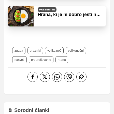
PREBERI ŠE
Hrana, ki je ni dobro jesti na
prazen želodec
zgaga
prazniki
velika noč
velikonočni
nasveti
preprečevanje
hrana
Sorodni članki