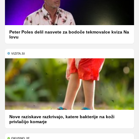
Peter Poles delil nasvete za bodoče tekmovalce kviza Na
lovu
VIZITA.SI
Nove raziskave razkrivajo, katere bakterije na koži
privlačijo komarje
OKUSNO.JE