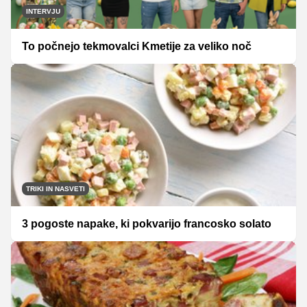
INTERVJU
To počnejo tekmovalci Kmetije za veliko noč
TRIKI IN NASVETI
3 pogoste napake, ki pokvarijo francosko solato