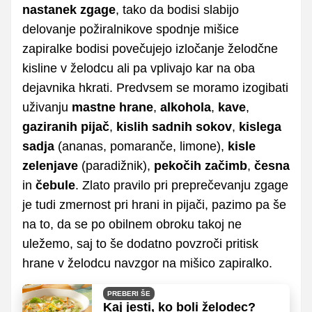
nastanek zgage
, tako da bodisi slabijo
delovanje požiralnikove spodnje mišice
zapiralke bodisi povečujejo izločanje želodčne
kisline v želodcu ali pa vplivajo kar na oba
dejavnika hkrati. Predvsem se moramo izogibati
uživanju
mastne hrane
,
alkohola
,
kave
,
gaziranih pijač
,
kislih sadnih sokov
,
kislega
sadja
(ananas, pomaranče, limone),
kisle
zelenjave
(paradižnik),
pekočih začimb
,
česna
in
čebule
. Zlato pravilo pri preprečevanju zgage
je tudi zmernost pri hrani in pijači, pazimo pa še
na to, da se po obilnem obroku takoj ne
uležemo, saj to še dodatno povzroči pritisk
hrane v želodcu navzgor na mišico zapiralko.
PREBERI ŠE
Kaj jesti, ko boli želodec?