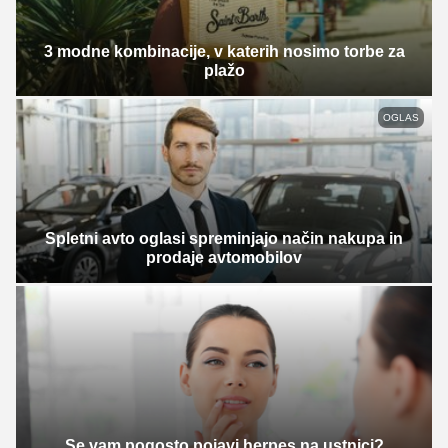
3 modne kombinacije, v katerih nosimo torbe za
plažo
OGLAS
Spletni avto oglasi spreminjajo način nakupa in
prodaje avtomobilov
Se vam pogosto pojavi herpes na ustnici?