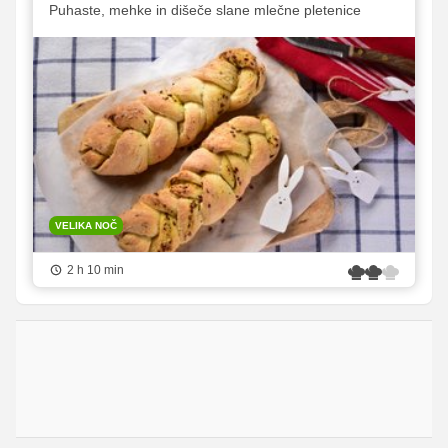
Puhaste, mehke in dišeče slane mlečne pletenice
VELIKA NOČ
2 h 10 min