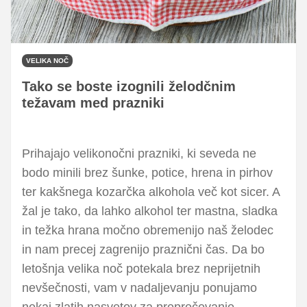
VELIKA NOČ
Tako se boste izognili želodčnim
težavam med prazniki
Prihajajo velikonočni prazniki, ki seveda ne
bodo minili brez šunke, potice, hrena in pirhov
ter kakšnega kozarčka alkohola več kot sicer. A
žal je tako, da lahko alkohol ter mastna, sladka
in težka hrana močno obremenijo naš želodec
in nam precej zagrenijo praznični čas. Da bo
letošnja velika noč potekala brez neprijetnih
nevšečnosti, vam v nadaljevanju ponujamo
nekaj zlatih nasvetov za preprečevanje