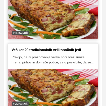
druge jedi, ki so s praznovanjem tako ali drugače
povezane. Za vas smo pripravili izbor odličnih receptov,
ki vam bodo v veliko pomoč pri pripravi nepozabne
velikonočne pojedine.
VELIKA NOČ
Več kot 20 tradicionalnih velikonočnih jedi
Pravijo, da ni praznovanja velike noči brez šunke,
hrena, pirhov in domače potice, zato poskrbite, da se
bo vaša miza letos šibila pod slastnimi velikonočnimi
dobrotami.
VELIKA NOČ