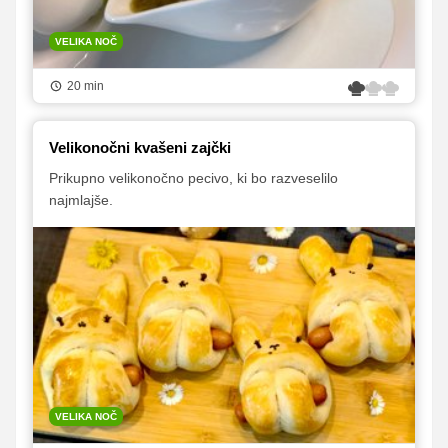
VELIKA NOČ
20 min
Velikonočni kvašeni zajčki
Prikupno velikonočno pecivo, ki bo razveselilo
najmlajše.
VELIKA NOČ