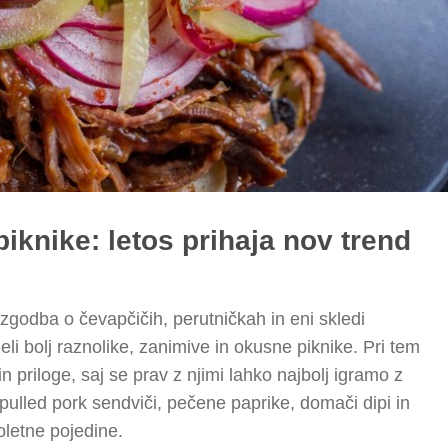
iknike: letos prihaja nov trend
zgodba o čevapčičih, perutničkah in eni skledi
eli bolj raznolike, zanimive in okusne piknike. Pri tem
 priloge, saj se prav z njimi lahko najbolj igramo z
 pulled pork sendviči, pečene paprike, domači dipi in
oletne pojedine.