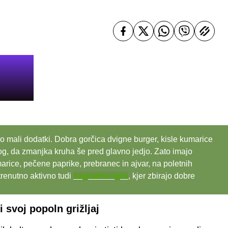
no mali dodatki. Dobra gorčica dvigne burger, kisle kumarice
log, da zmanjka kruha še pred glavno jedjo. Zato imajo
marice, pečene paprike, prebranec in ajvar, na poletnih
trenutno aktivno tudi
nagradno igro
, kjer zbirajo dobre
i svoj popoln grižljaj