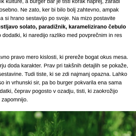
ik kulture, a burger bar je tisti korak naprej, zaradi
posebno. Ne zato, ker bi bilo bolj zahtevno, ampak
da si hrano sestavijo po svoje. Na mizo postavite
stljavo solato, paradižnik, karamelizirano čebulo
 dodatki, ki naredijo razliko med povprečnim in res
avno pravo mero kislosti, ki prereže bogat okus mesa.
u doda karakter. Prav pri takšnih detajlih se pokaže,
tavine. Tudi tiste, ki se zdi najmanj opazna. Lahko
 in vrhunski sir, pa bo burger pokvarila ena sama
tki, čeprav pogosto v ozadju, tisti, ki zaokrožijo
je zapomnijo.