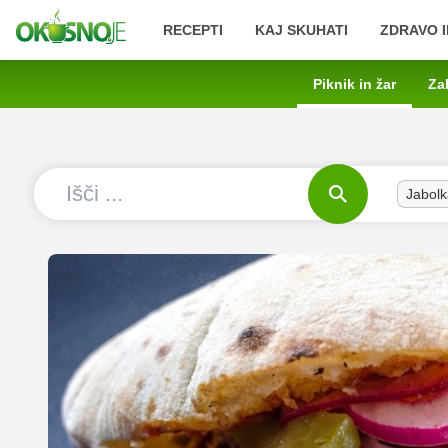
RECEPTI
KAJ SKUHATI
ZDRAVO I
Piknik in žar
Za
Jabolk