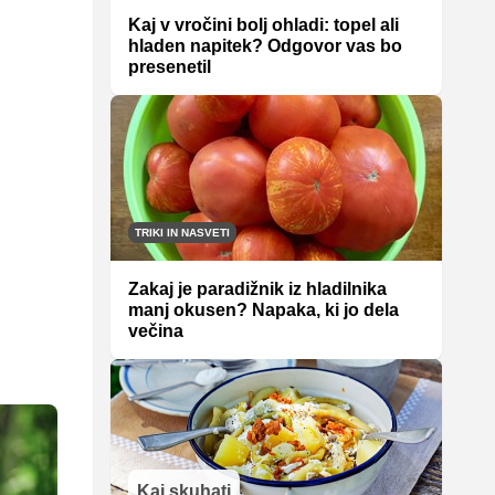
Kaj v vročini bolj ohladi: topel ali
hladen napitek? Odgovor vas bo
presenetil
TRIKI IN NASVETI
Zakaj je paradižnik iz hladilnika
manj okusen? Napaka, ki jo dela
večina
Kaj skuhati