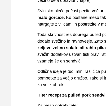
večino dela opravite vnaprej.
Svinjsko pleče počasi pecite več ur
malo gorčice.
Ko postane meso tako
natrgajte z vilicami in postrezite v
Toda skrivnost res dobrega pulled p
dodalo svežino in ravnovesje. Zato
zeljevo zeljno solato ali rahlo pika
svežih dodatkov ustvari tisti pravi "
vzamejo še en sendvič.
Odlična ideja je tudi mini različica p
bombetke za večjo družbo. Tako si 
za velik obrok.
Hiter recept za pulled pork sendv
Za meso potrebujete: