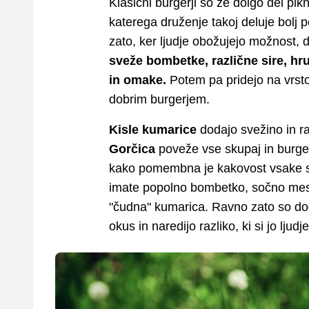
Klasični burgerji so že dolgo del pikn
katerega druženje takoj deluje bolj 
zato, ker ljudje obožujejo možnost, 
sveže bombetke, različne sire, hru
in omake.
Potem pa pridejo na vrsto
dobrim burgerjem.
Kisle kumarice
dodajo svežino in r
Gorčica
poveže vse skupaj in burgerj
kako pomembna je kakovost vsake ses
imate popolno bombetko, sočno meso
"čudna" kumarica. Ravno zato so doda
okus in naredijo razliko, ki si jo ljud