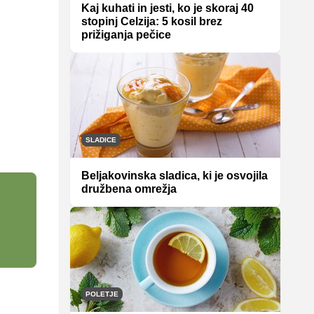
Kaj kuhati in jesti, ko je skoraj 40
stopinj Celzija: 5 kosil brez
prižiganja pečice
SLADICE
Beljakovinska sladica, ki je osvojila
družbena omrežja
POLETJE