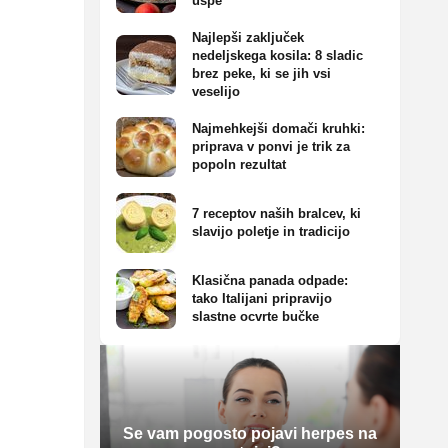
uspe
Najlepši zaključek
nedeljskega kosila: 8 sladic
brez peke, ki se jih vsi
veselijo
Najmehkejši domači kruhki:
priprava v ponvi je trik za
popoln rezultat
7 receptov naših bralcev, ki
slavijo poletje in tradicijo
Klasična panada odpade:
tako Italijani pripravijo
slastne ocvrte bučke
Se vam pogosto pojavi herpes na