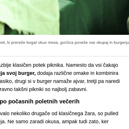
osti, ki prereže bogat okus mesa, gorčica poveže vse skupaj in burgerj
razbije klasičen potek piknika. Namesto da vsi čakajo
ja svoj burger,
dodaja različne omake in kombinira
siko, drugi si v burger namaže ajvar, tretji pa naredi
avno takšni pikniki so najbolj zabavni.
o po počasnih poletnih večerih
lovalo nekoliko drugače od klasičnega žara, so pulled
eja. Ne samo zaradi okusa, ampak tudi zato, ker