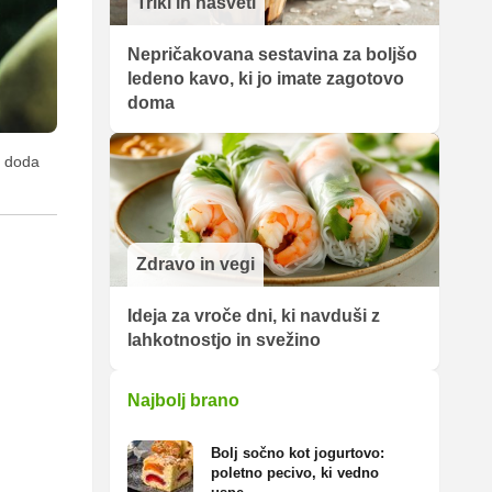
Triki in nasveti
Nepričakovana sestavina za boljšo
ledeno kavo, ki jo imate zagotovo
doma
u doda
Zdravo in vegi
Ideja za vroče dni, ki navduši z
lahkotnostjo in svežino
Najbolj brano
Bolj sočno kot jogurtovo:
poletno pecivo, ki vedno