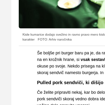
Kisle kumarice dodajo svežino in ravno pravo mero kisl
karakter
FOTO: Arhiv naročnika
Še boljše pri burger baru pa je, da 
na en krožnik hrane, si
vsak sestavl
okuse po svoje. Nekdo prisega na kla
skoraj sendvič namesto burgerja. In r
Pulled pork sendviči, ki dišij
Če želite pripraviti nekaj, kar bo de
pork sendviči skoraj vedno dobra id