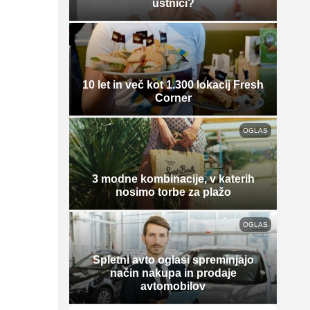
ustnici?
10 let in več kot 1.300 lokacij Fresh
Corner
OGLAS
3 modne kombinacije, v katerih
nosimo torbe za plažo
OGLAS
Spletni avto oglasi spreminjajo
način nakupa in prodaje
avtomobilov