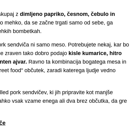
 skupaj z
dimljeno papriko, česnom, čebulo in
 mehko, da se začne trgati samo od sebe, ga
 mehkih bombetkah.
ork sendviča ni samo meso. Potrebujete nekaj, kar bo
 se zraven tako dobro podajo
kisle kumarice, hitro
nten ajvar.
Ravno ta kombinacija bogatega mesa in
street food" občutek, zaradi katerega ljudje vedno
ulled pork sendvičev, ki jih pripravite kot manjše
lahko vsak vzame enega ali dva brez občutka, da gre
iče