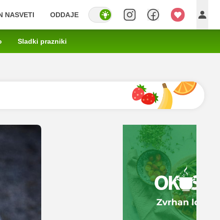
IN NASVETI
ODDAJE
o
Sladki prazniki