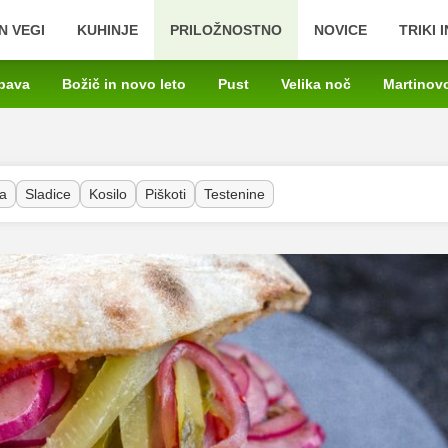
N VEGI
KUHINJE
PRILOŽNOSTNO
NOVICE
TRIKI 
bava
Božič in novo leto
Pust
Velika noč
Martinov
a
Sladice
Kosilo
Piškoti
Testenine