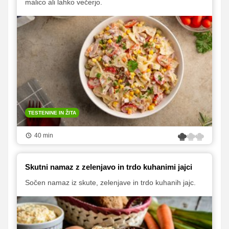
malico ali lahko večerjo.
TESTENINE IN ŽITA
40 min
Skutni namaz z zelenjavo in trdo kuhanimi jajci
Sočen namaz iz skute, zelenjave in trdo kuhanih jajc.