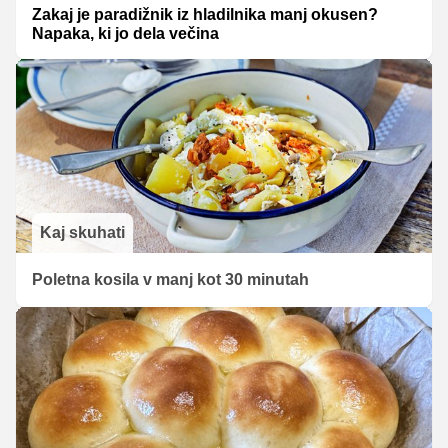
Zakaj je paradižnik iz hladilnika manj okusen?
Napaka, ki jo dela večina
Kaj skuhati
Poletna kosila v manj kot 30 minutah