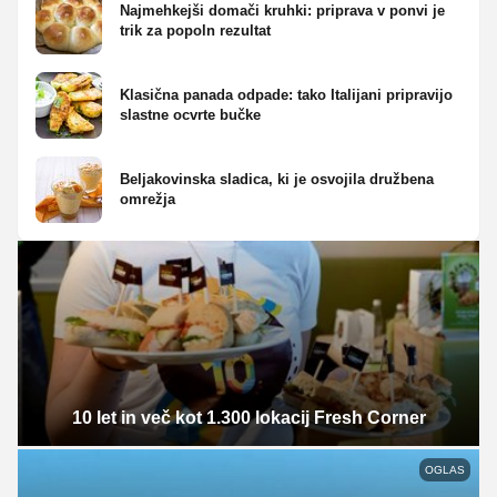
Najmehkejši domači kruhki: priprava v ponvi je
trik za popoln rezultat
Klasična panada odpade: tako Italijani pripravijo
slastne ocvrte bučke
Beljakovinska sladica, ki je osvojila družbena
omrežja
10 let in več kot 1.300 lokacij Fresh Corner
OGLAS