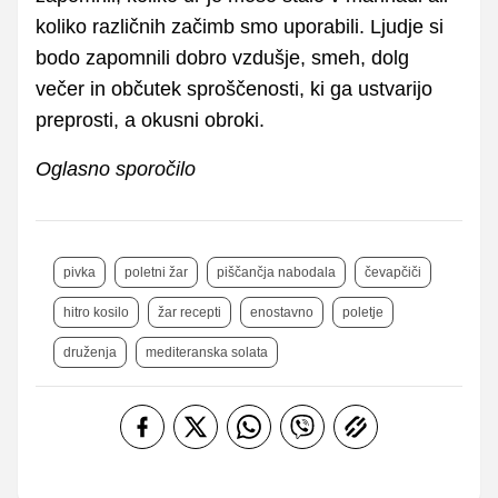
koliko različnih začimb smo uporabili. Ljudje si
bodo zapomnili dobro vzdušje, smeh, dolg
večer in občutek sproščenosti, ki ga ustvarijo
preprosti, a okusni obroki.
Oglasno sporočilo
pivka
poletni žar
piščančja nabodala
čevapčiči
hitro kosilo
žar recepti
enostavno
poletje
druženja
mediteranska solata