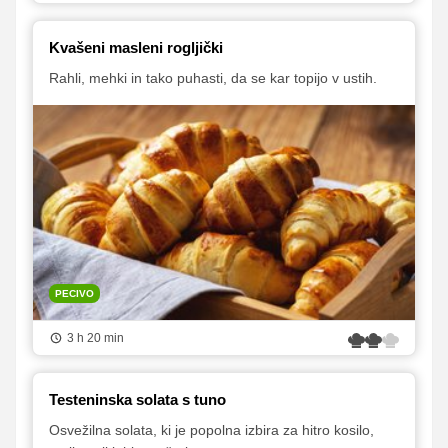
Kvašeni masleni rogljički
Rahli, mehki in tako puhasti, da se kar topijo v ustih.
PECIVO
3 h 20 min
Testeninska solata s tuno
Osvežilna solata, ki je popolna izbira za hitro kosilo,