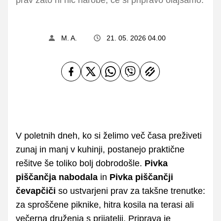
M. A.
21. 05. 2026 04.00
V poletnih dneh, ko si želimo več časa preživeti
zunaj in manj v kuhinji, postanejo praktične
rešitve še toliko bolj dobrodošle.
Pivka
piščančja nabodala
in
Pivka piščančji
čevapčiči
so ustvarjeni prav za takšne trenutke:
za sproščene piknike, hitra kosila na terasi ali
večerna druženja s prijatelji. Priprava je