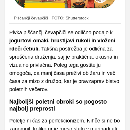
Piščančji čevapčiči
FOTO: Shutterstock
Pivka piščančji čevapčiči se odlično podajo k
jogurtovi omaki, hrustljavi rukoli in vloženi
rdeči čebuli.
Takšna postrežba je odlična za
sproščena druženja, saj je praktična, okusna in
vizualno privlačna. Poleg tega gostitelju
omogoča, da manj časa preživi ob žaru in več
časa za mizo z družbo, kar je pravzaprav bistvo
poletnih večerov.
Najboljši poletni obroki so pogosto
najbolj preprosti
Poletje ni čas za perfekcionizem. Nihče si ne bo
zapomnil, koliko ur je meso stalo v marinadi ali