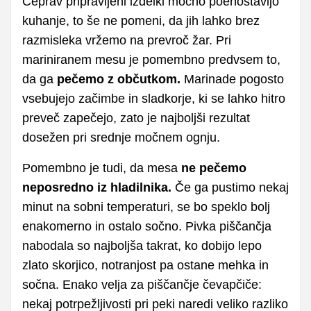
Čeprav pripravljeni izdelki močno poenostavijo
kuhanje, to še ne pomeni, da jih lahko brez
razmisleka vržemo na prevroč žar. Pri
mariniranem mesu je pomembno predvsem to,
da ga
pečemo z občutkom.
Marinade pogosto
vsebujejo začimbe in sladkorje, ki se lahko hitro
preveč zapečejo, zato je najboljši rezultat
dosežen pri srednje močnem ognju.
Pomembno je tudi, da mesa
ne pečemo
neposredno iz hladilnika.
Če ga pustimo nekaj
minut na sobni temperaturi, se bo speklo bolj
enakomerno in ostalo sočno. Pivka piščančja
nabodala so najboljša takrat, ko dobijo lepo
zlato skorjico, notranjost pa ostane mehka in
sočna. Enako velja za piščančje čevapčiče:
nekaj potrpežljivosti pri peki naredi veliko razliko