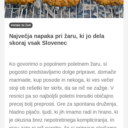
PIKNIK IN ŽAR
Največja napaka pri žaru, ki jo dela
skoraj vsak Slovenec
Ko govorimo o popolnem poletnem žaru, si
pogosto predstavljamo dolge priprave, domače
marinade, kup posode in nekoga, ki ves večer
stoji ob rešetki ter skrbi, da se nič ne zažge. V
resnici pa so najboljši poletni trenutki običajno
precej bolj preprosti. Gre za spontana druženja,
hladno pijačo, ljudi, ki jih imamo radi in hrano, ki
je okusna brez nepotrebnega kompliciranja. In
prav zato ni nič narobe, če si pripravo olajšamo.