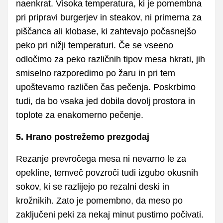
naenkrat. Visoka temperatura, ki je pomembna
pri pripravi burgerjev in steakov, ni primerna za
piščanca ali klobase, ki zahtevajo počasnejšo
peko pri nižji temperaturi. Če se vseeno
odločimo za peko različnih tipov mesa hkrati, jih
smiselno razporedimo po žaru in pri tem
upoštevamo različen čas pečenja. Poskrbimo
tudi, da bo vsaka jed dobila dovolj prostora in
toplote za enakomerno pečenje.
5. Hrano postrežemo prezgodaj
Rezanje prevročega mesa ni nevarno le za
opekline, temveč povzroči tudi izgubo okusnih
sokov, ki se razlijejo po rezalni deski in
krožnikih. Zato je pomembno, da meso po
zaključeni peki za nekaj minut pustimo počivati.