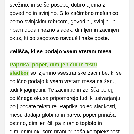
svežino, in se še posebej dobro ujema z
govedino in svinjino. S to začimbno mešanico
bomo svinjskim rebrcem, govedini, svinjini in
ribam dodali nežno sladek, dimljen in začinjen
okus, ki bo zagotovo navdušil naše goste.
Zelišča, ki se podajo vsem vrstam mesa
Paprika, poper, dimljen čili in trsni
sladkor
so izjemno vsestranske začimbe, ki se
odlično podajo k vsem vrstam mesa na žaru,
tudi k jagnjetini. Te začimbe in zelišča poleg
odličnega okusa pripomorejo tudi k ustvarjanju
bolj bogate teksture. Paprika poleg sladkosti,
mesu dodaja globino in barvo, poper prinaša
ostrino, dimljen čili pa z rahlo toploto in
dimljenim okusom hrani prinaša kompleksnost.