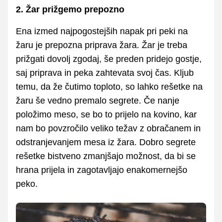
2. Žar prižgemo prepozno
Ena izmed najpogostejših napak pri peki na
žaru je prepozna priprava žara. Žar je treba
prižgati dovolj zgodaj, še preden pridejo gostje,
saj priprava in peka zahtevata svoj čas. Kljub
temu, da že čutimo toploto, so lahko rešetke na
žaru še vedno premalo segrete. Če nanje
položimo meso, se bo to prijelo na kovino, kar
nam bo povzročilo veliko težav z obračanem in
odstranjevanjem mesa iz žara. Dobro segrete
rešetke bistveno zmanjšajo možnost, da bi se
hrana prijela in zagotavljajo enakomernejšo
peko.