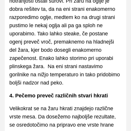
notranjosti ostali surovi. Pri žaru na oglje je
dobra rešitev ta, da na eni strani enakomerno
razporedimo oglje, medtem ko na drugi strani
pustimo le nekaj oglja ali pa ga sploh ne
uporabimo. Tako lahko steake, če postane
ogenj preveč vroč, premaknemo na hladnejši
del žara, kjer bodo dosegli enakomerno
zapečenost. Enako lahko storimo pri uporabi
plinskega žara. Na eni strani nastavimo
gorilnike na nižjo temperaturo in tako pridobimo
boljši nadzor nad peko.
4. Pečemo preveč različnih stvari hkrati
Velikokrat se na žaru hkrati znajdejo različne
vrste mesa. Da dosežemo najboljše rezultate,
se osredotočimo na pripravo ene vrste hrane