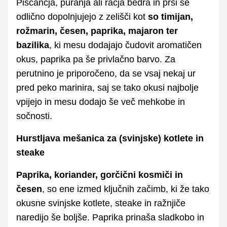
Piščančja, puranja ali račja bedra in prsi se
odlično dopolnjujejo z zelišči kot
so timijan,
rožmarin, česen, paprika, majaron ter
bazilika
, ki mesu dodajajo čudovit aromatičen
okus, paprika pa še privlačno barvo. Za
perutnino je priporočeno, da se vsaj nekaj ur
pred peko marinira, saj se tako okusi najbolje
vpijejo in mesu dodajo še več mehkobe in
sočnosti.
Hurstljava mešanica za (svinjske) kotlete in
steake
Paprika, koriander, gorčični kosmiči in
česen
, so ene izmed ključnih začimb, ki že tako
okusne svinjske kotlete, steake in ražnjiče
naredijo še boljše. Paprika prinaša sladkobo in