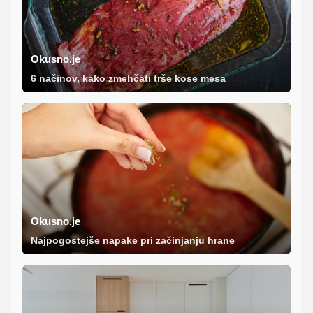
Okusno.je
6 načinov, kako zmehčati trše kose mesa
Okusno.je
Najpogostejše napake pri začinjanju hrane