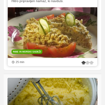
Hitro pripravljen namaz, ki navduši.
RIBE IN MORSKI SADEŽI
25 min