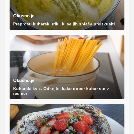
Okusno.je
Preprosti kuharski triki, ki se jih splača preizkusiti
Okusno.je
Kuharski kviz: Odkrijte, kako dober kuhar ste v
resnici