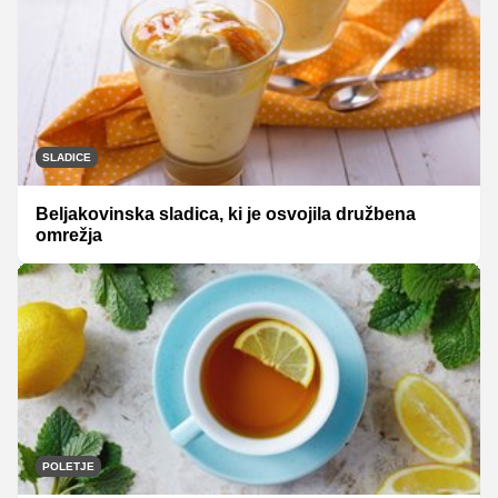
SLADICE
Beljakovinska sladica, ki je osvojila družbena
omrežja
POLETJE