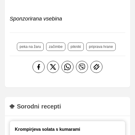
Sponzorirana vsebina
peka na žaru
začimbe
pikniki
priprava hrane
Sorodni recepti
Krompirjeva solata s kumarami