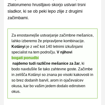
Zlatorumeno hrustljavo skorjo ustvari trsni
sladkor, ki se ob peki lepo zlije z drugimi
začimbami.
Za enostavnejše ustvarjanje začimbne mešanice,
lahko izberemo že pripravljene kombinacije.
Kotányi
je z več kot 140 letnimi izkušnjami
specialist na tem področju.
V njihovi
bogati ponudbi
najdemo tudi različne mešanice za žar
, ki
bodo navdušile še tako zahtevne goste. Začimbe
in zelišča Kotányi so znana po visoki kakovosti in
so brez dodanih barvil, arom in ojačevalcev
okusa, kar bo vašim jedem dodalo edinstven
okus.