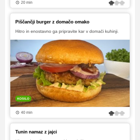
20 min
Piščančji burger z domačo omako
Hitro in enostavno ga pripravite kar v domači kuhinji.
KOSILO
40 min
Tunin namaz z jajci