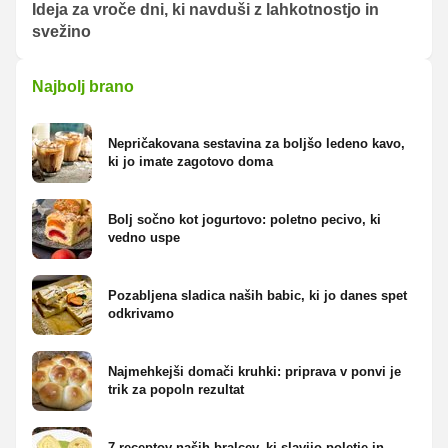
Ideja za vroče dni, ki navduši z lahkotnostjo in
svežino
Najbolj brano
Nepričakovana sestavina za boljšo ledeno kavo,
ki jo imate zagotovo doma
Bolj sočno kot jogurtovo: poletno pecivo, ki
vedno uspe
Pozabljena sladica naših babic, ki jo danes spet
odkrivamo
Najmehkejši domači kruhki: priprava v ponvi je
trik za popoln rezultat
7 receptov naših bralcev, ki slavijo poletje in