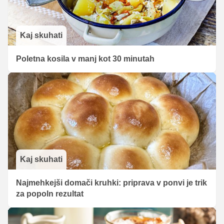
Kaj skuhati
Poletna kosila v manj kot 30 minutah
Kaj skuhati
Najmehkejši domači kruhki: priprava v ponvi je trik
za popoln rezultat