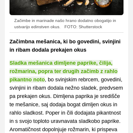
Začimbe in marinade našo hrano dodatno obogatijo in
ustvarijo edinstven okus.
FOTO: Shutterstock
Začimbna mešanica, ki bo govedini, svinjini
in ribam dodala prekajen okus
Sladka mešanica dimljene paprike, čilija,
rožmarina, popra ter drugih začimb z rahlo
pikantno noto
, bo svinjskim rebrcem, govedini,
svinjini in ribam dodala nežno sladek, predvsem
pa prekajen okus. Dimljena paprika je središče
te mešanice, saj dodaja bogat dimljen okus in
rahlo sladkost. Poper in čili dodajata pikantnost
in s svojo toploto uravnavata sladkobo paprike.
Aromatičnost dopolnjuje rožmarin, ki prispeva