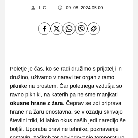
L.G.
09. 08. 2024 05.00
Poletje je čas, ko se radi družimo s prijatelji in
družino, uživamo v naravi ter organiziramo
piknike na prostem. Čar poletnega vzdušja so
ravno pikniki, na katerih pa ne sme manjkati
okusne hrane z žara
. Čeprav se zdi priprava
hrane na žaru enostavna, se v ozadju skrivajo
številni triki, ki lahko okus naših jedi naredijo še
boljši. Uporaba pravilne tehnike, poznavanje
sestavin, začimb ter obvladovanje temperature