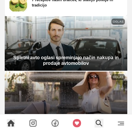
tradicijo
OGLAS
Spletni avto oglasi spreminjajo način nakupa in
prodaje avtomobilov
OGLAS
Postali ste družina in življenje ... teče dalje