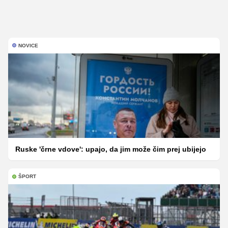
NOVICE
Ruske 'črne vdove': upajo, da jim može čim prej ubijejo
ŠPORT