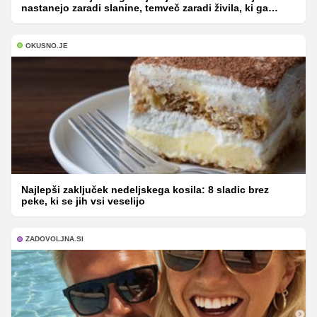
nastanejo zaradi slanine, temveč zaradi živila, ki ga
imamo vsi radi
OKUSNO.JE
Najlepši zaključek nedeljskega kosila: 8 sladic brez
peke, ki se jih vsi veselijo
ZADOVOLJNA.SI