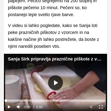
papirjem. Pečico segrejemo na 200 stopinj in
piškote pečemo 10 minut. Pečeni so, ko
postanejo lepe svetlo rjave barve.
V videu si lahko pogledate, kako se Sanja loti
peke prazničnih piškotov z vzorcem in na
kakšne načine jih lahko postrežete, da boste z
njimi naredili poseben vtis.
Sanja Sirk pripravlja praznične piškote z vzorcem
Predvajaj
Loaded
:
0%
Current
0:00
/
Duration
0:00
Predvajaj
Tiho
Celoza