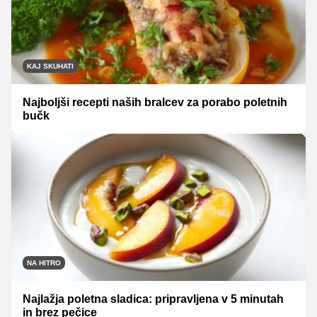
KAJ SKUHATI
Najboljši recepti naših bralcev za porabo poletnih
bučk
NA HITRO
Najlažja poletna sladica: pripravljena v 5 minutah
in brez pečice