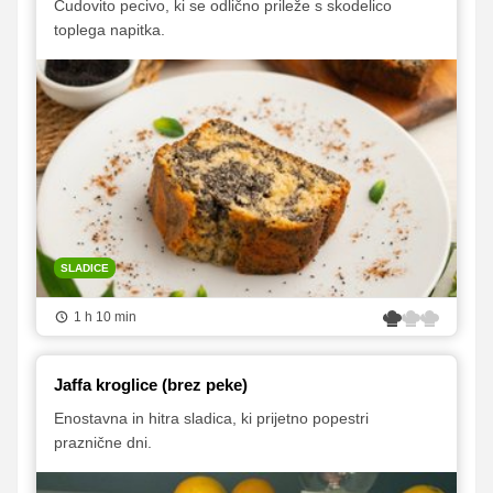
Čudovito pecivo, ki se odlično prileže s skodelico
toplega napitka.
SLADICE
1 h 10 min
Jaffa kroglice (brez peke)
Enostavna in hitra sladica, ki prijetno popestri
praznične dni.