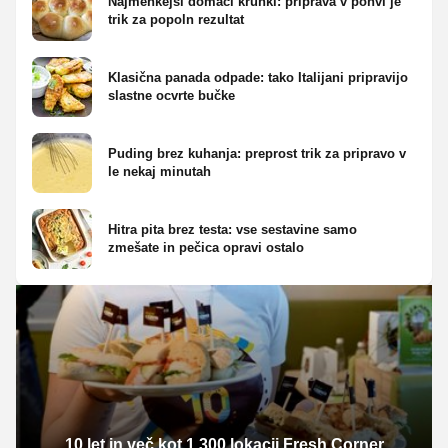
Najmehkejši domači kruhki: priprava v ponvi je
trik za popoln rezultat
Klasična panada odpade: tako Italijani pripravijo
slastne ocvrte bučke
Puding brez kuhanja: preprost trik za pripravo v
le nekaj minutah
Hitra pita brez testa: vse sestavine samo
zmešate in pečica opravi ostalo
10 let in več kot 1.300 lokacij Fresh Corner