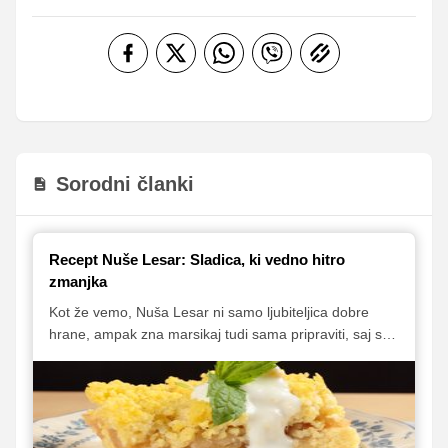
Sorodni članki
Recept Nuše Lesar: Sladica, ki vedno hitro
zmanjka
Kot že vemo, Nuša Lesar ni samo ljubiteljica dobre
hrane, ampak zna marsikaj tudi sama pripraviti, saj se
odlično znajde v kuhinji. »Vse, kar rada jem, znam
skuhati,« nam je v intervjuju zaupala prikupna
voditeljica oddaje Svet na Kanalu A, tokrat pa je z nami
delila recept za sladico, ki jo naravnost obožuje in s
katero rada razveseli svoje domače.