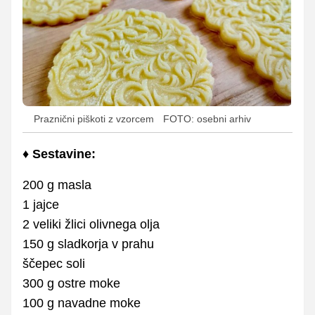
Praznični piškoti z vzorcem
FOTO: osebni arhiv
♦
Sestavine:
200 g masla
1 jajce
2 veliki žlici olivnega olja
150 g sladkorja v prahu
ščepec soli
300 g ostre moke
100 g navadne moke