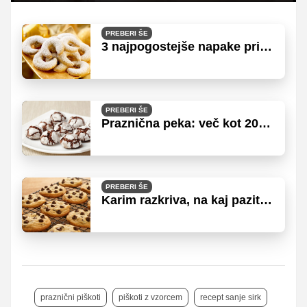
način
Time
PREBERI ŠE
3 najpogostejše napake pri
pripravi vanilijevih rogljičkov
PREBERI ŠE
Praznična peka: več kot 20
receptov za piškote
PREBERI ŠE
Karim razkriva, na kaj paziti
pri pripravi piškotov s koščki
čokolade
praznični piškoti
piškoti z vzorcem
recept sanje sirk