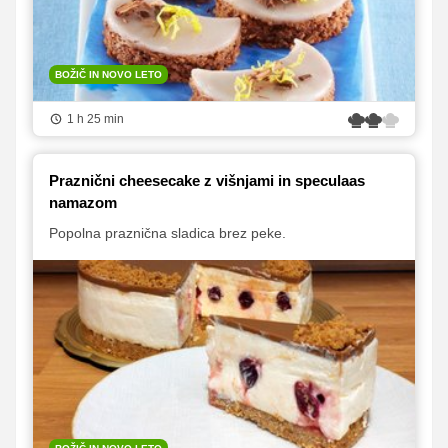
BOŽIČ IN NOVO LETO
1 h 25 min
Praznični cheesecake z višnjami in speculaas
namazom
Popolna praznična sladica brez peke.