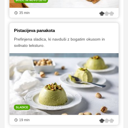
BOŽIČ IN NOVO LETO
35 min
Pistacijeva panakota
Prefinjena sladica, ki navduši z bogatim okusom in
svilnato teksturo.
SLADICE
19 min