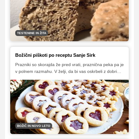
pečica. Kljub temu, da testo ne rabi gnetenja in
vzhajanja, je kruh zelo rahel, navdušil pa vas bo tudi s
hrustljavo skorjico.
TESTENINE IN ŽITA
Božični piškoti po receptu Sanje Sirk
Prazniki so skorajda že pred vrati, praznična peka pa je
v polnem razmahu. V želji, da bi vas oskrbeli z dobrimi
prazničnimi recepti, smo se po nasvet obrnili tudi na
Sanjo Sirk, letošnjo finalistko tekmovanja MasterChef
Slovenija. Zaupala nam je recept za odlične linške
piškote, ki so tako krhki, da se kar topijo v ustih.
BOŽIČ IN NOVO LETO