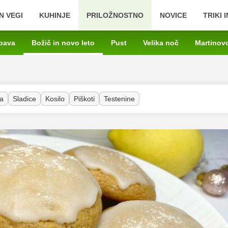
N VEGI
KUHINJE
PRILOŽNOSTNO
NOVICE
TRIKI 
bava
Božič in novo leto
Pust
Velika noč
Martinov
a
Sladice
Kosilo
Piškoti
Testenine