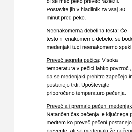
bi se med peko preveč razlezli.
Postavite jih v hladilnik za vsaj 30
minut pred peko.
Neenakomerna debelina testa:
Če
testo ni enakomerno debelo, se bod
medenjaki tudi neenakomerno spekli
Preveč segreta pečica
: Visoka
temperatura v pečici lahko povzroči,
da se medenjaki prehitro zapečejo i
postanejo trdi. Upoštevajte
priporočeno temperaturo pečenja.
Preveč ali premalo pečeni medenjak
Natančen čas pečenja je ključnega 
medtem ko preveč pečeni postanejo t
preverite, ali so medenjaki že pečeni