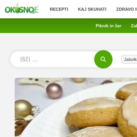
RECEPTI
KAJ SKUHATI
ZDRAVO I
Piknik in žar
Za
Jabolk