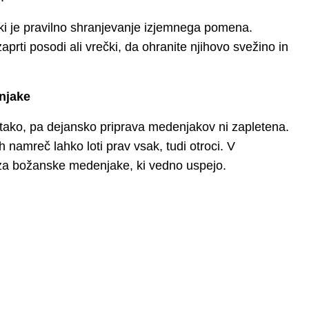
i je pravilno shranjevanje izjemnega pomena.
prti posodi ali vrečki, da ohranite njihovo svežino in
enjake
tako, pa dejansko priprava medenjakov ni zapletena.
 namreč lahko loti prav vsak, tudi otroci. V
za božanske medenjake, ki vedno uspejo.