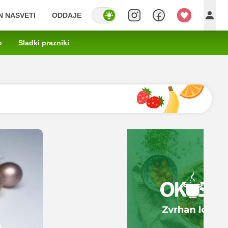
IN NASVETI
ODDAJE
o
Sladki prazniki