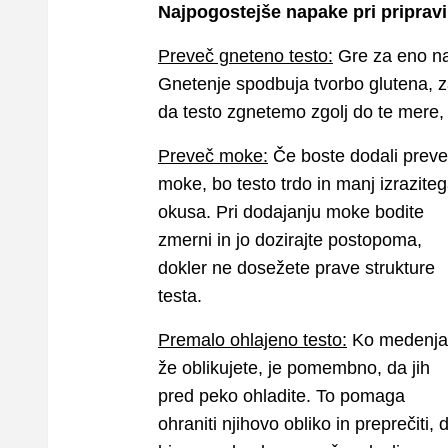
Najpogostejše napake pri priprav
Preveč gneteno testo:
Gre za eno na
Gnetenje spodbuja tvorbo glutena, za
da testo zgnetemo zgolj do te mere,
Preveč moke:
Če boste dodali prev
moke, bo testo trdo in manj izrazite
okusa. Pri dodajanju moke bodite
zmerni in jo dozirajte postopoma,
dokler ne dosežete prave strukture
testa.
Premalo ohlajeno testo:
Ko medenja
že oblikujete, je pomembno, da jih
pred peko ohladite. To pomaga
ohraniti njihovo obliko in preprečiti, 