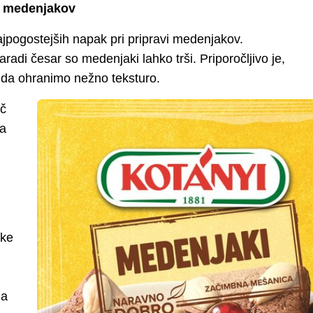
i medenjakov
jpogostejših napak pri pripravi medenjakov.
radi česar so medenjaki lahko trši. Priporočljivo je,
 da ohranimo nežno teksturo.
eč
ga
ke
da