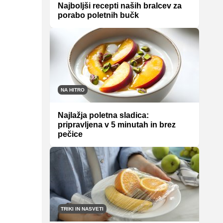
Najboljši recepti naših bralcev za
porabo poletnih bučk
NA HITRO
Najlažja poletna sladica:
pripravljena v 5 minutah in brez
pečice
TRIKI IN NASVETI