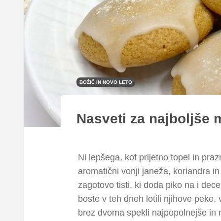
BOŽIČ IN NOVO LETO
Nasveti za najboljše
Ni lepšega, kot prijetno topel in pr
aromatični vonji janeža, koriandra 
zagotovo tisti, ki doda piko na i d
boste v teh dneh lotili njihove peke
brez dvoma spekli najpopolnejše in