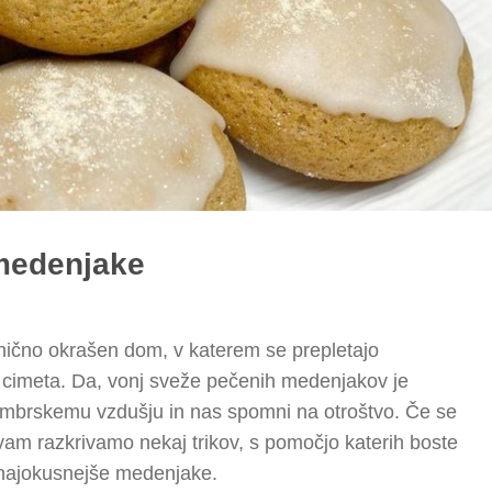
 medenjake
aznično okrašen dom, v katerem se prepletajo
in cimeta. Da, vonj sveže pečenih medenjakov je
ecembrskemu vzdušju in nas spomni na otroštvo. Če se
, vam razkrivamo nekaj trikov, s pomočjo katerih boste
 najokusnejše medenjake.