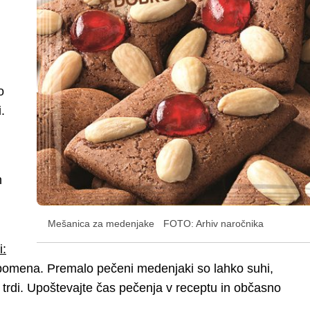
o
.
n
Mešanica za medenjake
FOTO: Arhiv naročnika
i:
pomena. Premalo pečeni medenjaki so lahko suhi,
rdi. Upoštevajte čas pečenja v receptu in občasno
.