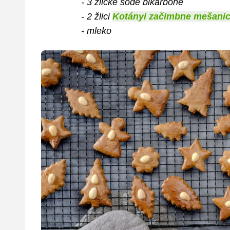
- 3 žličke sode bikarbone
- 2 žlici
Kotányi začimbne mešanic
- mleko