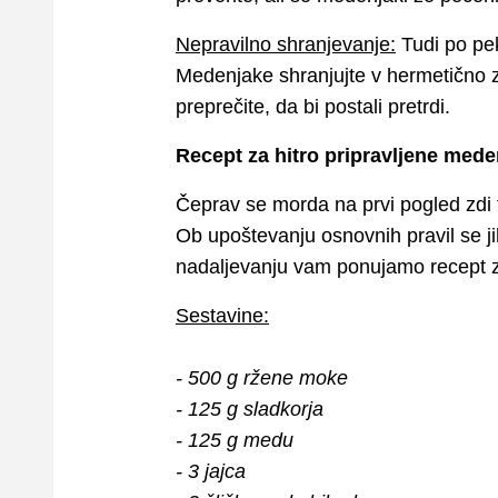
Nepravilno shranjevanje:
Tudi po pek
Medenjake shranjujte v hermetično za
preprečite, da bi postali pretrdi.
Recept za hitro pripravljene med
Čeprav se morda na prvi pogled zdi 
Ob upoštevanju osnovnih pravil se jih
nadaljevanju vam ponujamo recept 
Sestavine:
- 500 g ržene moke
- 125 g sladkorja
- 125 g medu
- 3 jajca