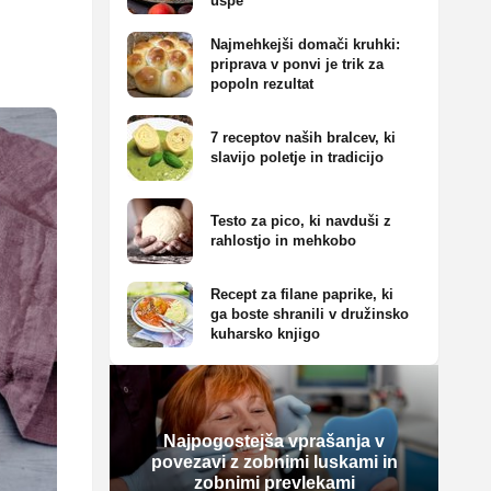
uspe
Najmehkejši domači kruhki:
priprava v ponvi je trik za
popoln rezultat
7 receptov naših bralcev, ki
slavijo poletje in tradicijo
Testo za pico, ki navduši z
rahlostjo in mehkobo
Recept za filane paprike, ki
ga boste shranili v družinsko
kuharsko knjigo
Najpogostejša vprašanja v
povezavi z zobnimi luskami in
zobnimi prevlekami