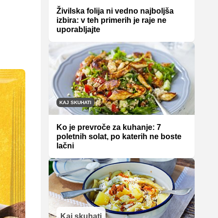
Živilska folija ni vedno najboljša
izbira: v teh primerih je raje ne
uporabljajte
KAJ SKUHATI
Ko je prevroče za kuhanje: 7
poletnih solat, po katerih ne boste
lačni
Kaj skuhati