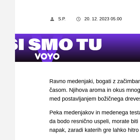
S.P.
20. 12. 2023 05.00
Ravno medenjaki, bogati z začimbami
časom. Njihova aroma in okus mnoge 
med postavljanjem božičnega dreve
Peka medenjakov in medenega testa z
da bodo resnično uspeli, morate biti
napak, zaradi katerih gre lahko hitro