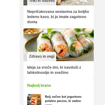
Triki in nasveti
Nepričakovana sestavina za boljšo
ledeno kavo, ki jo imate zagotovo
doma
Zdravo in vegi
Ideja za vroče dni, ki navduši z
lahkotnostjo in svežino
Najbolj brano
Bolj sočno kot jogurtovo:
poletno pecivo, ki vedno