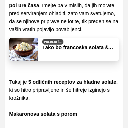
pol ure časa
. Imejte pa v mislih, da jih morate
pred serviranjem ohladiti, zato vam svetujemo,
da se njihove priprave ne lotite, tik preden se na
vaših vratih pojavijo povabljenci.
PREBERI ŠE
Tako bo francoska solata še
boljša
Tukaj je
5 odličnih receptov za hladne solate
,
ki so hitro pripravljene in še hitreje izginejo s
krožnika.
Makaronova solata s porom