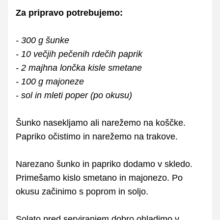
Za pripravo potrebujemo:
- 300 g šunke
- 10 večjih pečenih rdečih paprik
- 2 majhna lončka kisle smetane
- 100 g majoneze
- sol in mleti poper (po okusu)
Šunko nasekljamo ali narežemo na koščke.
Papriko očistimo in narežemo na trakove.
Narezano šunko in papriko dodamo v skledo.
Primešamo kislo smetano in majonezo. Po
okusu začinimo s poprom in soljo.
Solato pred serviranjem dobro ohladimo v