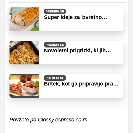
PREBERI ŠE
Super ideje za izvrstno
božično kosilo
PREBERI ŠE
Novoletni prigrizki, ki jih
pripravite v nekaj minutah
PREBERI ŠE
Biftek, kot ga pripravijo pravi
mojstri
Povzeto po Glossy.espreso.co.rs