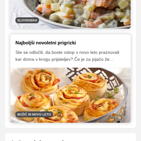
SLOVENSKA
Najboljši novoletni prigrizki
Ste se odločili, da boste vstop v novo leto praznovali
kar doma v krogu prijateljev? Če je za pijačo že
poskrbljeno, nikar ne pozabite na prigrizke, ki zagotovo
ne smejo manjkati na domači zabavi!
BOŽIČ IN NOVO LETO