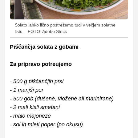
Solato lahko lično postrežemo tudi v večjem solatne
listu.
FOTO: Adobe Stock
Piščančja solata z gobami
Za pripravo potreujemo
- 500 g piščančjih prsi
- 1 manjši por
- 500 gob (dušene, vložene ali marinirane)
- 2 mali kisli smetani
- malo majoneze
- sol in mleti poper (po okusu)