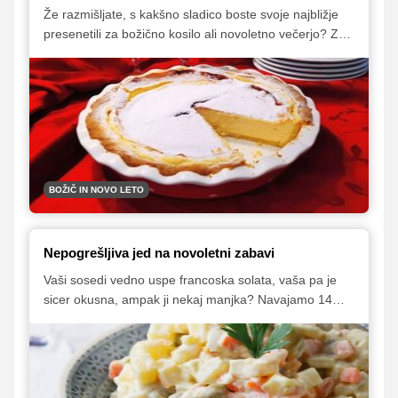
Že razmišljate, s kakšno sladico boste svoje najbližje
presenetili za božično kosilo ali novoletno večerjo? Za
vas smo skupaj s Sanjo Sirk pripravili preprost recept
za sočno skutno-vaniljevo krostato. S to svečano
sladico boste zagotovo navdušili vse po vrsti.
BOŽIČ IN NOVO LETO
Nepogrešljiva jed na novoletni zabavi
Vaši sosedi vedno uspe francoska solata, vaša pa je
sicer okusna, ampak ji nekaj manjka? Navajamo 14
trikov, s pomočjo katerih bo tudi vaša francoska solata
popolna in bodo o njej navdušeno govorili vsi gosti.