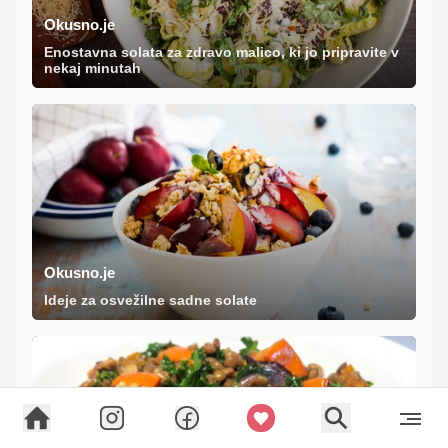
Okusno.je
Enostavna solata za zdravo malico, ki jo pripravite v
nekaj minutah
Okusno.je
Ideje za osvežilne sadne solate