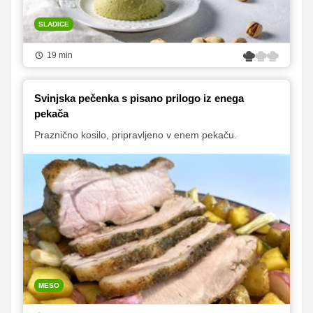
SLADICE
19 min
Svinjska pečenka s pisano prilogo iz enega
pekača
Praznično kosilo, pripravljeno v enem pekaču.
MESO