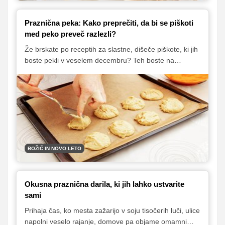
Praznična peka: Kako preprečiti, da bi se piškoti
med peko preveč razlezli?
Že brskate po receptih za slastne, dišeče piškote, ki jih
boste pekli v veselem decembru? Teh boste na
Okusno.je našli za zvrhan koš. Preden pa zavihate
rokave, si preberite nekaj nepogrešljivih nasvetov in
osvojite nekaj trikov, da bodo vaši piškoti še boljši, lepši
in tudi okusnejši.
BOŽIČ IN NOVO LETO
Okusna praznična darila, ki jih lahko ustvarite
sami
Prihaja čas, ko mesta zažarijo v soju tisočerih luči, ulice
napolni veselo rajanje, domove pa objame omamni