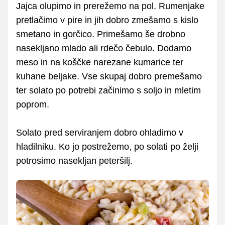
Jajca olupimo in prerežemo na pol. Rumenjake
pretlačimo v pire in jih dobro zmešamo s kislo
smetano in gorčico. Primešamo še drobno
nasekljano mlado ali rdečo čebulo. Dodamo
meso in na koščke narezane kumarice ter
kuhane beljake. Vse skupaj dobro premešamo
ter solato po potrebi začinimo s soljo in mletim
poprom.
Solato pred serviranjem dobro ohladimo v
hladilniku. Ko jo postrežemo, po solati po želji
potrosimo nasekljan peteršilj.