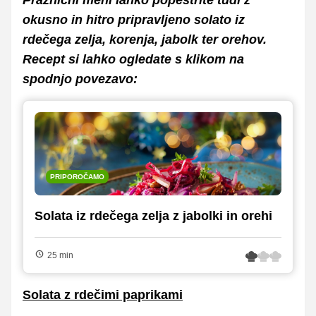
Praznični meni lahko popestrite tudi z
okusno in hitro pripravljeno solato iz
rdečega zelja, korenja, jabolk ter orehov.
Recept si lahko ogledate s klikom na
spodnjo povezavo:
PRIPOROČAMO
Solata iz rdečega zelja z jabolki in orehi
25 min
Solata z rdečimi paprikami