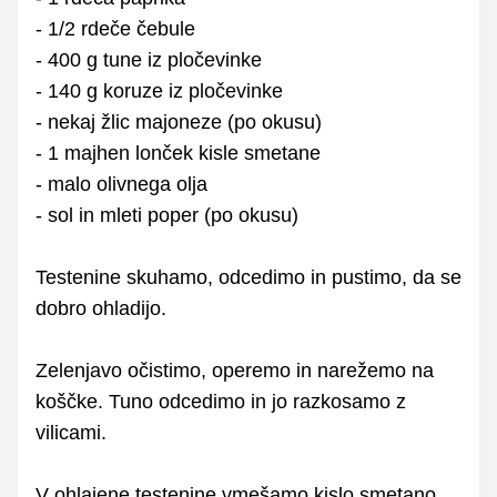
- 1/2 rdeče čebule
- 400 g tune iz pločevinke
- 140 g koruze iz pločevinke
- nekaj žlic majoneze (po okusu)
- 1 majhen lonček kisle smetane
- malo olivnega olja
- sol in mleti poper (po okusu)
Testenine skuhamo, odcedimo in pustimo, da se
dobro ohladijo.
Zelenjavo očistimo, operemo in narežemo na
koščke. Tuno odcedimo in jo razkosamo z
vilicami.
V ohlajene testenine vmešamo kislo smetano,