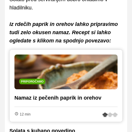
hladilniku.
Iz rdečih paprik in orehov lahko pripravimo
tudi zelo okusen namaz. Recept si lahko
ogledate s klikom na spodnjo povezavo:
PRIPOROČAMO
Namaz iz pečenih paprik in orehov
12 min
Solata s kuhano govedino