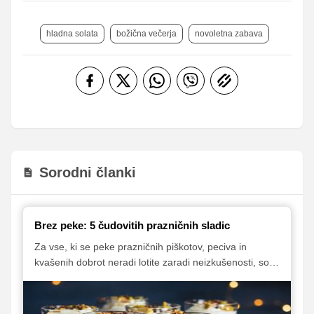
hladna solata
božična večerja
novoletna zabava
Sorodni članki
Brez peke: 5 čudovitih prazničnih sladic
Za vse, ki se peke prazničnih piškotov, peciva in
kvašenih dobrot neradi lotite zaradi neizkušenosti, so
odlična alternativa sladice, ki jih pripravimo brez
uporabe pečice. Izbira takšnih sladic je pestra in
raznolika tudi v času praznikov, saj so nam na voljo