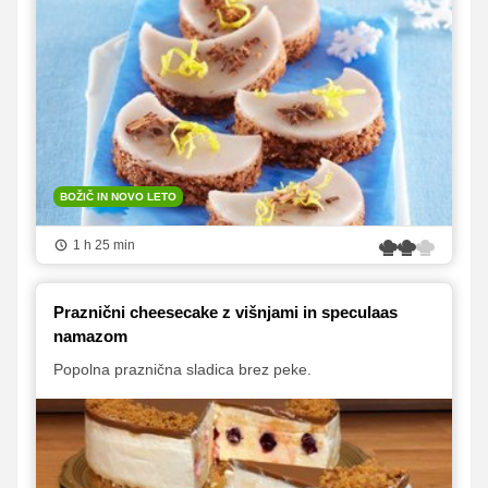
BOŽIČ IN NOVO LETO
1 h 25 min
Praznični cheesecake z višnjami in speculaas
namazom
Popolna praznična sladica brez peke.