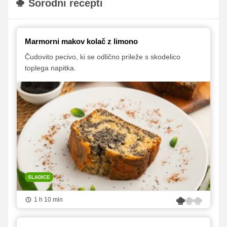
Sorodni recepti
Marmorni makov kolač z limono
Čudovito pecivo, ki se odlično prileže s skodelico
toplega napitka.
SLADICE
1 h 10 min