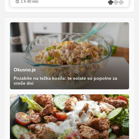
1 h 40 min
Okusno.je
Pozabite na težka kosila: te solate so popolne za
vroče dni