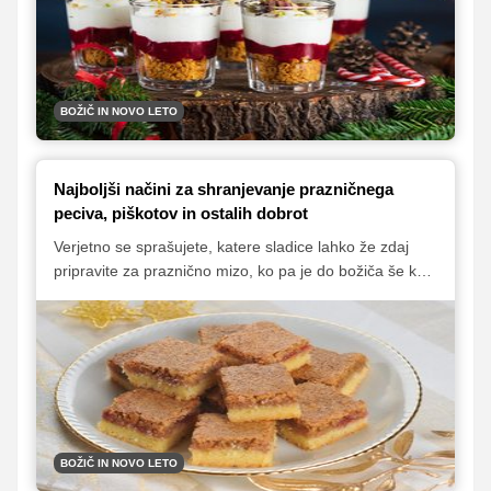
številni recepti, ki jih lahko pripravite tako za zabavo kot
za svečano kosilo ali večerjo.
BOŽIČ IN NOVO LETO
Najboljši načini za shranjevanje prazničnega
peciva, piškotov in ostalih dobrot
Verjetno se sprašujete, katere sladice lahko že zdaj
pripravite za praznično mizo, ko pa je do božiča še kar
nekaj dni. Več, kot si mislite! Le ustrezno jih morate
shraniti in se seveda zadržati, da ne boste vsega
pojedli že prej.
BOŽIČ IN NOVO LETO