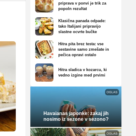
priprava v ponvi je trik za
popoln rezultat
Klasična panada odpade:
tako Italijani pripravijo
slastne ocvrte bučke
Hitra pita brez testa: vse
sestavine samo zmešate in
pečica opravi ostalo
Hitra sladica v kozarcu, ki
vedno izgine med prvimi
OGLAS
Havaianas japonke: zakaj jih
nosimo iz sezone v sezono?
OGLAS