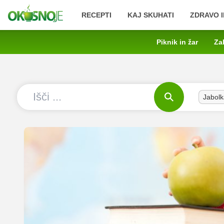
RECEPTI
KAJ SKUHATI
ZDRAVO I
Piknik in žar
Za
Jabolk