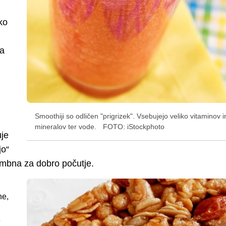
ako
na
Smoothiji so odličen "prigrizek". Vsebujejo veliko vitaminov i
mineralov ter vode.
FOTO: iStockphoto
uje
jo“
mbna za dobro počutje.
ne,
e