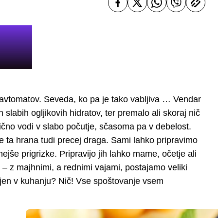
 avtomatov. Seveda, ko pa je tako vabljiva … Vendar
slabih ogljikovih hidratov, ter premalo ali skoraj nič
edično vodi v slabo počutje, sčasoma pa v debelost.
je ta hrana tudi precej draga. Sami lahko pripravimo
ejše prigrizke. Pripravijo jih lahko mame, očetje ali
a – z majhnimi, a rednimi vajami, postajamo veliki
tojen v kuhanju? Nič! Vse spoštovanje vsem