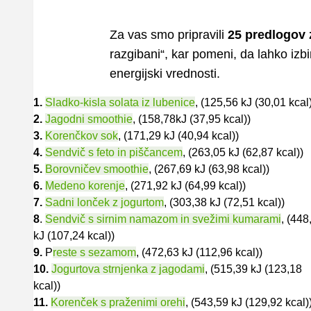
Za vas smo pripravili
25 predlogov 
razgibani“, kar pomeni, da lahko izbir
energijski vrednosti.
1.
Sladko-kisla solata iz lubenice
, (125,56 kJ (30,01 kcal
2.
Jagodni smoothie
, (158,78kJ (37,95 kcal))
3.
Korenčkov sok
, (171,29 kJ (40,94 kcal))
4.
Sendvič s feto in piščancem
, (263,05 kJ (62,87 kcal))
5.
Borovničev smoothie
, (267,69 kJ (63,98 kcal))
6.
Medeno korenje
, (271,92 kJ (64,99 kcal))
7.
Sadni lonček z jogurtom
, (303,38 kJ (72,51 kcal))
8
.
Sendvič s sirnim namazom in svežimi kumarami
, (448
kJ (107,24 kcal))
9.
P
reste s sezamom
, (472,63 kJ (112,96 kcal))
10.
Jogurtova strnjenka z jagodami
, (515,39 kJ (123,18
kcal))
11.
Korenček s praženimi orehi
, (543,59 kJ (129,92 kcal)