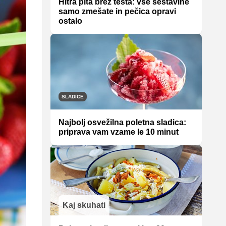
Hitra pita brez testa: vse sestavine
samo zmešate in pečica opravi
ostalo
SLADICE
Najbolj osvežilna poletna sladica:
priprava vam vzame le 10 minut
Kaj skuhati