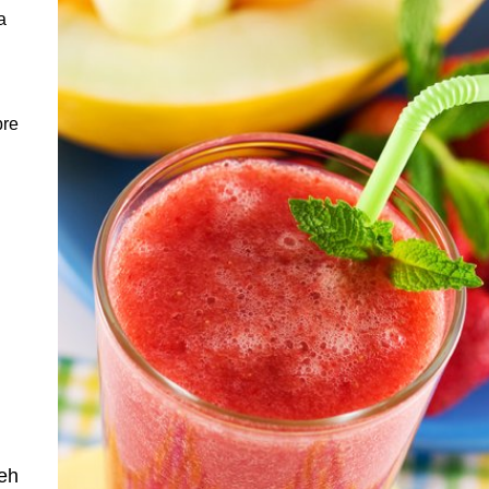
a
bre
veh