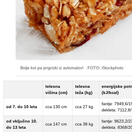
Bolje kot pa prigrizki iz avtomatov!
FOTO: iStockphoto
telesna
telesna
energijske pot
višina (cm)
teža (kg)
(kJ/kcal)
fantje: 7949,6/1
od 7. do 10 leta
cca 130 cm
cca 27 kg
dekleta: 7112,8
od vključno 10.
fantje: 9623,2/2
cca 147 cm
cca 38 kg
do 13 leta
dekleta: 8368/2