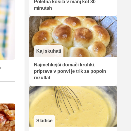
Poletna kosila v manj kot 30
minutah
Kaj skuhati
Najmehkejši domači kruhki:
n
priprava v ponvi je trik za popoln
rezultat
Sladice