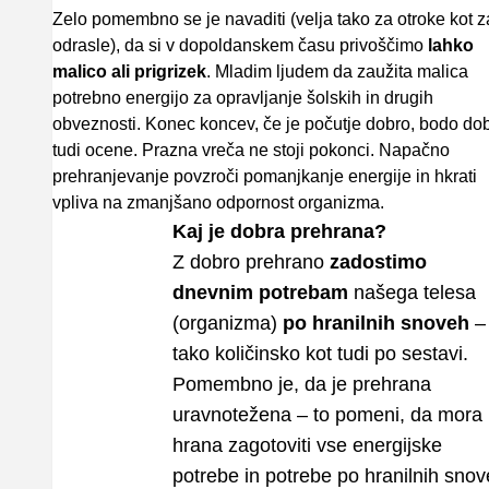
Zelo pomembno se je navaditi (velja tako za otroke kot z
odrasle), da si v dopoldanskem času privoščimo
lahko
malico ali prigrizek
. Mladim ljudem da zaužita malica
potrebno energijo za opravljanje šolskih in drugih
obveznosti. Konec koncev, če je počutje dobro, bodo do
tudi ocene. Prazna vreča ne stoji pokonci. Napačno
prehranjevanje povzroči pomanjkanje energije in hkrati
vpliva na zmanjšano odpornost organizma.
Kaj je dobra prehrana?
Z dobro prehrano
zadostimo
dnevnim potrebam
našega telesa
(organizma)
po hranilnih snoveh
–
tako količinsko kot tudi po sestavi.
Pomembno je, da je prehrana
uravnotežena – to pomeni, da mora
hrana zagotoviti vse energijske
potrebe in potrebe po hranilnih sno