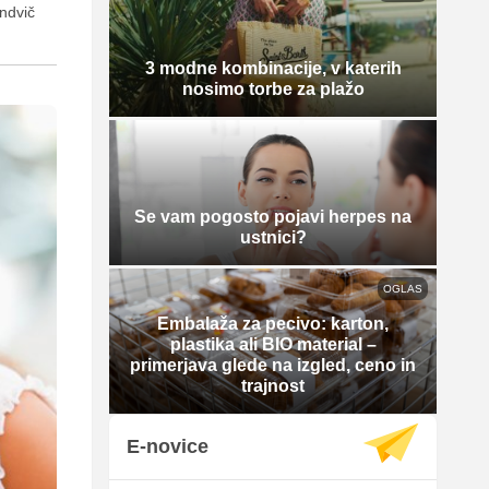
endvič
3 modne kombinacije, v katerih
nosimo torbe za plažo
Se vam pogosto pojavi herpes na
ustnici?
OGLAS
Embalaža za pecivo: karton,
plastika ali BIO material –
primerjava glede na izgled, ceno in
trajnost
E-novice