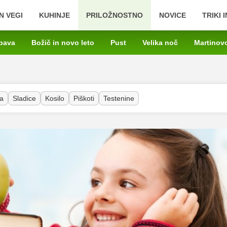
N VEGI
KUHINJE
PRILOŽNOSTNO
NOVICE
TRIKI 
bava
Božič in novo leto
Pust
Velika noč
Martinov
a
Sladice
Kosilo
Piškoti
Testenine