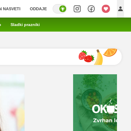
IN NASVETI
ODDAJE
o
Sladki prazniki