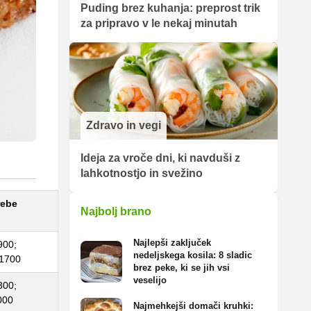
Puding brez kuhanja: preprost trik
za pripravo v le nekaj minutah
Zdravo in vegi
Ideja za vroče dni, ki navduši z
lahkotnostjo in svežino
rebe
Najbolj brano
Najlepši zaključek
900;
nedeljskega kosila: 8 sladic
/1700
brez peke, ki se jih vsi
veselijo
300;
000
Najmehkejši domači kruhki: