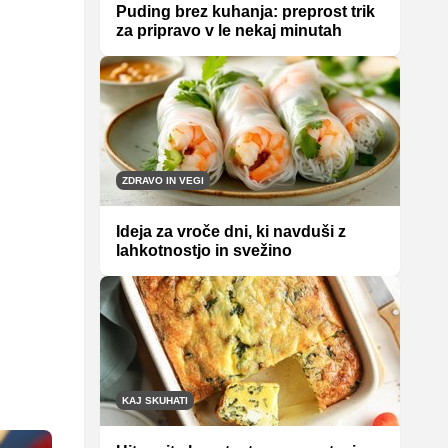
Puding brez kuhanja: preprost trik
za pripravo v le nekaj minutah
ZDRAVO IN VEGI
Ideja za vroče dni, ki navduši z
lahkotnostjo in svežino
KAJ SKUHATI