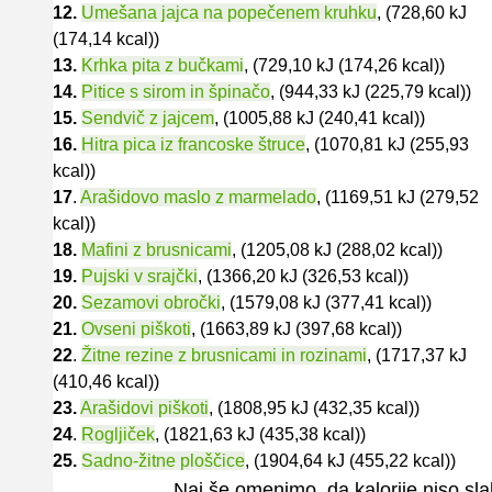
12.
Umešana jajca na popečenem kruhku
, (728,60 kJ
(174,14 kcal))
13.
Krhka pita z bučkami
, (729,10 kJ (174,26 kcal))
14.
Pitice s sirom in špinačo
, (944,33 kJ (225,79 kcal))
15.
Sendvič z jajcem
, (1005,88 kJ (240,41 kcal))
16.
Hitra pica iz francoske štruce
, (1070,81 kJ (255,93
kcal))
17
.
Arašidovo maslo z marmelado
, (1169,51 kJ (279,52
kcal))
18.
Mafini z brusnicami
, (1205,08 kJ (288,02 kcal))
19.
Pujski v srajčki
, (1366,20 kJ (326,53 kcal))
20.
Sezamovi obročki
, (1579,08 kJ (377,41 kcal))
21.
Ovseni piškoti
, (1663,89 kJ (397,68 kcal))
22
.
Žitne rezine z brusnicami in rozinami
, (1717,37 kJ
(410,46 kcal))
23.
Arašidovi piškoti
, (1808,95 kJ (432,35 kcal))
24
.
Rogljiček
, (1821,63 kJ (435,38 kcal))
25.
Sadno-žitne ploščice
, (1904,64 kJ (455,22 kcal))
Naj še omenimo, da kalorije niso sl