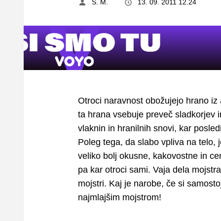
S. M.
13. 09. 2011 12.24
Otroci naravnost obožujejo hrano iz
ta hrana vsebuje preveč sladkorjev in 
vlaknin in hranilnih snovi, kar posl
Poleg tega, da slabo vpliva na telo, 
veliko bolj okusne, kakovostne in cen
pa kar otroci sami. Vaja dela mojstr
mojstri. Kaj je narobe, če si samos
najmlajšim mojstrom!