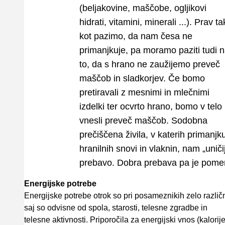
(beljakovine, maščobe, ogljikovi
hidrati, vitamini, minerali ...). Prav t
kot pazimo, da nam česa ne
primanjkuje, pa moramo paziti tudi 
to, da s hrano ne zaužijemo preveč
maščob in sladkorjev. Če bomo
pretiravali z mesnimi in mlečnimi
izdelki ter ocvrto hrano, bomo v telo
vnesli preveč maščob. Sodobna
prečiščena živila, v katerih primanjk
hranilnih snovi in vlaknin, nam „uniči
prebavo. Dobra prebava pa je pome
Energijske potrebe
Energijske potrebe otrok so pri posameznikih zelo različ
saj so odvisne od spola, starosti, telesne zgradbe in
telesne aktivnosti. Priporočila za energijski vnos (kalorij