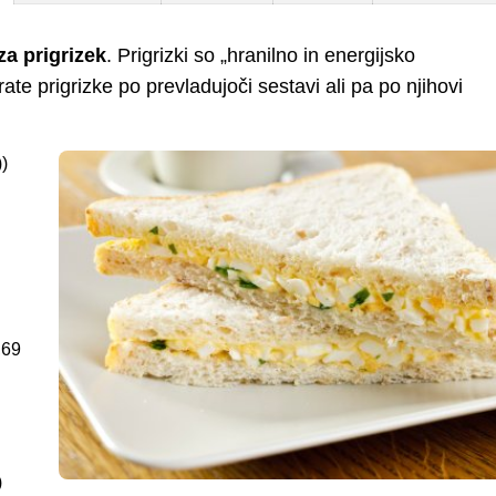
za prigrizek
. Prigrizki so „hranilno in energijsko
ate prigrizke po prevladujoči sestavi ali pa po njihovi
))
,69
)