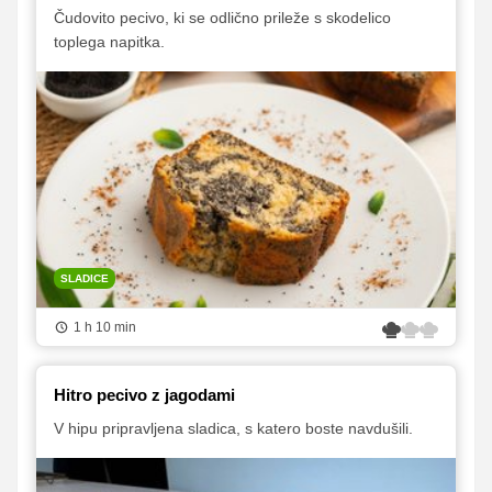
Čudovito pecivo, ki se odlično prileže s skodelico
toplega napitka.
SLADICE
1 h 10 min
Hitro pecivo z jagodami
V hipu pripravljena sladica, s katero boste navdušili.