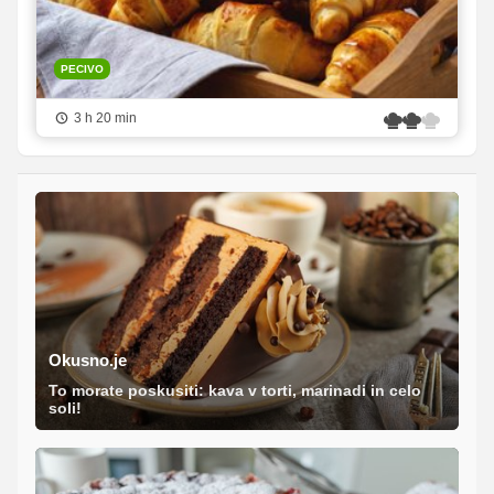
PECIVO
3 h 20 min
Okusno.je
To morate poskusiti: kava v torti, marinadi in celo
soli!