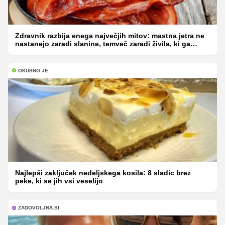
Zdravnik razbija enega največjih mitov: mastna jetra ne
nastanejo zaradi slanine, temveč zaradi živila, ki ga
imamo vsi radi
OKUSNO.JE
Najlepši zaključek nedeljskega kosila: 8 sladic brez
peke, ki se jih vsi veselijo
ZADOVOLJNA.SI