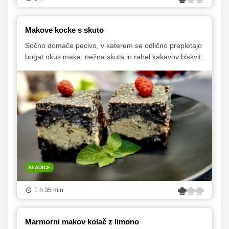
Makove kocke s skuto
Sočno domače pecivo, v katerem se odlično prepletajo
bogat okus maka, nežna skuta in rahel kakavov biskvit.
SLADICE
1 h 35 min
Marmorni makov kolač z limono