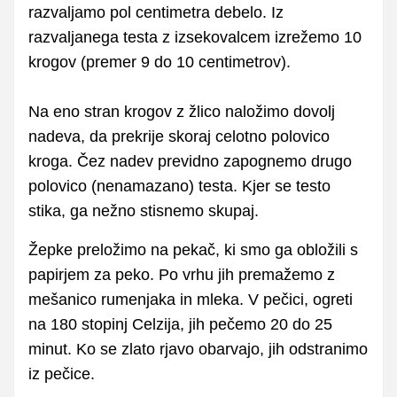
razvaljamo pol centimetra debelo. Iz
razvaljanega testa z izsekovalcem izrežemo 10
krogov (premer 9 do 10 centimetrov).
Na eno stran krogov z žlico naložimo dovolj
nadeva, da prekrije skoraj celotno polovico
kroga. Čez nadev previdno zapognemo drugo
polovico (nenamazano) testa. Kjer se testo
stika, ga nežno stisnemo skupaj.
Žepke preložimo na pekač, ki smo ga obložili s
papirjem za peko. Po vrhu jih premažemo z
mešanico rumenjaka in mleka. V pečici, ogreti
na 180 stopinj Celzija, jih pečemo 20 do 25
minut. Ko se zlato rjavo obarvajo, jih odstranimo
iz pečice.