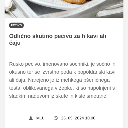
PECIVO
Odlično skutino pecivo za h kavi ali
čaju
Rusko pecivo, imenovano sochniki, je sočno in
okusno ter se izvrstno poda k popoldanski kavi
ali čaju. Narejeno je iz mehkega pšeničnega
testa, oblikovanega v žepke, ki so napolnjeni s
sladkim nadevom iz skute in kisle smetane.
M.J.
26. 09. 2024 10.06