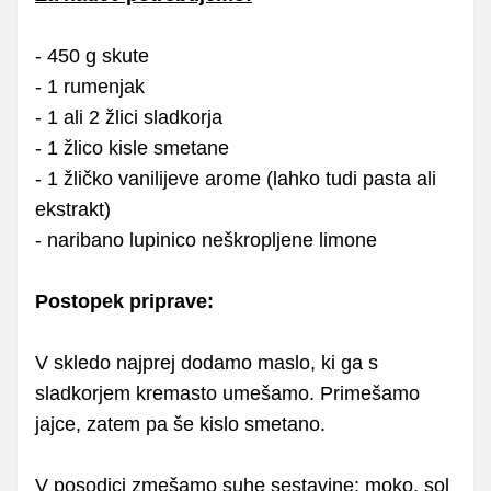
- 450 g skute
- 1 rumenjak
- 1 ali 2 žlici sladkorja
- 1 žlico kisle smetane
- 1 žličko vanilijeve arome (lahko tudi pasta ali
ekstrakt)
- naribano lupinico neškropljene limone
Postopek priprave:
V skledo najprej dodamo maslo, ki ga s
sladkorjem kremasto umešamo. Primešamo
jajce, zatem pa še kislo smetano.
V posodici zmešamo suhe sestavine: moko, sol