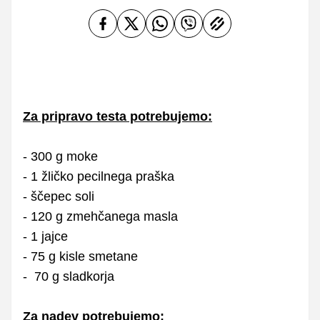
Za pripravo testa potrebujemo:
- 300 g moke
- 1 žličko pecilnega praška
- ščepec soli
- 120 g zmehčanega masla
- 1 jajce
- 75 g kisle smetane
- 70 g sladkorja
Za nadev potrebujemo: