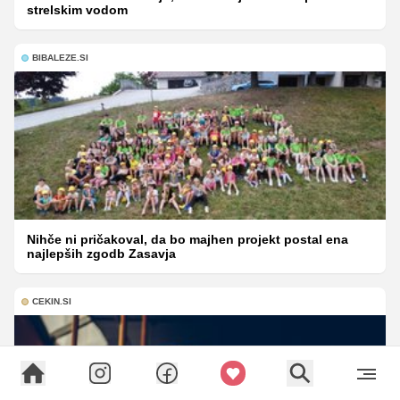
strelskim vodom
BIBALEZE.SI
Nihče ni pričakoval, da bo majhen projekt postal ena
najlepših zgodb Zasavja
CEKIN.SI