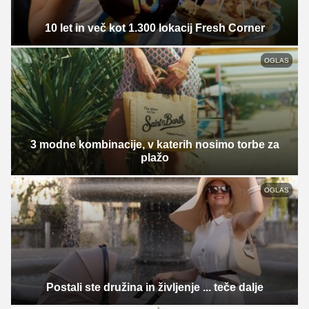
10 let in več kot 1.300 lokacij Fresh Corner
OGLAS
3 modne kombinacije, v katerih nosimo torbe za
plažo
OGLAS
Postali ste družina in življenje ... teče dalje