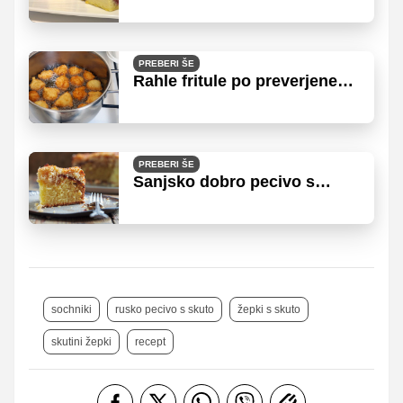
PREBERI ŠE
Rahle fritule po preverjenem
receptu istrskih gospodinj
PREBERI ŠE
Sanjsko dobro pecivo s
super enostavno pripravo
sochniki
rusko pecivo s skuto
žepki s skuto
skutini žepki
recept