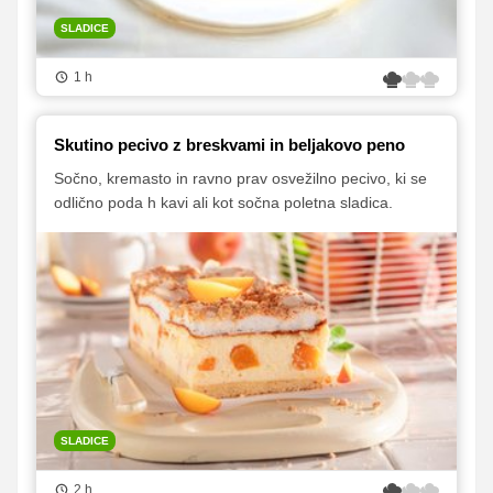
SLADICE
1 h
Skutino pecivo z breskvami in beljakovo peno
Sočno, kremasto in ravno prav osvežilno pecivo, ki se
odlično poda h kavi ali kot sočna poletna sladica.
SLADICE
2 h