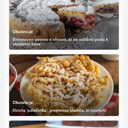
Okusno.je
Enostavno pecivo s slivami, ki se odlično poda k
skodelici kave
Okusno.je
Ocvrta 'palačinka': preprosta sladica, ki navduši