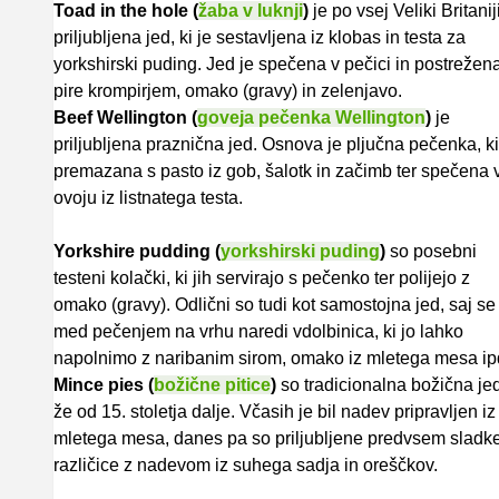
Toad in the hole (
žaba v luknji
)
je po vsej Veliki Britanij
priljubljena jed, ki je sestavljena iz klobas in testa za
yorkshirski puding. Jed je spečena v pečici in postrežen
pire krompirjem, omako (gravy) in zelenjavo.
Beef Wellington
(
goveja pečenka Wellington
)
je
priljubljena praznična jed. Osnova je pljučna pečenka, ki
premazana s pasto iz gob, šalotk in začimb ter spečena 
ovoju iz listnatega testa.
Yorkshire pudding (
yorkshirski puding
)
so posebni
testeni kolački, ki jih servirajo s pečenko ter polijejo z
omako (gravy). Odlični so tudi kot samostojna jed, saj se
med pečenjem na vrhu naredi vdolbinica, ki jo lahko
napolnimo z naribanim sirom, omako iz mletega mesa ip
Mince pies (
božične pitice
)
so tradicionalna božična je
že od 15. stoletja dalje. Včasih je bil nadev pripravljen iz
mletega mesa, danes pa so priljubljene predvsem sladk
različice z nadevom iz suhega sadja in oreščkov.