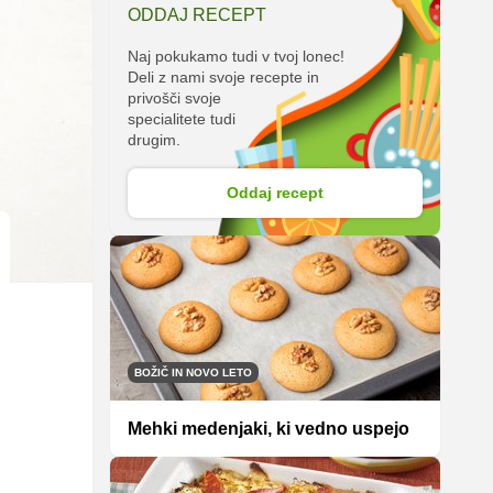
ODDAJ RECEPT
Naj pokukamo tudi v tvoj lonec!
Deli z nami svoje recepte in
privošči svoje
specialitete tudi
drugim.
Oddaj recept
BOŽIČ IN NOVO LETO
Mehki medenjaki, ki vedno uspejo