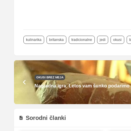
kulinarika
britanska
tradicionalne
jedi
okusi
b
OKUSI BREZ MEJA
Nagradna igra: Letos vam šunko podarimo 
Sorodni članki