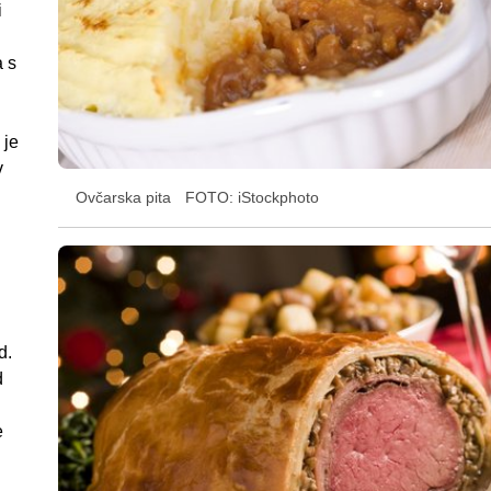
i
a s
 je
v
Ovčarska pita
FOTO: iStockphoto
d.
d
e