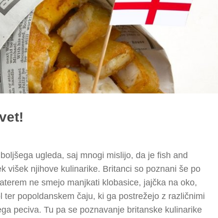
vet!
boljšega ugleda, saj mnogi mislijo, da je fish and
k višek njihove kulinarike. Britanci so poznani še po
katerem ne smejo manjkati klobasice, jajčka na oko,
l ter popoldanskem čaju, ki ga postrežejo z različnimi
ega peciva. Tu pa se poznavanje britanske kulinarike