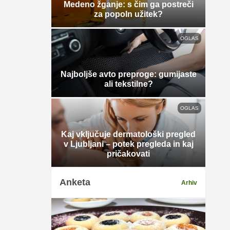
Medeno žganje: s čim ga postreči
za popoln užitek?
OGLAS
Najboljše avto preproge: gumijaste
ali tekstilne?
OGLAS
Kaj vključuje dermatološki pregled
v Ljubljani – potek pregleda in kaj
pričakovati
Anketa
Arhiv