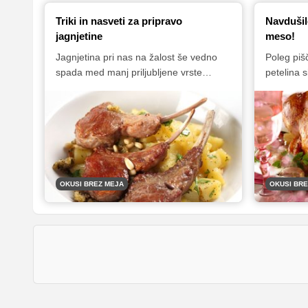
Triki in nasveti za pripravo
Navdušil
jagnjetine
meso!
Jagnjetina pri nas na žalost še vedno
Poleg pišč
spada med manj priljubljene vrste
petelina 
mesa. A pravilno pripravljena jagnjetina
tudi kopun
je prava poslastica, saj je meso zelo
gosposko 
nežno, sočno in polnega okusa. V
meso med
nadaljevanju vam ponujamo nekaj
mehkega,
nasvetov in receptov, s pomočjo katerih
Seveda b
se bo jagnjetina zagotovo večkrat
iskanja, 
znašla na vaših krožnikih!
manjšega 
OKUSI BREZ MEJA
OKUSI BR
nekaterih
Sloveniji.
poskusite