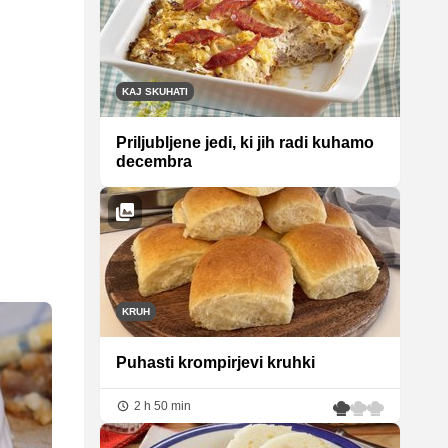
KAJ SKUHATI
Priljubljene jedi, ki jih radi kuhamo
decembra
KRUH
Puhasti krompirjevi kruhki
2 h 50 min