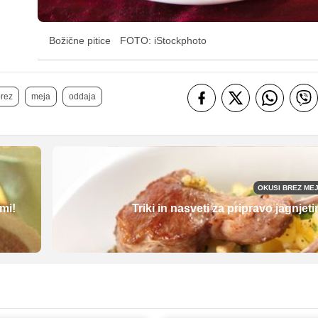
Božične pitice
FOTO: iStockphoto
rez
meja
oddaja
OKUSI BREZ ME
mi!
Triki in nasveti za pripravo jagnjeti