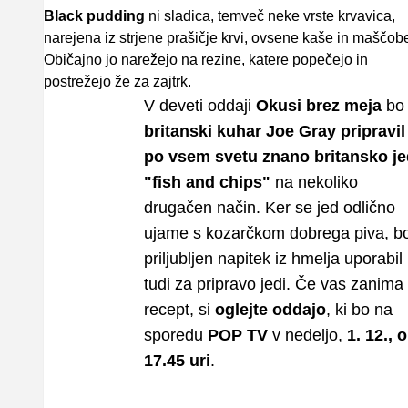
Black pudding
ni sladica, temveč neke vrste krvavica,
narejena iz strjene prašičje krvi, ovsene kaše in maščob
Običajno jo narežejo na rezine, katere popečejo in
postrežejo že za zajtrk.
V deveti oddaji
Okusi brez meja
bo
britanski kuhar Joe Gray pripravil
po vsem svetu znano britansko je
"fish and chips"
na nekoliko
drugačen način. Ker se jed odlično
ujame s kozarčkom dobrega piva, b
priljubljen napitek iz hmelja uporabil
tudi za pripravo jedi. Če vas zanima
recept, si
oglejte oddajo
, ki bo na
sporedu
POP TV
v nedeljo,
1. 12., 
17.45 uri
.