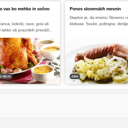
o vas bo mehko in sočno
Ponos slovenskih mesnin
Dejstvo je, da imamo Slovenci r
anca, kokoši, race, gosi ali
klobase. Sveže, poltrajne, dimlj
si lahko ob praznikih privoščimo
suhe in seveda tudi kranjske. Pri
a. Nekdaj je veljal za
mesni izdelek je bil v preteklosti
jed, danes pa je kopunovo
zgolj ob svečanih priložnostih in
 sladokusci cenjeno zaradi
pomembnih dogodkih, danes pa 
 okusnega in sočnega mesa.
lahko privoščimo skorajda kadark
o potrebnega kar nekaj
kjerkoli - kot hitro malico, nareze
saj kopune danes zaradi
glavno jed.
povpraševanja gojijo zgolj na
EZ MEJA
ZIMA
 kmetijah oziroma domačijah v
 Če le imate priložnost, ga
 in zagotovo boste navdušeni!