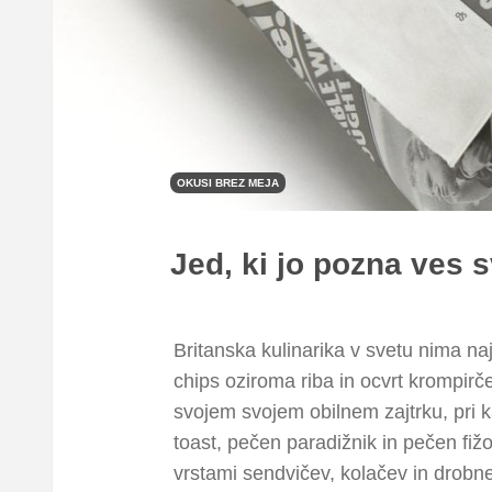
OKUSI BREZ MEJA
Jed, ki jo pozna ves s
Britanska kulinarika v svetu nima naj
chips oziroma riba in ocvrt krompirče
svojem svojem obilnem zajtrku, pri 
toast, pečen paradižnik in pečen fižo
vrstami sendvičev, kolačev in drobn