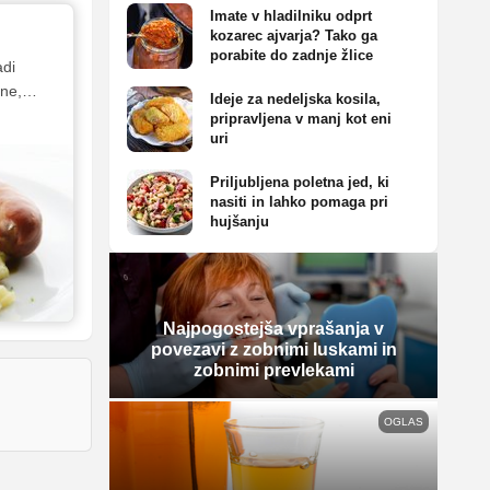
Imate v hladilniku odprt
kozarec ajvarja? Tako ga
porabite do zadnje žlice
adi
ene,
Ideje za nedeljska kosila,
ljubljen
pripravljena v manj kot eni
 na mizi
uri
Priljubljena poletna jed, ki
si ga
nasiti in lahko pomaga pri
oli in
hujšanju
k ali
Najpogostejša vprašanja v
povezavi z zobnimi luskami in
zobnimi prevlekami
OGLAS