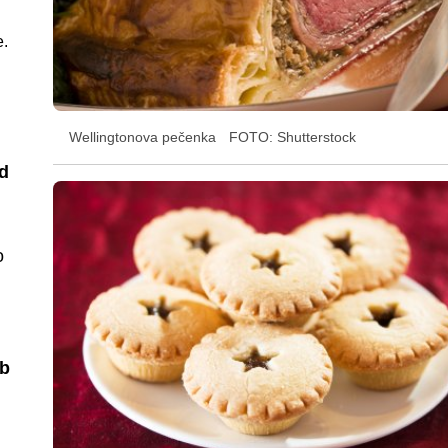
e.
Wellingtonova pečenka
FOTO: Shutterstock
d
o
ob