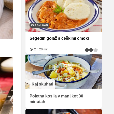
KAJ SKUHATI
Segedin golaž s češkimi cmoki
2 h 20 min
Kaj skuhati
Poletna kosila v manj kot 30
minutah