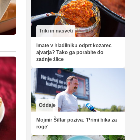
Triki in nasveti
Imate v hladilniku odprt kozarec
ajvarja? Tako ga porabite do
zadnje žlice
Oddaje
Mojmir Šiftar poziva: 'Primi bika za
roge'