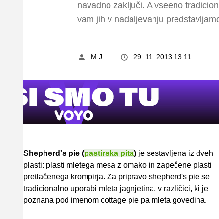
navadno zaključi. A vseeno tradiciona
vam jih v nadaljevanju predstavljamo
M.J.
29. 11. 2013 13.11
Shepherd's pie (
pastirska pita
)
je sestavljena iz dveh
plasti: plasti mletega mesa z omako in zapečene plasti
pretlačenega krompirja. Za pripravo shepherd's pie se
tradicionalno uporabi mleta jagnjetina, v različici, ki je
poznana pod imenom cottage pie pa mleta govedina.