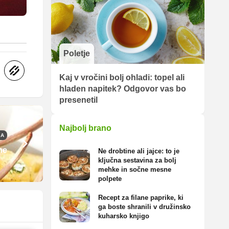
Poletje
Kaj v vročini bolj ohladi: topel ali
hladen napitek? Odgovor vas bo
presenetil
Najbolj brano
JA
ne
Ne drobtine ali jajce: to je
ključna sestavina za bolj
mehke in sočne mesne
polpete
Recept za filane paprike, ki
ga boste shranili v družinsko
kuharsko knjigo