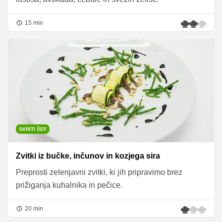
15 min
SKRITI ŠEF
Zvitki iz bučke, inčunov in kozjega sira
Preprosti zelenjavni zvitki, ki jih pripravimo brez
prižiganja kuhalnika in pečice.
20 min