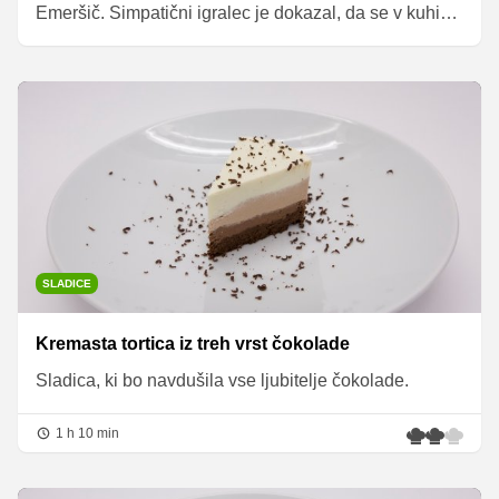
Emeršič. Simpatični igralec je dokazal, da se v kuhinji
še kako znajde. Kritiki so bili nad njegovim menijem
navdušeni, zato so mu tudi dodelili 5 zvezdic. In če bi
katero od Bojanovih specialitete radi poskusili tudi vi,
vam v nadaljevanju razkrivamo recepte za prav vse
njegove mojstrovine.
SLADICE
Kremasta tortica iz treh vrst čokolade
Sladica, ki bo navdušila vse ljubitelje čokolade.
1 h 10 min