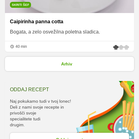
SKRITI ŠEF
Caipirinha panna cotta
Bogata, a zelo osvežilna poletna sladica.
40 min
Arhiv
ODDAJ RECEPT
Naj pokukamo tudi v tvoj lonec!
Deli z nami svoje recepte in
privošči svoje
specialitete tudi
drugim.