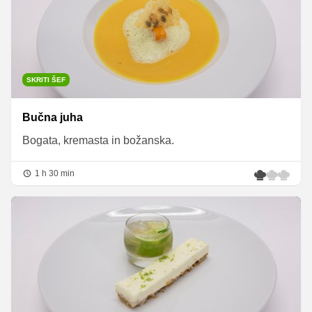
SKRITI ŠEF
Bučna juha
Bogata, kremasta in božanska.
1 h 30 min