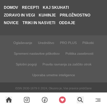
DOMOV
RECEPTI
KAJ SKUHATI
ZDRAVO IN VEGI
KUHINJE
PRILOŽNOSTNO
NOVICE
TRIKI IN NASVETI
ODDAJE
Oglaševanje
Uredništvo
PRO PLUS
Piškotki
Spremeni nastavitve piškotkov
Politika zasebnosti
Splošni pogoji
Pravila ravnanja za zaščito otrok
Uporaba umetne inteligence
ISSN 2630-1679 © 2024, Okusno.je, Vse pravice pridržane
Verzija: 1875