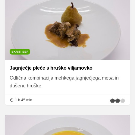
SKRITI ŠEF
Jagnječje pleče s hruško viljamovko
Odlična kombinacija mehkega jagnječjega mesa in
dušene hruške.
1 h 45 min