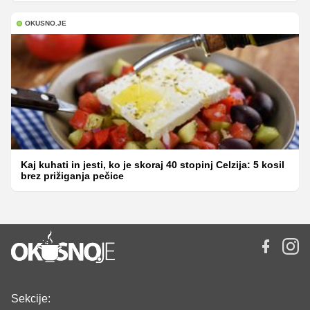
OKUSNO.JE
Kaj kuhati in jesti, ko je skoraj 40 stopinj Celzija: 5 kosil
brez prižiganja pečice
Sekcije: