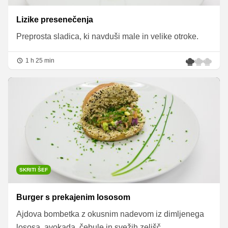
Lizike presenečenja
Preprosta sladica, ki navduši male in velike otroke.
1 h 25 min
SKRITI ŠEF
Burger s prekajenim lososom
Ajdova bombetka z okusnim nadevom iz dimljenega
lososa, avokada, čebule in svežih zelišč.