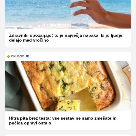
Zdravniki opozarjajo: to je največja napaka, ki jo ljudje
delajo med vročino
OKUSNO.JE
Hitra pita brez testa: vse sestavine samo zmešate in
pečica opravi ostalo