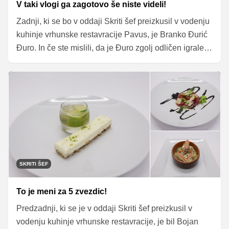
V taki vlogi ga zagotovo še niste videli!
Zadnji, ki se bo v oddaji Skriti šef preizkusil v vodenju
kuhinje vrhunske restavracije Pavus, je Branko Đurić
Đuro. In če ste mislili, da je Đuro zgolj odličen igralec
in režiser, se pošteno motite! Popularni režiser je
namreč po osnovni izobrazbi kuhar. Prisega na zdrave
jedi, pri kuhanju uporablja veliko zelenjave, njegovi
najljubši začimbi pa sta poper in sol.
SKRITI ŠEF
To je meni za 5 zvezdic!
Predzadnji, ki se je v oddaji Skriti šef preizkusil v
vodenju kuhinje vrhunske restavracije, je bil Bojan