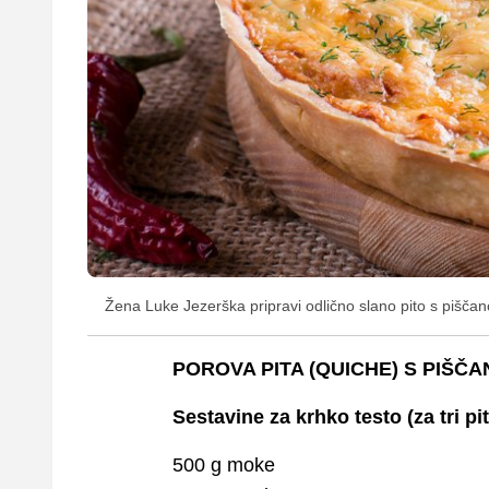
Žena Luke Jezerška pripravi odlično slano pito s pišč
POROVA PITA (QUICHE) S PIŠČANC
Sestavine za krhko testo (za tri pi
500 g moke