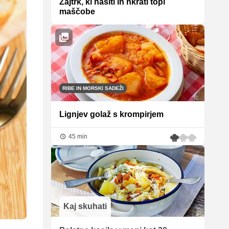
Zajtrk, ki nasiti in hkrati topi
maščobe
RIBE IN MORSKI SADEŽI
Lignjev golaž s krompirjem
45 min
Kaj skuhati