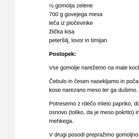
½ gomolja zelene
700 g govejega mesa
leča iz pločevinke
žlička kisa
peteršilj, lovor in timijan
Postopek:
Vse gomolje narežemo na male koc
Čebulo in česen nasekljamo in počas
kose narezano meso ter ga dušimo.
Potresemo z rdečo mleto papriko, d
osnovo (toliko, da je meso pokrito) 
mehkega.
V drugi posodi prepražimo gomoljno