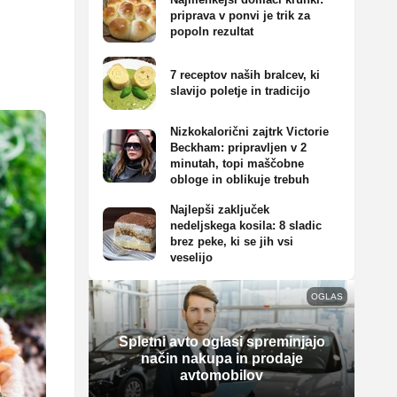
priprava v ponvi je trik za
popoln rezultat
7 receptov naših bralcev, ki
slavijo poletje in tradicijo
Nizkokalorični zajtrk Victorie
Beckham: pripravljen v 2
minutah, topi maščobne
obloge in oblikuje trebuh
Najlepši zaključek
nedeljskega kosila: 8 sladic
brez peke, ki se jih vsi
veselijo
OGLAS
Spletni avto oglasi spreminjajo
način nakupa in prodaje
avtomobilov