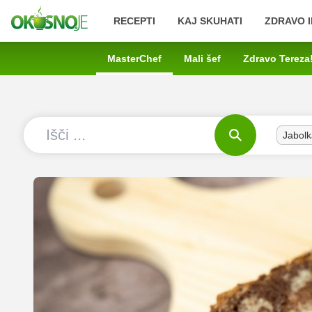
RECEPTI
KAJ SKUHATI
ZDRAVO I
MasterChef
Mali šef
Zdravo Tereza
Jabolk