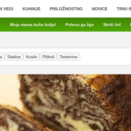
N VEGI
KUHINJE
PRILOŽNOSTNO
NOVICE
TRIKI 
!
Moja mama kuha bolje!
Polona ga žge
Skriti šef
a
Sladice
Kosilo
Piškoti
Testenine