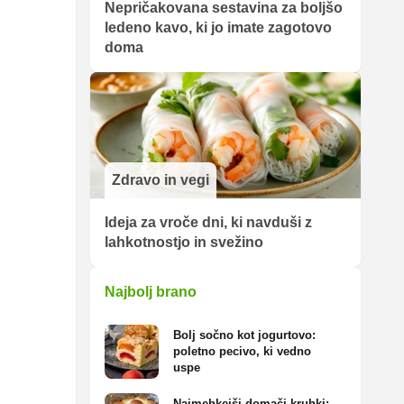
Nepričakovana sestavina za boljšo
ledeno kavo, ki jo imate zagotovo
doma
Zdravo in vegi
Ideja za vroče dni, ki navduši z
lahkotnostjo in svežino
Najbolj brano
Bolj sočno kot jogurtovo:
poletno pecivo, ki vedno
uspe
Najmehkejši domači kruhki: