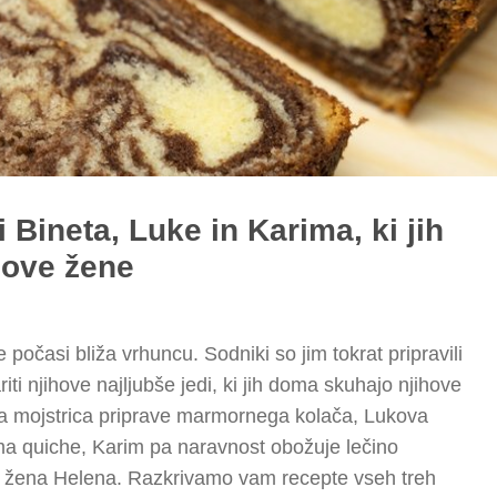
i Bineta, Luke in Karima, ki jih
hove žene
očasi bliža vrhuncu. Sodniki so jim tokrat pripravili
iti njihove najljubše jedi, ki jih doma skuhajo njihove
na mojstrica priprave marmornega kolača, Lukova
ma quiche, Karim pa naravnost obožuje lečino
a žena Helena. Razkrivamo vam recepte vseh treh