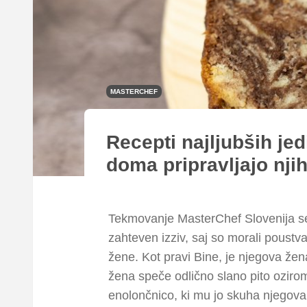
MASTERCHEF
Recepti najljubših jed
doma pripravljajo nji
Tekmovanje MasterChef Slovenija se p
zahteven izziv, saj so morali poustvar
žene. Kot pravi Bine, je njegova že
žena speče odlično slano pito oziro
enolončnico, ki mu jo skuha njegov