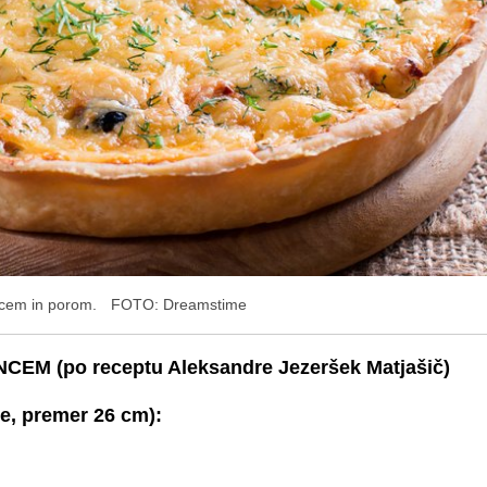
ancem in porom.
FOTO: Dreamstime
EM (po receptu Aleksandre Jezeršek Matjašič)
te, premer 26 cm):