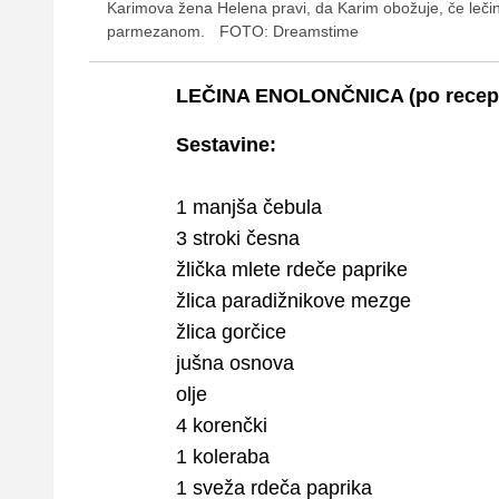
Karimova žena Helena pravi, da Karim obožuje, če lečini
parmezanom.
FOTO: Dreamstime
LEČINA ENOLONČNICA (po receptu
Sestavine:
1 manjša čebula
3 stroki česna
žlička mlete rdeče paprike
žlica paradižnikove mezge
žlica gorčice
jušna osnova
olje
4 korenčki
1 koleraba
1 sveža rdeča paprika