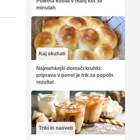
Poletna kosila v manj kot 30
minutah
Kaj skuhati
Najmehkejši domači kruhki:
priprava v ponvi je trik za popoln
rezultat
Triki in nasveti